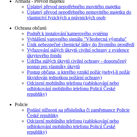
Armáda - Převod majetku
Úplatný převod nepotřebného movitého majetku
Úplatný převod nepotřebného nemovitého majetku do
vlastnictví fyzických a právnických osob
Ochrana občanů
Podnět k instalování kamerového systému
Vyhlášení varovného signálu "Všeobecná výstraha"
Únik nebezpečné chemické látky do životního prostředí
Vyřazování stálých úkrytů civilní ochrany z evidence
úkrytového fondu
Údržba stálých úkrytů civilní ochrany - doporučený
postup pro vlastníky úkrytů
Postup občana, u kterého vznikl požár (nebyl-li požár
likvidován jednotkou požární ochrany)
Odcizení mobilního telefonu (zablokování nebo
odblokování mobilního telefonu Policií České
republiky)
Policie
Podání stížnosti na příslušníka či zaměstnance Policie
České republiky
Odcizení mobilního telefonu (zablokování nebo
odblokování mobilního telefonu Policií České
republiky)