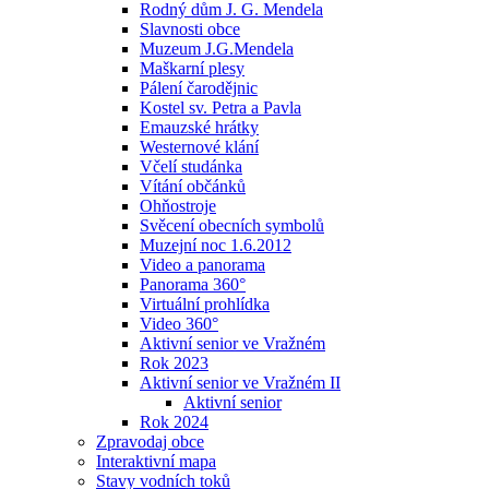
Rodný dům J. G. Mendela
Slavnosti obce
Muzeum J.G.Mendela
Maškarní plesy
Pálení čarodějnic
Kostel sv. Petra a Pavla
Emauzské hrátky
Westernové klání
Včelí studánka
Vítání občánků
Ohňostroje
Svěcení obecních symbolů
Muzejní noc 1.6.2012
Video a panorama
Panorama 360°
Virtuální prohlídka
Video 360°
Aktivní senior ve Vražném
Rok 2023
Aktivní senior ve Vražném II
Aktivní senior
Rok 2024
Zpravodaj obce
Interaktivní mapa
Stavy vodních toků