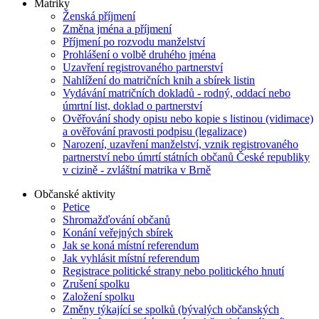
Matriky
Ženská příjmení
Změna jména a příjmení
Příjmení po rozvodu manželství
Prohlášení o volbě druhého jména
Uzavření registrovaného partnerství
Nahlížení do matričních knih a sbírek listin
Vydávání matričních dokladů - rodný, oddací nebo
úmrtní list, doklad o partnerství
Ověřování shody opisu nebo kopie s listinou (vidimace)
a ověřování pravosti podpisu (legalizace)
Narození, uzavření manželství, vznik registrovaného
partnerství nebo úmrtí státních občanů České republiky
v cizině - zvláštní matrika v Brně
Občanské aktivity
Petice
Shromažďování občanů
Konání veřejných sbírek
Jak se koná místní referendum
Jak vyhlásit místní referendum
Registrace politické strany nebo politického hnutí
Zrušení spolku
Založení spolku
Změny týkající se spolků (bývalých občanských