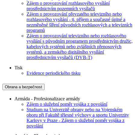
Zájem o provozování rozhlasového vysílání
prostřednictvím pozemních vysílačů
Zájem o provozování převzatého televizního nebo
rozhlasového vysílání - tj. příjem a současné úplné a
nezměněné šíření původních rozhlasových a televizních
programů
Zájem o provozování televizního nebo rozhlasového
vysílání s původním programem prostřednictvím družic,
kabelových systémů nebo zvláštních přenosových
systémů, a zemského digitálního vysílání
prostřednictvím vysílačů (DVB-T)
Tisk
Evidence periodického tisku
Obrana a bezpečnost
Armáda - Profesionalizace armády
Zájem o služební poměr vojáka z povolání
Studium na Univerzitě obrany nebo na Vojenském
oboru při Fakultě tělesné výchovy a sportu Univerzity
Karlovy v Praze - Zájem o služební poměr vojáka z
povolání