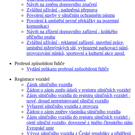
Návrh na změnu dopravního značení
Zvláštní užívání - nadměrná přeprava
Povolení stavby v silničním ochranném pásmu
Povolení k umístění pevné překážky na pozemní
komunikaci
Návrh na zřízení dopravního zařízení - krátkého
příčného prahu
Zvláštní užívání - reklamní zařízení, stavební práce,
umístění inženýrských sítí, vyhrazené parkovací stání,
provozování stánků, sportovní a kulturní akce apod.
Profesní způsobilost řidiče
Vydání průkazu profesní způsobilosti řidiče
Registrace vozidel
Zánik silničního vozidla
Žádost o zápis změn údajů v registru silničních vozidel
Zápis silničního vozidla do registru silničních vozidel -
nové, dosud neregistrované silniční vozidlo
Vyřazení silničního vozidla z provozu
Žádost o zápis změny vlastníka silničního vozidla
Zápis silničního vozidla do registru silničních vozidel -
ojeté silniční vozidlo, dovezené z jiného členského státu
Evropské unie
Vývoz silničního vozidla z České republiky a přidělení