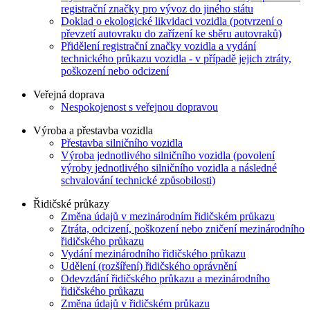
registrační značky pro vývoz do jiného státu
Doklad o ekologické likvidaci vozidla (potvrzení o
převzetí autovraku do zařízení ke sběru autovraků)
Přidělení registrační značky vozidla a vydání
technického průkazu vozidla - v případě jejich ztráty,
poškození nebo odcizení
Veřejná doprava
Nespokojenost s veřejnou dopravou
Výroba a přestavba vozidla
Přestavba silničního vozidla
Výroba jednotlivého silničního vozidla (povolení
výroby jednotlivého silničního vozidla a následné
schvalování technické způsobilosti)
Řidičské průkazy
Změna údajů v mezinárodním řidičském průkazu
Ztráta, odcizení, poškození nebo zničení mezinárodního
řidičského průkazu
Vydání mezinárodního řidičského průkazu
Udělení (rozšíření) řidičského oprávnění
Odevzdání řidičského průkazu a mezinárodního
řidičského průkazu
Změna údajů v řidičském průkazu