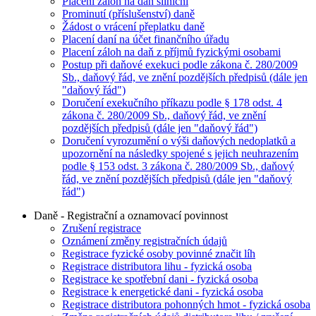
Placení záloh na daň silniční
Prominutí (příslušenství) daně
Žádost o vrácení přeplatku daně
Placení daní na účet finančního úřadu
Placení záloh na daň z příjmů fyzickými osobami
Postup při daňové exekuci podle zákona č. 280/2009
Sb., daňový řád, ve znění pozdějších předpisů (dále jen
"daňový řád")
Doručení exekučního příkazu podle § 178 odst. 4
zákona č. 280/2009 Sb., daňový řád, ve znění
pozdějších předpisů (dále jen "daňový řád")
Doručení vyrozumění o výši daňových nedoplatků a
upozornění na následky spojené s jejich neuhrazením
podle § 153 odst. 3 zákona č. 280/2009 Sb., daňový
řád, ve znění pozdějších předpisů (dále jen "daňový
řád")
Daně - Registrační a oznamovací povinnost
Zrušení registrace
Oznámení změny registračních údajů
Registrace fyzické osoby povinné značit líh
Registrace distributora lihu - fyzická osoba
Registrace ke spotřební dani - fyzická osoba
Registrace k energetické dani - fyzická osoba
Registrace distributora pohonných hmot - fyzická osoba