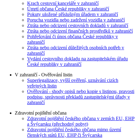
Krach cestovní kanceláře v zahraničí
Úmrtí občana České republiky v zahraničí
Pokuty uložené příslušným úřadem v zahraničí
Porucha vozidla nebo zadržení vozidla v zahraničí
Ztráta nebo odcizení cestovních dokladů v zahraničí
Ztráta nebo odcizení finančních prostředků v zahraničí
Pohřešování či únos občana České republiky v
zahraničí
Ztráta nebo odcizení důležitých osobních potřeb v
zahraničí
Vydání cestovního dokladu na zastupitelském úřadu
České republiky v zahraničí
V zahraničí - Ověřování listin
Superlegalizace, vyšší ověření, uznávání cizích
veřejných listin
Ověřování - shody opisů nebo kopie s listinou, pravosti
podpisu, správnosti překladů zastupitelskými úřady v
zahraničí
Zdravotní pojištění občana
Zdravotní pojištění českého občana v zemích EU, EHP
a Švýcarsku (přechodný pobyt)
Zdravotní pojištění českého občana mimo území
členských států EU, EHP či Švýcarska