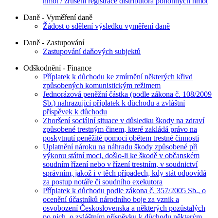
hmot / zrušení registrace distributora pohonných hmot
Daně - Vyměření daně
Žádost o sdělení výsledku vyměření daně
Daně - Zastupování
Zastupování daňových subjektů
Odškodnění - Finance
Příplatek k důchodu ke zmírnění některých křivd
způsobených komunistickým režimem
Jednorázová peněžní částka (podle zákona č. 108/2009
Sb.) nahrazující příplatek k důchodu a zvláštní
příspěvek k důchodu
Zhoršení sociální situace v důsledku škody na zdraví
způsobené trestným činem, které zakládá právo na
poskytnutí peněžité pomoci obětem trestné činnosti
Uplatnění nároku na náhradu škody způsobené při
výkonu státní moci, došlo-li ke škodě v občanském
soudním řízení nebo v řízení trestním, v soudnictví
správním, jakož i v těch případech, kdy stát odpovídá
za postup notáře či soudního exekutora
Příplatek k důchodu podle zákona č. 357/2005 Sb., o
ocenění účastníků národního boje za vznik a
osvobození Československa a některých pozůstalých
po nich, o zvláštním příspěvku k důchodu některým