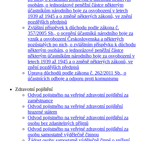
osobám, o jednorázové peněžní částce některým
účastníkům národního boje za osvobození v letech
1939 až 1945 a o změně některých zákonů, ve znění
pozdějších předpisů
Zvláštní příspěvek k důchodu podle zákona č.
357/2005 Sb., o ocenění účastníků národního boje za
vznik a osvobození Československa a některých
pozůstalých po nich, o zvláštním příspěvku k důchodu
některým osobám, o jednorázové peněžní částce
některým účastníkům národního boje za osvobození v
letech 1939 až 1945 a o změně některých zákonů, ve
znění pozdějších předpisů
Úprava důchodů podle zákona č. 262/2011 Sb., o
účastnících odboje a odporu proti komunismu
Zdravotní pojištění
Odvod pojistného na veřejné zdravotní pojištění za
zaměstnance
Odvod pojistného na veřejné zdravotní pojištění
hrazené státem
Odvod pojistného na veřejné zdravotní pojištění za
osobu bez zdanitelných příjmů
Odvod pojistného na veřejné zdravotní pojištění za
osobu samostatně výdělečně činnou
Žádost osoby samostatně výdělečně činné o snížení