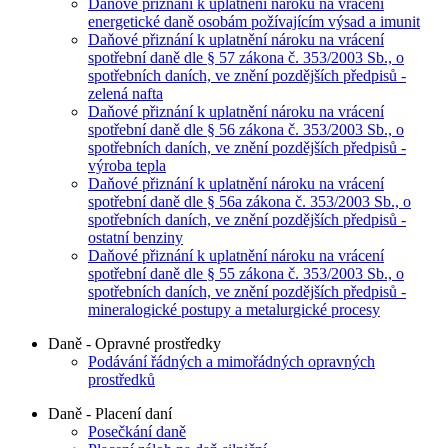
Daňové přiznání k uplatnění nároku na vrácení
energetické daně osobám požívajícím výsad a imunit
Daňové přiznání k uplatnění nároku na vrácení
spotřební daně dle § 57 zákona č. 353/2003 Sb., o
spotřebních daních, ve znění pozdějších předpisů -
zelená nafta
Daňové přiznání k uplatnění nároku na vrácení
spotřební daně dle § 56 zákona č. 353/2003 Sb., o
spotřebních daních, ve znění pozdějších předpisů -
výroba tepla
Daňové přiznání k uplatnění nároku na vrácení
spotřební daně dle § 56a zákona č. 353/2003 Sb., o
spotřebních daních, ve znění pozdějších předpisů -
ostatní benziny
Daňové přiznání k uplatnění nároku na vrácení
spotřební daně dle § 55 zákona č. 353/2003 Sb., o
spotřebních daních, ve znění pozdějších předpisů -
mineralogické postupy a metalurgické procesy
Daně - Opravné prostředky
Podávání řádných a mimořádných opravných
prostředků
Daně - Placení daní
Posečkání daně