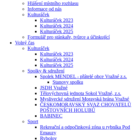
Hlášení místního rozhlasu
Informace od nás
Kulturáček
Kulturáček 2023
Kulturáček 2024
Kulturáček 2025
Formulář pro stánkaře, tvůrce a účinkující
Volný čas
Kulturáček
Kulturáček 2023
Kulturáček 2024
Kulturáček 2025
Spolky & sdružení
Spolek MENDEL - přátelé obce Vražné z.s.
Stanovy spolku
JSDH Vražné
Tělovýchovná jednota Sokol Vražné, z.s.
Myslivecké sdružení Moravská brána Vražné
ČESKOMORAVSKÝ SVAZ CHOVATELŮ
POŠTOVNÍCH HOLUBŮ
BABINEC
Sport
Rekreační a odpočinková zóna u rybníka Pod
Emauzy
Rybolov