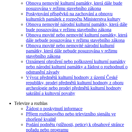
Obnova nemovité kulturní památky, která dále bude
posuzována v režimu stavebního zákona
Poskytování příspěvků na zachování a obnovu
kulturních památek z rozpočtu Ministerstva kultury
Obnova nemovité národní kulturní památky, která dále
bude posuzována v režimu stavebního zákona
Obnova movité nebo nemovité kulturní památky, která
dále nebude posuzována v režimu stavebního zákona
Obnova movité nebo nemovité národní kulturní
památky, která dále nebude posuzována v režimu
stavebního zákona
Oznámení ohrožení nebo poškození kulturní památky
nebo národní kulturní památky a žádost o rozhodnutí o
odstranění závady
Vývoz předmětů kulturní hodnoty z území České
republiky, prodej předmětů kulturní hodnoty z oboru
archeologie nebo prodej předmětů kulturní hodnoty
sakrální a kultovní povahy
Televize a rozhlas
Žádost o poskytnutí informace
Příjem rozhlasového nebo televizního signálu ve
zhoršené kvalitě
Podání podnětu (stížnosti, petice) k obsahové stránce
pořadu nebo programu