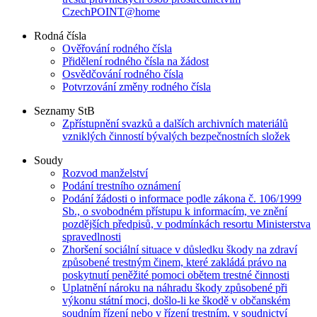
CzechPOINT@home
Rodná čísla
Ověřování rodného čísla
Přidělení rodného čísla na žádost
Osvědčování rodného čísla
Potvrzování změny rodného čísla
Seznamy StB
Zpřístupnění svazků a dalších archivních materiálů
vzniklých činností bývalých bezpečnostních složek
Soudy
Rozvod manželství
Podání trestního oznámení
Podání žádosti o informace podle zákona č. 106/1999
Sb., o svobodném přístupu k informacím, ve znění
pozdějších předpisů, v podmínkách resortu Ministerstva
spravedlnosti
Zhoršení sociální situace v důsledku škody na zdraví
způsobené trestným činem, které zakládá právo na
poskytnutí peněžité pomoci obětem trestné činnosti
Uplatnění nároku na náhradu škody způsobené při
výkonu státní moci, došlo-li ke škodě v občanském
soudním řízení nebo v řízení trestním, v soudnictví