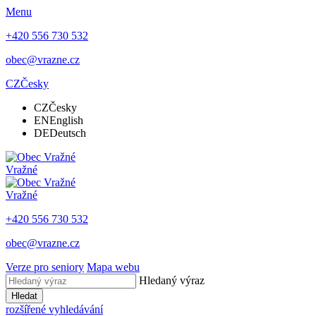
Menu
+420 556 730 532
obec@vrazne.cz
CZ
Česky
CZ
Česky
EN
English
DE
Deutsch
Vražné
Vražné
+420 556 730 532
obec@vrazne.cz
Verze pro seniory
Mapa webu
Hledaný výraz
Hledat
rozšířené vyhledávání