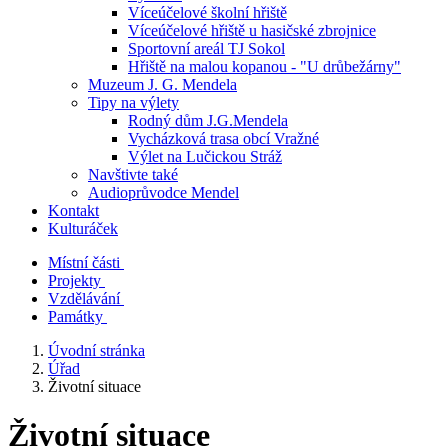
Víceúčelové školní hřiště
Víceúčelové hřiště u hasičské zbrojnice
Sportovní areál TJ Sokol
Hřiště na malou kopanou - "U drůbežárny"
Muzeum J. G. Mendela
Tipy na výlety
Rodný dům J.G.Mendela
Vycházková trasa obcí Vražné
Výlet na Lučickou Stráž
Navštivte také
Audioprůvodce Mendel
Kontakt
Kulturáček
Místní části
Projekty
Vzdělávání
Památky
Úvodní stránka
Úřad
Životní situace
Životní situace