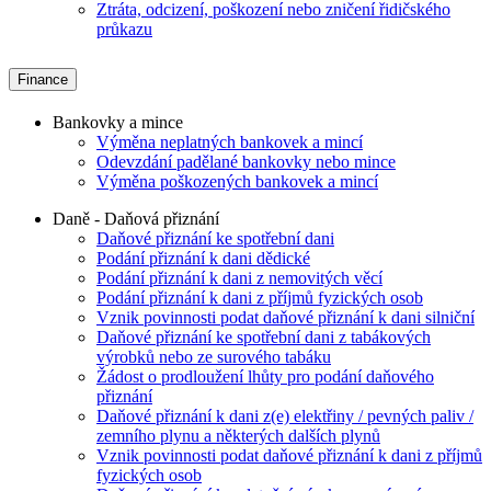
Ztráta, odcizení, poškození nebo zničení řidičského
průkazu
Finance
Bankovky a mince
Výměna neplatných bankovek a mincí
Odevzdání padělané bankovky nebo mince
Výměna poškozených bankovek a mincí
Daně - Daňová přiznání
Daňové přiznání ke spotřební dani
Podání přiznání k dani dědické
Podání přiznání k dani z nemovitých věcí
Podání přiznání k dani z příjmů fyzických osob
Vznik povinnosti podat daňové přiznání k dani silniční
Daňové přiznání ke spotřební dani z tabákových
výrobků nebo ze surového tabáku
Žádost o prodloužení lhůty pro podání daňového
přiznání
Daňové přiznání k dani z(e) elektřiny / pevných paliv /
zemního plynu a některých dalších plynů
Vznik povinnosti podat daňové přiznání k dani z příjmů
fyzických osob