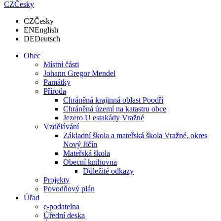
CZ
Česky
CZ
Česky
EN
English
DE
Deutsch
Obec
Místní části
Johann Gregor Mendel
Památky
Příroda
Chráněná krajinná oblast Poodří
Chráněná území na katastru obce
Jezero U estakády Vražné
Vzdělávání
Základní škola a mateřská škola Vražné, okres
Nový Jičín
Mateřská škola
Obecní knihovna
Důležité odkazy
Projekty
Povodňový plán
Úřad
e-podatelna
Úřední deska