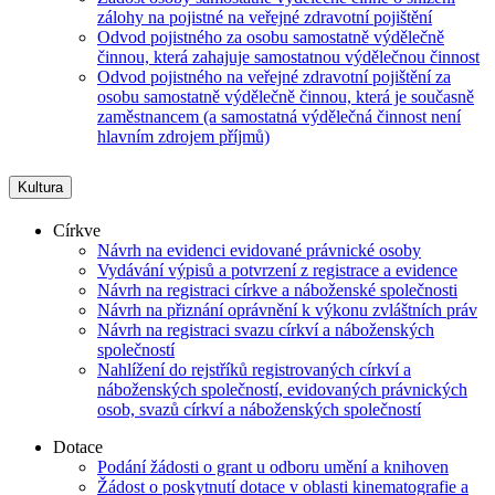
zálohy na pojistné na veřejné zdravotní pojištění
Odvod pojistného za osobu samostatně výdělečně
činnou, která zahajuje samostatnou výdělečnou činnost
Odvod pojistného na veřejné zdravotní pojištění za
osobu samostatně výdělečně činnou, která je současně
zaměstnancem (a samostatná výdělečná činnost není
hlavním zdrojem příjmů)
Kultura
Církve
Návrh na evidenci evidované právnické osoby
Vydávání výpisů a potvrzení z registrace a evidence
Návrh na registraci církve a náboženské společnosti
Návrh na přiznání oprávnění k výkonu zvláštních práv
Návrh na registraci svazu církví a náboženských
společností
Nahlížení do rejstříků registrovaných církví a
náboženských společností, evidovaných právnických
osob, svazů církví a náboženských společností
Dotace
Podání žádosti o grant u odboru umění a knihoven
Žádost o poskytnutí dotace v oblasti kinematografie a