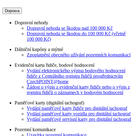
Doprava
Dopravní nehody
Dopravní nehoda se škodou nad 100 000 Kč
Dopravní nehoda se škodou do 100 000 Kč (včetně
100 000 Kč)
Dálniční kupóny a mýtné
Zpoplatnění obecného užívání pozemních komunikací
Evidenční karta řidiče, bodové hodnocení
Vydání elektronického výpisu bodového hodnocení
řidiče z Centrálního registru řidičů prostřednictvím
CzechPOINT@home
Žádost o výpis z evidenční karty řidiče nebo o výpis z
registru řidičů o záznamech v bodovém hodnocení
Paměťové karty (digitální tachograf)
Vydání paměťové karty řidiče pro digitální tachograf
Vydání paměťové karty vozidla pro digitální tachograf
Vydání paměťové servisní karty pro digitální tachograf
Pozemní komunikace
Uzavírka pozemní komunikace