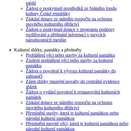
médií
Žádost o poskytnutí prostředků ze Státního fondu
kultury České republiky
Získání dotace ze státního rozpočtu na ochranu
movitého kulturního dědictví
Žádost o poskytnutí dotace v programu podpory
rozšiřování a přijímání informací v jazycích
národnostních menšin
Kulturní sbírky, památky a předměty
Prohlášení věci nebo stavby za kulturní památku
Zrušení prohlášení věci nebo stavby za kulturní
památku
Žádost o povolení k vývozu kulturní památky do
zahraničí
Zápis sbírky muzejní povahy do centrální evidence
sbírek
Žádost o vydání povolení k restaurování kulturních
památek
Získání dotace ze státního rozpočtu na ochranu
movitého kulturního dědictví
Přemístění stavby, která je kulturní památkou nebo
národní kulturní památkou
Přemístění movité věci, která je kulturní památkou nebo
národní kulturní památkou