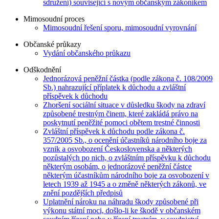
sdružení) související s novým občanským zákoníkem
Mimosoudní proces
Mimosoudní řešení sporu, mimosoudní vyrovnání
Občanské průkazy
Vydání občanského průkazu
Odškodnění
Jednorázová peněžní částka (podle zákona č. 108/2009
Sb.) nahrazující příplatek k důchodu a zvláštní
příspěvek k důchodu
Zhoršení sociální situace v důsledku škody na zdraví
způsobené trestným činem, které zakládá právo na
poskytnutí peněžité pomoci obětem trestné činnosti
Zvláštní příspěvek k důchodu podle zákona č.
357/2005 Sb., o ocenění účastníků národního boje za
vznik a osvobození Československa a některých
pozůstalých po nich, o zvláštním příspěvku k důchodu
některým osobám, o jednorázové peněžní částce
některým účastníkům národního boje za osvobození v
letech 1939 až 1945 a o změně některých zákonů, ve
znění pozdějších předpisů
Uplatnění nároku na náhradu škody způsobené při
výkonu státní moci, došlo-li ke škodě v občanském