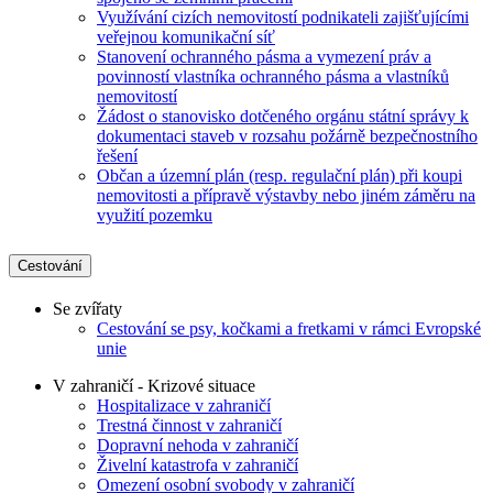
Využívání cizích nemovitostí podnikateli zajišťujícími
veřejnou komunikační síť
Stanovení ochranného pásma a vymezení práv a
povinností vlastníka ochranného pásma a vlastníků
nemovitostí
Žádost o stanovisko dotčeného orgánu státní správy k
dokumentaci staveb v rozsahu požárně bezpečnostního
řešení
Občan a územní plán (resp. regulační plán) při koupi
nemovitosti a přípravě výstavby nebo jiném záměru na
využití pozemku
Cestování
Se zvířaty
Cestování se psy, kočkami a fretkami v rámci Evropské
unie
V zahraničí - Krizové situace
Hospitalizace v zahraničí
Trestná činnost v zahraničí
Dopravní nehoda v zahraničí
Živelní katastrofa v zahraničí
Omezení osobní svobody v zahraničí