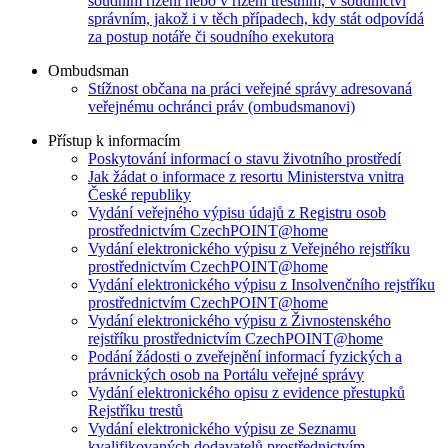
soudním řízení nebo v řízení trestním, v soudnictví
správním, jakož i v těch případech, kdy stát odpovídá
za postup notáře či soudního exekutora
Ombudsman
Stížnost občana na práci veřejné správy adresovaná
veřejnému ochránci práv (ombudsmanovi)
Přístup k informacím
Poskytování informací o stavu životního prostředí
Jak žádat o informace z resortu Ministerstva vnitra
České republiky
Vydání veřejného výpisu údajů z Registru osob
prostřednictvím CzechPOINT@home
Vydání elektronického výpisu z Veřejného rejstříku
prostřednictvím CzechPOINT@home
Vydání elektronického výpisu z Insolvenčního rejstříku
prostřednictvím CzechPOINT@home
Vydání elektronického výpisu z Živnostenského
rejstříku prostřednictvím CzechPOINT@home
Podání žádosti o zveřejnění informací fyzických a
právnických osob na Portálu veřejné správy
Vydání elektronického opisu z evidence přestupků
Rejstříku trestů
Vydání elektronického výpisu ze Seznamu
kvalifikovaných dodavatelů prostřednictvím