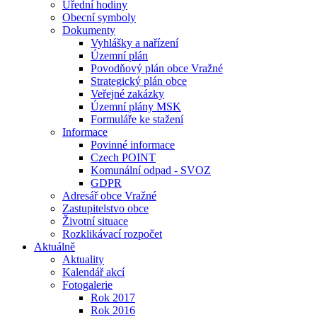
Úřední hodiny
Obecní symboly
Dokumenty
Vyhlášky a nařízení
Územní plán
Povodňový plán obce Vražné
Strategický plán obce
Veřejné zakázky
Územní plány MSK
Formuláře ke stažení
Informace
Povinné informace
Czech POINT
Komunální odpad - SVOZ
GDPR
Adresář obce Vražné
Zastupitelstvo obce
Životní situace
Rozklikávací rozpočet
Aktuálně
Aktuality
Kalendář akcí
Fotogalerie
Rok 2017
Rok 2016