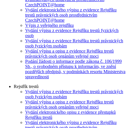
CzechPOINT@home
Vydání elektronického výpisu z evidence Rejstříku
trestů právnických osob prostřednictvím
CzechPOINT@home
Výpis z veřejného rejstříku
Vydání výpisu z evidence Rejstříku trestů fyzických
osob
Vydání výpisu z evidence Rejstříku trestů právnických
osob fyzickým osobám
Vydání výpisu a opisu z evidence Rejstříku trestů
právnických osob orgánům veřejné moci
Podání žádosti o informace podle zákona č. 106/1999
Sb., o svobodném přístupu k informacím, ve znění
pozdějších předpisů, v podmínkách resortu Ministerstva
spravedlnosti
Rejstřík trestů
Vydání výpisu z evidence Rejstříku trestů právnických
osob fyzickým osobám
Vydání výpisu a opisu z evidence Rejstříku trestů
právnických osob orgánům veřejné moci
Vydání elektronického opisu z evidence přestupků
Rejstříku trestů
Vydání elektronického výpisu z evidence Rejstříku
trestů právnických osob prostřednictvím