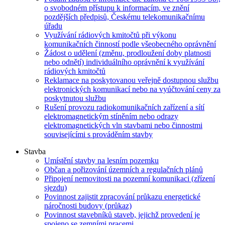
o svobodném přístupu k informacím, ve znění
pozdějších předpisů, Českému telekomunikačnímu
úřadu
Využívání rádiových kmitočtů při výkonu
komunikačních činností podle všeobecného oprávnění
Žádost o udělení (změnu, prodloužení doby platnosti
nebo odnětí) individuálního oprávnění k využívání
rádiových kmitočtů
Reklamace na poskytovanou veřejně dostupnou službu
elektronických komunikací nebo na vyúčtování ceny za
poskytnutou službu
Rušení provozu radiokomunikačních zařízení a sítí
elektromagnetickým stíněním nebo odrazy
elektromagnetických vln stavbami nebo činnostmi
souvisejícími s prováděním stavby
Stavba
Umístění stavby na lesním pozemku
Občan a pořizování územních a regulačních plánů
Připojení nemovitosti na pozemní komunikaci (zřízení
sjezdu)
Povinnost zajistit zpracování průkazu energetické
náročnosti budovy (průkaz)
Povinnost stavebníků staveb, jejichž provedení je
spojeno se zemními pracemi