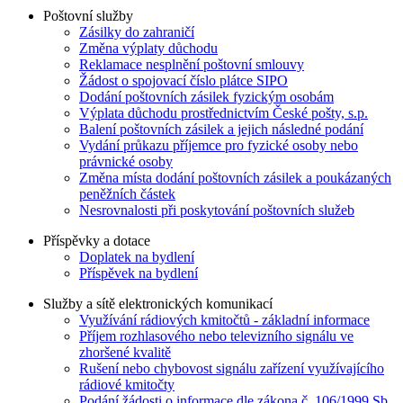
Poštovní služby
Zásilky do zahraničí
Změna výplaty důchodu
Reklamace nesplnění poštovní smlouvy
Žádost o spojovací číslo plátce SIPO
Dodání poštovních zásilek fyzickým osobám
Výplata důchodu prostřednictvím České pošty, s.p.
Balení poštovních zásilek a jejich následné podání
Vydání průkazu příjemce pro fyzické osoby nebo
právnické osoby
Změna místa dodání poštovních zásilek a poukázaných
peněžních částek
Nesrovnalosti při poskytování poštovních služeb
Příspěvky a dotace
Doplatek na bydlení
Příspěvek na bydlení
Služby a sítě elektronických komunikací
Využívání rádiových kmitočtů - základní informace
Příjem rozhlasového nebo televizního signálu ve
zhoršené kvalitě
Rušení nebo chybovost signálu zařízení využívajícího
rádiové kmitočty
Podání žádosti o informace dle zákona č. 106/1999 Sb.,