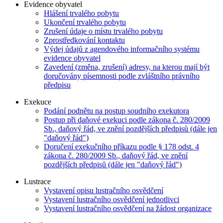
Evidence obyvatel
Hlášení trvalého pobytu
Ukončení trvalého pobytu
Zrušení údaje o místu trvalého pobytu
Zprostředkování kontaktu
Výdej údajů z agendového informačního systému
evidence obyvatel
Zavedení (změna, zrušení) adresy, na kterou mají být
doručovány písemnosti podle zvláštního právního
předpisu
Exekuce
Podání podnětu na postup soudního exekutora
Postup při daňové exekuci podle zákona č. 280/2009
Sb., daňový řád, ve znění pozdějších předpisů (dále jen
"daňový řád")
Doručení exekučního příkazu podle § 178 odst. 4
zákona č. 280/2009 Sb., daňový řád, ve znění
pozdějších předpisů (dále jen "daňový řád")
Lustrace
Vystavení opisu lustračního osvědčení
Vystavení lustračního osvědčení jednotlivci
Vystavení lustračního osvědčení na žádost organizace