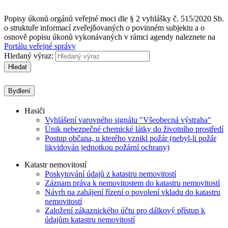
Popisy úkonů orgánů veřejné moci dle § 2 vyhlášky č. 515/2020 Sb.
o struktuře informací zveřejňovaných o povinném subjektu a o
osnově popisu úkonů vykonávaných v rámci agendy naleznete na
Portálu veřejné správy
Hledaný výraz:
Hledat
Bydlení
Hasiči
Vyhlášení varovného signálu "Všeobecná výstraha"
Únik nebezpečné chemické látky do životního prostředí
Postup občana, u kterého vznikl požár (nebyl-li požár
likvidován jednotkou požární ochrany)
Katastr nemovitostí
Poskytování údajů z katastru nemovitostí
Záznam práva k nemovitostem do katastru nemovitostí
Návrh na zahájení řízení o povolení vkladu do katastru
nemovitostí
Založení zákaznického účtu pro dálkový přístup k
údajům katastru nemovitostí