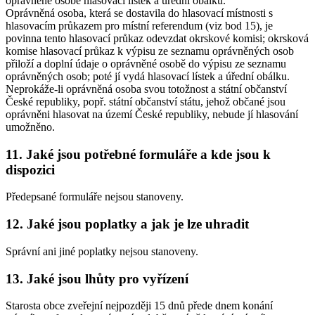
oprávněné osobě hlasovací lístek a úřední obálku.
Oprávněná osoba, která se dostavila do hlasovací místnosti s
hlasovacím průkazem pro místní referendum (viz bod 15), je
povinna tento hlasovací průkaz odevzdat okrskové komisi; okrsková
komise hlasovací průkaz k výpisu ze seznamu oprávněných osob
přiloží a doplní údaje o oprávněné osobě do výpisu ze seznamu
oprávněných osob; poté jí vydá hlasovací lístek a úřední obálku.
Neprokáže-li oprávněná osoba svou totožnost a státní občanství
České republiky, popř. státní občanství státu, jehož občané jsou
oprávněni hlasovat na území České republiky, nebude jí hlasování
umožněno.
11. Jaké jsou potřebné formuláře a kde jsou k
dispozici
Předepsané formuláře nejsou stanoveny.
12. Jaké jsou poplatky a jak je lze uhradit
Správní ani jiné poplatky nejsou stanoveny.
13. Jaké jsou lhůty pro vyřízení
Starosta obce zveřejní nejpozději 15 dnů přede dnem konání