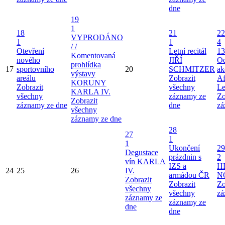
dne
19
1
18
21
22
VYPRODÁNO
1
1
4
/ /
Otevření
Letní recitál
13
Komentovaná
nového
JIŘÍ
Od
prohlídka
17
sportovního
20
SCHMITZER
ak
výstavy
areálu
Zobrazit
Af
KORUNY
Zobrazit
všechny
Le
KARLA IV.
všechny
záznamy ze
Zo
Zobrazit
záznamy ze dne
dne
zá
všechny
záznamy ze dne
28
27
1
1
Ukončení
29
Degustace
prázdnin s
2
vín KARLA
IZS a
H
24
25
26
IV.
armádou ČR
N
Zobrazit
Zobrazit
Zo
všechny
všechny
zá
záznamy ze
záznamy ze
dne
dne