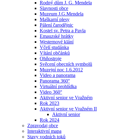
Rodný dům J. G. Mendela
Slavnosti obce
Muzeum J.G.Mendela
Maškarní plesy
Pálení čarodějnic
Kostel sv. Petra a Pavla
Emauzské hrátky
Westernové klání
Včelí studánka
Vítání občánků
Ohňostroje
Svěcení obecních symbolů
Muzejní noc 1.6.2012
Video a panorama
Panorama 360°
Virtuální prohlídka
Video 360°
Aktivní senior ve Vražném
Rok 2023
Aktivní senior ve Vražném II
Aktivní senior
Rok 2024
Zpravodaj obce
Interaktivní mapa
Stavy vodních toků