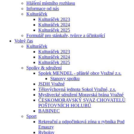
Hlášení místního rozhlasu
Informace od nás
Kulturáček
Kulturáček 2023
Kulturáček 2024
Kulturáček 2025
Formulář pro stánkaře, tvůrce a účinkující
Volný čas
Kulturáček
Kulturáček 2023
Kulturáček 2024
Kulturáček 2025
Spolky & sdružení
Spolek MENDEL - přátelé obce Vražné z.s.
Stanovy spolku
JSDH Vražné
Tělovýchovná jednota Sokol Vražné, z.s.
Myslivecké sdružení Moravská brána Vražné
ČESKOMORAVSKÝ SVAZ CHOVATELŮ
POŠTOVNÍCH HOLUBŮ
BABINEC
Sport
Rekreační a odpočinková zóna u rybníka Pod
Emauzy
Rybolov