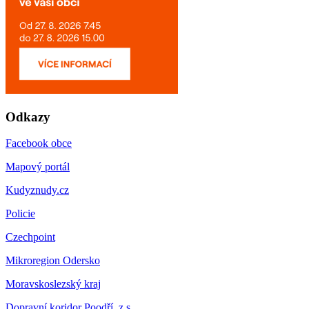
Odkazy
Facebook obce
Mapový portál
Kudyznudy.cz
Policie
Czechpoint
Mikroregion Odersko
Moravskoslezský kraj
Dopravní koridor Poodří, z.s.