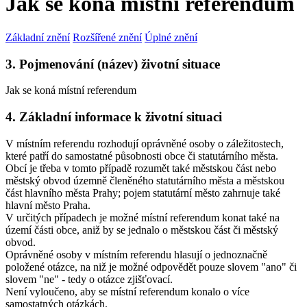
Jak se koná místní referendum
Základní znění
Rozšířené znění
Úplné znění
3. Pojmenování (název) životní situace
Jak se koná místní referendum
4. Základní informace k životní situaci
V místním referendu rozhodují oprávněné osoby o záležitostech,
které patří do samostatné působnosti obce či statutárního města.
Obcí je třeba v tomto případě rozumět také městskou část nebo
městský obvod územně členěného statutárního města a městskou
část hlavního města Prahy; pojem statutární město zahrnuje také
hlavní město Praha.
V určitých případech je možné místní referendum konat také na
území části obce, aniž by se jednalo o městskou část či městský
obvod.
Oprávněné osoby v místním referendu hlasují o jednoznačně
položené otázce, na niž je možné odpovědět pouze slovem "ano" či
slovem "ne" - tedy o otázce zjišťovací.
Není vyloučeno, aby se místní referendum konalo o více
samostatných otázkách.