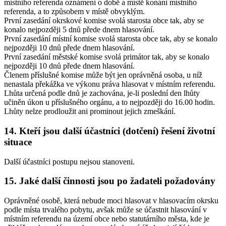
místního referenda oznámení o době a místě konání místního
referenda, a to způsobem v místě obvyklým.
První zasedání okrskové komise svolá starosta obce tak, aby se
konalo nejpozději 5 dnů přede dnem hlasování.
První zasedání místní komise svolá starosta obce tak, aby se konalo
nejpozději 10 dnů přede dnem hlasování.
První zasedání městské komise svolá primátor tak, aby se konalo
nejpozději 10 dnů přede dnem hlasování.
Členem příslušné komise může být jen oprávněná osoba, u níž
nenastala překážka ve výkonu práva hlasovat v místním referendu.
Lhůta určená podle dnů je zachována, je-li poslední den lhůty
učiněn úkon u příslušného orgánu, a to nejpozději do 16.00 hodin.
Lhůty nelze prodloužit ani prominout jejich zmeškání.
14. Kteří jsou další účastníci (dotčení) řešení životní
situace
Další účastníci postupu nejsou stanoveni.
15. Jaké další činnosti jsou po žadateli požadovány
Oprávněné osobě, která nebude moci hlasovat v hlasovacím okrsku
podle místa trvalého pobytu, avšak může se účastnit hlasování v
místním referendu na území obce nebo statutárního města, kde je