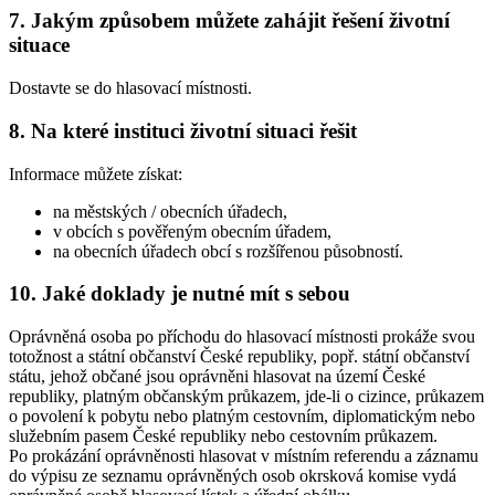
7. Jakým způsobem můžete zahájit řešení životní
situace
Dostavte se do hlasovací místnosti.
8. Na které instituci životní situaci řešit
Informace můžete získat:
na městských / obecních úřadech,
v obcích s pověřeným obecním úřadem,
na obecních úřadech obcí s rozšířenou působností.
10. Jaké doklady je nutné mít s sebou
Oprávněná osoba po příchodu do hlasovací místnosti prokáže svou
totožnost a státní občanství České republiky, popř. státní občanství
státu, jehož občané jsou oprávněni hlasovat na území České
republiky, platným občanským průkazem, jde-li o cizince, průkazem
o povolení k pobytu nebo platným cestovním, diplomatickým nebo
služebním pasem České republiky nebo cestovním průkazem.
Po prokázání oprávněnosti hlasovat v místním referendu a záznamu
do výpisu ze seznamu oprávněných osob okrsková komise vydá