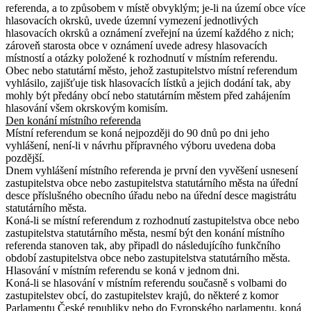
referenda, a to způsobem v místě obvyklým; je-li na území obce více
hlasovacích okrsků, uvede územní vymezení jednotlivých
hlasovacích okrsků a oznámení zveřejní na území každého z nich;
zároveň starosta obce v oznámení uvede adresy hlasovacích
místností a otázky položené k rozhodnutí v místním referendu.
Obec nebo statutární město, jehož zastupitelstvo místní referendum
vyhlásilo, zajišťuje tisk hlasovacích lístků a jejich dodání tak, aby
mohly být předány obcí nebo statutárním městem před zahájením
hlasování všem okrskovým komisím.
Den konání místního referenda
Místní referendum se koná nejpozději do 90 dnů po dni jeho
vyhlášení, není-li v návrhu přípravného výboru uvedena doba
pozdější.
Dnem vyhlášení místního referenda je první den vyvěšení usnesení
zastupitelstva obce nebo zastupitelstva statutárního města na úřední
desce příslušného obecního úřadu nebo na úřední desce magistrátu
statutárního města.
Koná-li se místní referendum z rozhodnutí zastupitelstva obce nebo
zastupitelstva statutárního města, nesmí být den konání místního
referenda stanoven tak, aby připadl do následujícího funkčního
období zastupitelstva obce nebo zastupitelstva statutárního města
.
Hlasování v místním referendu se koná v jednom dni.
Koná-li se hlasování v místním referendu současně s volbami do
zastupitelstev obcí, do zastupitelstev krajů, do některé z komor
Parlamentu České republiky nebo do Evropského parlamentu, koná