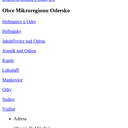
Obce Mikroregionu Odersko
Heřmanice u Oder
Heřmánky
Jakubčovice nad Odrou
Jeseník nad Odrou
Kunín
Luboměř
Mankovice
Odry
Spálov
Vražné
Adresa