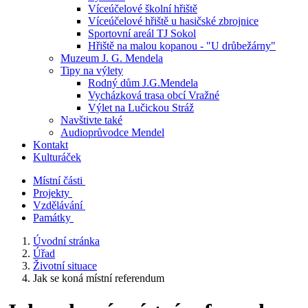
Víceúčelové školní hřiště
Víceúčelové hřiště u hasičské zbrojnice
Sportovní areál TJ Sokol
Hřiště na malou kopanou - "U drůbežárny"
Muzeum J. G. Mendela
Tipy na výlety
Rodný dům J.G.Mendela
Vycházková trasa obcí Vražné
Výlet na Lučickou Stráž
Navštivte také
Audioprůvodce Mendel
Kontakt
Kulturáček
Místní části
Projekty
Vzdělávání
Památky
Úvodní stránka
Úřad
Životní situace
Jak se koná místní referendum