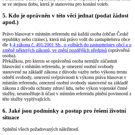
se ve stejnou dobu, která je stanovena pro konání voleb.
5. Kdo je oprávněn v této věci jednat (podat žádost
apod.)
Právo hlasovat v místním referendu má každá osoba (občan České
republiky nebo cizinec), která má právo volit do zastupitelstva obce
dle
§ 4 zákona č. 491/2001 Sb., o volbách do zastupitelstev obcí a o
změně některých zákonů, ve znění pozdějších předpisů
(oprávněná
osoba).
Překážkou, pro kterou se oprávněná osoba nemůže zúčastnit
hlasování v místním referendu, je omezení osobní svobody
stanovené na základě zákona z důvodu vazby nebo výkonu trestu
odnětí svobody, omezení svéprávnosti k výkonu práva hlasovat v
místním referendu, omezení osobní svobody stanovené na základě
zákona z důvodu ochrany zdraví lidu, nebo výkon vojenské činné
služby, neumožňuje-li účast v místním referendu plnění povinností z
této služby vyplývajících.
6. Jaké jsou podmínky a postup pro řešení životní
situace
Splnění všech požadovaných náležitostí.