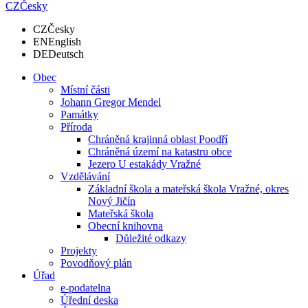
CZ
Česky
CZ
Česky
EN
English
DE
Deutsch
Obec
Místní části
Johann Gregor Mendel
Památky
Příroda
Chráněná krajinná oblast Poodří
Chráněná území na katastru obce
Jezero U estakády Vražné
Vzdělávání
Základní škola a mateřská škola Vražné, okres
Nový Jičín
Mateřská škola
Obecní knihovna
Důležité odkazy
Projekty
Povodňový plán
Úřad
e-podatelna
Úřední deska