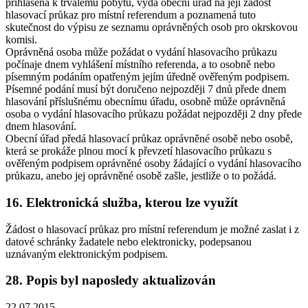
přihlášena k trvalému pobytu, vydá obecní úřad na její žádost
hlasovací průkaz pro místní referendum a poznamená tuto
skutečnost do výpisu ze seznamu oprávněných osob pro okrskovou
komisi.
Oprávněná osoba může požádat o vydání hlasovacího průkazu
počínaje dnem vyhlášení místního referenda, a to osobně nebo
písemným podáním opatřeným jejím úředně ověřeným podpisem.
Písemné podání musí být doručeno nejpozději 7 dnů přede dnem
hlasování příslušnému obecnímu úřadu, osobně může oprávněná
osoba o vydání hlasovacího průkazu požádat nejpozději 2 dny přede
dnem hlasování.
Obecní úřad předá hlasovací průkaz oprávněné osobě nebo osobě,
která se prokáže plnou mocí k převzetí hlasovacího průkazu s
ověřeným podpisem oprávněné osoby žádající o vydání hlasovacího
průkazu, anebo jej oprávněné osobě zašle, jestliže o to požádá.
16. Elektronická služba, kterou lze využít
Žádost o hlasovací průkaz pro místní referendum je možné zaslat i z
datové schránky žadatele nebo elektronicky, podepsanou
uznávaným elektronickým podpisem.
28. Popis byl naposledy aktualizován
22.07.2015