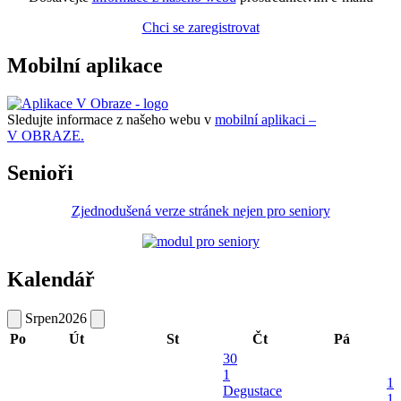
Chci se zaregistrovat
Mobilní aplikace
Sledujte informace z našeho webu v
mobilní aplikaci –
V OBRAZE.
Senioři
Zjednodušená verze stránek nejen pro seniory
Kalendář
Srpen
2026
Po
Út
St
Čt
Pá
30
1
1
Degustace
1