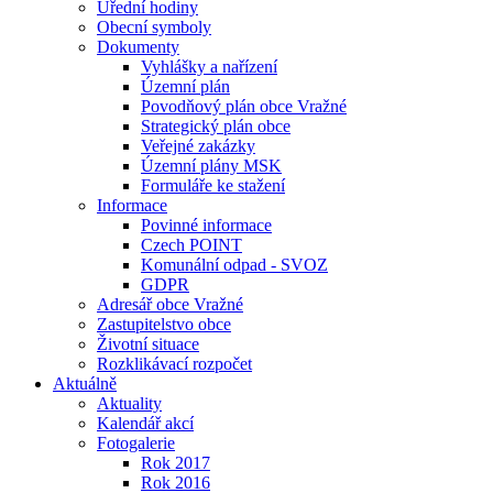
Úřední hodiny
Obecní symboly
Dokumenty
Vyhlášky a nařízení
Územní plán
Povodňový plán obce Vražné
Strategický plán obce
Veřejné zakázky
Územní plány MSK
Formuláře ke stažení
Informace
Povinné informace
Czech POINT
Komunální odpad - SVOZ
GDPR
Adresář obce Vražné
Zastupitelstvo obce
Životní situace
Rozklikávací rozpočet
Aktuálně
Aktuality
Kalendář akcí
Fotogalerie
Rok 2017
Rok 2016