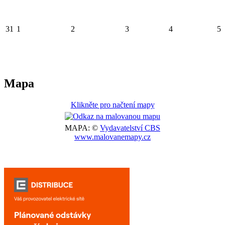
31
1
2
3
4
5
Mapa
Klikněte pro načtení mapy
MAPA: ©
Vydavatelství CBS
www.malovanemapy.cz