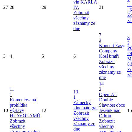
vín KARLA
2.
27
28
29
IV.
31
„K
Zobrazit
Zo
všechny
zá
záznamy ze
dne
7
8
2
2
Koncert Easy
P
Company
D
3
4
5
6
Kosí bratři
M
Zobrazit
8.
všechny
Zo
záznamy ze
zá
dne
14
11
2
13
1
Open-Air
1
Komentovaná
Double
Zámecký
prohlídka
Slavnost obce
kinematograf
10
výstavy
12
Jeseník nad
15
Zobrazit
HLAVOLAMŮ
Odrou
všechny
Zobrazit
Zobrazit
záznamy ze
všechny
všechny
dne
záznamy ze dne
záznamy ze