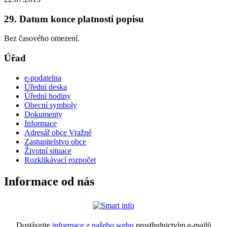
29. Datum konce platnosti popisu
Bez časového omezení.
Úřad
e-podatelna
Úřední deska
Úřední hodiny
Obecní symboly
Dokumenty
Informace
Adresář obce Vražné
Zastupitelstvo obce
Životní situace
Rozklikávací rozpočet
Informace od nás
Dostávejte
informace z našeho webu
prostřednictvím e-mailů