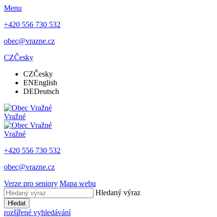
Menu
+420 556 730 532
obec@vrazne.cz
CZ
Česky
CZ
Česky
EN
English
DE
Deutsch
Vražné
Vražné
+420 556 730 532
obec@vrazne.cz
Verze pro seniory
Mapa webu
Hledaný výraz
Hledat
rozšířené vyhledávání