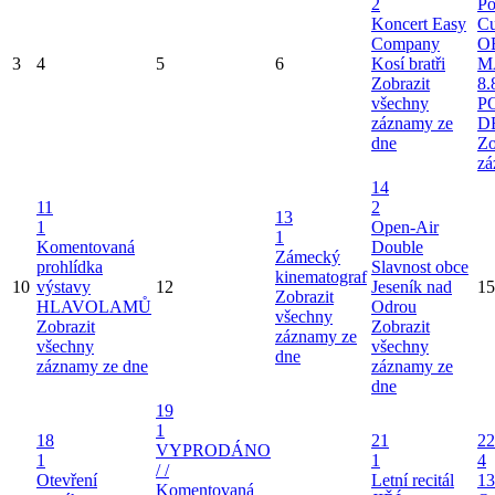
2
Po
Koncert Easy
Cu
Company
O
3
4
5
6
Kosí bratři
M
Zobrazit
8.
všechny
P
záznamy ze
D
dne
Zo
zá
14
11
2
13
1
Open-Air
1
Komentovaná
Double
Zámecký
prohlídka
Slavnost obce
kinematograf
10
výstavy
12
Jeseník nad
15
Zobrazit
HLAVOLAMŮ
Odrou
všechny
Zobrazit
Zobrazit
záznamy ze
všechny
všechny
dne
záznamy ze dne
záznamy ze
dne
19
1
18
21
22
VYPRODÁNO
1
1
4
/ /
Otevření
Letní recitál
13
Komentovaná