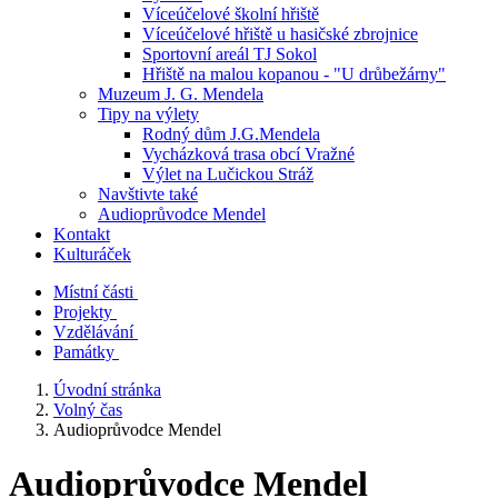
Víceúčelové školní hřiště
Víceúčelové hřiště u hasičské zbrojnice
Sportovní areál TJ Sokol
Hřiště na malou kopanou - "U drůbežárny"
Muzeum J. G. Mendela
Tipy na výlety
Rodný dům J.G.Mendela
Vycházková trasa obcí Vražné
Výlet na Lučickou Stráž
Navštivte také
Audioprůvodce Mendel
Kontakt
Kulturáček
Místní části
Projekty
Vzdělávání
Památky
Úvodní stránka
Volný čas
Audioprůvodce Mendel
Audioprůvodce Mendel