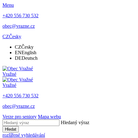
Menu
+420 556 730 532
obec@vrazne.cz
CZ
Česky
CZ
Česky
EN
English
DE
Deutsch
Vražné
Vražné
+420 556 730 532
obec@vrazne.cz
Verze pro seniory
Mapa webu
Hledaný výraz
Hledat
rozšířené vyhledávání