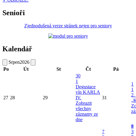
Senioři
Zjednodušená verze stránek nejen pro seniory
Kalendář
Srpen
2026
Po
Út
St
Čt
Pá
30
1
1
Degustace
1
vín KARLA
2.
27
28
29
IV.
31
„K
Zobrazit
Zo
všechny
zá
záznamy ze
dne
8
7
3