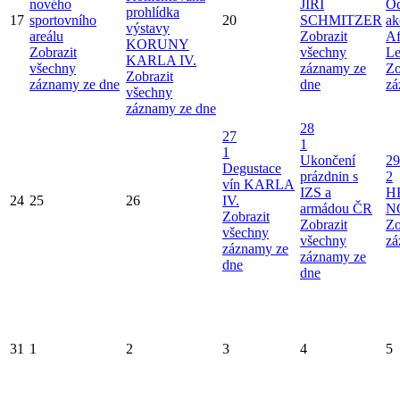
nového
JIŘÍ
Od
prohlídka
17
sportovního
20
SCHMITZER
ak
výstavy
areálu
Zobrazit
Af
KORUNY
Zobrazit
všechny
Le
KARLA IV.
všechny
záznamy ze
Zo
Zobrazit
záznamy ze dne
dne
zá
všechny
záznamy ze dne
28
27
1
1
Ukončení
29
Degustace
prázdnin s
2
vín KARLA
IZS a
H
24
25
26
IV.
armádou ČR
N
Zobrazit
Zobrazit
Zo
všechny
všechny
zá
záznamy ze
záznamy ze
dne
dne
31
1
2
3
4
5