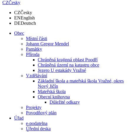
CZ
Česky
CZ
Česky
EN
English
DE
Deutsch
Obec
Místní části
Johann Gregor Mendel
Památky
Příroda
Chráněná krajinná oblast Poodří
Chráněná území na katastru obce
Jezero U estakády Vražné
Vzdělávání
Základní škola a mateřská škola Vražné, okres
Nový Jičín
Mateřská škola
Obecní knihovna
Důležité odkazy
Projekty
Povodňový plán
Úřad
e-podatelna
Úřední deska