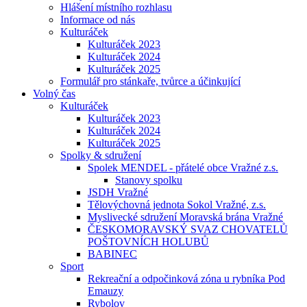
Hlášení místního rozhlasu
Informace od nás
Kulturáček
Kulturáček 2023
Kulturáček 2024
Kulturáček 2025
Formulář pro stánkaře, tvůrce a účinkující
Volný čas
Kulturáček
Kulturáček 2023
Kulturáček 2024
Kulturáček 2025
Spolky & sdružení
Spolek MENDEL - přátelé obce Vražné z.s.
Stanovy spolku
JSDH Vražné
Tělovýchovná jednota Sokol Vražné, z.s.
Myslivecké sdružení Moravská brána Vražné
ČESKOMORAVSKÝ SVAZ CHOVATELŮ
POŠTOVNÍCH HOLUBŮ
BABINEC
Sport
Rekreační a odpočinková zóna u rybníka Pod
Emauzy
Rybolov