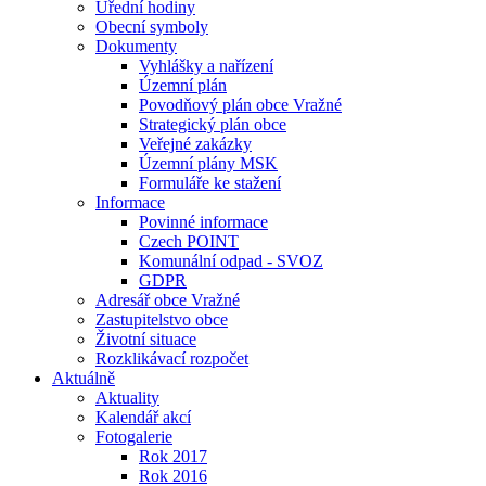
Úřední hodiny
Obecní symboly
Dokumenty
Vyhlášky a nařízení
Územní plán
Povodňový plán obce Vražné
Strategický plán obce
Veřejné zakázky
Územní plány MSK
Formuláře ke stažení
Informace
Povinné informace
Czech POINT
Komunální odpad - SVOZ
GDPR
Adresář obce Vražné
Zastupitelstvo obce
Životní situace
Rozklikávací rozpočet
Aktuálně
Aktuality
Kalendář akcí
Fotogalerie
Rok 2017
Rok 2016