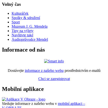
Volný čas
Kulturáček
Spolky & sdružení
Sport
Muzeum J. G. Mendela
Tipy na výlety
Navštivte také
Audioprůvodce Mendel
Informace od nás
Dostávejte
informace z našeho webu
prostřednictvím e-mailů
Chci se zaregistrovat
Mobilní aplikace
Sledujte informace z našeho webu v
mobilní aplikaci –
V OBRAZE.