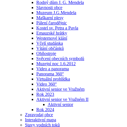
Rodný dům J. G. Mendela
Slavnosti obce
Muzeum J.G.Mendela
Maškarní plesy
Pálení čarodějnic
Kostel sv. Petra a Pavla
Emauzské hrátky
Westernové klání
Včelí studánka
Vítání občánků
Ohňostroje
Svěcení obecních symbolů
Muzejní noc 1.6.2012
Video a panorama
Panorama 360°
Virtuální prohlídka
Video 360°
Aktivní senior ve Vražném
Rok 2023
Aktivní senior ve Vražném II
Aktivní senior
Rok 2024
Zpravodaj obce
Interaktivní mapa
Stavy vodních toků