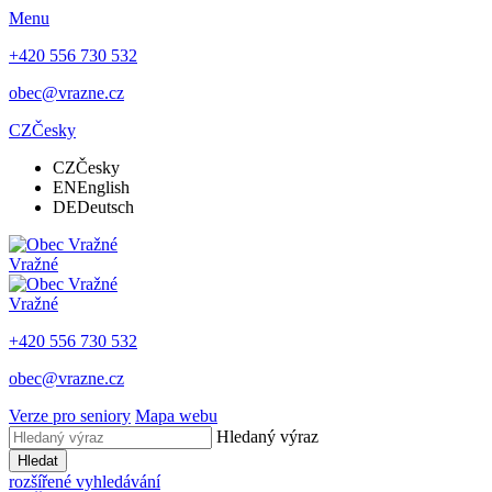
Menu
+420 556 730 532
obec@vrazne.cz
CZ
Česky
CZ
Česky
EN
English
DE
Deutsch
Vražné
Vražné
+420 556 730 532
obec@vrazne.cz
Verze pro seniory
Mapa webu
Hledaný výraz
Hledat
rozšířené vyhledávání