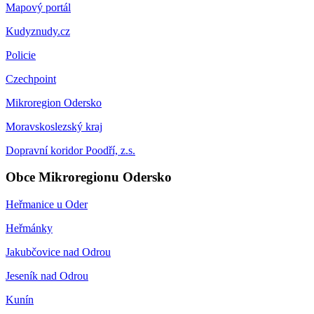
Mapový portál
Kudyznudy.cz
Policie
Czechpoint
Mikroregion Odersko
Moravskoslezský kraj
Dopravní koridor Poodří, z.s.
Obce Mikroregionu Odersko
Heřmanice u Oder
Heřmánky
Jakubčovice nad Odrou
Jeseník nad Odrou
Kunín