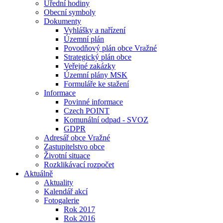
Úřední hodiny
Obecní symboly
Dokumenty
Vyhlášky a nařízení
Územní plán
Povodňový plán obce Vražné
Strategický plán obce
Veřejné zakázky
Územní plány MSK
Formuláře ke stažení
Informace
Povinné informace
Czech POINT
Komunální odpad - SVOZ
GDPR
Adresář obce Vražné
Zastupitelstvo obce
Životní situace
Rozklikávací rozpočet
Aktuálně
Aktuality
Kalendář akcí
Fotogalerie
Rok 2017
Rok 2016