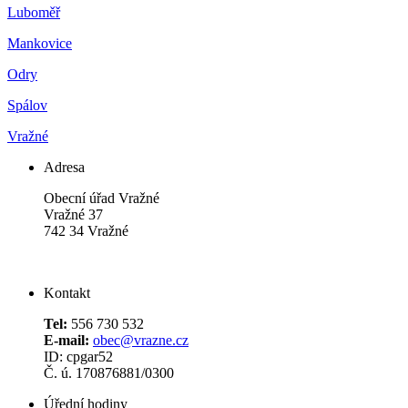
Luboměř
Mankovice
Odry
Spálov
Vražné
Adresa
Obecní úřad Vražné
Vražné 37
742 34 Vražné
Kontakt
Tel:
556 730 532
E-mail:
obec@vrazne.cz
ID: cpgar52
Č. ú. 170876881/0300
Úřední hodiny