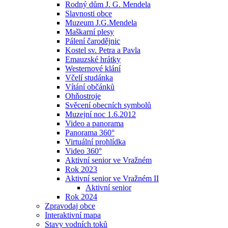
Rodný dům J. G. Mendela
Slavnosti obce
Muzeum J.G.Mendela
Maškarní plesy
Pálení čarodějnic
Kostel sv. Petra a Pavla
Emauzské hrátky
Westernové klání
Včelí studánka
Vítání občánků
Ohňostroje
Svěcení obecních symbolů
Muzejní noc 1.6.2012
Video a panorama
Panorama 360°
Virtuální prohlídka
Video 360°
Aktivní senior ve Vražném
Rok 2023
Aktivní senior ve Vražném II
Aktivní senior
Rok 2024
Zpravodaj obce
Interaktivní mapa
Stavy vodních toků