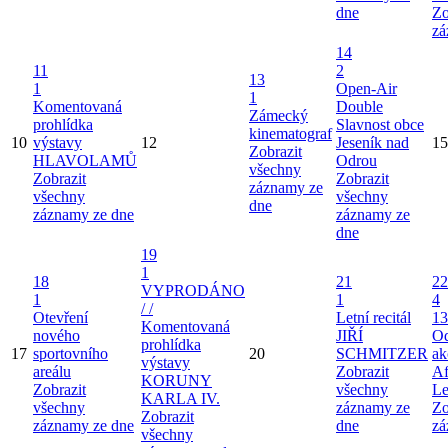
dne
Zo
zá
14
11
2
13
1
Open-Air
1
Komentovaná
Double
Zámecký
prohlídka
Slavnost obce
kinematograf
10
výstavy
12
Jeseník nad
15
Zobrazit
HLAVOLAMŮ
Odrou
všechny
Zobrazit
Zobrazit
záznamy ze
všechny
všechny
dne
záznamy ze dne
záznamy ze
dne
19
1
18
21
22
VYPRODÁNO
1
1
4
/ /
Otevření
Letní recitál
13
Komentovaná
nového
JIŘÍ
Od
prohlídka
17
sportovního
20
SCHMITZER
ak
výstavy
areálu
Zobrazit
Af
KORUNY
Zobrazit
všechny
Le
KARLA IV.
všechny
záznamy ze
Zo
Zobrazit
záznamy ze dne
dne
zá
všechny