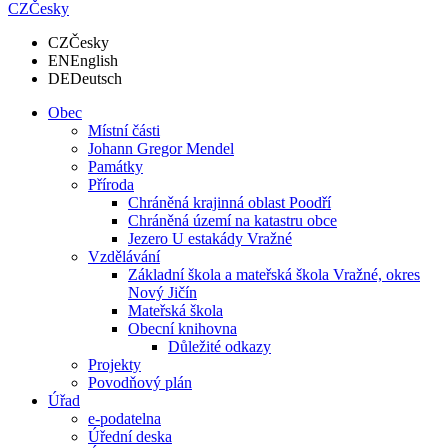
CZ
Česky
CZ
Česky
EN
English
DE
Deutsch
Obec
Místní části
Johann Gregor Mendel
Památky
Příroda
Chráněná krajinná oblast Poodří
Chráněná území na katastru obce
Jezero U estakády Vražné
Vzdělávání
Základní škola a mateřská škola Vražné, okres
Nový Jičín
Mateřská škola
Obecní knihovna
Důležité odkazy
Projekty
Povodňový plán
Úřad
e-podatelna
Úřední deska