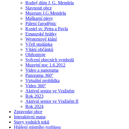
Rodný dům J. G. Mendela
Slavnosti obce
Muzeum J.G.Mendela
Maškarní plesy
Pálení čarodějnic
Kostel sv. Petra a Pavla
Emauzské hrátky
Westernové klání
Včelí studánka
Vítání občánků
Ohňostroje
Svěcení obecních symbolů
Muzejní noc 1.6.2012
Video a panorama
Panorama 360°
Virtuální prohlídka
Video 360°
Aktivní senior ve Vražném
Rok 2023
Aktivní senior ve Vražném II
Rok 2024
Zpravodaj obce
Interaktivní mapa
Stavy vodních toků
Hlášení místního rozhlasu