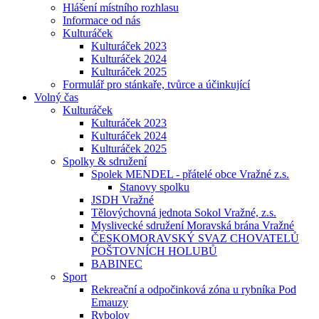
Hlášení místního rozhlasu
Informace od nás
Kulturáček
Kulturáček 2023
Kulturáček 2024
Kulturáček 2025
Formulář pro stánkaře, tvůrce a účinkující
Volný čas
Kulturáček
Kulturáček 2023
Kulturáček 2024
Kulturáček 2025
Spolky & sdružení
Spolek MENDEL - přátelé obce Vražné z.s.
Stanovy spolku
JSDH Vražné
Tělovýchovná jednota Sokol Vražné, z.s.
Myslivecké sdružení Moravská brána Vražné
ČESKOMORAVSKÝ SVAZ CHOVATELŮ
POŠTOVNÍCH HOLUBŮ
BABINEC
Sport
Rekreační a odpočinková zóna u rybníka Pod
Emauzy
Rybolov