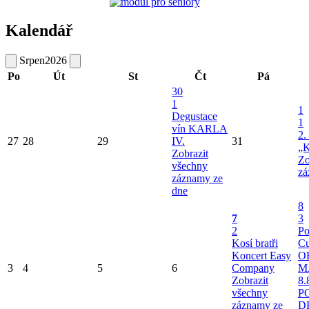
Kalendář
Srpen
2026
Po
Út
St
Čt
Pá
30
1
1
Degustace
1
vín KARLA
2.
27
28
29
IV.
31
„K
Zobrazit
Zo
všechny
zá
záznamy ze
dne
8
7
3
2
Po
Kosí bratři
Cu
Koncert Easy
O
3
4
5
6
Company
M
Zobrazit
8.
všechny
P
záznamy ze
D