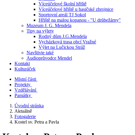
Víceúčelové školní hřiště
Víceúčelové hřiště u hasičské zbrojnice
Sportovní areál TJ Sokol
Hřiště na malou kopanou - "U drůbežárny"
Muzeum J. G. Mendela
Tipy na výlety
Rodný dům J.G.Mendela
Vycházková trasa obcí Vražné
Výlet na Lučickou Stráž
Navštivte také
Audioprůvodce Mendel
Kontakt
Kulturáček
Místní části
Projekty
Vzdělávání
Památky
Úvodní stránka
Aktuálně
Fotogalerie
Kostel sv. Petra a Pavla