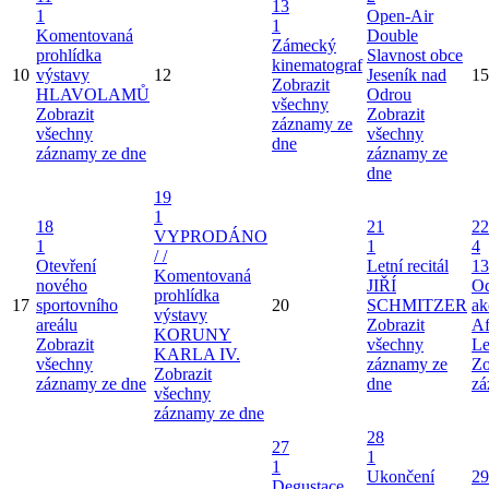
13
1
Open-Air
1
Komentovaná
Double
Zámecký
prohlídka
Slavnost obce
kinematograf
10
výstavy
12
Jeseník nad
15
Zobrazit
HLAVOLAMŮ
Odrou
všechny
Zobrazit
Zobrazit
záznamy ze
všechny
všechny
dne
záznamy ze dne
záznamy ze
dne
19
1
18
21
22
VYPRODÁNO
1
1
4
/ /
Otevření
Letní recitál
13
Komentovaná
nového
JIŘÍ
Od
prohlídka
17
sportovního
20
SCHMITZER
ak
výstavy
areálu
Zobrazit
Af
KORUNY
Zobrazit
všechny
Le
KARLA IV.
všechny
záznamy ze
Zo
Zobrazit
záznamy ze dne
dne
zá
všechny
záznamy ze dne
28
27
1
1
Ukončení
29
Degustace