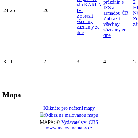
prázdnin s
2
vín KARLA
IZS a
H
24
25
26
IV.
armádou ČR
N
Zobrazit
Zobrazit
Zo
všechny
všechny
zá
záznamy ze
záznamy ze
dne
dne
31
1
2
3
4
5
Mapa
Klikněte pro načtení mapy
MAPA: ©
Vydavatelství CBS
www.malovanemapy.cz