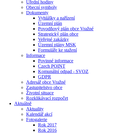
Úřední hodiny
Obecní symboly
Dokumenty
Vyhlášky a nařízení
Územní plán
Povodňový plán obce Vražné
Strategický plán obce
Veřejné zakázky
Územní plány MSK
Formuláře ke stažení
Informace
Povinné informace
Czech POINT
Komunální odpad - SVOZ
GDPR
Adresář obce Vražné
Zastupitelstvo obce
Životní situace
Rozklikávací rozpočet
Aktuálně
Aktuality
Kalendář akcí
Fotogalerie
Rok 2017
Rok 2016