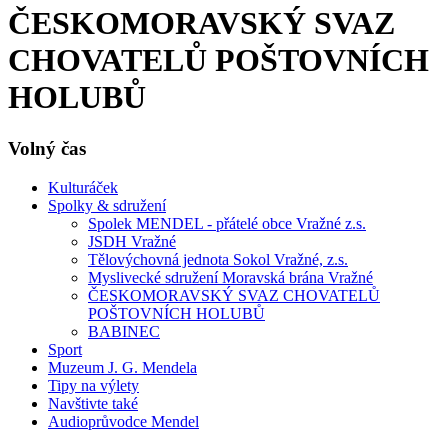
ČESKOMORAVSKÝ SVAZ
CHOVATELŮ POŠTOVNÍCH
HOLUBŮ
Volný čas
Kulturáček
Spolky & sdružení
Spolek MENDEL - přátelé obce Vražné z.s.
JSDH Vražné
Tělovýchovná jednota Sokol Vražné, z.s.
Myslivecké sdružení Moravská brána Vražné
ČESKOMORAVSKÝ SVAZ CHOVATELŮ
POŠTOVNÍCH HOLUBŮ
BABINEC
Sport
Muzeum J. G. Mendela
Tipy na výlety
Navštivte také
Audioprůvodce Mendel