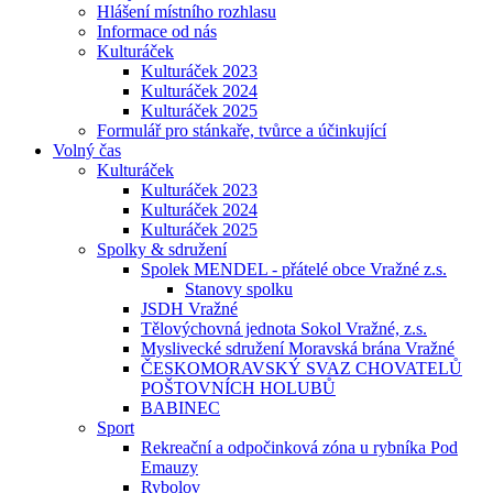
Hlášení místního rozhlasu
Informace od nás
Kulturáček
Kulturáček 2023
Kulturáček 2024
Kulturáček 2025
Formulář pro stánkaře, tvůrce a účinkující
Volný čas
Kulturáček
Kulturáček 2023
Kulturáček 2024
Kulturáček 2025
Spolky & sdružení
Spolek MENDEL - přátelé obce Vražné z.s.
Stanovy spolku
JSDH Vražné
Tělovýchovná jednota Sokol Vražné, z.s.
Myslivecké sdružení Moravská brána Vražné
ČESKOMORAVSKÝ SVAZ CHOVATELŮ
POŠTOVNÍCH HOLUBŮ
BABINEC
Sport
Rekreační a odpočinková zóna u rybníka Pod
Emauzy
Rybolov