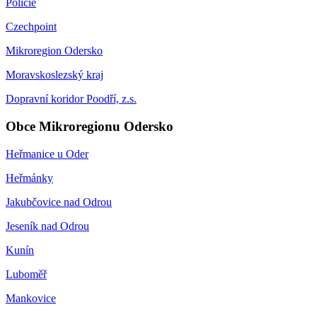
Policie
Czechpoint
Mikroregion Odersko
Moravskoslezský kraj
Dopravní koridor Poodří, z.s.
Obce Mikroregionu Odersko
Heřmanice u Oder
Heřmánky
Jakubčovice nad Odrou
Jeseník nad Odrou
Kunín
Luboměř
Mankovice