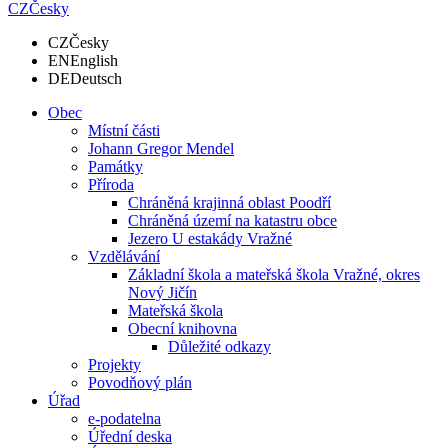
CZ
Česky
CZ
Česky
EN
English
DE
Deutsch
Obec
Místní části
Johann Gregor Mendel
Památky
Příroda
Chráněná krajinná oblast Poodří
Chráněná území na katastru obce
Jezero U estakády Vražné
Vzdělávání
Základní škola a mateřská škola Vražné, okres
Nový Jičín
Mateřská škola
Obecní knihovna
Důležité odkazy
Projekty
Povodňový plán
Úřad
e-podatelna
Úřední deska