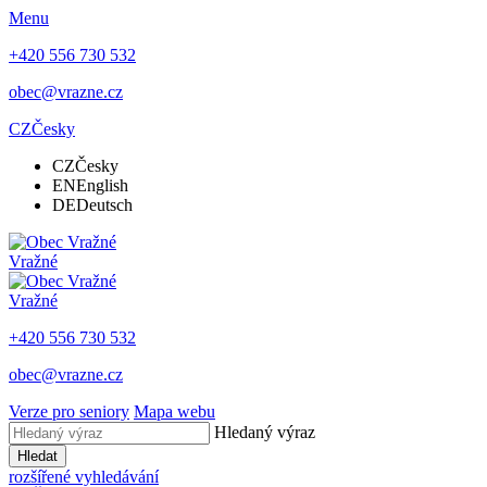
Menu
+420 556 730 532
obec@vrazne.cz
CZ
Česky
CZ
Česky
EN
English
DE
Deutsch
Vražné
Vražné
+420 556 730 532
obec@vrazne.cz
Verze pro seniory
Mapa webu
Hledaný výraz
Hledat
rozšířené vyhledávání