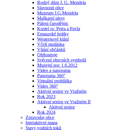
Rodný dům J. G. Mendela
Slavnosti obce
Muzeum J.G.Mendela
Maškarní plesy
Pálení čarodějnic
Kostel sv. Petra a Pavla
Emauzské hrátky
Westernové klání
Včelí studánka
Vítání občánků
Ohňostroje
Svěcení obecních symbolů
Muzejní noc 1.6.2012
Video a panorama
Panorama 360°
Virtuální prohlídka
Video 360°
Aktivní senior ve Vražném
Rok 2023
Aktivní senior ve Vražném II
Aktivní senior
Rok 2024
Zpravodaj obce
Interaktivní mapa
Stavy vodních toků