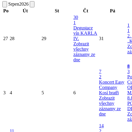
Srpen
2026
Po
Út
St
Čt
Pá
30
1
1
Degustace
1
vín KARLA
2.
27
28
29
IV.
31
„K
Zobrazit
Zo
všechny
zá
záznamy ze
dne
8
7
3
2
Po
Koncert Easy
Cu
Company
O
3
4
5
6
Kosí bratři
M
Zobrazit
8.
všechny
P
záznamy ze
D
dne
Zo
zá
14
11
2