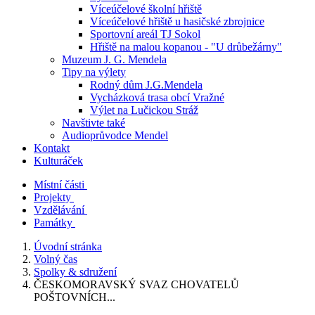
Víceúčelové školní hřiště
Víceúčelové hřiště u hasičské zbrojnice
Sportovní areál TJ Sokol
Hřiště na malou kopanou - "U drůbežárny"
Muzeum J. G. Mendela
Tipy na výlety
Rodný dům J.G.Mendela
Vycházková trasa obcí Vražné
Výlet na Lučickou Stráž
Navštivte také
Audioprůvodce Mendel
Kontakt
Kulturáček
Místní části
Projekty
Vzdělávání
Památky
Úvodní stránka
Volný čas
Spolky & sdružení
ČESKOMORAVSKÝ SVAZ CHOVATELŮ
POŠTOVNÍCH...