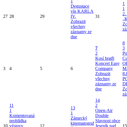
1
1
Degustace
1
vín KARLA
2.
27
28
29
IV.
31
„K
Zobrazit
Zo
všechny
zá
záznamy ze
dne
8
7
3
2
Po
Kosí bratři
Cu
Koncert Easy
O
3
4
5
6
Company
M
Zobrazit
8.
všechny
P
záznamy ze
D
dne
Zo
zá
14
11
2
13
1
Open-Air
1
Komentovaná
Double
Zámecký
prohlídka
Slavnost obce
kinematograf
10
výstavy
12
Jeseník nad
15