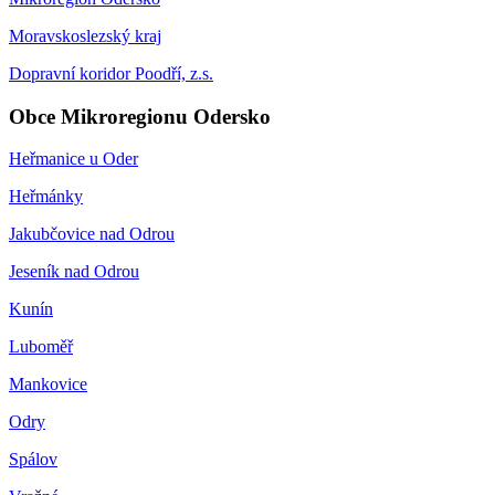
Moravskoslezský kraj
Dopravní koridor Poodří, z.s.
Obce Mikroregionu Odersko
Heřmanice u Oder
Heřmánky
Jakubčovice nad Odrou
Jeseník nad Odrou
Kunín
Luboměř
Mankovice
Odry
Spálov