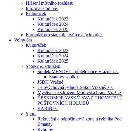
Hlášení místního rozhlasu
Informace od nás
Kulturáček
Kulturáček 2023
Kulturáček 2024
Kulturáček 2025
Formulář pro stánkaře, tvůrce a účinkující
Volný čas
Kulturáček
Kulturáček 2023
Kulturáček 2024
Kulturáček 2025
Spolky & sdružení
Spolek MENDEL - přátelé obce Vražné z.s.
Stanovy spolku
JSDH Vražné
Tělovýchovná jednota Sokol Vražné, z.s.
Myslivecké sdružení Moravská brána Vražné
ČESKOMORAVSKÝ SVAZ CHOVATELŮ
POŠTOVNÍCH HOLUBŮ
BABINEC
Sport
Rekreační a odpočinková zóna u rybníka Pod
Emauzy
Rybolov