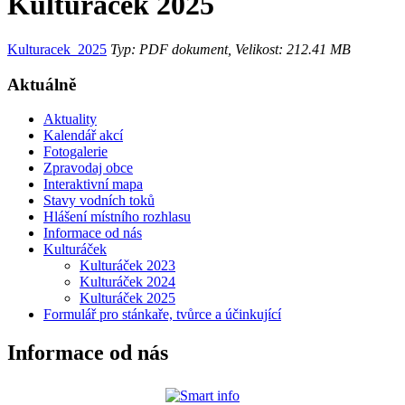
Kulturáček 2025
Kulturacek_2025
Typ: PDF dokument, Velikost: 212.41 MB
Aktuálně
Aktuality
Kalendář akcí
Fotogalerie
Zpravodaj obce
Interaktivní mapa
Stavy vodních toků
Hlášení místního rozhlasu
Informace od nás
Kulturáček
Kulturáček 2023
Kulturáček 2024
Kulturáček 2025
Formulář pro stánkaře, tvůrce a účinkující
Informace od nás