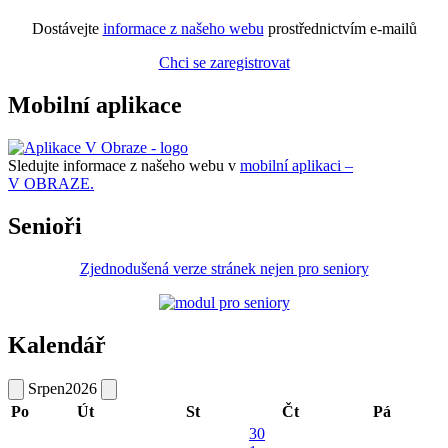
Dostávejte
informace z našeho webu
prostřednictvím e-mailů
Chci se zaregistrovat
Mobilní aplikace
Sledujte informace z našeho webu v
mobilní aplikaci –
V OBRAZE.
Senioři
Zjednodušená verze stránek nejen pro seniory
Kalendář
Srpen
2026
Po
Út
St
Čt
Pá
30