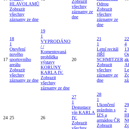
Zobrazit
HLAVOLAMŮ
Odrou
všechny
Zobrazit
Zobrazit
záznamy ze
všechny
všechny
dne
záznamy ze dne
záznamy ze
dne
19
1
18
21
22
VYPRODÁNO
1
1
4
/ /
Otevření
Letní recitál
13
Komentovaná
nového
JIŘÍ
Od
prohlídka
17
sportovního
20
SCHMITZER
ak
výstavy
areálu
Zobrazit
Af
KORUNY
Zobrazit
všechny
Le
KARLA IV.
všechny
záznamy ze
Zo
Zobrazit
záznamy ze dne
dne
zá
všechny
záznamy ze dne
28
27
1
1
Ukončení
29
Degustace
prázdnin s
2
vín KARLA
IZS a
H
24
25
26
IV.
armádou ČR
N
Zobrazit
Zobrazit
Zo
všechny