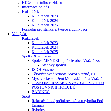
Hlášení místního rozhlasu
Informace od nás
Kulturáček
Kulturáček 2023
Kulturáček 2024
Kulturáček 2025
Formulář pro stánkaře, tvůrce a účinkující
Volný čas
Kulturáček
Kulturáček 2023
Kulturáček 2024
Kulturáček 2025
Spolky & sdružení
Spolek MENDEL - přátelé obce Vražné z.s.
Stanovy spolku
JSDH Vražné
Tělovýchovná jednota Sokol Vražné, z.s.
Myslivecké sdružení Moravská brána Vražné
ČESKOMORAVSKÝ SVAZ CHOVATELŮ
POŠTOVNÍCH HOLUBŮ
BABINEC
Sport
Rekreační a odpočinková zóna u rybníka Pod
Emauzy
Rybolov