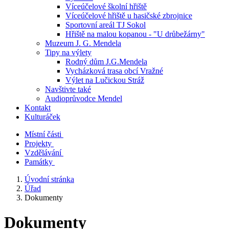
Víceúčelové školní hřiště
Víceúčelové hřiště u hasičské zbrojnice
Sportovní areál TJ Sokol
Hřiště na malou kopanou - "U drůbežárny"
Muzeum J. G. Mendela
Tipy na výlety
Rodný dům J.G.Mendela
Vycházková trasa obcí Vražné
Výlet na Lučickou Stráž
Navštivte také
Audioprůvodce Mendel
Kontakt
Kulturáček
Místní části
Projekty
Vzdělávání
Památky
Úvodní stránka
Úřad
Dokumenty
Dokumenty