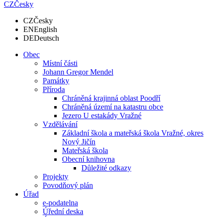
CZ
Česky
CZ
Česky
EN
English
DE
Deutsch
Obec
Místní části
Johann Gregor Mendel
Památky
Příroda
Chráněná krajinná oblast Poodří
Chráněná území na katastru obce
Jezero U estakády Vražné
Vzdělávání
Základní škola a mateřská škola Vražné, okres
Nový Jičín
Mateřská škola
Obecní knihovna
Důležité odkazy
Projekty
Povodňový plán
Úřad
e-podatelna
Úřední deska