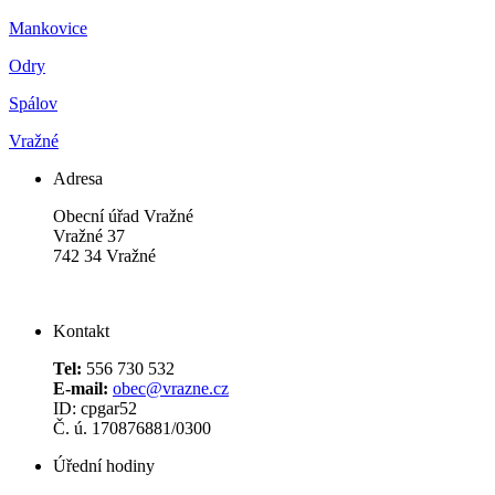
Mankovice
Odry
Spálov
Vražné
Adresa
Obecní úřad Vražné
Vražné 37
742 34 Vražné
Kontakt
Tel:
556 730 532
E-mail:
obec@vrazne.cz
ID: cpgar52
Č. ú. 170876881/0300
Úřední hodiny