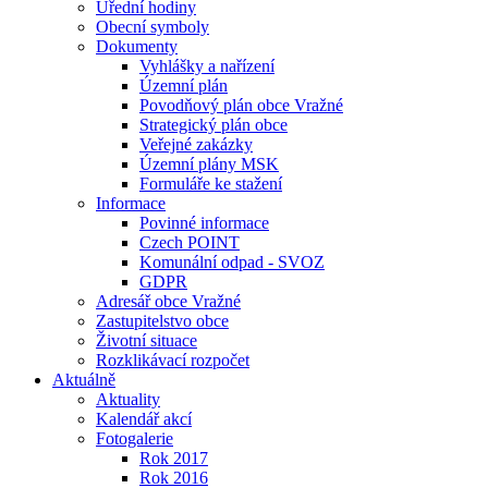
Úřední hodiny
Obecní symboly
Dokumenty
Vyhlášky a nařízení
Územní plán
Povodňový plán obce Vražné
Strategický plán obce
Veřejné zakázky
Územní plány MSK
Formuláře ke stažení
Informace
Povinné informace
Czech POINT
Komunální odpad - SVOZ
GDPR
Adresář obce Vražné
Zastupitelstvo obce
Životní situace
Rozklikávací rozpočet
Aktuálně
Aktuality
Kalendář akcí
Fotogalerie
Rok 2017
Rok 2016