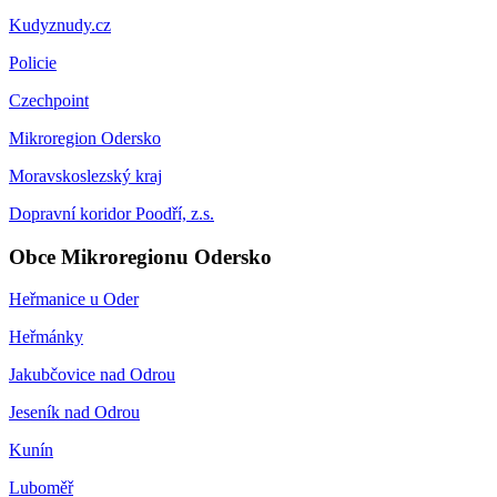
Kudyznudy.cz
Policie
Czechpoint
Mikroregion Odersko
Moravskoslezský kraj
Dopravní koridor Poodří, z.s.
Obce Mikroregionu Odersko
Heřmanice u Oder
Heřmánky
Jakubčovice nad Odrou
Jeseník nad Odrou
Kunín
Luboměř