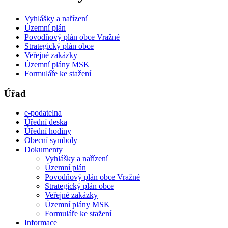
Vyhlášky a nařízení
Územní plán
Povodňový plán obce Vražné
Strategický plán obce
Veřejné zakázky
Územní plány MSK
Formuláře ke stažení
Úřad
e-podatelna
Úřední deska
Úřední hodiny
Obecní symboly
Dokumenty
Vyhlášky a nařízení
Územní plán
Povodňový plán obce Vražné
Strategický plán obce
Veřejné zakázky
Územní plány MSK
Formuláře ke stažení
Informace