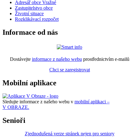
Adresář obce Vražné
Zastupitelstvo obce
Životní situace
Rozklikávací rozpočet
Informace od nás
Dostávejte
informace z našeho webu
prostřednictvím e-mailů
Chci se zaregistrovat
Mobilní aplikace
Sledujte informace z našeho webu v
mobilní aplikaci –
V OBRAZE.
Senioři
Zjednodušená verze stránek nejen pro seniory