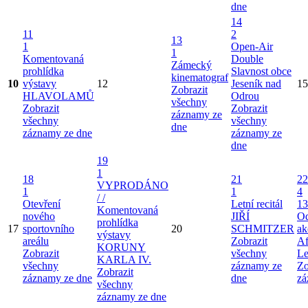
dne
14
11
2
13
1
Open-Air
1
Komentovaná
Double
Zámecký
prohlídka
Slavnost obce
kinematograf
10
výstavy
12
Jeseník nad
15
Zobrazit
HLAVOLAMŮ
Odrou
všechny
Zobrazit
Zobrazit
záznamy ze
všechny
všechny
dne
záznamy ze dne
záznamy ze
dne
19
1
18
21
22
VYPRODÁNO
1
1
4
/ /
Otevření
Letní recitál
13
Komentovaná
nového
JIŘÍ
Od
prohlídka
17
sportovního
20
SCHMITZER
ak
výstavy
areálu
Zobrazit
Af
KORUNY
Zobrazit
všechny
Le
KARLA IV.
všechny
záznamy ze
Zo
Zobrazit
záznamy ze dne
dne
zá
všechny
záznamy ze dne