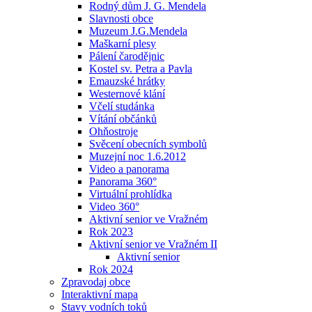
Rodný dům J. G. Mendela
Slavnosti obce
Muzeum J.G.Mendela
Maškarní plesy
Pálení čarodějnic
Kostel sv. Petra a Pavla
Emauzské hrátky
Westernové klání
Včelí studánka
Vítání občánků
Ohňostroje
Svěcení obecních symbolů
Muzejní noc 1.6.2012
Video a panorama
Panorama 360°
Virtuální prohlídka
Video 360°
Aktivní senior ve Vražném
Rok 2023
Aktivní senior ve Vražném II
Aktivní senior
Rok 2024
Zpravodaj obce
Interaktivní mapa
Stavy vodních toků