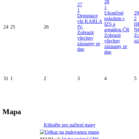
28
27
1
1
Ukončení
29
Degustace
prázdnin s
2
vín KARLA
IZS a
H
24
25
26
IV.
armádou ČR
N
Zobrazit
Zobrazit
Zo
všechny
všechny
zá
záznamy ze
záznamy ze
dne
dne
31
1
2
3
4
5
Mapa
Klikněte pro načtení mapy