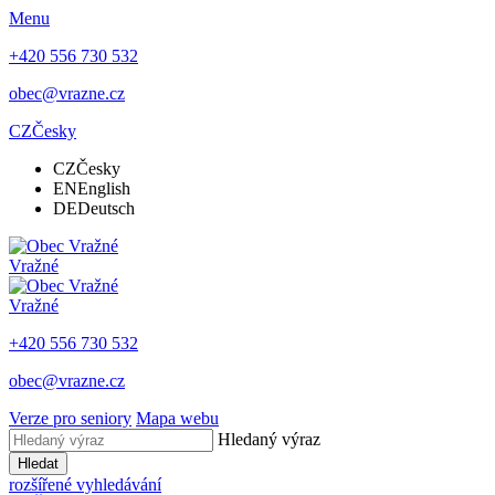
Menu
+420 556 730 532
obec@vrazne.cz
CZ
Česky
CZ
Česky
EN
English
DE
Deutsch
Vražné
Vražné
+420 556 730 532
obec@vrazne.cz
Verze pro seniory
Mapa webu
Hledaný výraz
Hledat
rozšířené vyhledávání