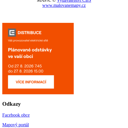
MAPA: ©
Vydavatelství CBS
www.malovanemapy.cz
Odkazy
Facebook obce
Mapový portál