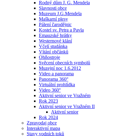
Rodný dům J. G. Mendela
Slavnosti obce
Muzeum J.G.Mendela
Maškarní plesy
Pálení čarodějnic
Kostel sv. Petra a Pavla
Emauzské hrátky
Westernové klání
Včelí studánka
Vítání občánků
Ohňostroje
Svěcení obecních symbolů
Muzejní noc 1.6.2012
Video a panorama
Panorama 360°
Virtuální prohlídka
Video 360°
Aktivní senior ve Vražném
Rok 2023
Aktivní senior ve Vražném II
Aktivní senior
Rok 2024
Zpravodaj obce
Interaktivní mapa
Stavy vodních toků