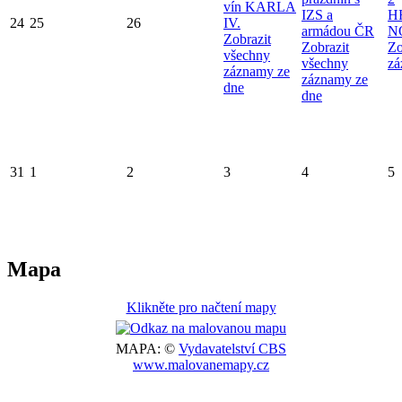
vín KARLA
IZS a
H
24
25
26
IV.
armádou ČR
N
Zobrazit
Zobrazit
Zo
všechny
všechny
zá
záznamy ze
záznamy ze
dne
dne
31
1
2
3
4
5
Mapa
Klikněte pro načtení mapy
MAPA: ©
Vydavatelství CBS
www.malovanemapy.cz