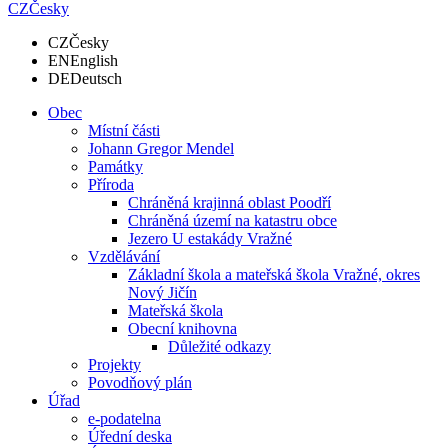
CZ
Česky
CZ
Česky
EN
English
DE
Deutsch
Obec
Místní části
Johann Gregor Mendel
Památky
Příroda
Chráněná krajinná oblast Poodří
Chráněná území na katastru obce
Jezero U estakády Vražné
Vzdělávání
Základní škola a mateřská škola Vražné, okres
Nový Jičín
Mateřská škola
Obecní knihovna
Důležité odkazy
Projekty
Povodňový plán
Úřad
e-podatelna
Úřední deska