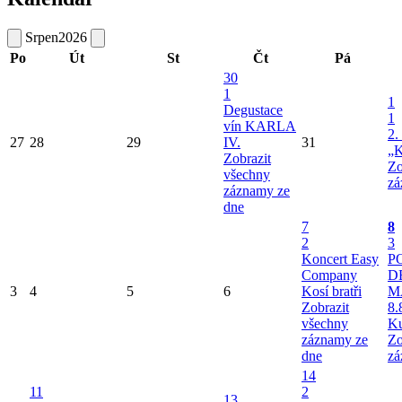
Srpen
2026
Po
Út
St
Čt
Pá
30
1
1
Degustace
1
vín KARLA
2.
27
28
29
IV.
31
„K
Zobrazit
Zo
všechny
zá
záznamy ze
dne
7
8
2
3
Koncert Easy
P
Company
D
3
4
5
6
Kosí bratři
M
Zobrazit
8.
všechny
Ku
záznamy ze
Zo
dne
zá
14
11
2
13