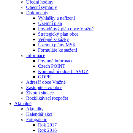
Úřední hodiny
Obecní symboly
Dokumenty
Vyhlášky a nařízení
Územní plán
Povodňový plán obce Vražné
Strategický plán obce
Veřejné zakázky
Územní plány MSK
Formuláře ke stažení
Informace
Povinné informace
Czech POINT
Komunální odpad - SVOZ
GDPR
Adresář obce Vražné
Zastupitelstvo obce
Životní situace
Rozklikávací rozpočet
Aktuálně
Aktuality
Kalendář akcí
Fotogalerie
Rok 2017
Rok 2016