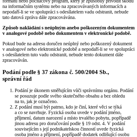
formátu nebo počítačový program, který je způsobilý přivodit škodu
na informačním systému nebo na zpracovávaných informacích a
nepodaří-li se ve spolupráci s odesílatelem vadu odstranit, nebude
tato datová zpráva dále zpracovávána.
Způsob nakládání s neúplným anebo poškozeným dokumentem
v analogové podobě nebo dokumentem v elektronické podobě.
Pokud bude na adresu doručen neúplný nebo poškozený dokument
v analogové nebo elektronické podobě a nepodaří-li se ve spolupráci
s odesílatelem tuto vadu odstranit, nebude tento dokument dále
zpracováván.
Podání podle § 37 zákona č. 500/2004 Sb.,
správní řád
Podání je úkonem směřujícím vůči správnímu orgánu. Podání
se posuzuje podle svého skutečného obsahu a bez ohledu
na to, jak je označeno.
Z podání musí být patrno, kdo je činí, které věci se týká
a co se navrhuje. Fyzická osoba uvede v podání jméno,
příjmení, datum narození a místo trvalého pobytu, popřípadě
jinou adresu pro doručování podle § 19 odst. 4. V podání
souvisejícím s její podnikatelskou činností uvede fyzická
osoba jméno a příjmení, popřípadě dodatek odlišující osobu