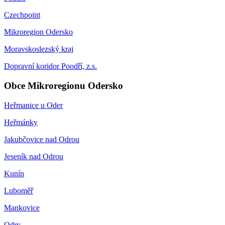
Czechpoint
Mikroregion Odersko
Moravskoslezský kraj
Dopravní koridor Poodří, z.s.
Obce Mikroregionu Odersko
Heřmanice u Oder
Heřmánky
Jakubčovice nad Odrou
Jeseník nad Odrou
Kunín
Luboměř
Mankovice
Odry