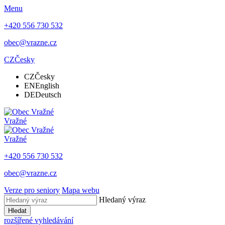
Menu
+420 556 730 532
obec@vrazne.cz
CZ
Česky
CZ
Česky
EN
English
DE
Deutsch
Vražné
Vražné
+420 556 730 532
obec@vrazne.cz
Verze pro seniory
Mapa webu
Hledaný výraz
Hledat
rozšířené vyhledávání