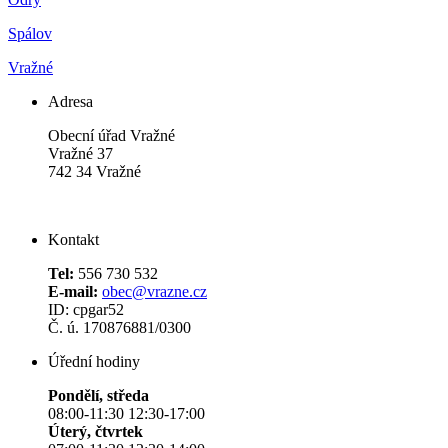
Spálov
Vražné
Adresa
Obecní úřad Vražné
Vražné 37
742 34 Vražné
Kontakt
Tel:
556 730 532
E-mail:
obec@vrazne.cz
ID: cpgar52
Č. ú. 170876881/0300
Úřední hodiny
Pondělí, středa
08:00-11:30 12:30-17:00
Úterý, čtvrtek