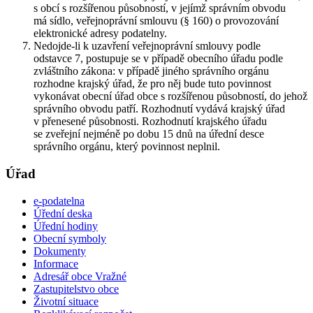
s obcí s rozšířenou působností, v jejímž správním obvodu
má sídlo, veřejnoprávní smlouvu (§ 160) o provozování
elektronické adresy podatelny.
Nedojde-li k uzavření veřejnoprávní smlouvy podle
odstavce 7, postupuje se v případě obecního úřadu podle
zvláštního zákona: v případě jiného správního orgánu
rozhodne krajský úřad, že pro něj bude tuto povinnost
vykonávat obecní úřad obce s rozšířenou působností, do jehož
správního obvodu patří. Rozhodnutí vydává krajský úřad
v přenesené působnosti. Rozhodnutí krajského úřadu
se zveřejní nejméně po dobu 15 dnů na úřední desce
správního orgánu, který povinnost neplnil.
Úřad
e-podatelna
Úřední deska
Úřední hodiny
Obecní symboly
Dokumenty
Informace
Adresář obce Vražné
Zastupitelstvo obce
Životní situace