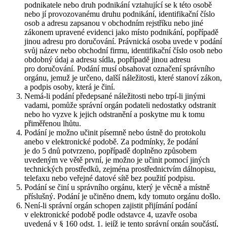
podnikatele nebo druh podnikání vztahující se k této osobě
nebo jí provozovanému druhu podnikání, identifikační číslo
osob a adresu zapsanou v obchodním rejstříku nebo jiné
zákonem upravené evidenci jako místo podnikání, popřípadě
jinou adresu pro doručování. Právnická osoba uvede v podání
svůj název nebo obchodní firmu, identifikační číslo osob nebo
obdobný údaj a adresu sídla, popřípadě jinou adresu
pro doručování. Podání musí obsahovat označení správního
orgánu, jemuž je určeno, další náležitosti, které stanoví zákon,
a podpis osoby, která je činí.
Nemá-li podání předepsané náležitosti nebo trpí-li jinými
vadami, pomůže správní orgán podateli nedostatky odstranit
nebo ho vyzve k jejich odstranění a poskytne mu k tomu
přiměřenou lhůtu.
Podání je možno učinit písemně nebo ústně do protokolu
anebo v elektronické podobě. Za podmínky, že podání
je do 5 dnů potvrzeno, popřípadě doplněno způsobem
uvedeným ve větě první, je možno je učinit pomocí jiných
technických prostředků, zejména prostřednictvím dálnopisu,
telefaxu nebo veřejné datové sítě bez použití podpisu.
Podání se činí u správního orgánu, který je věcně a místně
příslušný. Podání je učiněno dnem, kdy tomuto orgánu došlo.
Není-li správní orgán schopen zajistit přijímání podání
v elektronické podobě podle odstavce 4, uzavře osoba
uvedená v § 160 odst. 1. jejíž je tento správní orgán součástí,