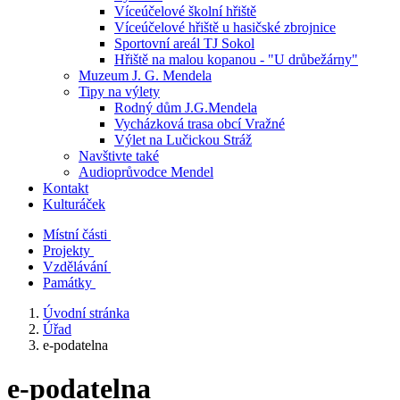
Víceúčelové školní hřiště
Víceúčelové hřiště u hasičské zbrojnice
Sportovní areál TJ Sokol
Hřiště na malou kopanou - "U drůbežárny"
Muzeum J. G. Mendela
Tipy na výlety
Rodný dům J.G.Mendela
Vycházková trasa obcí Vražné
Výlet na Lučickou Stráž
Navštivte také
Audioprůvodce Mendel
Kontakt
Kulturáček
Místní části
Projekty
Vzdělávání
Památky
Úvodní stránka
Úřad
e-podatelna
e-podatelna