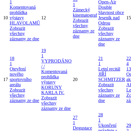
1
Open-Air
1
Komentovaná
Double
Zámecký
prohlídka
Slavnost obce
kinematograf
10
výstavy
12
Jeseník nad
15
Zobrazit
HLAVOLAMŮ
Odrou
všechny
Zobrazit
Zobrazit
záznamy ze
všechny
všechny
dne
záznamy ze dne
záznamy ze
dne
19
1
18
21
22
VYPRODÁNO
1
1
4
/ /
Otevření
Letní recitál
13
Komentovaná
nového
JIŘÍ
Od
prohlídka
17
sportovního
20
SCHMITZER
ak
výstavy
areálu
Zobrazit
Af
KORUNY
Zobrazit
všechny
Le
KARLA IV.
všechny
záznamy ze
Zo
Zobrazit
záznamy ze dne
dne
zá
všechny
záznamy ze dne
28
27
1
1
Ukončení
29
Degustace
prázdnin s
2