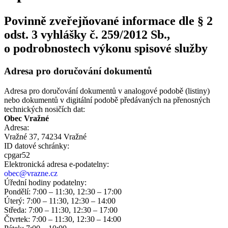
Povinně zveřejňované informace dle § 2
odst. 3 vyhlášky č. 259/2012 Sb.,
o podrobnostech výkonu spisové služby
Adresa pro doručování dokumentů
Adresa pro doručování dokumentů v analogové podobě (listiny)
nebo dokumentů v digitální podobě předávaných na přenosných
technických nosičích dat:
Obec Vražné
Adresa:
Vražné 37, 74234 Vražné
ID datové schránky:
cpgar52
Elektronická adresa e‑podatelny:
obec@vrazne.cz
Úřední hodiny podatelny:
Pondělí: 7:00 – 11:30, 12:30 – 17:00
Úterý: 7:00 – 11:30, 12:30 – 14:00
Středa: 7:00 – 11:30, 12:30 – 17:00
Čtvrtek: 7:00 – 11:30, 12:30 – 14:00