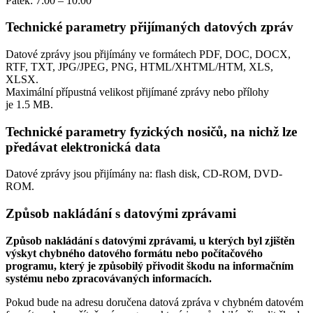
Pátek: 7:00 – 10:00
Technické parametry přijímaných datových zpráv
Datové zprávy jsou přijímány ve formátech
PDF, DOC, DOCX,
RTF, TXT, JPG/JPEG, PNG, HTML/XHTML/HTM, XLS,
XLSX.
Maximální přípustná velikost přijímané zprávy nebo přílohy
je
1.5 MB
.
Technické parametry fyzických nosičů, na nichž lze
předávat elektronická data
Datové zprávy jsou přijímány na:
flash disk, CD-ROM, DVD-
ROM.
Způsob nakládání s datovými zprávami
Způsob nakládání s datovými zprávami, u kterých byl zjištěn
výskyt chybného datového formátu nebo počítačového
programu, který je způsobilý přivodit škodu na informačním
systému nebo zpracovávaných informacích.
Pokud bude na adresu doručena datová zpráva v chybném datovém