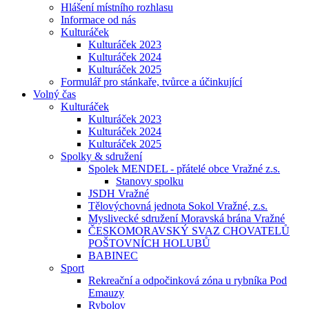
Hlášení místního rozhlasu
Informace od nás
Kulturáček
Kulturáček 2023
Kulturáček 2024
Kulturáček 2025
Formulář pro stánkaře, tvůrce a účinkující
Volný čas
Kulturáček
Kulturáček 2023
Kulturáček 2024
Kulturáček 2025
Spolky & sdružení
Spolek MENDEL - přátelé obce Vražné z.s.
Stanovy spolku
JSDH Vražné
Tělovýchovná jednota Sokol Vražné, z.s.
Myslivecké sdružení Moravská brána Vražné
ČESKOMORAVSKÝ SVAZ CHOVATELŮ
POŠTOVNÍCH HOLUBŮ
BABINEC
Sport
Rekreační a odpočinková zóna u rybníka Pod
Emauzy
Rybolov