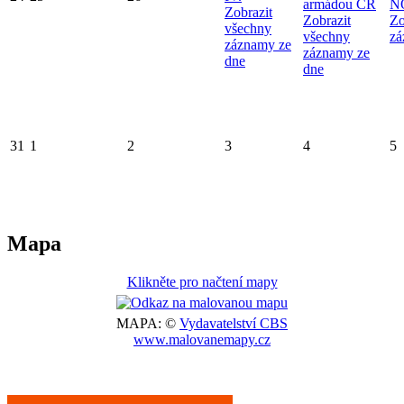
armádou ČR
N
Zobrazit
Zobrazit
Zo
všechny
všechny
zá
záznamy ze
záznamy ze
dne
dne
31
1
2
3
4
5
Mapa
Klikněte pro načtení mapy
MAPA: ©
Vydavatelství CBS
www.malovanemapy.cz