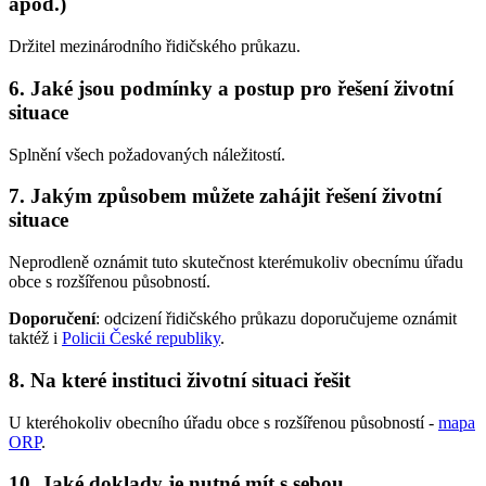
apod.)
Držitel mezinárodního řidičského průkazu.
6. Jaké jsou podmínky a postup pro řešení životní
situace
Splnění všech požadovaných náležitostí.
7. Jakým způsobem můžete zahájit řešení životní
situace
Neprodleně oznámit tuto skutečnost kterémukoliv obecnímu úřadu
obce s rozšířenou působností.
Doporučení
: odcizení řidičského průkazu doporučujeme oznámit
taktéž i
Policii České republiky
.
8. Na které instituci životní situaci řešit
U kteréhokoliv obecního úřadu obce s rozšířenou působností -
mapa
ORP
.
10. Jaké doklady je nutné mít s sebou