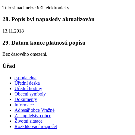
Tuto situaci nelze řešit elektronicky.
28. Popis byl naposledy aktualizován
13.11.2018
29. Datum konce platnosti popisu
Bez časového omezení.
Úřad
e-podatelna
Úřední deska
Úřední hodiny
Obecní symboly
Dokumenty
Informace
Adresář obce Vražné
Zastupitelstvo obce
Životní situace
Rozklikávací rozpočet