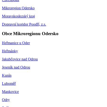
Mikroregion Odersko
Moravskoslezský kraj
Dopravní koridor Poodří, z.s.
Obce Mikroregionu Odersko
Heřmanice u Oder
Heřmánky
Jakubčovice nad Odrou
Jeseník nad Odrou
Kunín
Luboměř
Mankovice
Odry