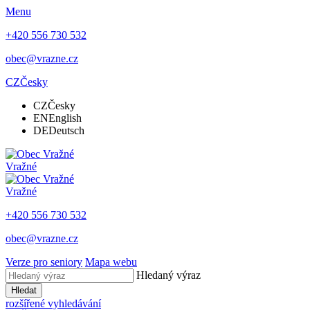
Menu
+420 556 730 532
obec@vrazne.cz
CZ
Česky
CZ
Česky
EN
English
DE
Deutsch
Vražné
Vražné
+420 556 730 532
obec@vrazne.cz
Verze pro seniory
Mapa webu
Hledaný výraz
Hledat
rozšířené vyhledávání