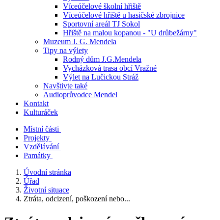
Víceúčelové školní hřiště
Víceúčelové hřiště u hasičské zbrojnice
Sportovní areál TJ Sokol
Hřiště na malou kopanou - "U drůbežárny"
Muzeum J. G. Mendela
Tipy na výlety
Rodný dům J.G.Mendela
Vycházková trasa obcí Vražné
Výlet na Lučickou Stráž
Navštivte také
Audioprůvodce Mendel
Kontakt
Kulturáček
Místní části
Projekty
Vzdělávání
Památky
Úvodní stránka
Úřad
Životní situace
Ztráta, odcizení, poškození nebo...