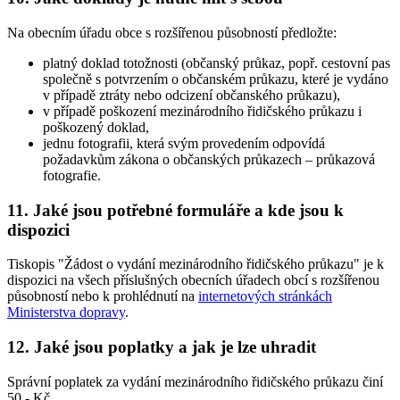
Na obecním úřadu obce s rozšířenou působností předložte:
platný doklad totožnosti (občanský průkaz, popř. cestovní pas
společně s potvrzením o občanském průkazu, které je vydáno
v případě ztráty nebo odcizení občanského průkazu),
v případě poškození mezinárodního řidičského průkazu i
poškozený doklad,
jednu fotografii, která svým provedením odpovídá
požadavkům zákona o občanských průkazech – průkazová
fotografie.
11. Jaké jsou potřebné formuláře a kde jsou k
dispozici
Tiskopis "Žádost o vydání mezinárodního řidičského průkazu" je k
dispozici na všech příslušných obecních úřadech obcí s rozšířenou
působností nebo k prohlédnutí na
internetových stránkách
Ministerstva dopravy
.
12. Jaké jsou poplatky a jak je lze uhradit
Správní poplatek za vydání mezinárodního řidičského průkazu činí
50,- Kč.