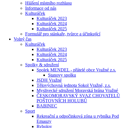
Hlášení místního rozhlasu
Informace od nás
Kulturáček
Kulturáček 2023
Kulturáček 2024
Kulturáček 2025
Formulář pro stánkaře, tvůrce a účinkující
Volný čas
Kulturáček
Kulturáček 2023
Kulturáček 2024
Kulturáček 2025
Spolky & sdružení
Spolek MENDEL - přátelé obce Vražné z.s.
Stanovy spolku
JSDH Vražné
Tělovýchovná jednota Sokol Vražné, z.s.
Myslivecké sdružení Moravská brána Vražné
ČESKOMORAVSKÝ SVAZ CHOVATELŮ
POŠTOVNÍCH HOLUBŮ
BABINEC
Sport
Rekreační a odpočinková zóna u rybníka Pod
Emauzy
Rybolov