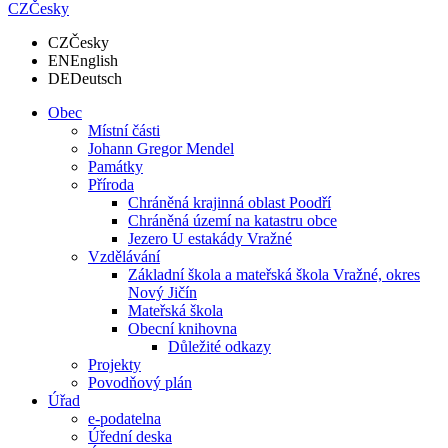
CZ
Česky
CZ
Česky
EN
English
DE
Deutsch
Obec
Místní části
Johann Gregor Mendel
Památky
Příroda
Chráněná krajinná oblast Poodří
Chráněná území na katastru obce
Jezero U estakády Vražné
Vzdělávání
Základní škola a mateřská škola Vražné, okres
Nový Jičín
Mateřská škola
Obecní knihovna
Důležité odkazy
Projekty
Povodňový plán
Úřad
e-podatelna
Úřední deska