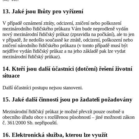
13. Jaké jsou lhůty pro vyřízení
V případě oznámení ztráty, odcizení, zničení nebo poškození
mezinárodního řidičského průkazu Vám bude neprodleně vydán
nový mezinárodní řidičský průkaz (zpravidla na počkání), ale to jen
v případě, že nedošlo současně ke ztrátě, odcizení, poškození nebo
zničení národního řidičského průkazu (v tomto případě musí být
nejdříve vydán řidičský průkaz a na jeho základě pak lze vydat
mezinárodní řidičský průkaz).
14. Kteří jsou další účastníci (dotčení) řešení životní
situace
Další účastníci postupu nejsou stanoveni.
15. Jaké další činnosti jsou po žadateli požadovány
Mezinárodní řidičský průkaz je možné převzít pouze osobně u
obecního úřadu obce s rozšířenou působností – jiné možnosti zákon
č. 361/2000 Sb. nepřipouští.
16. Elektronická služba, kterou lze využít