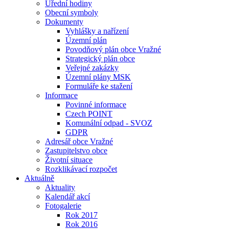
Úřední hodiny
Obecní symboly
Dokumenty
Vyhlášky a nařízení
Územní plán
Povodňový plán obce Vražné
Strategický plán obce
Veřejné zakázky
Územní plány MSK
Formuláře ke stažení
Informace
Povinné informace
Czech POINT
Komunální odpad - SVOZ
GDPR
Adresář obce Vražné
Zastupitelstvo obce
Životní situace
Rozklikávací rozpočet
Aktuálně
Aktuality
Kalendář akcí
Fotogalerie
Rok 2017
Rok 2016