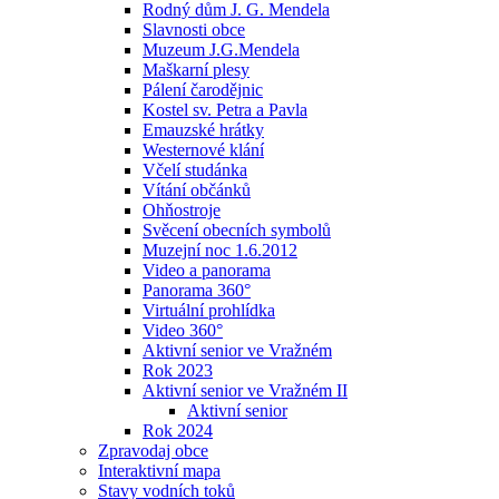
Rodný dům J. G. Mendela
Slavnosti obce
Muzeum J.G.Mendela
Maškarní plesy
Pálení čarodějnic
Kostel sv. Petra a Pavla
Emauzské hrátky
Westernové klání
Včelí studánka
Vítání občánků
Ohňostroje
Svěcení obecních symbolů
Muzejní noc 1.6.2012
Video a panorama
Panorama 360°
Virtuální prohlídka
Video 360°
Aktivní senior ve Vražném
Rok 2023
Aktivní senior ve Vražném II
Aktivní senior
Rok 2024
Zpravodaj obce
Interaktivní mapa
Stavy vodních toků