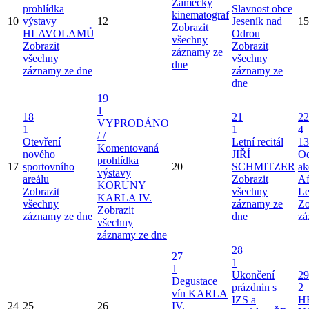
Zámecký
prohlídka
Slavnost obce
kinematograf
10
výstavy
12
Jeseník nad
15
Zobrazit
HLAVOLAMŮ
Odrou
všechny
Zobrazit
Zobrazit
záznamy ze
všechny
všechny
dne
záznamy ze dne
záznamy ze
dne
19
1
18
21
22
VYPRODÁNO
1
1
4
/ /
Otevření
Letní recitál
13
Komentovaná
nového
JIŘÍ
Od
prohlídka
17
sportovního
20
SCHMITZER
ak
výstavy
areálu
Zobrazit
Af
KORUNY
Zobrazit
všechny
Le
KARLA IV.
všechny
záznamy ze
Zo
Zobrazit
záznamy ze dne
dne
zá
všechny
záznamy ze dne
28
27
1
1
Ukončení
29
Degustace
prázdnin s
2
vín KARLA
IZS a
H
24
25
26
IV.