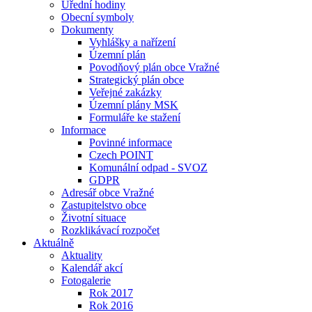
Úřední hodiny
Obecní symboly
Dokumenty
Vyhlášky a nařízení
Územní plán
Povodňový plán obce Vražné
Strategický plán obce
Veřejné zakázky
Územní plány MSK
Formuláře ke stažení
Informace
Povinné informace
Czech POINT
Komunální odpad - SVOZ
GDPR
Adresář obce Vražné
Zastupitelstvo obce
Životní situace
Rozklikávací rozpočet
Aktuálně
Aktuality
Kalendář akcí
Fotogalerie
Rok 2017
Rok 2016