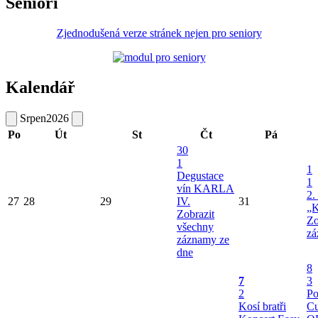
Senioři
Zjednodušená verze stránek nejen pro seniory
Kalendář
Srpen
2026
Po
Út
St
Čt
Pá
30
1
1
Degustace
1
vín KARLA
2.
27
28
29
IV.
31
„K
Zobrazit
Zo
všechny
zá
záznamy ze
dne
8
7
3
2
Po
Kosí bratři
Cu