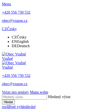
Menu
+420 556 730 532
obec@vrazne.cz
CZ
Česky
CZ
Česky
EN
English
DE
Deutsch
Vražné
Vražné
+420 556 730 532
obec@vrazne.cz
Verze pro seniory
Mapa webu
Hledaný výraz
Hledat
rozšířené vyhledávání