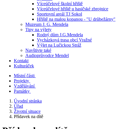
Víceúčelové školní hřiště
Víceúčelové hřiště u hasičské zbrojnice
Sportovní areál TJ Sokol
Hřiště na malou kopanou - "U drůbežárny"
Muzeum J. G. Mendela
Tipy na výlety
Rodný dům J.G.Mendela
Vycházková trasa obcí Vražné
Výlet na Lučickou Stráž
Navštivte také
Audioprůvodce Mendel
Kontakt
Kulturáček
Místní části
Projekty
Vzdělávání
Památky
Úvodní stránka
Úřad
Životní situace
Přídavek na dítě