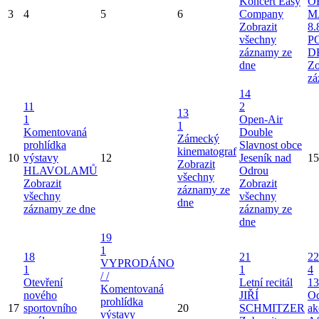
Koncert Easy
O
3
4
5
6
Company
M
Zobrazit
8.
všechny
P
záznamy ze
D
dne
Zo
zá
14
11
2
13
1
Open-Air
1
Komentovaná
Double
Zámecký
prohlídka
Slavnost obce
kinematograf
10
výstavy
12
Jeseník nad
15
Zobrazit
HLAVOLAMŮ
Odrou
všechny
Zobrazit
Zobrazit
záznamy ze
všechny
všechny
dne
záznamy ze dne
záznamy ze
dne
19
1
18
21
22
VYPRODÁNO
1
1
4
/ /
Otevření
Letní recitál
13
Komentovaná
nového
JIŘÍ
Od
prohlídka
17
sportovního
20
SCHMITZER
ak
výstavy