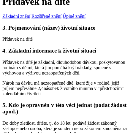
Přídavek na dítě
Základní znění
Rozšířené znění
Úplné znění
3. Pojmenování (název) životní situace
Přídavek na dítě
4. Základní informace k životní situaci
Přídavek na dítě je základní, dlouhodobou dávkou, poskytovanou
rodinám s dětmi, která jim pomáhá krýt náklady, spojené s
výchovou a výživou nezaopatřených dětí.
Nárok na dávku má nezaopatřené dítě, které žije v rodině, jejíž
příjem nepřesáhne 2,4násobek životního minima v "předchozím"
kalendářním čtvrtletí.
5. Kdo je oprávněn v této věci jednat (podat žádost
apod.)
Do doby zletilosti dítěte, tj. do 18 let, podává žádost zákonný
zástupce nebo osoba, která je soudem nebo zákonem zmocněna za