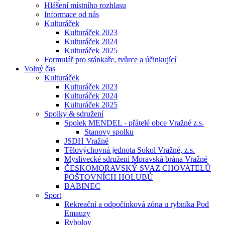
Hlášení místního rozhlasu
Informace od nás
Kulturáček
Kulturáček 2023
Kulturáček 2024
Kulturáček 2025
Formulář pro stánkaře, tvůrce a účinkující
Volný čas
Kulturáček
Kulturáček 2023
Kulturáček 2024
Kulturáček 2025
Spolky & sdružení
Spolek MENDEL - přátelé obce Vražné z.s.
Stanovy spolku
JSDH Vražné
Tělovýchovná jednota Sokol Vražné, z.s.
Myslivecké sdružení Moravská brána Vražné
ČESKOMORAVSKÝ SVAZ CHOVATELŮ
POŠTOVNÍCH HOLUBŮ
BABINEC
Sport
Rekreační a odpočinková zóna u rybníka Pod
Emauzy
Rybolov