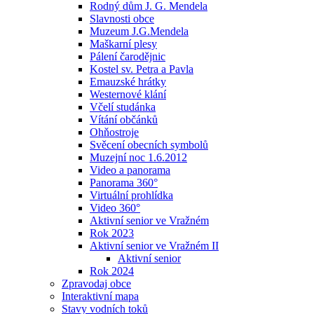
Rodný dům J. G. Mendela
Slavnosti obce
Muzeum J.G.Mendela
Maškarní plesy
Pálení čarodějnic
Kostel sv. Petra a Pavla
Emauzské hrátky
Westernové klání
Včelí studánka
Vítání občánků
Ohňostroje
Svěcení obecních symbolů
Muzejní noc 1.6.2012
Video a panorama
Panorama 360°
Virtuální prohlídka
Video 360°
Aktivní senior ve Vražném
Rok 2023
Aktivní senior ve Vražném II
Aktivní senior
Rok 2024
Zpravodaj obce
Interaktivní mapa
Stavy vodních toků