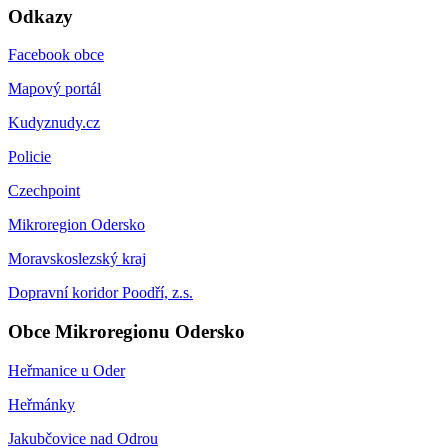
Odkazy
Facebook obce
Mapový portál
Kudyznudy.cz
Policie
Czechpoint
Mikroregion Odersko
Moravskoslezský kraj
Dopravní koridor Poodří, z.s.
Obce Mikroregionu Odersko
Heřmanice u Oder
Heřmánky
Jakubčovice nad Odrou