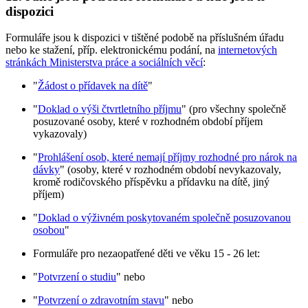
dispozici
Formuláře jsou k dispozici v tištěné podobě na příslušném úřadu
nebo ke stažení, příp. elektronickému podání, na
internetových
stránkách Ministerstva práce a sociálních věcí
:
"
Žádost o přídavek na dítě
"
"
Doklad o výši čtvrtletního příjmu
" (pro všechny společně
posuzované osoby, které v rozhodném období příjem
vykazovaly)
"
Prohlášení osob, které nemají příjmy rozhodné pro nárok na
dávky
" (osoby, které v rozhodném období nevykazovaly,
kromě rodičovského příspěvku a přídavku na dítě, jiný
příjem)
"
Doklad o výživném poskytovaném společně posuzovanou
osobou
"
Formuláře pro nezaopatřené děti ve věku 15 - 26 let:
"
Potvrzení o studiu
" nebo
"
Potvrzení o zdravotním stavu
" nebo