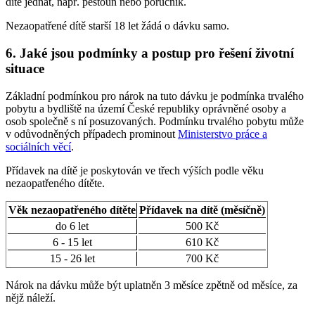
dítě jednat, např. pěstoun nebo poručník.
Nezaopatřené dítě starší 18 let žádá o dávku samo.
6. Jaké jsou podmínky a postup pro řešení životní
situace
Základní podmínkou pro nárok na tuto dávku je podmínka trvalého
pobytu a bydliště na území České republiky oprávněné osoby a
osob společně s ní posuzovaných. Podmínku trvalého pobytu může
v odůvodněných případech prominout
Ministerstvo práce a
sociálních věcí
.
Přídavek na dítě je poskytován ve třech výších podle věku
nezaopatřeného dítěte.
Věk nezaopatřeného dítěte
Přídavek na dítě (měsíčně)
do 6 let
500 Kč
6 - 15 let
610 Kč
15 - 26 let
700 Kč
Nárok na dávku může být uplatněn 3 měsíce zpětně od měsíce, za
nějž náleží.