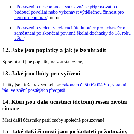
"
Potvrzení o neschopnosti soustavně se připravovat na
budoucí povolání nebo vykonávat výdělečnou činnost pro
nemoc nebo úraz
" nebo
"
Potvrzení o vedení v evidenci úřadu práce pro uchazeče o
zaměstnání po skončení povinné školní docházky do 18. roku
věku
"
12. Jaké jsou poplatky a jak je lze uhradit
Správní ani jiné poplatky nejsou stanoveny.
13. Jaké jsou lhůty pro vyřízení
Lhůty jsou řešeny v souladu se
zákonem č. 500/2004 Sb., správní
řád, ve znění pozdějších předpisů
.
14. Kteří jsou další účastníci (dotčení) řešení životní
situace
Mezi další účastníky patří osoby společně posuzované.
15. Jaké další činnosti jsou po žadateli požadovány