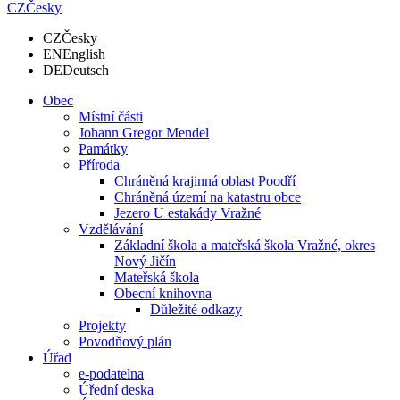
CZ
Česky
CZ
Česky
EN
English
DE
Deutsch
Obec
Místní části
Johann Gregor Mendel
Památky
Příroda
Chráněná krajinná oblast Poodří
Chráněná území na katastru obce
Jezero U estakády Vražné
Vzdělávání
Základní škola a mateřská škola Vražné, okres
Nový Jičín
Mateřská škola
Obecní knihovna
Důležité odkazy
Projekty
Povodňový plán
Úřad
e-podatelna
Úřední deska