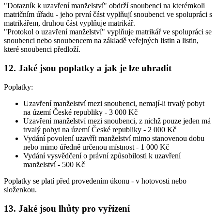
"Dotazník k uzavření manželství" obdrží snoubenci na kterémkoli
matričním úřadu - jeho první část vyplňují snoubenci ve spolupráci s
matrikářem, druhou část vyplňuje matrikář.
"Protokol o uzavření manželství" vyplňuje matrikář ve spolupráci se
snoubenci nebo snoubencem na základě veřejných listin a listin,
které snoubenci předloží.
12. Jaké jsou poplatky a jak je lze uhradit
Poplatky:
Uzavření manželství mezi snoubenci, nemají-li trvalý pobyt
na území České republiky -
3 000 Kč
Uzavření manželství mezi snoubenci, z nichž pouze jeden má
trvalý pobyt na území České republiky -
2 000 Kč
Vydání povolení uzavřít manželství mimo stanovenou dobu
nebo mimo úředně určenou místnost -
1 000 Kč
Vydání vysvědčení o právní způsobilosti k uzavření
manželství -
500 Kč
Poplatky se platí před provedením úkonu - v hotovosti nebo
složenkou.
13. Jaké jsou lhůty pro vyřízení