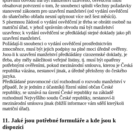
správním obvodu má být manželství uzavřeno; osvědčení musí
obsahovat potvrzení o tom, že snoubenci splnili všechny požadavky
stanovené zákonem pro uzavření manželství (od vydání osvědčení
do sňatečného obřadu nesmí uplynout více než šest měsíců).
S písemnou žádostí o vydání osvědčení je třeba se obrátit osobně na
matriční úřad, v jehož správním obvodu má být manželství
uzavřeno; k vydání osvědčení se předkládají stejné doklady jako při
uzavření manželství.
Požádají-li snoubenci o vydání osvědčení prostřednictvím
zmocněnce, musí být jejich podpisy na plné moci úředně ověřeny.
Jsou-li k uzavření manželství předkládány cizozemské doklady, je
třeba, aby měly náležitosti veřejné listiny, tj. musí být opatřeny
potřebnými ověřeními, pokud mezinárodní smlouva, kterou je Česká
republika vázána, nestanoví jinak, a úředně přeloženy do českého
jazyka.
Předkládané pravomocné cizí rozhodnutí o rozvodu manželství v
případě, že je jedním z účastníků řízení státní občan České
republiky, se uznává na území České republiky na základě
rozhodnutí Nejvyššího soudu České republiky, nestanoví-li
mezinárodní smlouva jinak (bližší informace vám sdělí kterýkoli
matriční úřad).
11. Jaké jsou potřebné formuláře a kde jsou k
dispozici