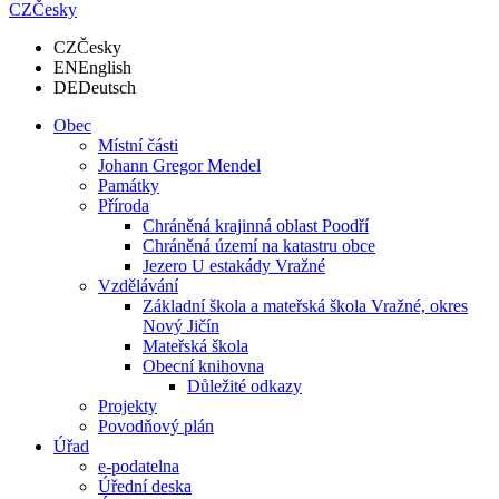
CZ
Česky
CZ
Česky
EN
English
DE
Deutsch
Obec
Místní části
Johann Gregor Mendel
Památky
Příroda
Chráněná krajinná oblast Poodří
Chráněná území na katastru obce
Jezero U estakády Vražné
Vzdělávání
Základní škola a mateřská škola Vražné, okres
Nový Jičín
Mateřská škola
Obecní knihovna
Důležité odkazy
Projekty
Povodňový plán
Úřad
e-podatelna
Úřední deska