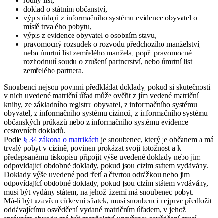
rodný list,
doklad o státním občanství,
výpis údajů z informačního systému evidence obyvatel o
místě trvalého pobytu,
výpis z evidence obyvatel o osobním stavu,
pravomocný rozsudek o rozvodu předchozího manželství,
nebo úmrtní list zemřelého manžela, popř. pravomocné
rozhodnutí soudu o zrušení partnerství, nebo úmrtní list
zemřelého partnera.
Snoubenci nejsou povinni předkládat doklady, pokud si skutečnosti
v nich uvedené matriční úřad může ověřit z jím vedené matriční
knihy, ze základního registru obyvatel, z informačního systému
obyvatel, z informačního systému cizinců, z informačního systému
občanských průkazů nebo z informačního systému evidence
cestovních dokladů.
Podle
§ 34 zákona o matrikách
je snoubenec, který je občanem a má
trvalý pobyt v cizině, povinen prokázat svoji totožnost a k
předepsanému tiskopisu připojit výše uvedené doklady nebo jim
odpovídající obdobné doklady, pokud jsou cizím státem vydávány.
Doklady výše uvedené pod třetí a čtvrtou odrážkou nebo jim
odpovídající obdobné doklady, pokud jsou cizím státem vydávány,
musí být vydány státem, na jehož území má snoubenec pobyt.
Má-li být uzavřen církevní sňatek, musí snoubenci nejprve předložit
oddávajícímu osvědčení vydané matričním úřadem, v jehož