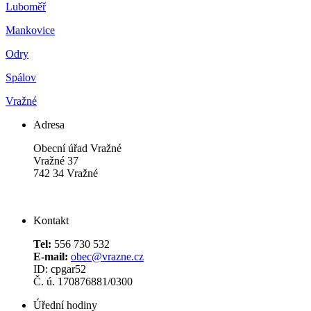
Luboměř
Mankovice
Odry
Spálov
Vražné
Adresa
Obecní úřad Vražné
Vražné 37
742 34 Vražné
Kontakt
Tel:
556 730 532
E-mail:
obec@vrazne.cz
ID: cpgar52
Č. ú. 170876881/0300
Úřední hodiny