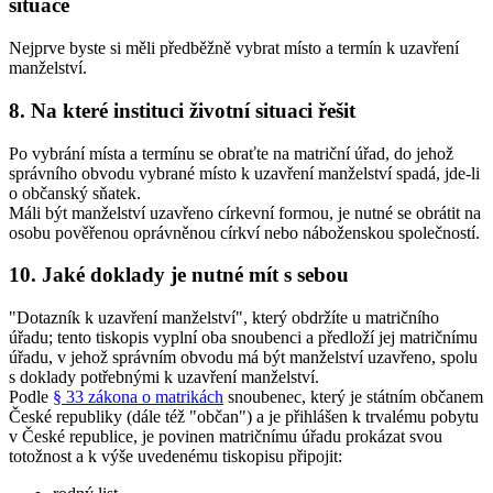
situace
Nejprve byste si měli předběžně vybrat místo a termín k uzavření
manželství.
8. Na které instituci životní situaci řešit
Po vybrání místa a termínu se obraťte na matriční úřad, do jehož
správního obvodu vybrané místo k uzavření manželství spadá, jde-li
o
občanský sňatek
.
Máli být manželství uzavřeno
církevní formou
, je nutné se obrátit na
osobu pověřenou oprávněnou církví nebo náboženskou společností.
10. Jaké doklady je nutné mít s sebou
"Dotazník k uzavření manželství", který obdržíte u matričního
úřadu; tento tiskopis vyplní oba snoubenci a předloží jej matričnímu
úřadu, v jehož správním obvodu má být manželství uzavřeno, spolu
s doklady potřebnými k uzavření manželství.
Podle
§ 33 zákona o matrikách
snoubenec, který je státním občanem
České republiky (dále též "občan") a je přihlášen k trvalému pobytu
v České republice, je povinen matričnímu úřadu prokázat svou
totožnost a k výše uvedenému tiskopisu připojit: