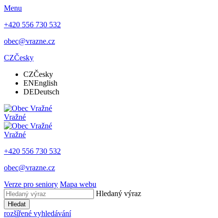
Menu
+420 556 730 532
obec@vrazne.cz
CZ
Česky
CZ
Česky
EN
English
DE
Deutsch
Vražné
Vražné
+420 556 730 532
obec@vrazne.cz
Verze pro seniory
Mapa webu
Hledaný výraz
Hledat
rozšířené vyhledávání