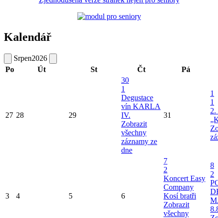
Kalendář
Srpen
2026
Po
Út
St
Čt
Pá
30
1
1
Degustace
1
vín KARLA
2.
27
28
29
IV.
31
„K
Zobrazit
Zo
všechny
zá
záznamy ze
dne
7
8
2
2
Koncert Easy
P
Company
D
3
4
5
6
Kosí bratři
M
Zobrazit
8.
všechny
Zo