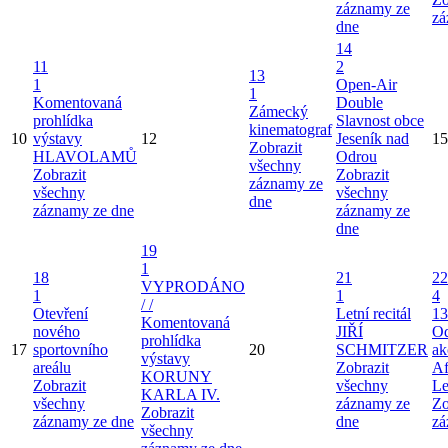
záznamy ze
zá
dne
14
11
2
13
1
Open-Air
1
Komentovaná
Double
Zámecký
prohlídka
Slavnost obce
kinematograf
10
výstavy
12
Jeseník nad
15
Zobrazit
HLAVOLAMŮ
Odrou
všechny
Zobrazit
Zobrazit
záznamy ze
všechny
všechny
dne
záznamy ze dne
záznamy ze
dne
19
1
18
21
22
VYPRODÁNO
1
1
4
/ /
Otevření
Letní recitál
13
Komentovaná
nového
JIŘÍ
Od
prohlídka
17
sportovního
20
SCHMITZER
ak
výstavy
areálu
Zobrazit
Af
KORUNY
Zobrazit
všechny
Le
KARLA IV.
všechny
záznamy ze
Zo
Zobrazit
záznamy ze dne
dne
zá
všechny