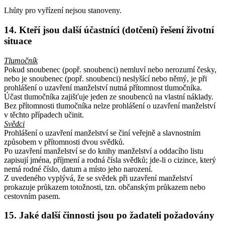
Lhůty pro vyřízení nejsou stanoveny.
14. Kteří jsou další účastníci (dotčení) řešení životní
situace
Tlumočník
Pokud snoubenec (popř. snoubenci) nemluví nebo nerozumí česky,
nebo je snoubenec (popř. snoubenci) neslyšící nebo němý, je při
prohlášení o uzavření manželství nutná přítomnost tlumočníka.
Účast tlumočníka zajišťuje jeden ze snoubenců na vlastní náklady.
Bez přítomnosti tlumočníka nelze prohlášení o uzavření manželství
v těchto případech učinit.
Svědci
Prohlášení o uzavření manželství se činí veřejně a slavnostním
způsobem v přítomnosti dvou svědků.
Po uzavření manželství se do knihy manželství a oddacího listu
zapisují jména, příjmení a rodná čísla svědků; jde-li o cizince, který
nemá rodné číslo, datum a místo jeho narození.
Z uvedeného vyplývá, že se svědek při uzavření manželství
prokazuje průkazem totožnosti, tzn. občanským průkazem nebo
cestovním pasem.
15. Jaké další činnosti jsou po žadateli požadovány