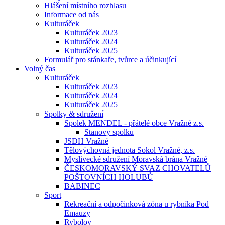
Hlášení místního rozhlasu
Informace od nás
Kulturáček
Kulturáček 2023
Kulturáček 2024
Kulturáček 2025
Formulář pro stánkaře, tvůrce a účinkující
Volný čas
Kulturáček
Kulturáček 2023
Kulturáček 2024
Kulturáček 2025
Spolky & sdružení
Spolek MENDEL - přátelé obce Vražné z.s.
Stanovy spolku
JSDH Vražné
Tělovýchovná jednota Sokol Vražné, z.s.
Myslivecké sdružení Moravská brána Vražné
ČESKOMORAVSKÝ SVAZ CHOVATELŮ
POŠTOVNÍCH HOLUBŮ
BABINEC
Sport
Rekreační a odpočinková zóna u rybníka Pod
Emauzy
Rybolov