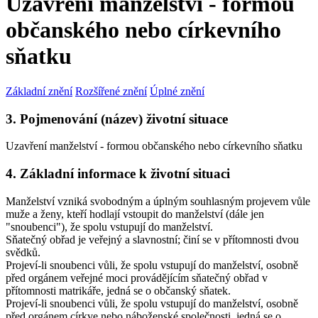
Uzavření manželství - formou
občanského nebo církevního
sňatku
Základní znění
Rozšířené znění
Úplné znění
3. Pojmenování (název) životní situace
Uzavření manželství - formou občanského nebo církevního sňatku
4. Základní informace k životní situaci
Manželství vzniká svobodným a úplným souhlasným projevem vůle
muže a ženy, kteří hodlají vstoupit do manželství (dále jen
"snoubenci"), že spolu vstupují do manželství.
Sňatečný obřad je veřejný a slavnostní; činí se v přítomnosti dvou
svědků.
Projeví-li snoubenci vůli, že spolu vstupují do manželství, osobně
před orgánem veřejné moci provádějícím sňatečný obřad v
přítomnosti matrikáře, jedná se o
občanský sňatek
.
Projeví-li snoubenci vůli, že spolu vstupují do manželství, osobně
před orgánem církve nebo náboženské společnosti, jedná se o