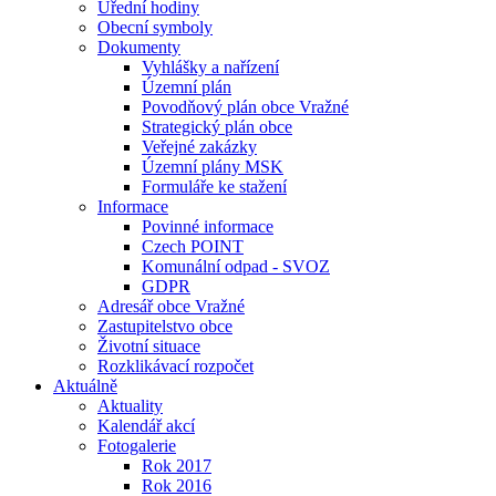
Úřední hodiny
Obecní symboly
Dokumenty
Vyhlášky a nařízení
Územní plán
Povodňový plán obce Vražné
Strategický plán obce
Veřejné zakázky
Územní plány MSK
Formuláře ke stažení
Informace
Povinné informace
Czech POINT
Komunální odpad - SVOZ
GDPR
Adresář obce Vražné
Zastupitelstvo obce
Životní situace
Rozklikávací rozpočet
Aktuálně
Aktuality
Kalendář akcí
Fotogalerie
Rok 2017
Rok 2016