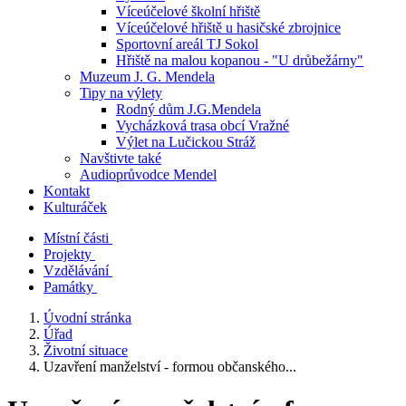
Víceúčelové školní hřiště
Víceúčelové hřiště u hasičské zbrojnice
Sportovní areál TJ Sokol
Hřiště na malou kopanou - "U drůbežárny"
Muzeum J. G. Mendela
Tipy na výlety
Rodný dům J.G.Mendela
Vycházková trasa obcí Vražné
Výlet na Lučickou Stráž
Navštivte také
Audioprůvodce Mendel
Kontakt
Kulturáček
Místní části
Projekty
Vzdělávání
Památky
Úvodní stránka
Úřad
Životní situace
Uzavření manželství - formou občanského...