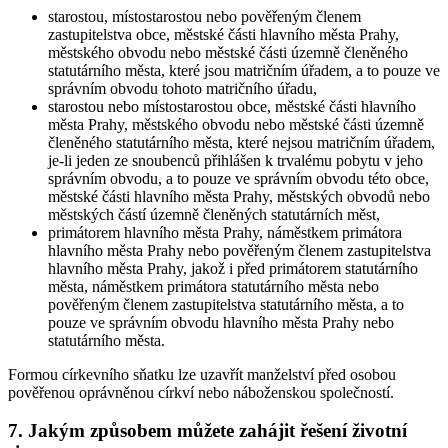
starostou, místostarostou nebo pověřeným členem
zastupitelstva obce, městské části hlavního města Prahy,
městského obvodu nebo městské části územně členěného
statutárního města, které jsou matričním úřadem, a to pouze ve
správním obvodu tohoto matričního úřadu,
starostou nebo místostarostou obce, městské části hlavního
města Prahy, městského obvodu nebo městské části územně
členěného statutárního města, které nejsou matričním úřadem,
je-li jeden ze snoubenců přihlášen k trvalému pobytu v jeho
správním obvodu, a to pouze ve správním obvodu této obce,
městské části hlavního města Prahy, městských obvodů nebo
městských částí územně členěných statutárních měst,
primátorem hlavního města Prahy, náměstkem primátora
hlavního města Prahy nebo pověřeným členem zastupitelstva
hlavního města Prahy, jakož i před primátorem statutárního
města, náměstkem primátora statutárního města nebo
pověřeným členem zastupitelstva statutárního města, a to
pouze ve správním obvodu hlavního města Prahy nebo
statutárního města.
Formou
církevního sňatku
lze uzavřít manželství před osobou
pověřenou oprávněnou církví nebo náboženskou společností.
7. Jakým způsobem můžete zahájit řešení životní