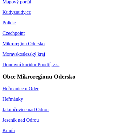
Mapový portál
Kudyznudy.cz
Policie
Czechpoint
Mikroregion Odersko
Moravskoslezský kraj
Dopravní koridor Poodří, z.s.
Obce Mikroregionu Odersko
Heřmanice u Oder
Heřmánky
Jakubčovice nad Odrou
Jeseník nad Odrou
Kunín