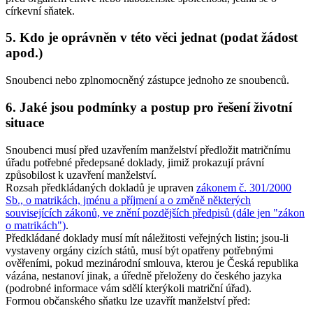
církevní sňatek
.
5. Kdo je oprávněn v této věci jednat (podat žádost
apod.)
Snoubenci nebo zplnomocněný zástupce jednoho ze snoubenců.
6. Jaké jsou podmínky a postup pro řešení životní
situace
Snoubenci musí před uzavřením manželství předložit matričnímu
úřadu potřebné předepsané doklady, jimiž prokazují právní
způsobilost k uzavření manželství.
Rozsah předkládaných dokladů je upraven
zákonem č. 301/2000
Sb., o matrikách, jménu a příjmení a o změně některých
souvisejících zákonů, ve znění pozdějších předpisů (dále jen "zákon
o matrikách")
.
Předkládané doklady musí mít náležitosti veřejných listin; jsou-li
vystaveny orgány cizích států, musí být opatřeny potřebnými
ověřeními, pokud mezinárodní smlouva, kterou je Česká republika
vázána, nestanoví jinak, a úředně přeloženy do českého jazyka
(podrobné informace vám sdělí kterýkoli matriční úřad).
Formou
občanského sňatku
lze uzavřít manželství před: