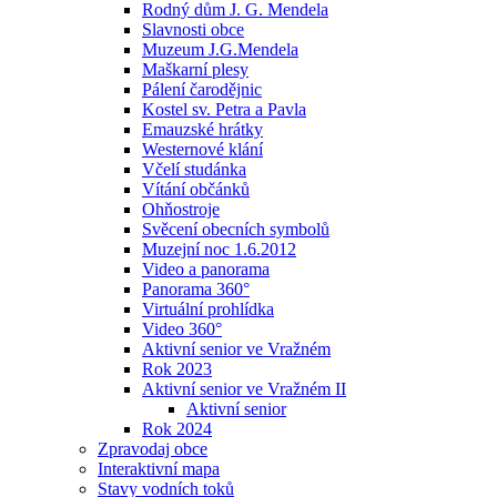
Rodný dům J. G. Mendela
Slavnosti obce
Muzeum J.G.Mendela
Maškarní plesy
Pálení čarodějnic
Kostel sv. Petra a Pavla
Emauzské hrátky
Westernové klání
Včelí studánka
Vítání občánků
Ohňostroje
Svěcení obecních symbolů
Muzejní noc 1.6.2012
Video a panorama
Panorama 360°
Virtuální prohlídka
Video 360°
Aktivní senior ve Vražném
Rok 2023
Aktivní senior ve Vražném II
Aktivní senior
Rok 2024
Zpravodaj obce
Interaktivní mapa
Stavy vodních toků