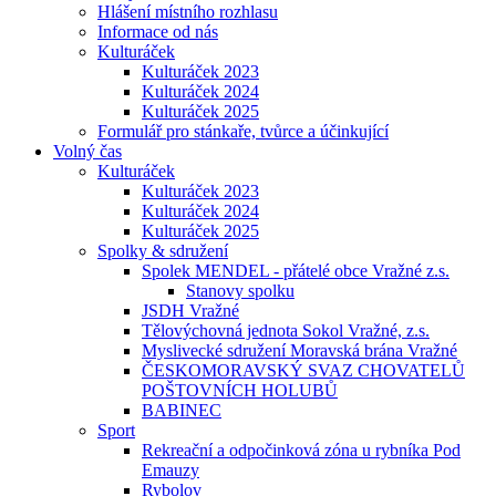
Hlášení místního rozhlasu
Informace od nás
Kulturáček
Kulturáček 2023
Kulturáček 2024
Kulturáček 2025
Formulář pro stánkaře, tvůrce a účinkující
Volný čas
Kulturáček
Kulturáček 2023
Kulturáček 2024
Kulturáček 2025
Spolky & sdružení
Spolek MENDEL - přátelé obce Vražné z.s.
Stanovy spolku
JSDH Vražné
Tělovýchovná jednota Sokol Vražné, z.s.
Myslivecké sdružení Moravská brána Vražné
ČESKOMORAVSKÝ SVAZ CHOVATELŮ
POŠTOVNÍCH HOLUBŮ
BABINEC
Sport
Rekreační a odpočinková zóna u rybníka Pod
Emauzy
Rybolov