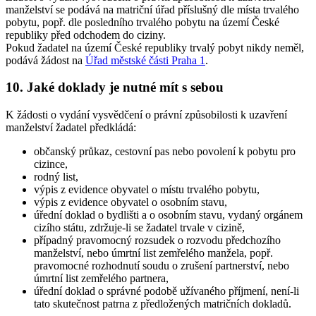
manželství se podává na matriční úřad příslušný dle místa trvalého
pobytu, popř. dle posledního trvalého pobytu na území České
republiky před odchodem do ciziny.
Pokud žadatel na území České republiky trvalý pobyt nikdy neměl,
podává žádost na
Úřad městské části Praha 1
.
10. Jaké doklady je nutné mít s sebou
K žádosti o vydání vysvědčení o právní způsobilosti k uzavření
manželství žadatel předkládá:
občanský průkaz, cestovní pas nebo povolení k pobytu pro
cizince,
rodný list,
výpis z evidence obyvatel o místu trvalého pobytu,
výpis z evidence obyvatel o osobním stavu,
úřední doklad o bydlišti a o osobním stavu, vydaný orgánem
cizího státu, zdržuje-li se žadatel trvale v cizině,
případný pravomocný rozsudek o rozvodu předchozího
manželství, nebo úmrtní list zemřelého manžela, popř.
pravomocné rozhodnutí soudu o zrušení partnerství, nebo
úmrtní list zemřelého partnera,
úřední doklad o správné podobě užívaného příjmení, není-li
tato skutečnost patrna z předložených matričních dokladů.