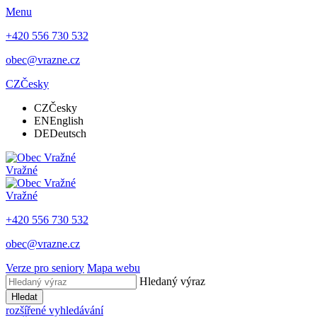
Menu
+420 556 730 532
obec@vrazne.cz
CZ
Česky
CZ
Česky
EN
English
DE
Deutsch
Vražné
Vražné
+420 556 730 532
obec@vrazne.cz
Verze pro seniory
Mapa webu
Hledaný výraz
Hledat
rozšířené vyhledávání