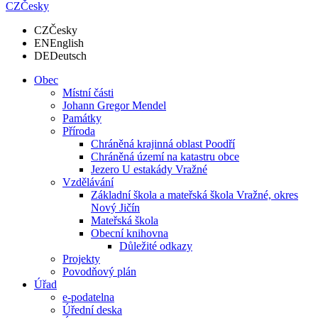
CZ
Česky
CZ
Česky
EN
English
DE
Deutsch
Obec
Místní části
Johann Gregor Mendel
Památky
Příroda
Chráněná krajinná oblast Poodří
Chráněná území na katastru obce
Jezero U estakády Vražné
Vzdělávání
Základní škola a mateřská škola Vražné, okres
Nový Jičín
Mateřská škola
Obecní knihovna
Důležité odkazy
Projekty
Povodňový plán
Úřad
e-podatelna
Úřední deska