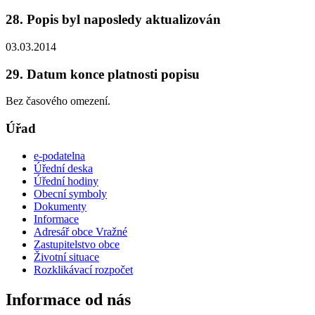
28. Popis byl naposledy aktualizován
03.03.2014
29. Datum konce platnosti popisu
Bez časového omezení.
Úřad
e-podatelna
Úřední deska
Úřední hodiny
Obecní symboly
Dokumenty
Informace
Adresář obce Vražné
Zastupitelstvo obce
Životní situace
Rozklikávací rozpočet
Informace od nás