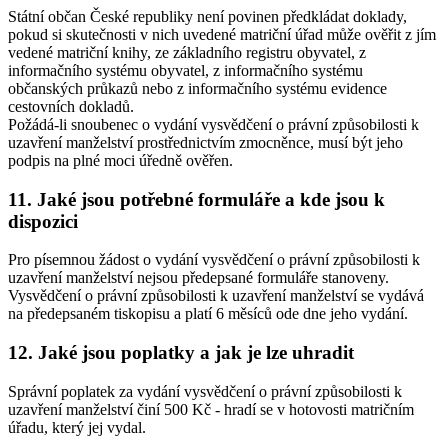
Státní občan České republiky není povinen předkládat doklady,
pokud si skutečnosti v nich uvedené matriční úřad může ověřit z jím
vedené matriční knihy, ze základního registru obyvatel, z
informačního systému obyvatel, z informačního systému
občanských průkazů nebo z informačního systému evidence
cestovních dokladů.
Požádá-li snoubenec o vydání vysvědčení o právní způsobilosti k
uzavření manželství prostřednictvím zmocněnce, musí být jeho
podpis na plné moci úředně ověřen.
11. Jaké jsou potřebné formuláře a kde jsou k
dispozici
Pro písemnou žádost o vydání vysvědčení o právní způsobilosti k
uzavření manželství nejsou předepsané formuláře stanoveny.
Vysvědčení o právní způsobilosti k uzavření manželství se vydává
na předepsaném tiskopisu a platí 6 měsíců ode dne jeho vydání.
12. Jaké jsou poplatky a jak je lze uhradit
Správní poplatek za vydání vysvědčení o právní způsobilosti k
uzavření manželství činí 500 Kč - hradí se v hotovosti matričním
úřadu, který jej vydal.