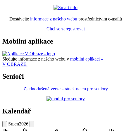
Dostávejte
informace z našeho webu
prostřednictvím e-mailů
Chci se zaregistrovat
Mobilní aplikace
Sledujte informace z našeho webu v
mobilní aplikaci –
V OBRAZE.
Senioři
Zjednodušená verze stránek nejen pro seniory
Kalendář
Srpen
2026
Po
Út
St
Čt
Pá