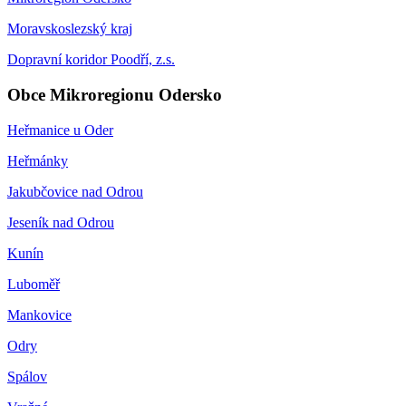
Moravskoslezský kraj
Dopravní koridor Poodří, z.s.
Obce Mikroregionu Odersko
Heřmanice u Oder
Heřmánky
Jakubčovice nad Odrou
Jeseník nad Odrou
Kunín
Luboměř
Mankovice
Odry
Spálov