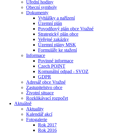
Úřední hodiny
Obecní symboly
Dokumenty
Vyhlášky a nařízení
Územní plán
Povodňový plán obce Vražné
Strategický plán obce
Veřejné zakázky
Územní plány MSK
Formuláře ke stažení
Informace
Povinné informace
Czech POINT
Komunální odpad - SVOZ
GDPR
Adresář obce Vražné
Zastupitelstvo obce
Životní situace
Rozklikávací rozpočet
Aktuálně
Aktuality
Kalendář akcí
Fotogalerie
Rok 2017
Rok 2016