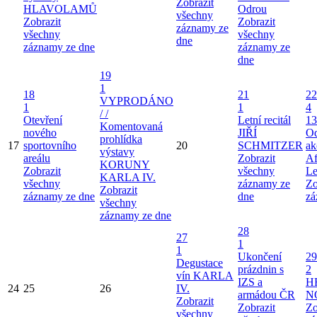
Zobrazit
HLAVOLAMŮ
Odrou
všechny
Zobrazit
Zobrazit
záznamy ze
všechny
všechny
dne
záznamy ze dne
záznamy ze
dne
19
1
18
21
22
VYPRODÁNO
1
1
4
/ /
Otevření
Letní recitál
13
Komentovaná
nového
JIŘÍ
Od
prohlídka
17
sportovního
20
SCHMITZER
ak
výstavy
areálu
Zobrazit
Af
KORUNY
Zobrazit
všechny
Le
KARLA IV.
všechny
záznamy ze
Zo
Zobrazit
záznamy ze dne
dne
zá
všechny
záznamy ze dne
28
27
1
1
Ukončení
29
Degustace
prázdnin s
2
vín KARLA
IZS a
H
24
25
26
IV.
armádou ČR
N
Zobrazit
Zobrazit
Zo
všechny