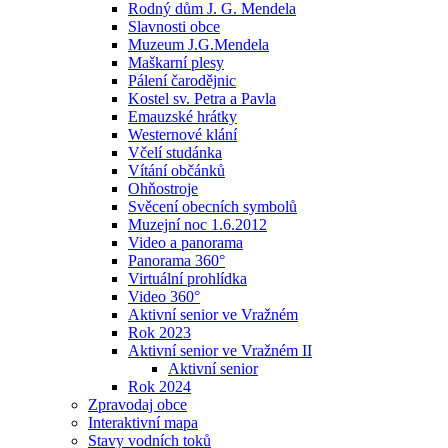
Rodný dům J. G. Mendela
Slavnosti obce
Muzeum J.G.Mendela
Maškarní plesy
Pálení čarodějnic
Kostel sv. Petra a Pavla
Emauzské hrátky
Westernové klání
Včelí studánka
Vítání občánků
Ohňostroje
Svěcení obecních symbolů
Muzejní noc 1.6.2012
Video a panorama
Panorama 360°
Virtuální prohlídka
Video 360°
Aktivní senior ve Vražném
Rok 2023
Aktivní senior ve Vražném II
Aktivní senior
Rok 2024
Zpravodaj obce
Interaktivní mapa
Stavy vodních toků