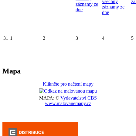
všechny
zá
záznamy ze
záznamy ze
dne
dne
31
1
2
3
4
5
Mapa
Klikněte pro načtení mapy
MAPA: ©
Vydavatelství CBS
www.malovanemapy.cz