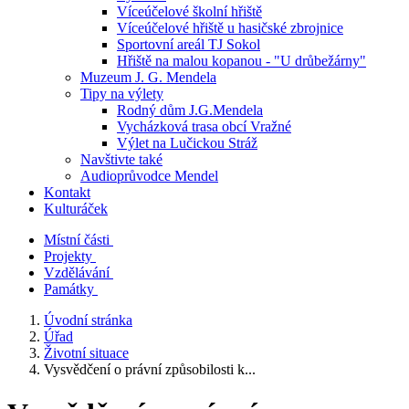
Víceúčelové školní hřiště
Víceúčelové hřiště u hasičské zbrojnice
Sportovní areál TJ Sokol
Hřiště na malou kopanou - "U drůbežárny"
Muzeum J. G. Mendela
Tipy na výlety
Rodný dům J.G.Mendela
Vycházková trasa obcí Vražné
Výlet na Lučickou Stráž
Navštivte také
Audioprůvodce Mendel
Kontakt
Kulturáček
Místní části
Projekty
Vzdělávání
Památky
Úvodní stránka
Úřad
Životní situace
Vysvědčení o právní způsobilosti k...