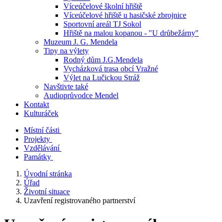
Víceúčelové školní hřiště
Víceúčelové hřiště u hasičské zbrojnice
Sportovní areál TJ Sokol
Hřiště na malou kopanou - "U drůbežárny"
Muzeum J. G. Mendela
Tipy na výlety
Rodný dům J.G.Mendela
Vycházková trasa obcí Vražné
Výlet na Lučickou Stráž
Navštivte také
Audioprůvodce Mendel
Kontakt
Kulturáček
Místní části
Projekty
Vzdělávání
Památky
Úvodní stránka
Úřad
Životní situace
Uzavření registrovaného partnerství