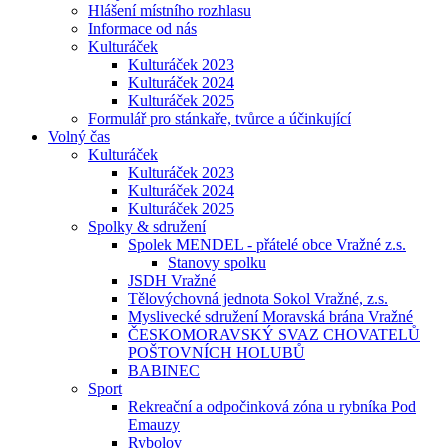
Hlášení místního rozhlasu
Informace od nás
Kulturáček
Kulturáček 2023
Kulturáček 2024
Kulturáček 2025
Formulář pro stánkaře, tvůrce a účinkující
Volný čas
Kulturáček
Kulturáček 2023
Kulturáček 2024
Kulturáček 2025
Spolky & sdružení
Spolek MENDEL - přátelé obce Vražné z.s.
Stanovy spolku
JSDH Vražné
Tělovýchovná jednota Sokol Vražné, z.s.
Myslivecké sdružení Moravská brána Vražné
ČESKOMORAVSKÝ SVAZ CHOVATELŮ
POŠTOVNÍCH HOLUBŮ
BABINEC
Sport
Rekreační a odpočinková zóna u rybníka Pod
Emauzy
Rybolov