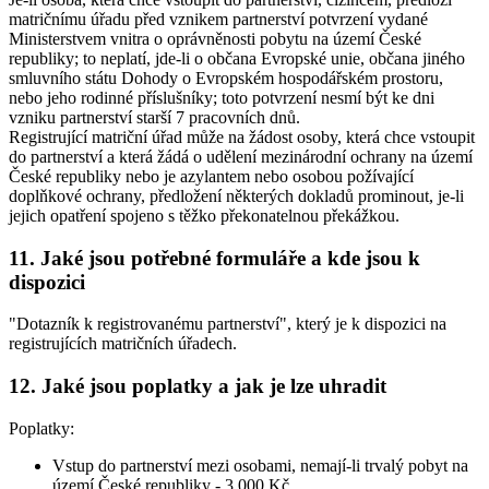
matričnímu úřadu před vznikem partnerství potvrzení vydané
Ministerstvem vnitra o oprávněnosti pobytu na území České
republiky; to neplatí, jde-li o občana Evropské unie, občana jiného
smluvního státu Dohody o Evropském hospodářském prostoru,
nebo jeho rodinné příslušníky; toto potvrzení nesmí být ke dni
vzniku partnerství starší 7 pracovních dnů.
Registrující matriční úřad může na žádost osoby, která chce vstoupit
do partnerství a která žádá o udělení mezinárodní ochrany na území
České republiky nebo je azylantem nebo osobou požívající
doplňkové ochrany, předložení některých dokladů prominout, je-li
jejich opatření spojeno s těžko překonatelnou překážkou.
11. Jaké jsou potřebné formuláře a kde jsou k
dispozici
"Dotazník k registrovanému partnerství", který je k dispozici na
registrujících matričních úřadech.
12. Jaké jsou poplatky a jak je lze uhradit
Poplatky:
Vstup do partnerství mezi osobami, nemají-li trvalý pobyt na
území České republiky - 3 000 Kč