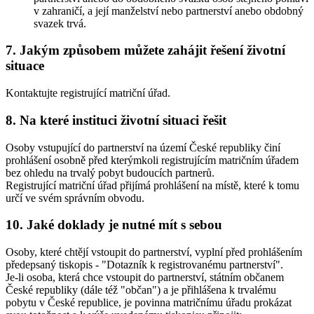
v zahraničí, a její manželství nebo partnerství anebo obdobný
svazek trvá.
7. Jakým způsobem můžete zahájit řešení životní
situace
Kontaktujte registrující matriční úřad.
8. Na které instituci životní situaci řešit
Osoby vstupující do partnerství na území České republiky činí
prohlášení osobně před kterýmkoli registrujícím matričním úřadem
bez ohledu na trvalý pobyt budoucích partnerů.
Registrující matriční úřad přijímá prohlášení na místě, které k tomu
určí ve svém správním obvodu.
10. Jaké doklady je nutné mít s sebou
Osoby, které chtějí vstoupit do partnerství, vyplní před prohlášením
předepsaný tiskopis - "Dotazník k registrovanému partnerství".
Je-li osoba, která chce vstoupit do partnerství, státním občanem
České republiky (dále též "občan") a je přihlášena k trvalému
pobytu v České republice, je povinna matričnímu úřadu prokázat