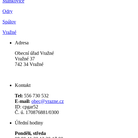
Mankovice
Odry
Spálov
Vražné
Adresa
Obecní úřad Vražné
Vražné 37
742 34 Vražné
Kontakt
Tel:
556 730 532
E-mail:
obec@vrazne.cz
ID: cpgar52
Č. ú. 170876881/0300
Úřední hodiny
Pondělí, středa