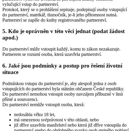
vylučující vstup do partnerství.
Protokol, který se o prohlášení sepisuje, podepisují osoby vstupující
do partnerství, matrikář, tlumočník, je-li jeho přítomnost nutná.
Partnerství se zapíše do knihy registrovaného partnerství.
5. Kdo je oprávněn v této věci jednat (podat žádost
apod.)
Do partnerství může vstoupit každý, komu to zákon nezakazuje.
Partnerem se rozumí osoba, která uzavřela partnerství.
6. Jaké jsou podmínky a postup pro řešení životní
situace
Podmínkou vstupu do partnerství je, aby alespoň jedna z osob
vstupujících do partnerství byla státním občanem České republiky.
Do partnerství nemohou vstoupit osoby navzájem příbuzné v linii
přímé a sourozenci.
Do partnerství nemůže vstoupit osoba, která:
nedosáhla věku 18 let,
má omezenou svéprávnost v této oblasti, nebo
již dříve uzavřela manželství nebo která již dříve vstoupila do
partnerství anebo do obdobného svazku osob stejného pohlaví