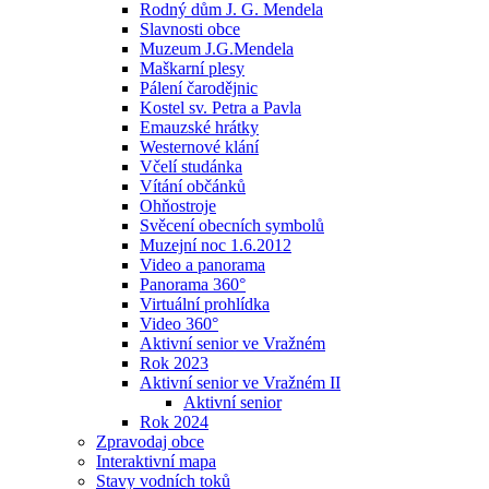
Rodný dům J. G. Mendela
Slavnosti obce
Muzeum J.G.Mendela
Maškarní plesy
Pálení čarodějnic
Kostel sv. Petra a Pavla
Emauzské hrátky
Westernové klání
Včelí studánka
Vítání občánků
Ohňostroje
Svěcení obecních symbolů
Muzejní noc 1.6.2012
Video a panorama
Panorama 360°
Virtuální prohlídka
Video 360°
Aktivní senior ve Vražném
Rok 2023
Aktivní senior ve Vražném II
Aktivní senior
Rok 2024
Zpravodaj obce
Interaktivní mapa
Stavy vodních toků