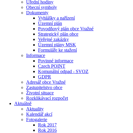
Úřední hodiny
Obecní symboly
Dokumenty
Vyhlášky a nařízení
Územní plán
Povodňový plán obce Vražné
Strategický plán obce
Veřejné zakázky
Územní plány MSK
Formuláře ke stažení
Informace
Povinné informace
Czech POINT
Komunální odpad - SVOZ
GDPR
Adresář obce Vražné
Zastupitelstvo obce
Životní situace
Rozklikávací rozpočet
Aktuálně
Aktuality
Kalendář akcí
Fotogalerie
Rok 2017
Rok 2016