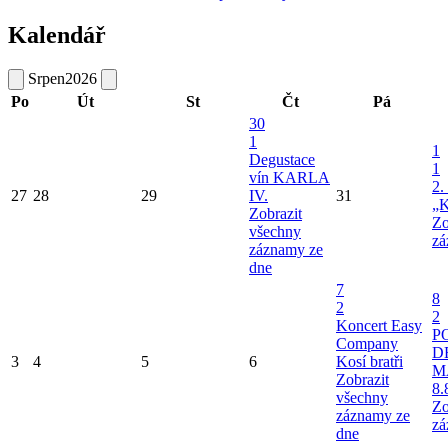
Kalendář
Srpen
2026
Po
Út
St
Čt
Pá
30
1
1
Degustace
1
vín KARLA
2.
27
28
29
IV.
31
„K
Zobrazit
Zo
všechny
zá
záznamy ze
dne
7
8
2
2
Koncert Easy
P
Company
D
3
4
5
6
Kosí bratři
M
Zobrazit
8.
všechny
Zo
záznamy ze
zá
dne