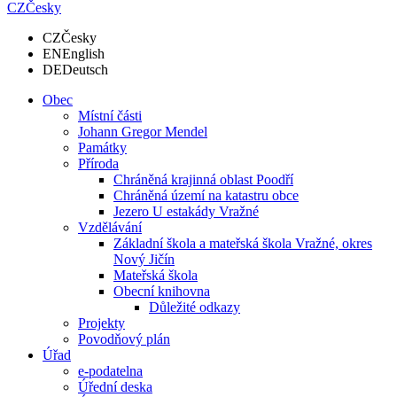
CZ
Česky
CZ
Česky
EN
English
DE
Deutsch
Obec
Místní části
Johann Gregor Mendel
Památky
Příroda
Chráněná krajinná oblast Poodří
Chráněná území na katastru obce
Jezero U estakády Vražné
Vzdělávání
Základní škola a mateřská škola Vražné, okres
Nový Jičín
Mateřská škola
Obecní knihovna
Důležité odkazy
Projekty
Povodňový plán
Úřad
e-podatelna
Úřední deska