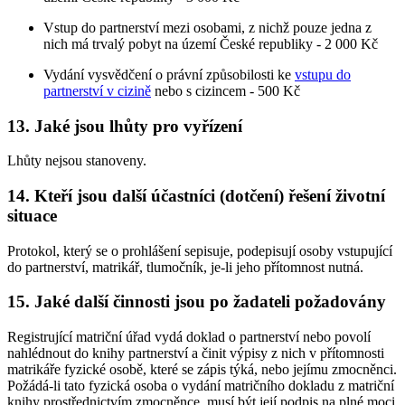
Vstup do partnerství mezi osobami, z nichž pouze jedna z
nich má trvalý pobyt na území České republiky - 2 000 Kč
Vydání vysvědčení o právní způsobilosti ke
vstupu do
partnerství v cizině
nebo s cizincem - 500 Kč
13. Jaké jsou lhůty pro vyřízení
Lhůty nejsou stanoveny.
14. Kteří jsou další účastníci (dotčení) řešení životní
situace
Protokol, který se o prohlášení sepisuje, podepisují osoby vstupující
do partnerství, matrikář, tlumočník, je-li jeho přítomnost nutná.
15. Jaké další činnosti jsou po žadateli požadovány
Registrující matriční úřad vydá doklad o partnerství nebo povolí
nahlédnout do knihy partnerství a činit výpisy z nich v přítomnosti
matrikáře fyzické osobě, které se zápis týká, nebo jejímu zmocněnci.
Požádá-li tato fyzická osoba o vydání matričního dokladu z matriční
knihy prostřednictvím zmocněnce, musí být její podpis na plné moci