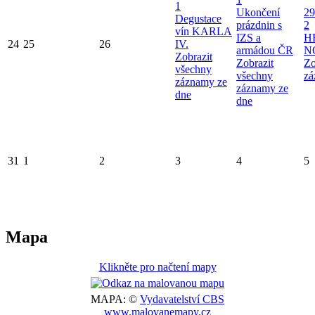
1
Ukončení
29
Degustace
prázdnin s
2
vín KARLA
IZS a
H
24
25
26
IV.
armádou ČR
N
Zobrazit
Zobrazit
Zo
všechny
všechny
zá
záznamy ze
záznamy ze
dne
dne
31
1
2
3
4
5
Mapa
Klikněte pro načtení mapy
MAPA: ©
Vydavatelství CBS
www.malovanemapy.cz