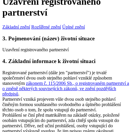
Uzavření registrovaného
partnerství
Základní znění
Rozšířené znění
Úplné znění
3. Pojmenování (název) životní situace
Uzavření registrovaného partnerství
4. Základní informace k životní situaci
Registrované partnerství (dále jen "partnerství") je trvalé
společenství dvou osob stejného pohlaví vzniklé způsobem
stanoveným
zákonem č. 115/2006 Sb., o registrovaném partnerství a
o změně některých souvisejících zákonů, ve znění pozdějších
předpisů
.
Partnerství vzniká projevem vůle dvou osob stejného pohlaví
činěným formou souhlasného svobodného a úplného prohlášení
těchto osob o tom, že spolu vstupují do partnerství.
Prohlášení se činí před matrikářem na základě otázky, položené
osobám vstupujícím do partnerství, zda chtějí spolu vstoupit do
partnerství. Dříve, než učiní prohlášení, osoby vstupující do
partnerství výslovně uvedou, že jim nejsou známy okolnosti