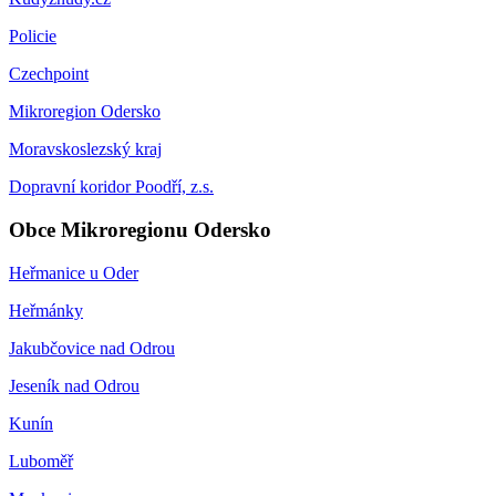
Policie
Czechpoint
Mikroregion Odersko
Moravskoslezský kraj
Dopravní koridor Poodří, z.s.
Obce Mikroregionu Odersko
Heřmanice u Oder
Heřmánky
Jakubčovice nad Odrou
Jeseník nad Odrou
Kunín
Luboměř