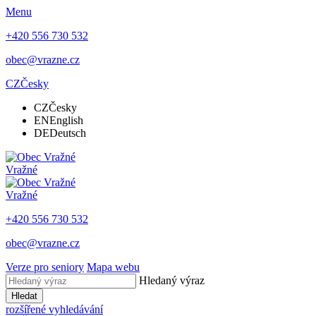
Menu
+420 556 730 532
obec@vrazne.cz
CZ
Česky
CZ
Česky
EN
English
DE
Deutsch
Vražné
Vražné
+420 556 730 532
obec@vrazne.cz
Verze pro seniory
Mapa webu
Hledaný výraz
Hledat
rozšířené vyhledávání