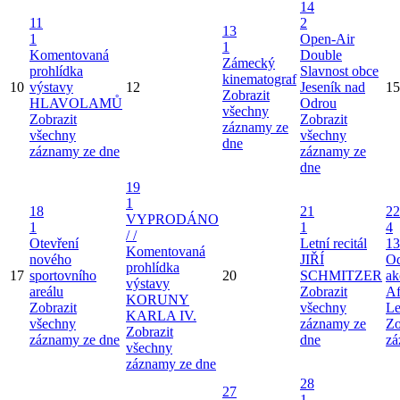
14
11
2
13
1
Open-Air
1
Komentovaná
Double
Zámecký
prohlídka
Slavnost obce
kinematograf
10
výstavy
12
Jeseník nad
15
Zobrazit
HLAVOLAMŮ
Odrou
všechny
Zobrazit
Zobrazit
záznamy ze
všechny
všechny
dne
záznamy ze dne
záznamy ze
dne
19
1
18
21
22
VYPRODÁNO
1
1
4
/ /
Otevření
Letní recitál
13
Komentovaná
nového
JIŘÍ
Od
prohlídka
17
sportovního
20
SCHMITZER
ak
výstavy
areálu
Zobrazit
Af
KORUNY
Zobrazit
všechny
Le
KARLA IV.
všechny
záznamy ze
Zo
Zobrazit
záznamy ze dne
dne
zá
všechny
záznamy ze dne
28
27
1