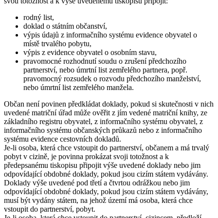
svou totožnost a k výše uvedenému tiskopisu připojit:
rodný list,
doklad o státním občanství,
výpis údajů z informačního systému evidence obyvatel o
místě trvalého pobytu,
výpis z evidence obyvatel o osobním stavu,
pravomocné rozhodnutí soudu o zrušení předchozího
partnerství, nebo úmrtní list zemřelého partnera, popř.
pravomocný rozsudek o rozvodu předchozího manželství,
nebo úmrtní list zemřelého manžela.
Občan není povinen předkládat doklady, pokud si skutečnosti v nich
uvedené matriční úřad může ověřit z jím vedené matriční knihy, ze
základního registru obyvatel, z informačního systému obyvatel, z
informačního systému občanských průkazů nebo z informačního
systému evidence cestovních dokladů.
Je-li osoba, která chce vstoupit do partnerství, občanem a má trvalý
pobyt v cizině, je povinna prokázat svoji totožnost a k
předepsanému tiskopisu připojit výše uvedené doklady nebo jim
odpovídající obdobné doklady, pokud jsou cizím státem vydávány.
Doklady výše uvedené pod třetí a čtvrtou odrážkou nebo jim
odpovídající obdobné doklady, pokud jsou cizím státem vydávány,
musí být vydány státem, na jehož území má osoba, která chce
vstoupit do partnerství, pobyt.
Je-li osoba, která chce vstoupit do partnerství, cizincem, předloží