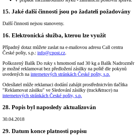
15. Jaké další činnosti jsou po žadateli požadovány
Další činnosti nejsou stanoveny.
16. Elektronická služba, kterou lze využít
Případný dotaz můžete zaslat na e-mailovou adresu Call centra
České pošty, s.p.:
info@cpost.cz
.
Poškozený Balík Do ruky s hmotností nad 30 kg a Balík Nadrozměr
je možné reklamovat bez předložení zásilky na poště dle pokynů
uvedených na
internetových stránkách České pošty, s.p.
Odesílatel může reklamaci dodání zahájit prostřednictvím tlačítka
"Reklamovat zásilku" ve Sledování zásilky (track&trace) na
internetových stránkách České pošty, s.p.
28. Popis byl naposledy aktualizován
30.04.2018
29. Datum konce platnosti popisu