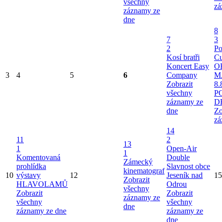
všechny
zá
záznamy ze
dne
8
7
3
2
Po
Kosí bratři
Cu
Koncert Easy
O
3
4
5
6
Company
M
Zobrazit
8.
všechny
P
záznamy ze
D
dne
Zo
zá
14
11
2
13
1
Open-Air
1
Komentovaná
Double
Zámecký
prohlídka
Slavnost obce
kinematograf
10
výstavy
12
Jeseník nad
15
Zobrazit
HLAVOLAMŮ
Odrou
všechny
Zobrazit
Zobrazit
záznamy ze
všechny
všechny
dne
záznamy ze dne
záznamy ze
dne