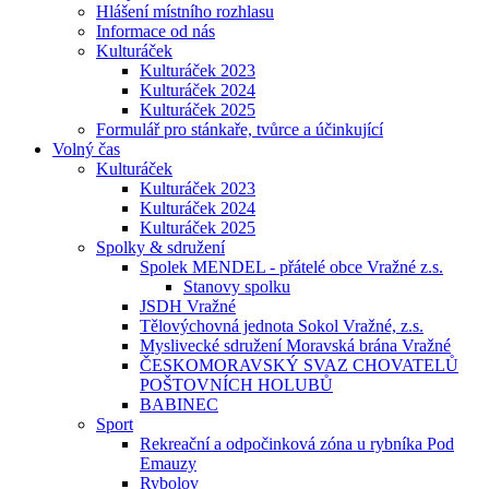
Hlášení místního rozhlasu
Informace od nás
Kulturáček
Kulturáček 2023
Kulturáček 2024
Kulturáček 2025
Formulář pro stánkaře, tvůrce a účinkující
Volný čas
Kulturáček
Kulturáček 2023
Kulturáček 2024
Kulturáček 2025
Spolky & sdružení
Spolek MENDEL - přátelé obce Vražné z.s.
Stanovy spolku
JSDH Vražné
Tělovýchovná jednota Sokol Vražné, z.s.
Myslivecké sdružení Moravská brána Vražné
ČESKOMORAVSKÝ SVAZ CHOVATELŮ
POŠTOVNÍCH HOLUBŮ
BABINEC
Sport
Rekreační a odpočinková zóna u rybníka Pod
Emauzy
Rybolov