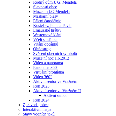
Rodný dům J. G. Mendela
Slavnosti obce
Muzeum J.G.Mendela
Maškarní plesy
Pálení čarodějnic
Kostel sv. Petra a Pavla
Emauzské hrátky
Westernové klání
Včelí studánka
Vítání občánků
Ohňostroje
Svěcení obecních symbolů
Muzejní noc 1.6.2012
Video a panorama
Panorama 360°
Virtuální prohlídka
Video 360°
Aktivní senior ve Vražném
Rok 2023
Aktivní senior ve Vražném II
Aktivní senior
Rok 2024
Zpravodaj obce
Interaktivní mapa
Stavy vodních toků