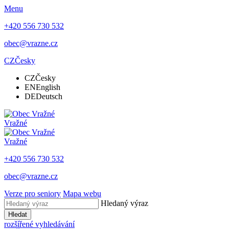
Menu
+420 556 730 532
obec@vrazne.cz
CZ
Česky
CZ
Česky
EN
English
DE
Deutsch
Vražné
Vražné
+420 556 730 532
obec@vrazne.cz
Verze pro seniory
Mapa webu
Hledaný výraz
Hledat
rozšířené vyhledávání