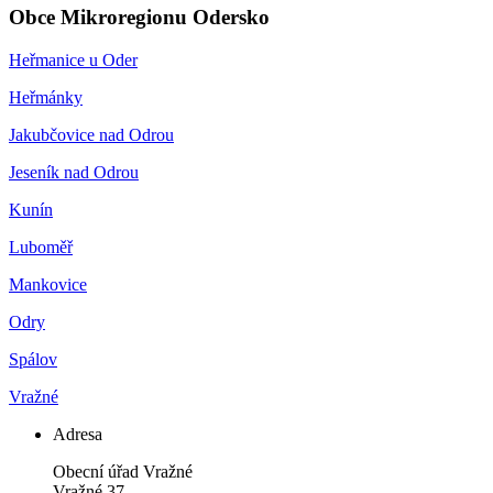
Obce Mikroregionu Odersko
Heřmanice u Oder
Heřmánky
Jakubčovice nad Odrou
Jeseník nad Odrou
Kunín
Luboměř
Mankovice
Odry
Spálov
Vražné
Adresa
Obecní úřad Vražné
Vražné 37