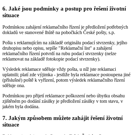
6. Jaké jsou podmínky a postup pro řešení životní
situace
Podmínkou zahájení reklamačního řízení je předložení potřebných
dokladů ve stanovené lhůtě na pobočkách České pošty, s.p.
Pošta s reklamujícím na základě originálu podací stvrzenky, jejího
druhopisu nebo opisu, sepíše "Reklamační list" a zahájení
reklamačního řízení potvrdí na rubu podací stvrzenky (nelze
reklamovat na základě fotokopie podací stvrzenky).
Výsledek reklamace sděluje vždy pošta, u níž jste reklamaci
uplatnili; platí zde výjimka - jestliže byla reklamace postoupena jiné
(příslušné) poště k vyřízení, potom výsledek reklamačního řízení
sděluje ona.
Podmínkou pro přijetí reklamace poškození nebo úbytku obsahu
zjištěném po dodání zásilky je předložení zásilky v tom stavu, v
jakém byla dodána.
7. Jakým způsobem můžete zahájit řešení životní
situace