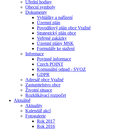
Úřední hodiny
Obecní symboly
Dokumenty
Vyhlášky a nařízení
Územní plán
Povodňový plán obce Vražné
Strategický plán obce
Veřejné zakázky
Územní plány MSK
Formuláře ke stažení
Informace
Povinné informace
Czech POINT
Komunální odpad - SVOZ
GDPR
Adresář obce Vražné
Zastupitelstvo obce
Životní situace
Rozklikávací rozpočet
Aktuálně
Aktuality
Kalendář akcí
Fotogalerie
Rok 2017
Rok 2016