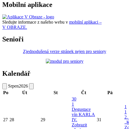
Mobilní aplikace
Sledujte informace z našeho webu v
mobilní aplikaci –
V OBRAZE.
Senioři
Zjednodušená verze stránek nejen pro seniory
Kalendář
Srpen
2026
Po
Út
St
Čt
Pá
30
1
1
Degustace
1
vín KARLA
2.
27
28
29
IV.
31
„K
Zobrazit
Zo