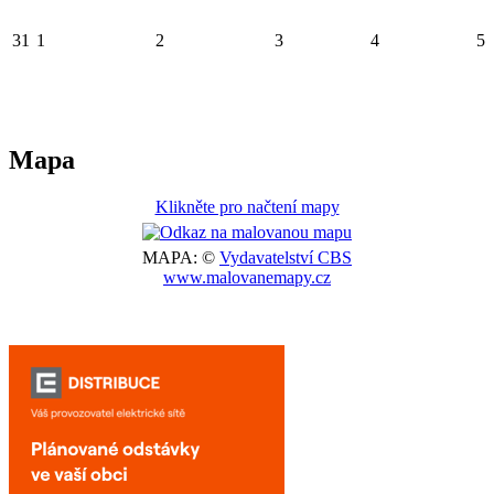
31
1
2
3
4
5
Mapa
Klikněte pro načtení mapy
MAPA: ©
Vydavatelství CBS
www.malovanemapy.cz