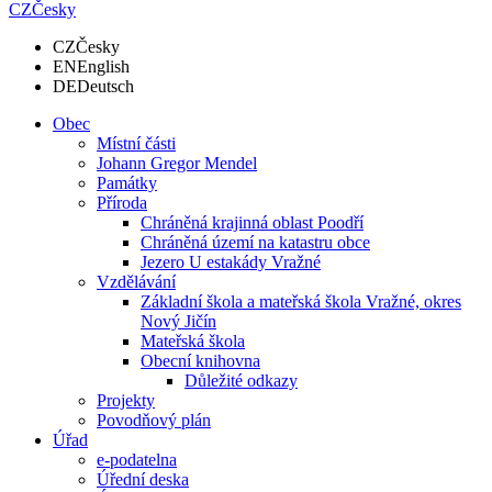
CZ
Česky
CZ
Česky
EN
English
DE
Deutsch
Obec
Místní části
Johann Gregor Mendel
Památky
Příroda
Chráněná krajinná oblast Poodří
Chráněná území na katastru obce
Jezero U estakády Vražné
Vzdělávání
Základní škola a mateřská škola Vražné, okres
Nový Jičín
Mateřská škola
Obecní knihovna
Důležité odkazy
Projekty
Povodňový plán
Úřad
e-podatelna
Úřední deska