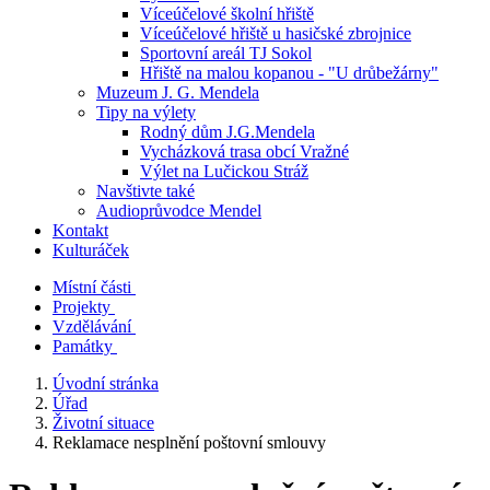
Víceúčelové školní hřiště
Víceúčelové hřiště u hasičské zbrojnice
Sportovní areál TJ Sokol
Hřiště na malou kopanou - "U drůbežárny"
Muzeum J. G. Mendela
Tipy na výlety
Rodný dům J.G.Mendela
Vycházková trasa obcí Vražné
Výlet na Lučickou Stráž
Navštivte také
Audioprůvodce Mendel
Kontakt
Kulturáček
Místní části
Projekty
Vzdělávání
Památky
Úvodní stránka
Úřad
Životní situace
Reklamace nesplnění poštovní smlouvy