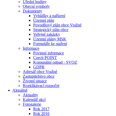
Úřední hodiny
Obecní symboly
Dokumenty
Vyhlášky a nařízení
Územní plán
Povodňový plán obce Vražné
Strategický plán obce
Veřejné zakázky
Územní plány MSK
Formuláře ke stažení
Informace
Povinné informace
Czech POINT
Komunální odpad - SVOZ
GDPR
Adresář obce Vražné
Zastupitelstvo obce
Životní situace
Rozklikávací rozpočet
Aktuálně
Aktuality
Kalendář akcí
Fotogalerie
Rok 2017
Rok 2016