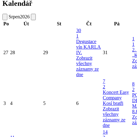
Kalendář
Srpen
2026
Po
Út
St
Čt
Pá
30
1
1
Degustace
1
vín KARLA
2.
27
28
29
IV.
31
„K
Zobrazit
Zo
všechny
zá
záznamy ze
dne
7
8
2
2
Koncert Easy
P
Company
D
3
4
5
6
Kosí bratři
M
Zobrazit
8.
všechny
Zo
záznamy ze
zá
dne
14