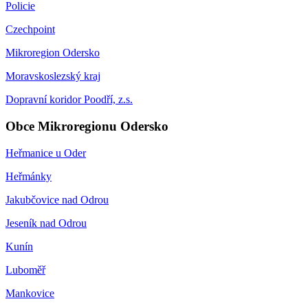
Policie
Czechpoint
Mikroregion Odersko
Moravskoslezský kraj
Dopravní koridor Poodří, z.s.
Obce Mikroregionu Odersko
Heřmanice u Oder
Heřmánky
Jakubčovice nad Odrou
Jeseník nad Odrou
Kunín
Luboměř
Mankovice