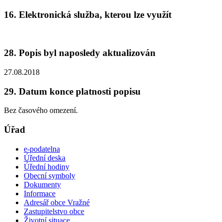
16. Elektronická služba, kterou lze využít
28. Popis byl naposledy aktualizován
27.08.2018
29. Datum konce platnosti popisu
Bez časového omezení.
Úřad
e-podatelna
Úřední deska
Úřední hodiny
Obecní symboly
Dokumenty
Informace
Adresář obce Vražné
Zastupitelstvo obce
Životní situace