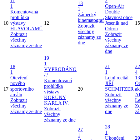
11
2
13
1
Open-Air
1
Komentovaná
Double
Zámecký
prohlídka
Slavnost obce
kinematograf
10
výstavy
12
Jeseník nad
15
Zobrazit
HLAVOLAMŮ
Odrou
všechny
Zobrazit
Zobrazit
záznamy ze
všechny
všechny
dne
záznamy ze dne
záznamy ze
dne
19
1
18
21
22
VYPRODÁNO
1
1
4
/ /
Otevření
Letní recitál
13
Komentovaná
nového
JIŘÍ
Od
prohlídka
17
sportovního
20
SCHMITZER
ak
výstavy
areálu
Zobrazit
Af
KORUNY
Zobrazit
všechny
Le
KARLA IV.
všechny
záznamy ze
Zo
Zobrazit
záznamy ze dne
dne
zá
všechny
záznamy ze dne
28
27
1
1
Ukončení
29