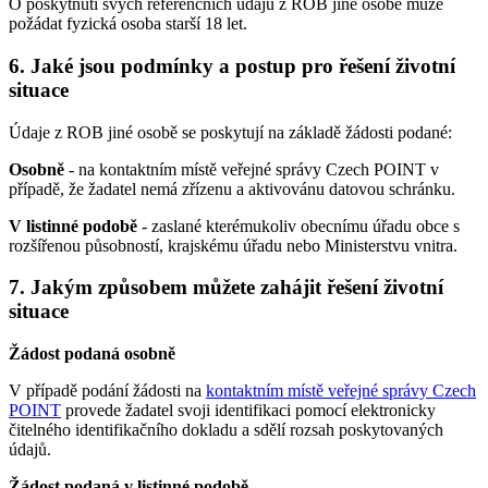
O poskytnutí svých referenčních údajů z ROB jiné osobě může
požádat fyzická osoba starší 18 let.
6. Jaké jsou podmínky a postup pro řešení životní
situace
Údaje z ROB jiné osobě se poskytují na základě žádosti podané:
Osobně
- na kontaktním místě veřejné správy Czech POINT v
případě, že žadatel nemá zřízenu a aktivovánu datovou schránku.
V listinné podobě
- zaslané kterémukoliv obecnímu úřadu obce s
rozšířenou působností, krajskému úřadu nebo Ministerstvu vnitra.
7. Jakým způsobem můžete zahájit řešení životní
situace
Žádost podaná osobně
V případě podání žádosti na
kontaktním místě veřejné správy Czech
POINT
provede žadatel svoji identifikaci pomocí elektronicky
čitelného identifikačního dokladu a sdělí rozsah poskytovaných
údajů.
Žádost podaná v listinné podobě