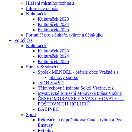
Hlášení místního rozhlasu
Informace od nás
Kulturáček
Kulturáček 2023
Kulturáček 2024
Kulturáček 2025
Formulář pro stánkaře, tvůrce a účinkující
Volný čas
Kulturáček
Kulturáček 2023
Kulturáček 2024
Kulturáček 2025
Spolky & sdružení
Spolek MENDEL - přátelé obce Vražné z.s.
Stanovy spolku
JSDH Vražné
Tělovýchovná jednota Sokol Vražné, z.s.
Myslivecké sdružení Moravská brána Vražné
ČESKOMORAVSKÝ SVAZ CHOVATELŮ
POŠTOVNÍCH HOLUBŮ
BABINEC
Sport
Rekreační a odpočinková zóna u rybníka Pod
Emauzy
Rybolov