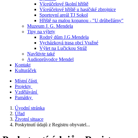
Víceúčelové školní hřiště
Víceúčelové hřiště u hasičské zbrojnice
Sportovní areál TJ Sokol
Hřiště na malou kopanou - "U drůbežárny"
Muzeum J. G. Mendela
Tipy na výlety
Rodný dům J.G.Mendela
Vycházková trasa obcí Vražné
Výlet na Lučickou Stráž
Navštivte také
Audioprůvodce Mendel
Kontakt
Kulturáček
Místní části
Projekty
Vzdělávání
Památky
Úvodní stránka
Úřad
Životní situace
Poskytnutí údajů z Registru obyvatel...