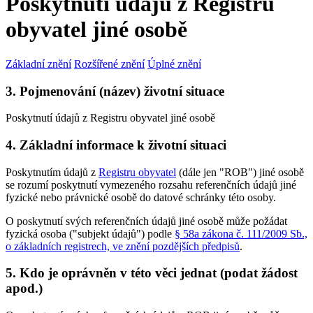
Poskytnutí údajů z Registru
obyvatel jiné osobě
Základní znění
Rozšířené znění
Úplné znění
3. Pojmenování (název) životní situace
Poskytnutí údajů z Registru obyvatel jiné osobě
4. Základní informace k životní situaci
Poskytnutím údajů z
Registru obyvatel
(dále jen "ROB") jiné osobě
se rozumí poskytnutí vymezeného rozsahu referenčních údajů jiné
fyzické nebo právnické osobě do datové schránky této osoby.
O poskytnutí svých referenčních údajů jiné osobě může požádat
fyzická osoba ("subjekt údajů") podle
§ 58a zákona č. 111/2009 Sb.,
o základních registrech, ve znění pozdějších předpisů
.
5. Kdo je oprávněn v této věci jednat (podat žádost
apod.)