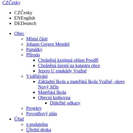
CZ
Česky
CZ
Česky
EN
English
DE
Deutsch
Obec
Místní části
Johann Gregor Mendel
Památky
Příroda
Chráněná krajinná oblast Poodří
Chráněná území na katastru obce
Jezero U estakády Vražné
Vzdělávání
Základní škola a mateřská škola Vražné, okres
Nový Jičín
Mateřská škola
Obecní knihovna
Důležité odkazy
Projekty
Povodňový plán
Úřad
e-podatelna
Úřední deska