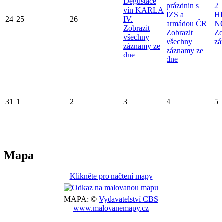
Degustace
prázdnin s
2
vín KARLA
IZS a
H
24
25
26
IV.
armádou ČR
N
Zobrazit
Zobrazit
Zo
všechny
všechny
zá
záznamy ze
záznamy ze
dne
dne
31
1
2
3
4
5
Mapa
Klikněte pro načtení mapy
MAPA: ©
Vydavatelství CBS
www.malovanemapy.cz