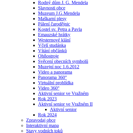
Rodný dům J. G. Mendela
Slavnosti obce
Muzeum J.G.Mendela
Maškarní plesy
Pálení čarodějnic
Kostel sv. Petra a Pavla
Emauzské hrátky
Westernové klání
Včelí studánka
Vítání občánků
Ohňostroje
Svěcení obecních symbolů
Muzejní noc 1.6.2012
Video a panorama
Panorama 360°
Virtuální prohlídka
Video 360°
Aktivní senior ve Vražném
Rok 2023
Aktivní senior ve Vražném II
Aktivní senior
Rok 2024
Zpravodaj obce
Interaktivní mapa
Stavy vodních toků