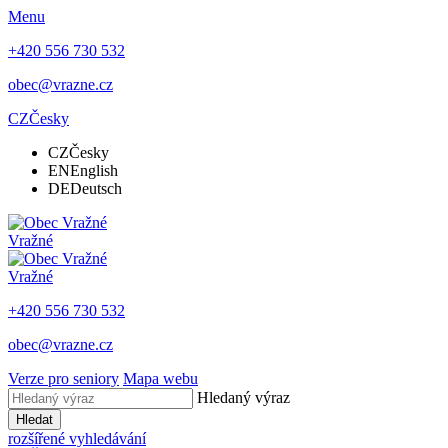
Menu
+420 556 730 532
obec@vrazne.cz
CZ
Česky
CZ
Česky
EN
English
DE
Deutsch
Vražné
Vražné
+420 556 730 532
obec@vrazne.cz
Verze pro seniory
Mapa webu
Hledaný výraz
Hledat
rozšířené vyhledávání