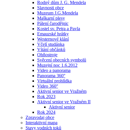
Rodný dům J. G. Mendela
Slavnosti obce
Muzeum J.G.Mendela
Maškarní plesy
Pálení čarodějnic
Kostel sv. Petra a Pavla
Emauzské hrátky
Westernové klání
Včelí studánka
Vítání občánků
Ohňostroje
Svěcení obecních symbolů
Muzejní noc 1.6.2012
Video a panorama
Panorama 360°
Virtuální prohlídka
Video 360°
Aktivní senior ve Vražném
Rok 2023
Aktivní senior ve Vražném II
Aktivní senior
Rok 2024
Zpravodaj obce
Interaktivní mapa
Stavy vodních toků