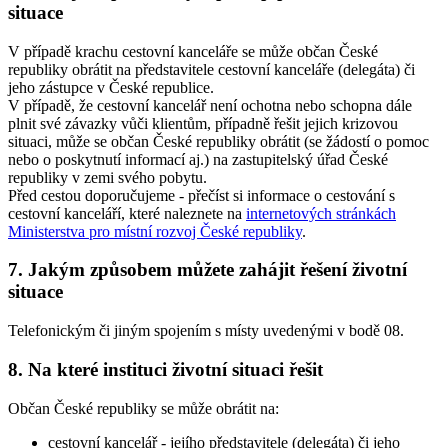
situace
V případě krachu cestovní kanceláře se může občan České
republiky obrátit na představitele cestovní kanceláře (delegáta) či
jeho zástupce v České republice.
V případě, že cestovní kancelář není ochotna nebo schopna dále
plnit své závazky vůči klientům, případně řešit jejich krizovou
situaci, může se občan České republiky obrátit (se žádostí o pomoc
nebo o poskytnutí informací aj.) na zastupitelský úřad České
republiky v zemi svého pobytu.
Před cestou doporučujeme - přečíst si informace o cestování s
cestovní kanceláří, které naleznete na
internetových stránkách
Ministerstva pro místní rozvoj České republiky
.
7. Jakým způsobem můžete zahájit řešení životní
situace
Telefonickým či jiným spojením s místy uvedenými v bodě 08.
8. Na které instituci životní situaci řešit
Občan České republiky se může obrátit na:
cestovní kancelář - jejího představitele (delegáta) či jeho