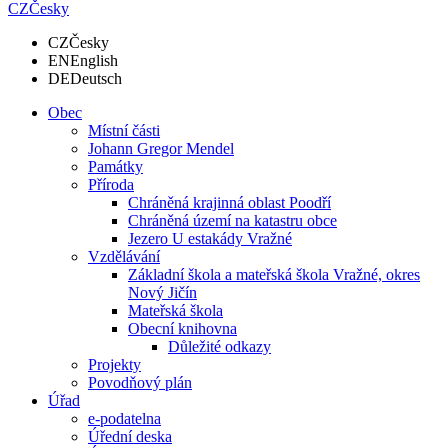
CZ
Česky
CZ
Česky
EN
English
DE
Deutsch
Obec
Místní části
Johann Gregor Mendel
Památky
Příroda
Chráněná krajinná oblast Poodří
Chráněná území na katastru obce
Jezero U estakády Vražné
Vzdělávání
Základní škola a mateřská škola Vražné, okres
Nový Jičín
Mateřská škola
Obecní knihovna
Důležité odkazy
Projekty
Povodňový plán
Úřad
e-podatelna
Úřední deska