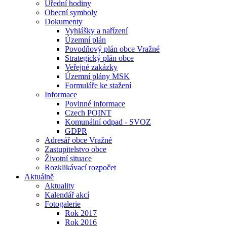
Úřední hodiny
Obecní symboly
Dokumenty
Vyhlášky a nařízení
Územní plán
Povodňový plán obce Vražné
Strategický plán obce
Veřejné zakázky
Územní plány MSK
Formuláře ke stažení
Informace
Povinné informace
Czech POINT
Komunální odpad - SVOZ
GDPR
Adresář obce Vražné
Zastupitelstvo obce
Životní situace
Rozklikávací rozpočet
Aktuálně
Aktuality
Kalendář akcí
Fotogalerie
Rok 2017
Rok 2016