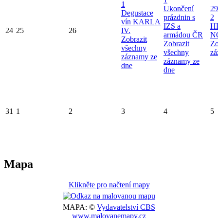
1
Ukončení
29
Degustace
prázdnin s
2
vín KARLA
IZS a
H
24
25
26
IV.
armádou ČR
N
Zobrazit
Zobrazit
Zo
všechny
všechny
zá
záznamy ze
záznamy ze
dne
dne
31
1
2
3
4
5
Mapa
Klikněte pro načtení mapy
MAPA: ©
Vydavatelství CBS
www.malovanemapy.cz