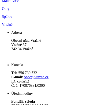
Mankovice
Odry
Spálov
Vražné
Adresa
Obecní úřad Vražné
Vražné 37
742 34 Vražné
Kontakt
Tel:
556 730 532
E-mail:
obec@vrazne.cz
ID: cpgar52
Č. ú. 170876881/0300
Úřední hodiny
Pondělí, středa