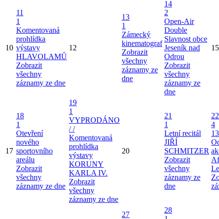
14
11
2
13
1
Open-Air
1
Komentovaná
Double
Zámecký
prohlídka
Slavnost obce
kinematograf
10
výstavy
12
Jeseník nad
15
Zobrazit
HLAVOLAMŮ
Odrou
všechny
Zobrazit
Zobrazit
záznamy ze
všechny
všechny
dne
záznamy ze dne
záznamy ze
dne
19
1
18
21
22
VYPRODÁNO
1
1
4
/ /
Otevření
Letní recitál
13
Komentovaná
nového
JIŘÍ
Od
prohlídka
17
sportovního
20
SCHMITZER
ak
výstavy
areálu
Zobrazit
Af
KORUNY
Zobrazit
všechny
Le
KARLA IV.
všechny
záznamy ze
Zo
Zobrazit
záznamy ze dne
dne
zá
všechny
záznamy ze dne
28
27
1