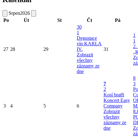
Srpen
2026
Po
Út
St
Čt
Pá
30
1
1
Degustace
1
vín KARLA
2.
27
28
29
IV.
31
„K
Zobrazit
Zo
všechny
zá
záznamy ze
dne
8
7
3
2
Po
Kosí bratři
Cu
Koncert Easy
O
3
4
5
6
Company
M
Zobrazit
8.
všechny
P
záznamy ze
D
dne
Zo
zá