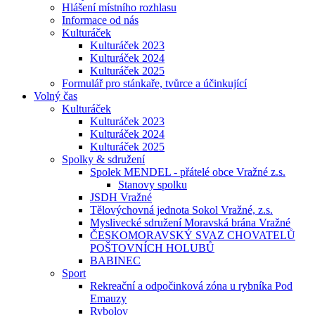
Hlášení místního rozhlasu
Informace od nás
Kulturáček
Kulturáček 2023
Kulturáček 2024
Kulturáček 2025
Formulář pro stánkaře, tvůrce a účinkující
Volný čas
Kulturáček
Kulturáček 2023
Kulturáček 2024
Kulturáček 2025
Spolky & sdružení
Spolek MENDEL - přátelé obce Vražné z.s.
Stanovy spolku
JSDH Vražné
Tělovýchovná jednota Sokol Vražné, z.s.
Myslivecké sdružení Moravská brána Vražné
ČESKOMORAVSKÝ SVAZ CHOVATELŮ
POŠTOVNÍCH HOLUBŮ
BABINEC
Sport
Rekreační a odpočinková zóna u rybníka Pod
Emauzy
Rybolov