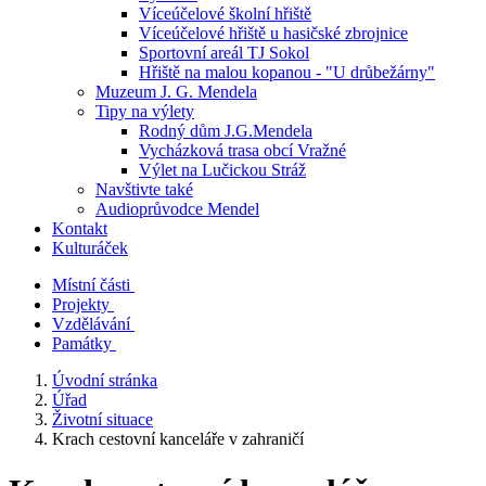
Víceúčelové školní hřiště
Víceúčelové hřiště u hasičské zbrojnice
Sportovní areál TJ Sokol
Hřiště na malou kopanou - "U drůbežárny"
Muzeum J. G. Mendela
Tipy na výlety
Rodný dům J.G.Mendela
Vycházková trasa obcí Vražné
Výlet na Lučickou Stráž
Navštivte také
Audioprůvodce Mendel
Kontakt
Kulturáček
Místní části
Projekty
Vzdělávání
Památky
Úvodní stránka
Úřad
Životní situace
Krach cestovní kanceláře v zahraničí