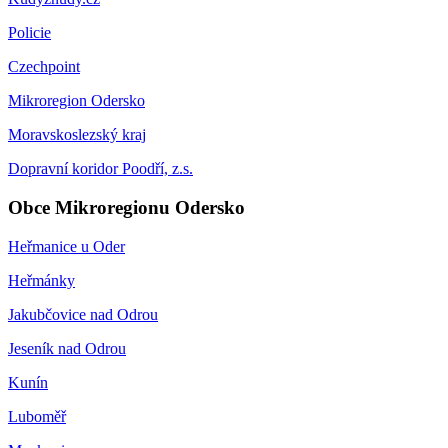
Policie
Czechpoint
Mikroregion Odersko
Moravskoslezský kraj
Dopravní koridor Poodří, z.s.
Obce Mikroregionu Odersko
Heřmanice u Oder
Heřmánky
Jakubčovice nad Odrou
Jeseník nad Odrou
Kunín
Luboměř