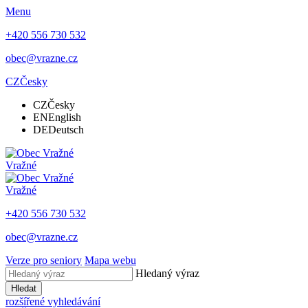
Menu
+420 556 730 532
obec@vrazne.cz
CZ
Česky
CZ
Česky
EN
English
DE
Deutsch
Vražné
Vražné
+420 556 730 532
obec@vrazne.cz
Verze pro seniory
Mapa webu
Hledaný výraz
Hledat
rozšířené vyhledávání