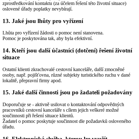
zprostředkování kontaktu (za účelem řešení této životní situace)
oslovené úřady poplatky nevybírají.
13. Jaké jsou lhůty pro vyřízení
Lhůta pro vyřízení žádosti o pomoc není stanovena.
Pomoc je poskytována tak, aby byla efektivní.
14. Kteří jsou další účastníci (dotčení) řešení životní
situace
Ostatní klienti zkrachovalé cestovní kanceláře, další zmocněné
osoby, např. pojišťovna, různé subjekty turistického ruchu v dané
lokalitě, přepravní firmy apod.
15. Jaké další činnosti jsou po žadateli požadovány
Doporučuje se - aktivně usilovat o kontaktování odpovědných
pracovníků cestovní kanceláře s cílem jejich veškeré možné
součinnosti při řešení situace klientů.
Žadatel o pomoc poskytuje součinnost dle požadavků osloveného
úřadu.
16. Elektronická služba, kterou lze využít