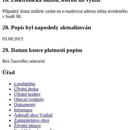
Případný dotaz můžete zaslat na e-mailovou adresu místa uvedeného
v bodě 08.
28. Popis byl naposledy aktualizován
03.08.2015
29. Datum konce platnosti popisu
Bez časového omezení.
Úřad
e-podatelna
Úřední deska
Úřední hodiny
Obecní symboly
Dokumenty
Informace
Adresář obce Vražné
Zastupitelstvo obce
Životní situace