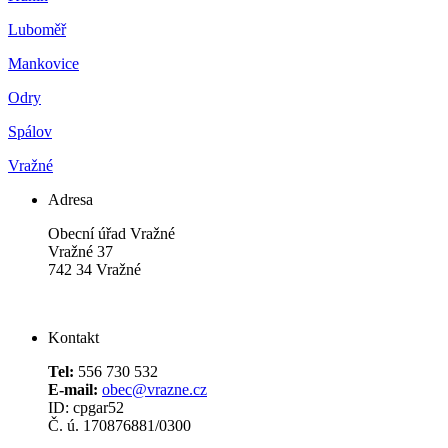
Luboměř
Mankovice
Odry
Spálov
Vražné
Adresa
Obecní úřad Vražné
Vražné 37
742 34 Vražné
Kontakt
Tel:
556 730 532
E-mail:
obec@vrazne.cz
ID: cpgar52
Č. ú. 170876881/0300