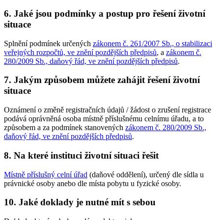
6. Jaké jsou podmínky a postup pro řešení životní
situace
Splnění podmínek určených
zákonem č. 261/2007 Sb., o stabilizaci
veřejných rozpočtů, ve znění pozdějších předpisů
, a
zákonem č.
280/2009 Sb., daňový řád, ve znění pozdějších předpisů
.
7. Jakým způsobem můžete zahájit řešení životní
situace
Oznámení o změně registračních údajů / žádost o zrušení registrace
podává oprávněná osoba místně příslušnému celnímu úřadu, a to
způsobem a za podmínek stanovených
zákonem č. 280/2009 Sb.,
daňový řád, ve znění pozdějších předpisů
.
8. Na které instituci životní situaci řešit
Místně příslušný celní úřad
(daňové oddělení), určený dle sídla u
právnické osoby anebo dle místa pobytu u fyzické osoby.
10. Jaké doklady je nutné mít s sebou