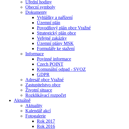
Úřední hodiny
Obecní symboly
Dokumenty
Vyhlášky a nařízení
Územní plán
Povodňový plán obce Vražné
Strategický plán obce
Veřejné zakázky
Územní plány MSK
Formuláře ke stažení
Informace
Povinné informace
Czech POINT
Komunální odpad - SVOZ
GDPR
Adresář obce Vražné
Zastupitelstvo obce
Životní situace
Rozklikávací rozpočet
Aktuálně
Aktuality
Kalendář akcí
Fotogalerie
Rok 2017
Rok 2016