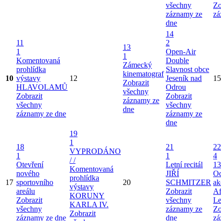
všechny
Zo
záznamy ze
zá
dne
14
11
2
13
1
Open-Air
1
Komentovaná
Double
Zámecký
prohlídka
Slavnost obce
kinematograf
10
výstavy
12
Jeseník nad
15
Zobrazit
HLAVOLAMŮ
Odrou
všechny
Zobrazit
Zobrazit
záznamy ze
všechny
všechny
dne
záznamy ze dne
záznamy ze
dne
19
1
18
21
22
VYPRODÁNO
1
1
4
/ /
Otevření
Letní recitál
13
Komentovaná
nového
JIŘÍ
Od
prohlídka
17
sportovního
20
SCHMITZER
ak
výstavy
areálu
Zobrazit
Af
KORUNY
Zobrazit
všechny
Le
KARLA IV.
všechny
záznamy ze
Zo
Zobrazit
záznamy ze dne
dne
zá