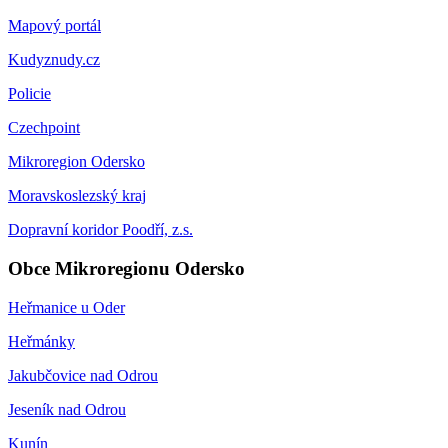
Mapový portál
Kudyznudy.cz
Policie
Czechpoint
Mikroregion Odersko
Moravskoslezský kraj
Dopravní koridor Poodří, z.s.
Obce Mikroregionu Odersko
Heřmanice u Oder
Heřmánky
Jakubčovice nad Odrou
Jeseník nad Odrou
Kunín