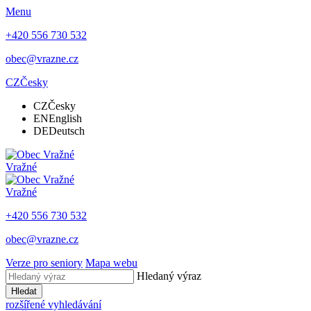
Menu
+420 556 730 532
obec@vrazne.cz
CZ
Česky
CZ
Česky
EN
English
DE
Deutsch
Vražné
Vražné
+420 556 730 532
obec@vrazne.cz
Verze pro seniory
Mapa webu
Hledaný výraz
Hledat
rozšířené vyhledávání