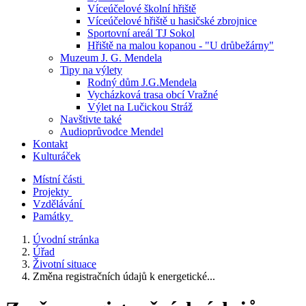
Víceúčelové školní hřiště
Víceúčelové hřiště u hasičské zbrojnice
Sportovní areál TJ Sokol
Hřiště na malou kopanou - "U drůbežárny"
Muzeum J. G. Mendela
Tipy na výlety
Rodný dům J.G.Mendela
Vycházková trasa obcí Vražné
Výlet na Lučickou Stráž
Navštivte také
Audioprůvodce Mendel
Kontakt
Kulturáček
Místní části
Projekty
Vzdělávání
Památky
Úvodní stránka
Úřad
Životní situace
Změna registračních údajů k energetické...