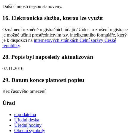
Další činnosti nejsou stanoveny.
16. Elektronická služba, kterou lze využít
Oznámení o změně registračních údajů / žádost o zrušení registrace
je možné učinit prostřednictvím tzv. inteligentního formuláře, který
je k dispozici na
internetových stránkách Celní správy České
republiky
.
28. Popis byl naposledy aktualizován
07.11.2016
29. Datum konce platnosti popisu
Bez časového omezení.
Úřad
e-podatelna
Úřední deska
Úřední hodiny
Obecní symboly