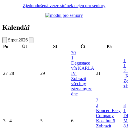
Zjednodušená verze stránek nejen pro seniory
Kalendář
Srpen
2026
Po
Út
St
Čt
Pá
30
1
1
Degustace
1
vín KARLA
2.
27
28
29
IV.
31
„K
Zobrazit
Zo
všechny
zá
záznamy ze
dne
7
2
8
Koncert Easy
1
Company
D
3
4
5
6
Kosí bratři
M
Zobrazit
8.