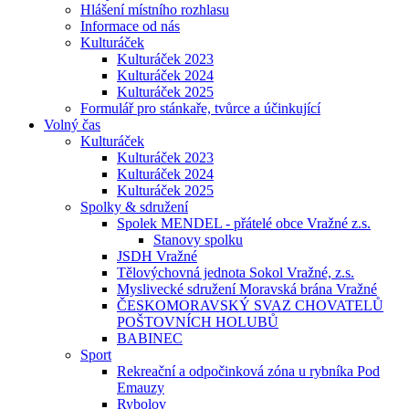
Hlášení místního rozhlasu
Informace od nás
Kulturáček
Kulturáček 2023
Kulturáček 2024
Kulturáček 2025
Formulář pro stánkaře, tvůrce a účinkující
Volný čas
Kulturáček
Kulturáček 2023
Kulturáček 2024
Kulturáček 2025
Spolky & sdružení
Spolek MENDEL - přátelé obce Vražné z.s.
Stanovy spolku
JSDH Vražné
Tělovýchovná jednota Sokol Vražné, z.s.
Myslivecké sdružení Moravská brána Vražné
ČESKOMORAVSKÝ SVAZ CHOVATELŮ
POŠTOVNÍCH HOLUBŮ
BABINEC
Sport
Rekreační a odpočinková zóna u rybníka Pod
Emauzy
Rybolov