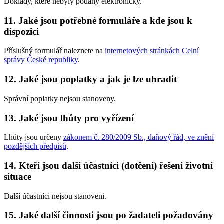
Doklady, které nebyly podány elektronicky.
11. Jaké jsou potřebné formuláře a kde jsou k
dispozici
Příslušný formulář naleznete na
internetových stránkách Celní
správy České republiky
.
12. Jaké jsou poplatky a jak je lze uhradit
Správní poplatky nejsou stanoveny.
13. Jaké jsou lhůty pro vyřízení
Lhůty jsou určeny
zákonem č. 280/2009 Sb., daňový řád, ve znění
pozdějších předpisů
.
14. Kteří jsou další účastníci (dotčení) řešení životní
situace
Další účastníci nejsou stanoveni.
15. Jaké další činnosti jsou po žadateli požadovány