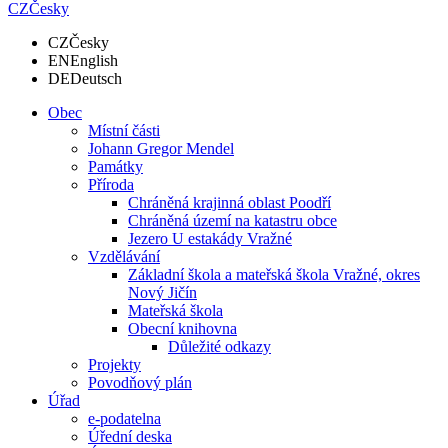
CZ
Česky
CZ
Česky
EN
English
DE
Deutsch
Obec
Místní části
Johann Gregor Mendel
Památky
Příroda
Chráněná krajinná oblast Poodří
Chráněná území na katastru obce
Jezero U estakády Vražné
Vzdělávání
Základní škola a mateřská škola Vražné, okres
Nový Jičín
Mateřská škola
Obecní knihovna
Důležité odkazy
Projekty
Povodňový plán
Úřad
e-podatelna
Úřední deska