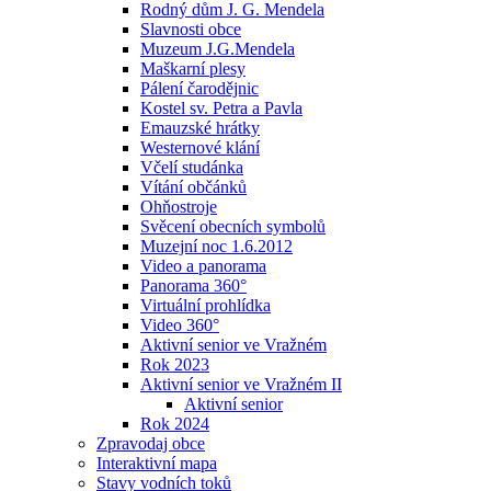
Rodný dům J. G. Mendela
Slavnosti obce
Muzeum J.G.Mendela
Maškarní plesy
Pálení čarodějnic
Kostel sv. Petra a Pavla
Emauzské hrátky
Westernové klání
Včelí studánka
Vítání občánků
Ohňostroje
Svěcení obecních symbolů
Muzejní noc 1.6.2012
Video a panorama
Panorama 360°
Virtuální prohlídka
Video 360°
Aktivní senior ve Vražném
Rok 2023
Aktivní senior ve Vražném II
Aktivní senior
Rok 2024
Zpravodaj obce
Interaktivní mapa
Stavy vodních toků