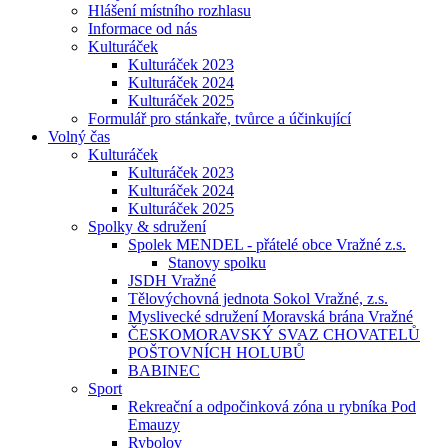
Hlášení místního rozhlasu
Informace od nás
Kulturáček
Kulturáček 2023
Kulturáček 2024
Kulturáček 2025
Formulář pro stánkaře, tvůrce a účinkující
Volný čas
Kulturáček
Kulturáček 2023
Kulturáček 2024
Kulturáček 2025
Spolky & sdružení
Spolek MENDEL - přátelé obce Vražné z.s.
Stanovy spolku
JSDH Vražné
Tělovýchovná jednota Sokol Vražné, z.s.
Myslivecké sdružení Moravská brána Vražné
ČESKOMORAVSKÝ SVAZ CHOVATELŮ
POŠTOVNÍCH HOLUBŮ
BABINEC
Sport
Rekreační a odpočinková zóna u rybníka Pod
Emauzy
Rybolov