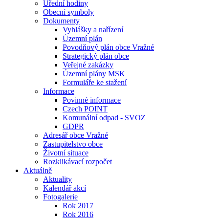
Úřední hodiny
Obecní symboly
Dokumenty
Vyhlášky a nařízení
Územní plán
Povodňový plán obce Vražné
Strategický plán obce
Veřejné zakázky
Územní plány MSK
Formuláře ke stažení
Informace
Povinné informace
Czech POINT
Komunální odpad - SVOZ
GDPR
Adresář obce Vražné
Zastupitelstvo obce
Životní situace
Rozklikávací rozpočet
Aktuálně
Aktuality
Kalendář akcí
Fotogalerie
Rok 2017
Rok 2016