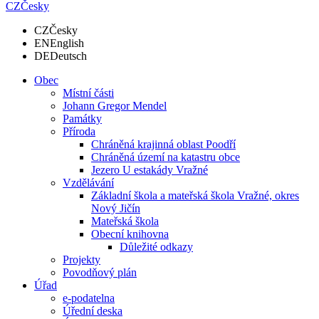
CZ
Česky
CZ
Česky
EN
English
DE
Deutsch
Obec
Místní části
Johann Gregor Mendel
Památky
Příroda
Chráněná krajinná oblast Poodří
Chráněná území na katastru obce
Jezero U estakády Vražné
Vzdělávání
Základní škola a mateřská škola Vražné, okres
Nový Jičín
Mateřská škola
Obecní knihovna
Důležité odkazy
Projekty
Povodňový plán
Úřad
e-podatelna
Úřední deska