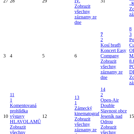
27
28
29
IV.
31
„K
Zobrazit
Zo
všechny
zá
záznamy ze
dne
8
7
3
2
Po
Kosí bratři
Cu
Koncert Easy
O
3
4
5
6
Company
M
Zobrazit
8.
všechny
P
záznamy ze
D
dne
Zo
zá
14
11
2
13
1
Open-Air
1
Komentovaná
Double
Zámecký
prohlídka
Slavnost obce
kinematograf
10
výstavy
12
Jeseník nad
15
Zobrazit
HLAVOLAMŮ
Odrou
všechny
Zobrazit
Zobrazit
záznamy ze
všechny
všechny