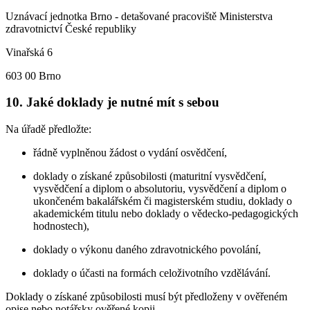
Uznávací jednotka Brno - detašované pracoviště Ministerstva
zdravotnictví České republiky
Vinařská 6
603 00 Brno
10. Jaké doklady je nutné mít s sebou
Na úřadě předložte:
řádně vyplněnou žádost o vydání osvědčení,
doklady o získané způsobilosti (maturitní vysvědčení,
vysvědčení a diplom o absolutoriu, vysvědčení a diplom o
ukončeném bakalářském či magisterském studiu, doklady o
akademickém titulu nebo doklady o vědecko-pedagogických
hodnostech),
doklady o výkonu daného zdravotnického povolání,
doklady o účasti na formách celoživotního vzdělávání.
Doklady o získané způsobilosti musí být předloženy v ověřeném
opise nebo notářsky ověřené kopii.