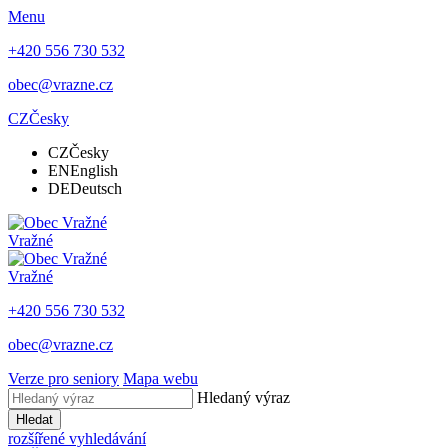
Menu
+420 556 730 532
obec@vrazne.cz
CZ
Česky
CZ
Česky
EN
English
DE
Deutsch
Vražné
Vražné
+420 556 730 532
obec@vrazne.cz
Verze pro seniory
Mapa webu
Hledaný výraz
Hledat
rozšířené vyhledávání