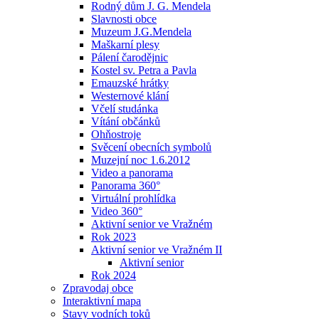
Rodný dům J. G. Mendela
Slavnosti obce
Muzeum J.G.Mendela
Maškarní plesy
Pálení čarodějnic
Kostel sv. Petra a Pavla
Emauzské hrátky
Westernové klání
Včelí studánka
Vítání občánků
Ohňostroje
Svěcení obecních symbolů
Muzejní noc 1.6.2012
Video a panorama
Panorama 360°
Virtuální prohlídka
Video 360°
Aktivní senior ve Vražném
Rok 2023
Aktivní senior ve Vražném II
Aktivní senior
Rok 2024
Zpravodaj obce
Interaktivní mapa
Stavy vodních toků