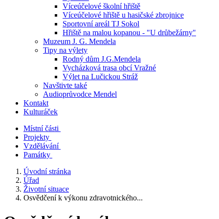
Víceúčelové školní hřiště
Víceúčelové hřiště u hasičské zbrojnice
Sportovní areál TJ Sokol
Hřiště na malou kopanou - "U drůbežárny"
Muzeum J. G. Mendela
Tipy na výlety
Rodný dům J.G.Mendela
Vycházková trasa obcí Vražné
Výlet na Lučickou Stráž
Navštivte také
Audioprůvodce Mendel
Kontakt
Kulturáček
Místní části
Projekty
Vzdělávání
Památky
Úvodní stránka
Úřad
Životní situace
Osvědčení k výkonu zdravotnického...