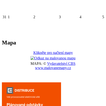
31
1
2
3
4
5
Mapa
Klikněte pro načtení mapy
MAPA: ©
Vydavatelství CBS
www.malovanemapy.cz