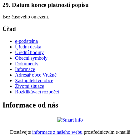
29. Datum konce platnosti popisu
Bez časového omezení.
Úřad
e-podatelna
Úřední deska
Úřední hodiny
Obecní symboly
Dokumenty
Informace
Adresář obce Vražné
Zastupitelstvo obce
Životní situace
Rozklikávací rozpočet
Informace od nás
Dostávejte
informace z našeho webu
prostřednictvím e-mailů