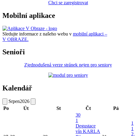
Chci se zaregistrovat
Mobilní aplikace
Sledujte informace z našeho webu v
mobilní aplikaci –
V OBRAZE.
Senioři
Zjednodušená verze stránek nejen pro seniory
Kalendář
Srpen
2026
Po
Út
St
Čt
Pá
30
1
1
Degustace
1
vín KARLA
2.