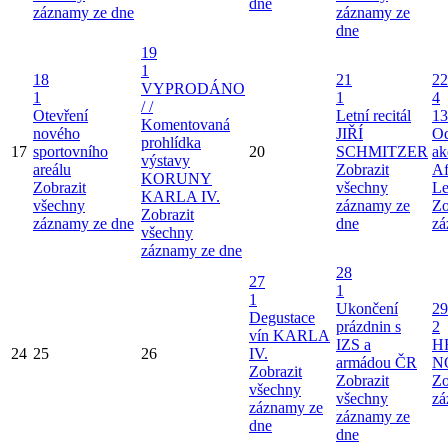
dne
záznamy ze dne
záznamy ze
dne
19
1
18
21
22
VYPRODÁNO
1
1
4
/ /
Otevření
Letní recitál
13
Komentovaná
nového
JIŘÍ
Od
prohlídka
17
sportovního
20
SCHMITZER
ak
výstavy
areálu
Zobrazit
Af
KORUNY
Zobrazit
všechny
Le
KARLA IV.
všechny
záznamy ze
Zo
Zobrazit
záznamy ze dne
dne
zá
všechny
záznamy ze dne
28
27
1
1
Ukončení
29
Degustace
prázdnin s
2
vín KARLA
IZS a
H
24
25
26
IV.
armádou ČR
N
Zobrazit
Zobrazit
Zo
všechny
všechny
zá
záznamy ze
záznamy ze
dne
dne