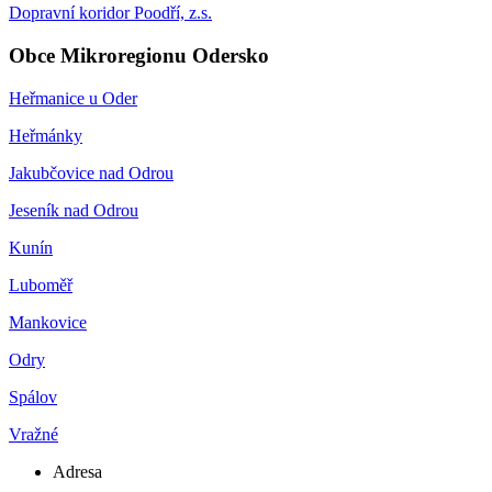
Dopravní koridor Poodří, z.s.
Obce Mikroregionu Odersko
Heřmanice u Oder
Heřmánky
Jakubčovice nad Odrou
Jeseník nad Odrou
Kunín
Luboměř
Mankovice
Odry
Spálov
Vražné
Adresa