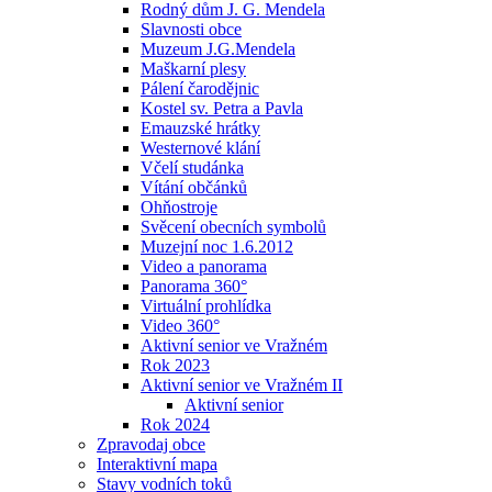
Rodný dům J. G. Mendela
Slavnosti obce
Muzeum J.G.Mendela
Maškarní plesy
Pálení čarodějnic
Kostel sv. Petra a Pavla
Emauzské hrátky
Westernové klání
Včelí studánka
Vítání občánků
Ohňostroje
Svěcení obecních symbolů
Muzejní noc 1.6.2012
Video a panorama
Panorama 360°
Virtuální prohlídka
Video 360°
Aktivní senior ve Vražném
Rok 2023
Aktivní senior ve Vražném II
Aktivní senior
Rok 2024
Zpravodaj obce
Interaktivní mapa
Stavy vodních toků