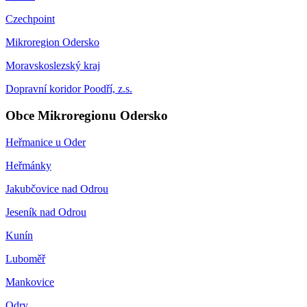
Czechpoint
Mikroregion Odersko
Moravskoslezský kraj
Dopravní koridor Poodří, z.s.
Obce Mikroregionu Odersko
Heřmanice u Oder
Heřmánky
Jakubčovice nad Odrou
Jeseník nad Odrou
Kunín
Luboměř
Mankovice
Odry