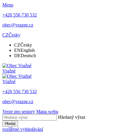
Menu
+420 556 730 532
obec@vrazne.cz
CZ
Česky
CZ
Česky
EN
English
DE
Deutsch
Vražné
Vražné
+420 556 730 532
obec@vrazne.cz
Verze pro seniory
Mapa webu
Hledaný výraz
Hledat
rozšířené vyhledávání