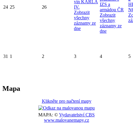
vín KARLA
IZS a
H
24
25
26
IV.
armádou ČR
N
Zobrazit
Zobrazit
Zo
všechny
všechny
zá
záznamy ze
záznamy ze
dne
dne
31
1
2
3
4
5
Mapa
Klikněte pro načtení mapy
MAPA: ©
Vydavatelství CBS
www.malovanemapy.cz