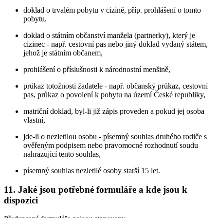
doklad o trvalém pobytu v cizině, příp. prohlášení o tomto
pobytu,
doklad o státním občanství manžela (partnerky), který je
cizinec - např. cestovní pas nebo jiný doklad vydaný státem,
jehož je státním občanem,
prohlášení o příslušnosti k národnostní menšině,
průkaz totožnosti žadatele - např. občanský průkaz, cestovní
pas, průkaz o povolení k pobytu na území České republiky,
matriční doklad, byl-li již zápis proveden a pokud jej osoba
vlastní,
jde-li o nezletilou osobu - písemný souhlas druhého rodiče s
ověřeným podpisem nebo pravomocné rozhodnutí soudu
nahrazující tento souhlas,
písemný souhlas nezletilé osoby starší 15 let.
11. Jaké jsou potřebné formuláře a kde jsou k
dispozici