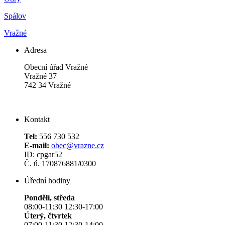
Spálov
Vražné
Adresa
Obecní úřad Vražné
Vražné 37
742 34 Vražné
Kontakt
Tel:
556 730 532
E-mail:
obec@vrazne.cz
ID: cpgar52
Č. ú. 170876881/0300
Úřední hodiny
Pondělí, středa
08:00-11:30 12:30-17:00
Úterý, čtvrtek
07:00-11:30 12:30-14:00