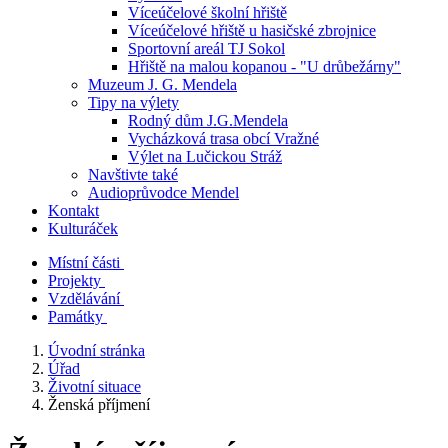
Víceúčelové školní hřiště
Víceúčelové hřiště u hasičské zbrojnice
Sportovní areál TJ Sokol
Hřiště na malou kopanou - "U drůbežárny"
Muzeum J. G. Mendela
Tipy na výlety
Rodný dům J.G.Mendela
Vycházková trasa obcí Vražné
Výlet na Lučickou Stráž
Navštivte také
Audioprůvodce Mendel
Kontakt
Kulturáček
Místní části
Projekty
Vzdělávání
Památky
Úvodní stránka
Úřad
Životní situace
Ženská příjmení