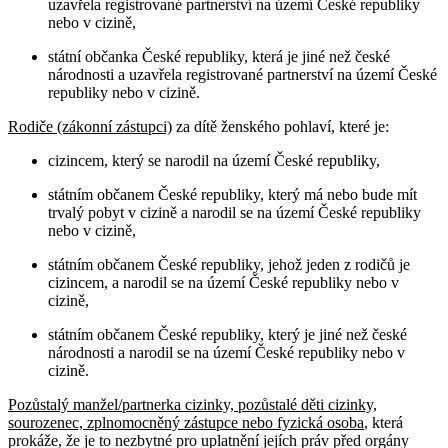
uzavřela registrované partnerství na území České republiky
nebo v cizině,
státní občanka České republiky, která je jiné než české
národnosti a uzavřela registrované partnerství na území České
republiky nebo v cizině.
Rodiče (zákonní zástupci)
za dítě ženského pohlaví, které je:
cizincem, který se narodil na území České republiky,
státním občanem České republiky, který má nebo bude mít
trvalý pobyt v cizině a narodil se na území České republiky
nebo v cizině,
státním občanem České republiky, jehož jeden z rodičů je
cizincem, a narodil se na území České republiky nebo v
cizině,
státním občanem České republiky, který je jiné než české
národnosti a narodil se na území České republiky nebo v
cizině.
Pozůstalý manžel/partnerka cizinky, pozůstalé děti cizinky,
sourozenec, zplnomocněný zástupce nebo fyzická osoba
, která
prokáže, že je to nezbytné pro uplatnění jejích práv před orgány