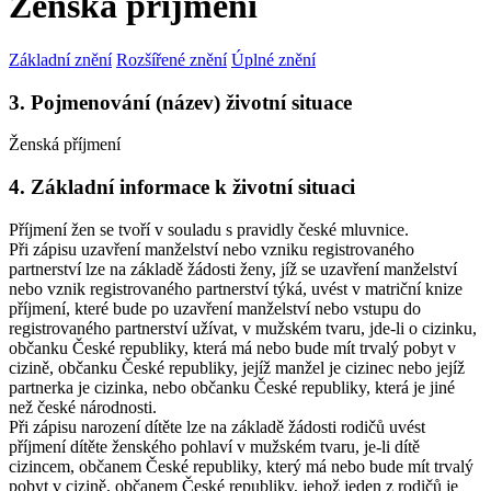
Ženská příjmení
Základní znění
Rozšířené znění
Úplné znění
3. Pojmenování (název) životní situace
Ženská příjmení
4. Základní informace k životní situaci
Příjmení žen se tvoří v souladu s pravidly české mluvnice.
Při zápisu uzavření manželství nebo vzniku registrovaného
partnerství lze na základě žádosti ženy, jíž se uzavření manželství
nebo vznik registrovaného partnerství týká, uvést v matriční knize
příjmení, které bude po uzavření manželství nebo vstupu do
registrovaného partnerství užívat, v mužském tvaru, jde-li o cizinku,
občanku České republiky, která má nebo bude mít trvalý pobyt v
cizině, občanku České republiky, jejíž manžel je cizinec nebo jejíž
partnerka je cizinka, nebo občanku České republiky, která je jiné
než české národnosti.
Při zápisu narození dítěte lze na základě žádosti rodičů uvést
příjmení dítěte ženského pohlaví v mužském tvaru, je-li dítě
cizincem, občanem České republiky, který má nebo bude mít trvalý
pobyt v cizině, občanem České republiky, jehož jeden z rodičů je