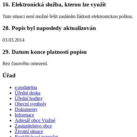
16. Elektronická služba, kterou lze využít
Tuto situaci není možné řešit zasláním žádosti elektronickou poštou.
28. Popis byl naposledy aktualizován
03.03.2014
29. Datum konce platnosti popisu
Bez časového omezení.
Úřad
e-podatelna
Úřední deska
Úřední hodiny
Obecní symboly
Dokumenty
Informace
Adresář obce Vražné
Zastupitelstvo obce
Životní situace
Rozklikávací rozpočet