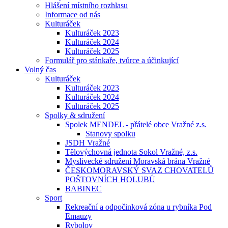
Hlášení místního rozhlasu
Informace od nás
Kulturáček
Kulturáček 2023
Kulturáček 2024
Kulturáček 2025
Formulář pro stánkaře, tvůrce a účinkující
Volný čas
Kulturáček
Kulturáček 2023
Kulturáček 2024
Kulturáček 2025
Spolky & sdružení
Spolek MENDEL - přátelé obce Vražné z.s.
Stanovy spolku
JSDH Vražné
Tělovýchovná jednota Sokol Vražné, z.s.
Myslivecké sdružení Moravská brána Vražné
ČESKOMORAVSKÝ SVAZ CHOVATELŮ
POŠTOVNÍCH HOLUBŮ
BABINEC
Sport
Rekreační a odpočinková zóna u rybníka Pod
Emauzy
Rybolov