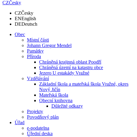
CZ
Česky
CZ
Česky
EN
English
DE
Deutsch
Obec
Místní části
Johann Gregor Mendel
Památky
Příroda
Chráněná krajinná oblast Poodří
Chráněná území na katastru obce
Jezero U estakády Vražné
Vzdělávání
Základní škola a mateřská škola Vražné, okres
Nový Jičín
Mateřská škola
Obecní knihovna
Důležité odkazy
Projekty
Povodňový plán
Úřad
e-podatelna
Úřední deska