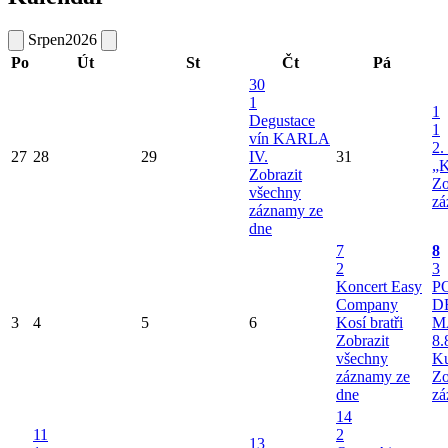
Srpen
2026
Po
Út
St
Čt
Pá
30
1
1
Degustace
1
vín KARLA
2.
27
28
29
IV.
31
„K
Zobrazit
Zo
všechny
zá
záznamy ze
dne
7
8
2
3
Koncert Easy
P
Company
D
3
4
5
6
Kosí bratři
M
Zobrazit
8.
všechny
Ku
záznamy ze
Zo
dne
zá
14
11
2
13