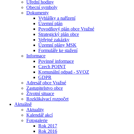
Úřední hodiny
Obecní symboly
Dokumenty
Vyhlášky a nařízení
Územní plán
Povodňový plán obce Vražné
Strategický plán obce
Veřejné zakázky
Územní plány MSK
Formuláře ke stažení
Informace
Povinné informace
Czech POINT
Komunální odpad - SVOZ
GDPR
Adresář obce Vražné
Zastupitelstvo obce
Životní situace
Rozklikávací rozpočet
Aktuálně
Aktuality
Kalendář akcí
Fotogalerie
Rok 2017
Rok 2016