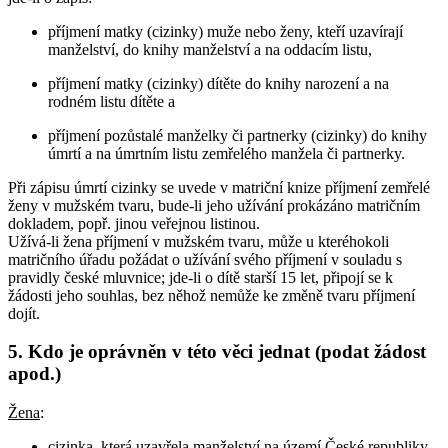
příjmení matky (cizinky) muže nebo ženy, kteří uzavírají
manželství, do knihy manželství a na oddacím listu,
příjmení matky (cizinky) dítěte do knihy narození a na
rodném listu dítěte a
příjmení pozůstalé manželky či partnerky (cizinky) do knihy
úmrtí a na úmrtním listu zemřelého manžela či partnerky.
Při zápisu úmrtí cizinky se uvede v matriční knize příjmení zemřelé
ženy v mužském tvaru, bude-li jeho užívání prokázáno matričním
dokladem, popř. jinou veřejnou listinou.
Užívá-li žena příjmení v mužském tvaru, může u kteréhokoli
matričního úřadu požádat o užívání svého příjmení v souladu s
pravidly české mluvnice; jde-li o dítě starší 15 let, připojí se k
žádosti jeho souhlas, bez něhož nemůže ke změně tvaru příjmení
dojít.
5. Kdo je oprávněn v této věci jednat (podat žádost
apod.)
Žena
:
cizinka, která uzavřela manželství na území České republiky