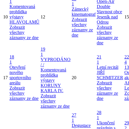
1
Open-Air
1
Komentovaná
Double
Zámecký
prohlídka
Slavnost obce
kinematograf
10
výstavy
12
Jeseník nad
15
Zobrazit
HLAVOLAMŮ
Odrou
všechny
Zobrazit
Zobrazit
záznamy ze
všechny
všechny
dne
záznamy ze dne
záznamy ze
dne
19
1
18
21
22
VYPRODÁNO
1
1
4
/ /
Otevření
Letní recitál
13
Komentovaná
nového
JIŘÍ
Od
prohlídka
17
sportovního
20
SCHMITZER
ak
výstavy
areálu
Zobrazit
Af
KORUNY
Zobrazit
všechny
Le
KARLA IV.
všechny
záznamy ze
Zo
Zobrazit
záznamy ze dne
dne
zá
všechny
záznamy ze dne
28
27
1
1
Ukončení
29
Degustace
prázdnin s
2