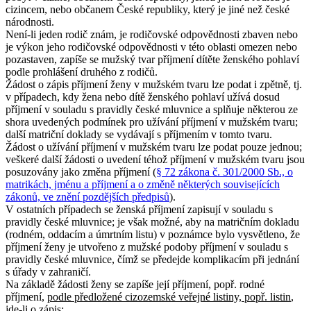
cizincem, nebo občanem České republiky, který je jiné než české
národnosti.
Není-li jeden rodič znám, je rodičovské odpovědnosti zbaven nebo
je výkon jeho rodičovské odpovědnosti v této oblasti omezen nebo
pozastaven, zapíše se mužský tvar příjmení dítěte ženského pohlaví
podle prohlášení druhého z rodičů.
Žádost o zápis příjmení ženy v mužském tvaru lze podat i zpětně, tj.
v případech, kdy žena nebo dítě ženského pohlaví užívá dosud
příjmení v souladu s pravidly české mluvnice a splňuje některou ze
shora uvedených podmínek pro užívání příjmení v mužském tvaru;
další matriční doklady se vydávají s příjmením v tomto tvaru.
Žádost o užívání příjmení v mužském tvaru lze podat pouze jednou;
veškeré další žádosti o uvedení téhož příjmení v mužském tvaru jsou
posuzovány jako změna příjmení (
§ 72 zákona č. 301/2000 Sb., o
matrikách, jménu a příjmení a o změně některých souvisejících
zákonů, ve znění pozdějších předpisů
).
V ostatních případech se ženská příjmení zapisují v souladu s
pravidly české mluvnice; je však možné, aby na matričním dokladu
(rodném, oddacím a úmrtním listu) v poznámce bylo vysvětleno, že
příjmení ženy je utvořeno z mužské podoby příjmení v souladu s
pravidly české mluvnice, čímž se předejde komplikacím při jednání
s úřady v zahraničí.
Na základě žádosti ženy se zapíše její příjmení, popř. rodné
příjmení,
podle předložené cizozemské veřejné listiny, popř. listin
,
jde-li o zápis: