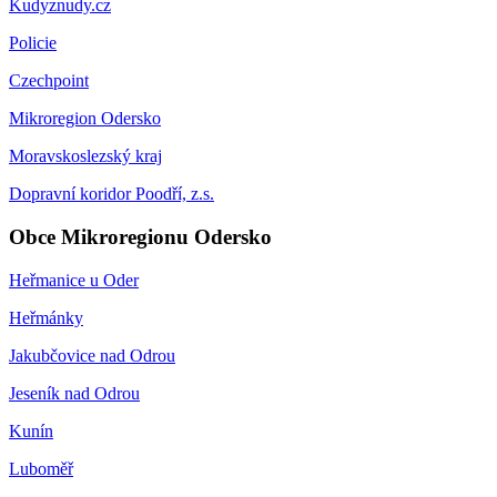
Kudyznudy.cz
Policie
Czechpoint
Mikroregion Odersko
Moravskoslezský kraj
Dopravní koridor Poodří, z.s.
Obce Mikroregionu Odersko
Heřmanice u Oder
Heřmánky
Jakubčovice nad Odrou
Jeseník nad Odrou
Kunín
Luboměř