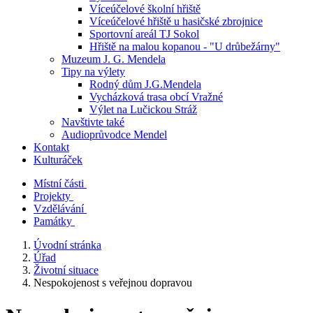
Víceúčelové školní hřiště
Víceúčelové hřiště u hasičské zbrojnice
Sportovní areál TJ Sokol
Hřiště na malou kopanou - "U drůbežárny"
Muzeum J. G. Mendela
Tipy na výlety
Rodný dům J.G.Mendela
Vycházková trasa obcí Vražné
Výlet na Lučickou Stráž
Navštivte také
Audioprůvodce Mendel
Kontakt
Kulturáček
Místní části
Projekty
Vzdělávání
Památky
Úvodní stránka
Úřad
Životní situace
Nespokojenost s veřejnou dopravou