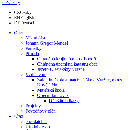
CZ
Česky
CZ
Česky
EN
English
DE
Deutsch
Obec
Místní části
Johann Gregor Mendel
Památky
Příroda
Chráněná krajinná oblast Poodří
Chráněná území na katastru obce
Jezero U estakády Vražné
Vzdělávání
Základní škola a mateřská škola Vražné, okres
Nový Jičín
Mateřská škola
Obecní knihovna
Důležité odkazy
Projekty
Povodňový plán
Úřad
e-podatelna
Úřední deska