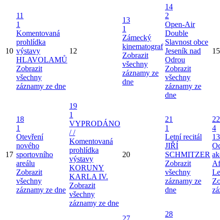
14
11
2
13
1
Open-Air
1
Komentovaná
Double
Zámecký
prohlídka
Slavnost obce
kinematograf
10
výstavy
12
Jeseník nad
15
Zobrazit
HLAVOLAMŮ
Odrou
všechny
Zobrazit
Zobrazit
záznamy ze
všechny
všechny
dne
záznamy ze dne
záznamy ze
dne
19
1
18
21
22
VYPRODÁNO
1
1
4
/ /
Otevření
Letní recitál
13
Komentovaná
nového
JIŘÍ
Od
prohlídka
17
sportovního
20
SCHMITZER
ak
výstavy
areálu
Zobrazit
Af
KORUNY
Zobrazit
všechny
Le
KARLA IV.
všechny
záznamy ze
Zo
Zobrazit
záznamy ze dne
dne
zá
všechny
záznamy ze dne
28
27