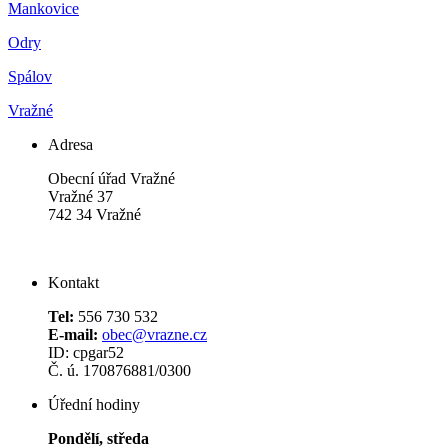
Mankovice
Odry
Spálov
Vražné
Adresa
Obecní úřad Vražné
Vražné 37
742 34 Vražné
Kontakt
Tel:
556 730 532
E-mail:
obec@vrazne.cz
ID: cpgar52
Č. ú. 170876881/0300
Úřední hodiny
Pondělí, středa