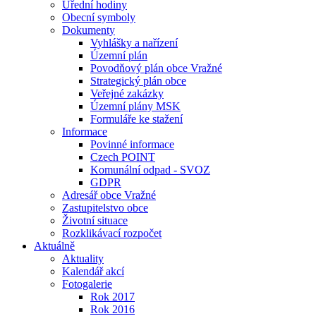
Úřední hodiny
Obecní symboly
Dokumenty
Vyhlášky a nařízení
Územní plán
Povodňový plán obce Vražné
Strategický plán obce
Veřejné zakázky
Územní plány MSK
Formuláře ke stažení
Informace
Povinné informace
Czech POINT
Komunální odpad - SVOZ
GDPR
Adresář obce Vražné
Zastupitelstvo obce
Životní situace
Rozklikávací rozpočet
Aktuálně
Aktuality
Kalendář akcí
Fotogalerie
Rok 2017
Rok 2016