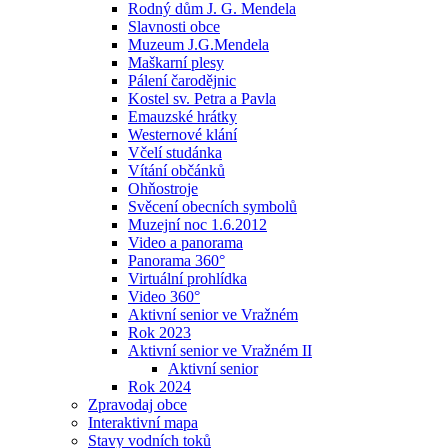
Rodný dům J. G. Mendela
Slavnosti obce
Muzeum J.G.Mendela
Maškarní plesy
Pálení čarodějnic
Kostel sv. Petra a Pavla
Emauzské hrátky
Westernové klání
Včelí studánka
Vítání občánků
Ohňostroje
Svěcení obecních symbolů
Muzejní noc 1.6.2012
Video a panorama
Panorama 360°
Virtuální prohlídka
Video 360°
Aktivní senior ve Vražném
Rok 2023
Aktivní senior ve Vražném II
Aktivní senior
Rok 2024
Zpravodaj obce
Interaktivní mapa
Stavy vodních toků