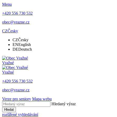
Menu
+420 556 730 532
obec@vrazne.cz
CZ
Česky
CZ
Česky
EN
English
DE
Deutsch
Vražné
Vražné
+420 556 730 532
obec@vrazne.cz
Verze pro seniory
Mapa webu
Hledaný výraz
Hledat
rozšířené vyhledávání