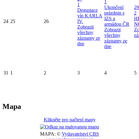
1
1
Ukončení
29
Degustace
prázdnin s
2
vín KARLA
IZS a
H
24
25
26
IV.
armádou ČR
N
Zobrazit
Zobrazit
Zo
všechny
všechny
zá
záznamy ze
záznamy ze
dne
dne
31
1
2
3
4
5
Mapa
Klikněte pro načtení mapy
MAPA: ©
Vydavatelství CBS