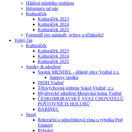
Hlášení místního rozhlasu
Informace od nás
Kulturáček
Kulturáček 2023
Kulturáček 2024
Kulturáček 2025
Formulář pro stánkaře, tvůrce a účinkující
Volný čas
Kulturáček
Kulturáček 2023
Kulturáček 2024
Kulturáček 2025
Spolky & sdružení
Spolek MENDEL - přátelé obce Vražné z.s.
Stanovy spolku
JSDH Vražné
Tělovýchovná jednota Sokol Vražné, z.s.
Myslivecké sdružení Moravská brána Vražné
ČESKOMORAVSKÝ SVAZ CHOVATELŮ
POŠTOVNÍCH HOLUBŮ
BABINEC
Sport
Rekreační a odpočinková zóna u rybníka Pod
Emauzy
Rybolov