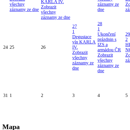
KARLA IV.
všechny
záznamy ze
Zo
Zobrazit
záznamy ze dne
dne
zá
všechny
záznamy ze dne
28
27
1
1
Ukončení
29
Degustace
prázdnin s
2
vín KARLA
IZS a
H
24
25
26
IV.
armádou ČR
N
Zobrazit
Zobrazit
Zo
všechny
všechny
zá
záznamy ze
záznamy ze
dne
dne
31
1
2
3
4
5
Mapa