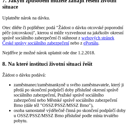
7. Jakým způsobem můžete zahájit řešení životní
situace
Uplatněte nárok na dávku.
Otec dítěte či pojištěnec podá "Žádost o dávku otcovské poporodní
péče (otcovskou)", kterou si může vyzvednout na jakékoliv okresní
správě sociálního zabezpečení či stáhnout z
webových stránek
České správy sociálního zabezpečení
nebo z
ePortálu
.
Nejdříve je možné nárok uplatnit ode dne 1.2.2018.
8. Na které instituci životní situaci řešit
Žádost o dávku podává:
zaměstnanec/zaměstnankyně u svého zaměstnavatele, který ji
předá po skončení podpůrčí doby příslušné okresní správě
sociálního zabezpečení, Pražské správě sociálního
zabezpečení nebo Městské správě sociálního zabezpečení
Brno (dále též "OSSZ/PSSZ/MSSZ Brno"),
osoba samostatně výdělečně činná po skončení podpůrčí doby
u OSSZ/PSSZ/MSSZ Brno příslušné podle místa trvalého
pobytu.