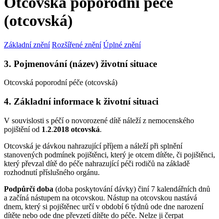
Otcovská poporodní péče
(otcovská)
Základní znění
Rozšířené znění
Úplné znění
3. Pojmenování (název) životní situace
Otcovská poporodní péče (otcovská)
4. Základní informace k životní situaci
V souvislosti s péčí o novorozené dítě náleží z nemocenského
pojištění od
1
.
2
.
2018 otcovská
.
Otcovská je dávkou nahrazující příjem a náleží při splnění
stanovených podmínek pojištěnci, který je otcem dítěte, či pojištěnci,
který převzal dítě do péče nahrazující péči rodičů na základě
rozhodnutí příslušného orgánu.
Podpůrčí doba
(doba poskytování dávky) činí 7 kalendářních dnů
a začíná nástupem na otcovskou. Nástup na otcovskou nastává
dnem, který si pojištěnec určí v období 6 týdnů ode dne narození
dítěte nebo ode dne převzetí dítěte do péče. Nelze ji čerpat