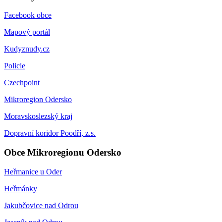
Facebook obce
Mapový portál
Kudyznudy.cz
Policie
Czechpoint
Mikroregion Odersko
Moravskoslezský kraj
Dopravní koridor Poodří, z.s.
Obce Mikroregionu Odersko
Heřmanice u Oder
Heřmánky
Jakubčovice nad Odrou