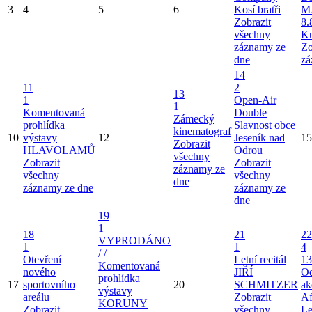
3
4
5
6
Kosí bratři
M
Zobrazit
8.
všechny
Ku
záznamy ze
Zo
dne
zá
14
11
2
13
1
Open-Air
1
Komentovaná
Double
Zámecký
prohlídka
Slavnost obce
kinematograf
10
výstavy
12
Jeseník nad
15
Zobrazit
HLAVOLAMŮ
Odrou
všechny
Zobrazit
Zobrazit
záznamy ze
všechny
všechny
dne
záznamy ze dne
záznamy ze
dne
19
1
18
21
22
VYPRODÁNO
1
1
4
/ /
Otevření
Letní recitál
13
Komentovaná
nového
JIŘÍ
Od
prohlídka
17
sportovního
20
SCHMITZER
ak
výstavy
areálu
Zobrazit
Af
KORUNY
Zobrazit
všechny
Le