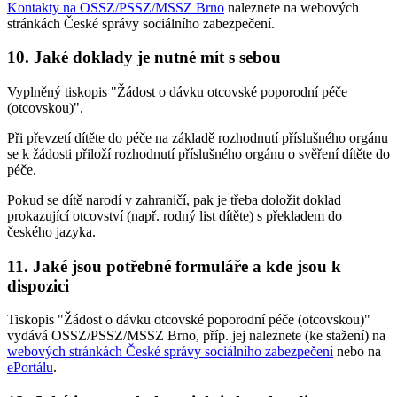
Kontakty na OSSZ/PSSZ/MSSZ Brno
naleznete na webových
stránkách České správy sociálního zabezpečení.
10. Jaké doklady je nutné mít s sebou
Vyplněný tiskopis "Žádost o dávku otcovské poporodní péče
(otcovskou)".
Při převzetí dítěte do péče na základě rozhodnutí příslušného orgánu
se k žádosti přiloží rozhodnutí příslušného orgánu o svěření dítěte do
péče.
Pokud se dítě narodí v zahraničí, pak je třeba doložit doklad
prokazující otcovství (např. rodný list dítěte) s překladem do
českého jazyka.
11. Jaké jsou potřebné formuláře a kde jsou k
dispozici
Tiskopis "Žádost o dávku otcovské poporodní péče (otcovskou)"
vydává OSSZ/PSSZ/MSSZ Brno, příp. jej naleznete (ke stažení) na
webových stránkách České správy sociálního zabezpečení
nebo na
ePortálu
.