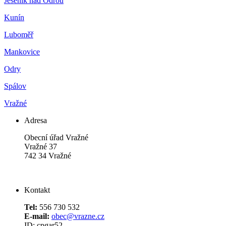
Jeseník nad Odrou
Kunín
Luboměř
Mankovice
Odry
Spálov
Vražné
Adresa
Obecní úřad Vražné
Vražné 37
742 34 Vražné
Kontakt
Tel:
556 730 532
E-mail:
obec@vrazne.cz
ID: cpgar52