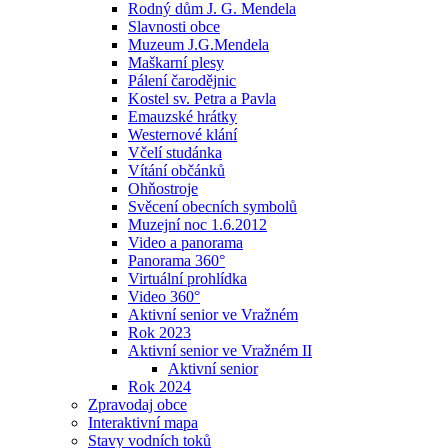
Rodný dům J. G. Mendela
Slavnosti obce
Muzeum J.G.Mendela
Maškarní plesy
Pálení čarodějnic
Kostel sv. Petra a Pavla
Emauzské hrátky
Westernové klání
Včelí studánka
Vítání občánků
Ohňostroje
Svěcení obecních symbolů
Muzejní noc 1.6.2012
Video a panorama
Panorama 360°
Virtuální prohlídka
Video 360°
Aktivní senior ve Vražném
Rok 2023
Aktivní senior ve Vražném II
Aktivní senior
Rok 2024
Zpravodaj obce
Interaktivní mapa
Stavy vodních toků