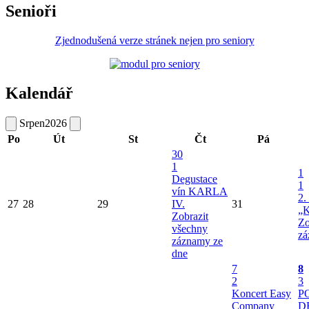
Senioři
Zjednodušená verze stránek nejen pro seniory
Kalendář
Srpen
2026
Po
Út
St
Čt
Pá
30
1
1
Degustace
1
vín KARLA
2.
27
28
29
IV.
31
„K
Zobrazit
Zo
všechny
zá
záznamy ze
dne
7
8
2
3
Koncert Easy
P
Company
D