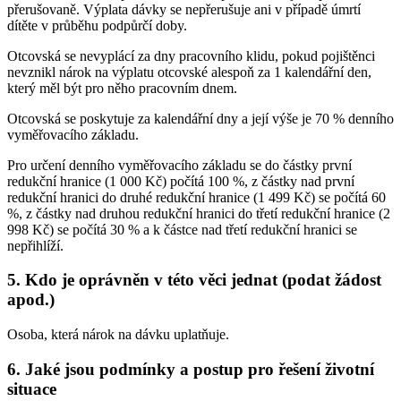
přerušovaně. Výplata dávky se nepřerušuje ani v případě úmrtí
dítěte v průběhu podpůrčí doby.
Otcovská se nevyplácí za dny pracovního klidu, pokud pojištěnci
nevznikl nárok na výplatu otcovské alespoň za 1 kalendářní den,
který měl být pro něho pracovním dnem.
Otcovská se poskytuje za kalendářní dny a její výše je 70 % denního
vyměřovacího základu.
Pro určení denního vyměřovacího základu se do částky první
redukční hranice (1 000 Kč) počítá 100 %, z částky nad první
redukční hranici do druhé redukční hranice (1 499 Kč) se počítá 60
%, z částky nad druhou redukční hranici do třetí redukční hranice (2
998 Kč) se počítá 30 % a k částce nad třetí redukční hranici se
nepřihlíží.
5. Kdo je oprávněn v této věci jednat (podat žádost
apod.)
Osoba, která nárok na dávku uplatňuje.
6. Jaké jsou podmínky a postup pro řešení životní
situace