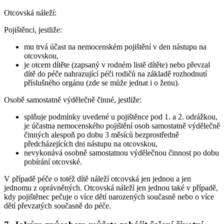
Otcovská náleží:
Pojištěnci, jestliže:
mu trvá účast na nemocenském pojištění v den nástupu na
otcovskou,
je otcem dítěte (zapsaný v rodném listě dítěte) nebo převzal
dítě do péče nahrazující péči rodičů na základě rozhodnutí
příslušného orgánu (zde se může jednat i o ženu).
Osobě samostatně výdělečně činné, jestliže:
splňuje podmínky uvedené u pojištěnce pod 1. a 2. odrážkou,
je účastna nemocenského pojištění osob samostatně výdělečně
činných alespoň po dobu 3 měsíců bezprostředně
předcházejících dni nástupu na otcovskou,
nevykonává osobně samostatnou výdělečnou činnost po dobu
pobírání otcovské.
V případě péče o totéž dítě náleží otcovská jen jednou a jen
jednomu z oprávněných. Otcovská náleží jen jednou také v případě,
kdy pojištěnec pečuje o více dětí narozených současně nebo o více
dětí převzatých současně do péče.