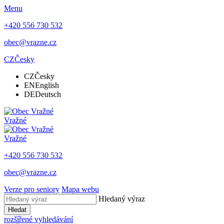
Menu
+420 556 730 532
obec@vrazne.cz
CZ
Česky
CZ
Česky
EN
English
DE
Deutsch
Vražné
Vražné
+420 556 730 532
obec@vrazne.cz
Verze pro seniory
Mapa webu
Hledaný výraz
Hledat
rozšířené vyhledávání