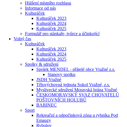
Hlášení místního rozhlasu
Informace od nás
Kulturáček
Kulturáček 2023
Kulturáček 2024
Kulturáček 2025
Formulář pro stánkaře, tvůrce a účinkující
Volný čas
Kulturáček
Kulturáček 2023
Kulturáček 2024
Kulturáček 2025
Spolky & sdružení
Spolek MENDEL - přátelé obce Vražné z.s.
Stanovy spolku
JSDH Vražné
Tělovýchovná jednota Sokol Vražné, z.s.
Myslivecké sdružení Moravská brána Vražné
ČESKOMORAVSKÝ SVAZ CHOVATELŮ
POŠTOVNÍCH HOLUBŮ
BABINEC
Sport
Rekreační a odpočinková zóna u rybníka Pod
Emauzy
Rybolov