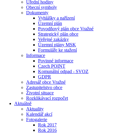
Úřední hodiny
Obecní symboly
Dokumenty
Vyhlášky a nařízení
Územní plán
Povodňový plán obce Vražné
Strategický plán obce
Veřejné zakázky
Územní plány MSK
Formuláře ke stažení
Informace
Povinné informace
Czech POINT
Komunální odpad - SVOZ
GDPR
Adresář obce Vražné
Zastupitelstvo obce
Životní situace
Rozklikávací rozpočet
Aktuálně
Aktuality
Kalendář akcí
Fotogalerie
Rok 2017
Rok 2016