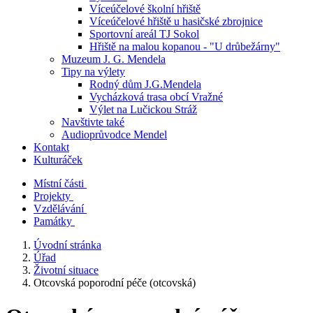
Víceúčelové školní hřiště
Víceúčelové hřiště u hasičské zbrojnice
Sportovní areál TJ Sokol
Hřiště na malou kopanou - "U drůbežárny"
Muzeum J. G. Mendela
Tipy na výlety
Rodný dům J.G.Mendela
Vycházková trasa obcí Vražné
Výlet na Lučickou Stráž
Navštivte také
Audioprůvodce Mendel
Kontakt
Kulturáček
Místní části
Projekty
Vzdělávání
Památky
Úvodní stránka
Úřad
Životní situace
Otcovská poporodní péče (otcovská)