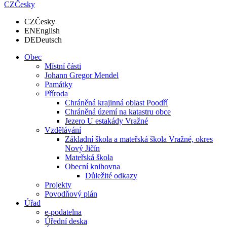
CZ
Česky
CZ
Česky
EN
English
DE
Deutsch
Obec
Místní části
Johann Gregor Mendel
Památky
Příroda
Chráněná krajinná oblast Poodří
Chráněná území na katastru obce
Jezero U estakády Vražné
Vzdělávání
Základní škola a mateřská škola Vražné, okres
Nový Jičín
Mateřská škola
Obecní knihovna
Důležité odkazy
Projekty
Povodňový plán
Úřad
e-podatelna
Úřední deska