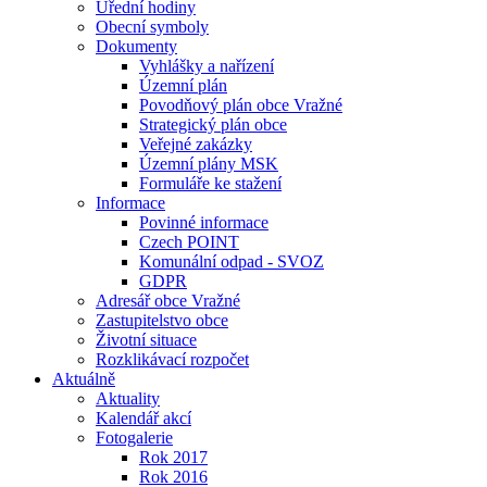
Úřední hodiny
Obecní symboly
Dokumenty
Vyhlášky a nařízení
Územní plán
Povodňový plán obce Vražné
Strategický plán obce
Veřejné zakázky
Územní plány MSK
Formuláře ke stažení
Informace
Povinné informace
Czech POINT
Komunální odpad - SVOZ
GDPR
Adresář obce Vražné
Zastupitelstvo obce
Životní situace
Rozklikávací rozpočet
Aktuálně
Aktuality
Kalendář akcí
Fotogalerie
Rok 2017
Rok 2016