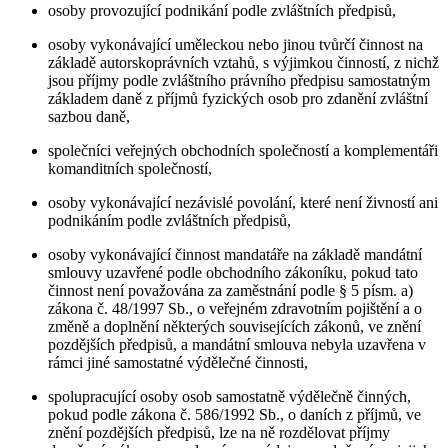
osoby provozující podnikání podle zvláštních předpisů,
osoby vykonávající uměleckou nebo jinou tvůrčí činnost na
základě autorskoprávních vztahů, s výjimkou činností, z nichž
jsou příjmy podle zvláštního právního předpisu samostatným
základem daně z příjmů fyzických osob pro zdanění zvláštní
sazbou daně,
společníci veřejných obchodních společností a komplementáři
komanditních společností,
osoby vykonávající nezávislé povolání, které není živností ani
podnikáním podle zvláštních předpisů,
osoby vykonávající činnost mandatáře na základě mandátní
smlouvy uzavřené podle obchodního zákoníku, pokud tato
činnost není považována za zaměstnání podle § 5 písm. a)
zákona č. 48/1997 Sb., o veřejném zdravotním pojištění a o
změně a doplnění některých souvisejících zákonů, ve znění
pozdějších předpisů, a mandátní smlouva nebyla uzavřena v
rámci jiné samostatné výdělečné činnosti,
spolupracující osoby osob samostatně výdělečně činných,
pokud podle zákona č. 586/1992 Sb., o daních z příjmů, ve
znění pozdějších předpisů, lze na ně rozdělovat příjmy