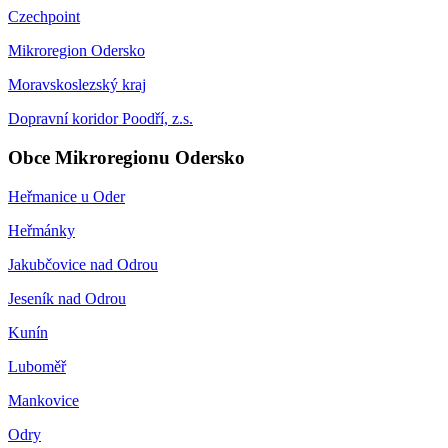
Czechpoint
Mikroregion Odersko
Moravskoslezský kraj
Dopravní koridor Poodří, z.s.
Obce Mikroregionu Odersko
Heřmanice u Oder
Heřmánky
Jakubčovice nad Odrou
Jeseník nad Odrou
Kunín
Luboměř
Mankovice
Odry