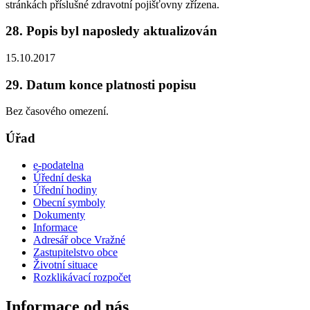
stránkách příslušné zdravotní pojišťovny zřízena.
28. Popis byl naposledy aktualizován
15.10.2017
29. Datum konce platnosti popisu
Bez časového omezení.
Úřad
e-podatelna
Úřední deska
Úřední hodiny
Obecní symboly
Dokumenty
Informace
Adresář obce Vražné
Zastupitelstvo obce
Životní situace
Rozklikávací rozpočet
Informace od nás