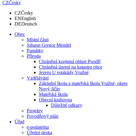
CZ
Česky
CZ
Česky
EN
English
DE
Deutsch
Obec
Místní části
Johann Gregor Mendel
Památky
Příroda
Chráněná krajinná oblast Poodří
Chráněná území na katastru obce
Jezero U estakády Vražné
Vzdělávání
Základní škola a mateřská škola Vražné, okres
Nový Jičín
Mateřská škola
Obecní knihovna
Důležité odkazy
Projekty
Povodňový plán
Úřad
e-podatelna
Úřední deska