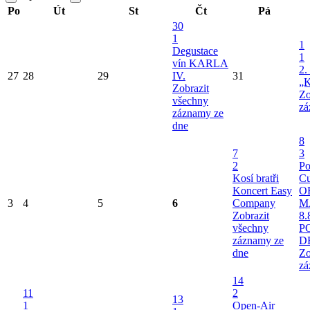
Po
Út
St
Čt
Pá
30
1
1
Degustace
1
vín KARLA
2.
27
28
29
IV.
31
„K
Zobrazit
Zo
všechny
zá
záznamy ze
dne
8
7
3
2
Po
Kosí bratři
Cu
Koncert Easy
O
3
4
5
6
Company
M
Zobrazit
8.
všechny
P
záznamy ze
D
dne
Zo
zá
14
11
2
13
1
Open-Air