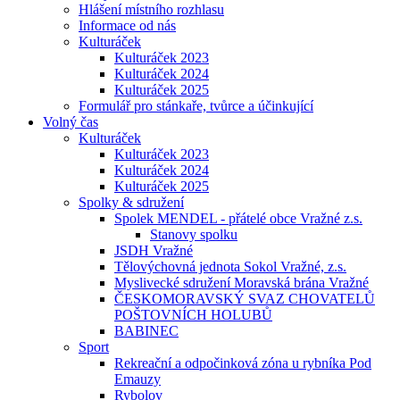
Hlášení místního rozhlasu
Informace od nás
Kulturáček
Kulturáček 2023
Kulturáček 2024
Kulturáček 2025
Formulář pro stánkaře, tvůrce a účinkující
Volný čas
Kulturáček
Kulturáček 2023
Kulturáček 2024
Kulturáček 2025
Spolky & sdružení
Spolek MENDEL - přátelé obce Vražné z.s.
Stanovy spolku
JSDH Vražné
Tělovýchovná jednota Sokol Vražné, z.s.
Myslivecké sdružení Moravská brána Vražné
ČESKOMORAVSKÝ SVAZ CHOVATELŮ
POŠTOVNÍCH HOLUBŮ
BABINEC
Sport
Rekreační a odpočinková zóna u rybníka Pod
Emauzy
Rybolov