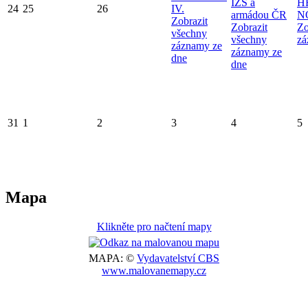
IZS a
H
24
25
26
IV.
armádou ČR
N
Zobrazit
Zobrazit
Zo
všechny
všechny
zá
záznamy ze
záznamy ze
dne
dne
31
1
2
3
4
5
Mapa
Klikněte pro načtení mapy
MAPA: ©
Vydavatelství CBS
www.malovanemapy.cz