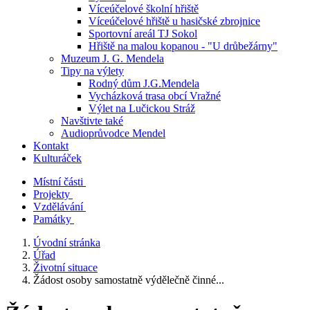
Víceúčelové školní hřiště
Víceúčelové hřiště u hasičské zbrojnice
Sportovní areál TJ Sokol
Hřiště na malou kopanou - "U drůbežárny"
Muzeum J. G. Mendela
Tipy na výlety
Rodný dům J.G.Mendela
Vycházková trasa obcí Vražné
Výlet na Lučickou Stráž
Navštivte také
Audioprůvodce Mendel
Kontakt
Kulturáček
Místní části
Projekty
Vzdělávání
Památky
Úvodní stránka
Úřad
Životní situace
Žádost osoby samostatně výdělečně činné...