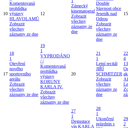
1
Komentovaná
Double
Zámecký
prohlídka
Slavnost obce
kinematograf
10
výstavy
12
Jeseník nad
15
Zobrazit
HLAVOLAMŮ
Odrou
všechny
Zobrazit
Zobrazit
záznamy ze
všechny
všechny
dne
záznamy ze dne
záznamy ze
dne
19
1
18
21
22
VYPRODÁNO
1
1
4
/ /
Otevření
Letní recitál
13
Komentovaná
nového
JIŘÍ
Od
prohlídka
17
sportovního
20
SCHMITZER
ak
výstavy
areálu
Zobrazit
Af
KORUNY
Zobrazit
všechny
Le
KARLA IV.
všechny
záznamy ze
Zo
Zobrazit
záznamy ze dne
dne
zá
všechny
záznamy ze dne
28
27
1
1
Ukončení
29
Degustace
prázdnin s
2
vín KARLA