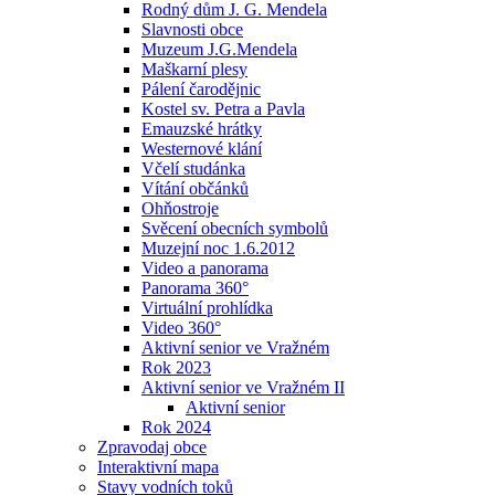
Rodný dům J. G. Mendela
Slavnosti obce
Muzeum J.G.Mendela
Maškarní plesy
Pálení čarodějnic
Kostel sv. Petra a Pavla
Emauzské hrátky
Westernové klání
Včelí studánka
Vítání občánků
Ohňostroje
Svěcení obecních symbolů
Muzejní noc 1.6.2012
Video a panorama
Panorama 360°
Virtuální prohlídka
Video 360°
Aktivní senior ve Vražném
Rok 2023
Aktivní senior ve Vražném II
Aktivní senior
Rok 2024
Zpravodaj obce
Interaktivní mapa
Stavy vodních toků