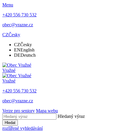
Menu
+420 556 730 532
obec@vrazne.cz
CZ
Česky
CZ
Česky
EN
English
DE
Deutsch
Vražné
Vražné
+420 556 730 532
obec@vrazne.cz
Verze pro seniory
Mapa webu
Hledaný výraz
Hledat
rozšířené vyhledávání