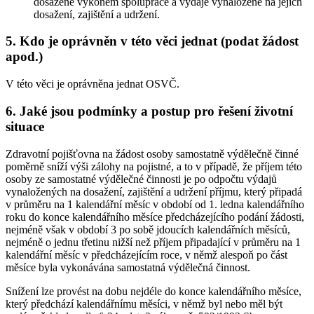
dosažené výkonem spolupráce a výdaje vynaložené na jejich
dosažení, zajištění a udržení.
5. Kdo je oprávněn v této věci jednat (podat žádost
apod.)
V této věci je oprávněna jednat OSVČ.
6. Jaké jsou podmínky a postup pro řešení životní
situace
Zdravotní pojišťovna na žádost osoby samostatně výdělečně činné
poměrně sníží výši zálohy na pojistné, a to v případě, že příjem této
osoby ze samostatné výdělečné činnosti je po odpočtu výdajů
vynaložených na dosažení, zajištění a udržení příjmu, který připadá
v průměru na 1 kalendářní měsíc v období od 1. ledna kalendářního
roku do konce kalendářního měsíce předcházejícího podání žádosti,
nejméně však v období 3 po sobě jdoucích kalendářních měsíců,
nejméně o jednu třetinu nižší než příjem připadající v průměru na 1
kalendářní měsíc v předcházejícím roce, v němž alespoň po část
měsíce byla vykonávána samostatná výdělečná činnost.
Snížení lze provést na dobu nejdéle do konce kalendářního měsíce,
který předchází kalendářnímu měsíci, v němž byl nebo měl být