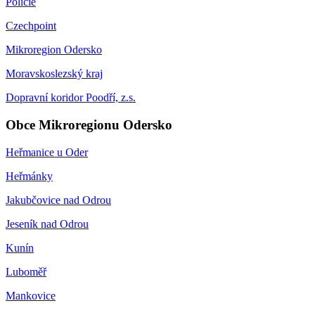
Policie
Czechpoint
Mikroregion Odersko
Moravskoslezský kraj
Dopravní koridor Poodří, z.s.
Obce Mikroregionu Odersko
Heřmanice u Oder
Heřmánky
Jakubčovice nad Odrou
Jeseník nad Odrou
Kunín
Luboměř
Mankovice