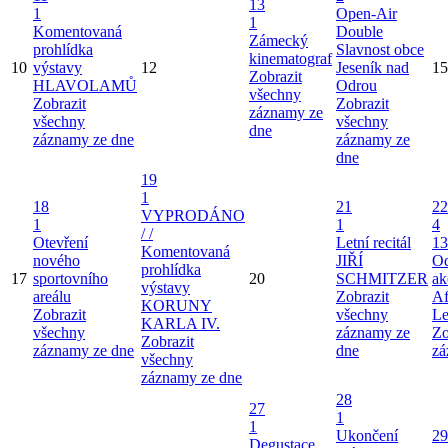
13
1
Open-Air
1
Komentovaná
Double
Zámecký
prohlídka
Slavnost obce
kinematograf
10
výstavy
12
Jeseník nad
15
Zobrazit
HLAVOLAMŮ
Odrou
všechny
Zobrazit
Zobrazit
záznamy ze
všechny
všechny
dne
záznamy ze dne
záznamy ze
dne
19
1
18
21
22
VYPRODÁNO
1
1
4
/ /
Otevření
Letní recitál
13
Komentovaná
nového
JIŘÍ
Od
prohlídka
17
sportovního
20
SCHMITZER
ak
výstavy
areálu
Zobrazit
Af
KORUNY
Zobrazit
všechny
Le
KARLA IV.
všechny
záznamy ze
Zo
Zobrazit
záznamy ze dne
dne
zá
všechny
záznamy ze dne
28
27
1
1
Ukončení
29
Degustace