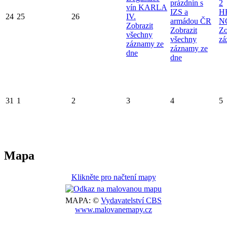
prázdnin s
2
vín KARLA
IZS a
H
24
25
26
IV.
armádou ČR
N
Zobrazit
Zobrazit
Zo
všechny
všechny
zá
záznamy ze
záznamy ze
dne
dne
31
1
2
3
4
5
Mapa
Klikněte pro načtení mapy
MAPA: ©
Vydavatelství CBS
www.malovanemapy.cz