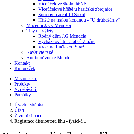
Víceúčelové školní hřiště
Víceúčelové hřiště u hasičské zbrojnice
Sportovní areál TJ Sokol
Hřiště na malou kopanou - "U drůbežárny"
Muzeum J. G. Mendela
Tipy na výlety
Rodný dům J.G.Mendela
Vycházková trasa obcí Vražné
Výlet na Lučickou Stráž
Navštivte také
Audioprůvodce Mendel
Kontakt
Kulturáček
Místní části
Projekty
Vzdělávání
Památky
Úvodní stránka
Úřad
Životní situace
Registrace distributora lihu - fyzická...