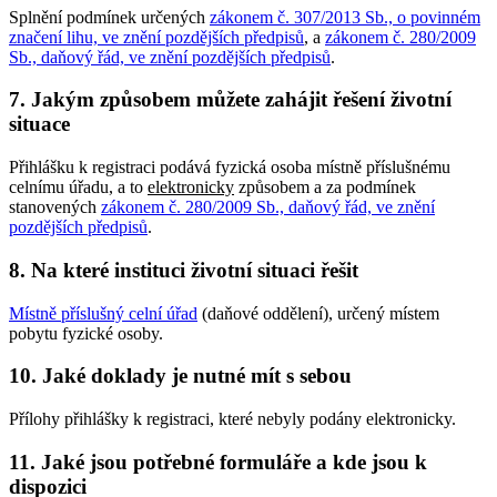
Splnění podmínek určených
zákonem č. 307/2013 Sb., o povinném
značení lihu, ve znění pozdějších předpisů
, a
zákonem č. 280/2009
Sb., daňový řád, ve znění pozdějších předpisů
.
7. Jakým způsobem můžete zahájit řešení životní
situace
Přihlášku k registraci podává fyzická osoba místně příslušnému
celnímu úřadu, a to
elektronicky
způsobem a za podmínek
stanovených
zákonem č. 280/2009 Sb., daňový řád, ve znění
pozdějších předpisů
.
8. Na které instituci životní situaci řešit
Místně příslušný celní úřad
(daňové oddělení), určený místem
pobytu fyzické osoby.
10. Jaké doklady je nutné mít s sebou
Přílohy přihlášky k registraci, které nebyly podány elektronicky.
11. Jaké jsou potřebné formuláře a kde jsou k
dispozici