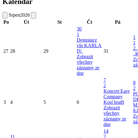
Kalendář
Srpen
2026
Po
Út
St
Čt
Pá
30
1
1
Degustace
1
vín KARLA
2.
27
28
29
IV.
31
„K
Zobrazit
Zo
všechny
zá
záznamy ze
dne
7
8
2
2
Koncert Easy
P
Company
D
3
4
5
6
Kosí bratři
M
Zobrazit
8.
všechny
Zo
záznamy ze
zá
dne
14
11
2