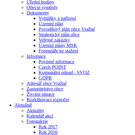
Úřední hodiny
Obecní symboly
Dokumenty
Vyhlášky a nařízení
Územní plán
Povodňový plán obce Vražné
Strategický plán obce
Veřejné zakázky
Územní plány MSK
Formuláře ke stažení
Informace
Povinné informace
Czech POINT
Komunální odpad - SVOZ
GDPR
Adresář obce Vražné
Zastupitelstvo obce
Životní situace
Rozklikávací rozpočet
Aktuálně
Aktuality
Kalendář akcí
Fotogalerie
Rok 2017
Rok 2016