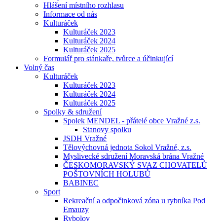
Hlášení místního rozhlasu
Informace od nás
Kulturáček
Kulturáček 2023
Kulturáček 2024
Kulturáček 2025
Formulář pro stánkaře, tvůrce a účinkující
Volný čas
Kulturáček
Kulturáček 2023
Kulturáček 2024
Kulturáček 2025
Spolky & sdružení
Spolek MENDEL - přátelé obce Vražné z.s.
Stanovy spolku
JSDH Vražné
Tělovýchovná jednota Sokol Vražné, z.s.
Myslivecké sdružení Moravská brána Vražné
ČESKOMORAVSKÝ SVAZ CHOVATELŮ
POŠTOVNÍCH HOLUBŮ
BABINEC
Sport
Rekreační a odpočinková zóna u rybníka Pod
Emauzy
Rybolov