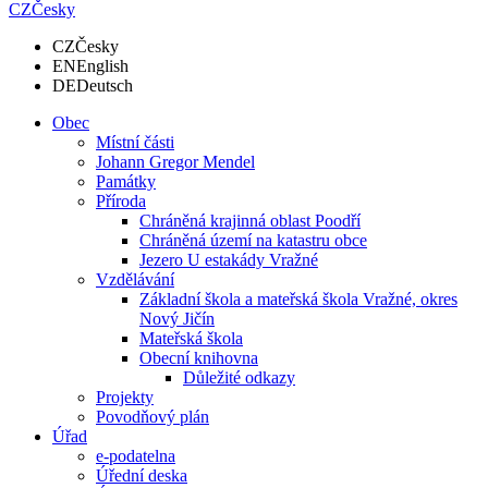
CZ
Česky
CZ
Česky
EN
English
DE
Deutsch
Obec
Místní části
Johann Gregor Mendel
Památky
Příroda
Chráněná krajinná oblast Poodří
Chráněná území na katastru obce
Jezero U estakády Vražné
Vzdělávání
Základní škola a mateřská škola Vražné, okres
Nový Jičín
Mateřská škola
Obecní knihovna
Důležité odkazy
Projekty
Povodňový plán
Úřad
e-podatelna
Úřední deska