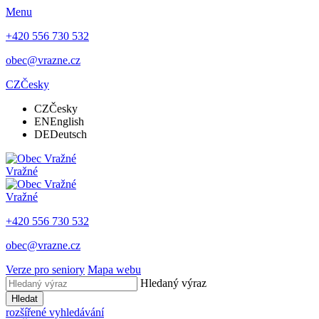
Menu
+420 556 730 532
obec@vrazne.cz
CZ
Česky
CZ
Česky
EN
English
DE
Deutsch
Vražné
Vražné
+420 556 730 532
obec@vrazne.cz
Verze pro seniory
Mapa webu
Hledaný výraz
Hledat
rozšířené vyhledávání