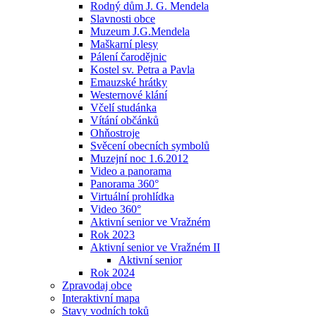
Rodný dům J. G. Mendela
Slavnosti obce
Muzeum J.G.Mendela
Maškarní plesy
Pálení čarodějnic
Kostel sv. Petra a Pavla
Emauzské hrátky
Westernové klání
Včelí studánka
Vítání občánků
Ohňostroje
Svěcení obecních symbolů
Muzejní noc 1.6.2012
Video a panorama
Panorama 360°
Virtuální prohlídka
Video 360°
Aktivní senior ve Vražném
Rok 2023
Aktivní senior ve Vražném II
Aktivní senior
Rok 2024
Zpravodaj obce
Interaktivní mapa
Stavy vodních toků