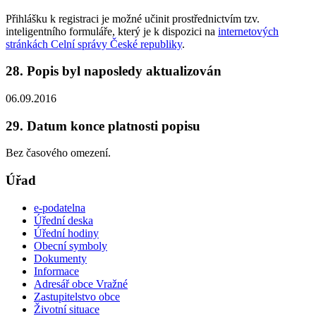
Přihlášku k registraci je možné učinit prostřednictvím tzv.
inteligentního formuláře, který je k dispozici na
internetových
stránkách Celní správy České republiky
.
28. Popis byl naposledy aktualizován
06.09.2016
29. Datum konce platnosti popisu
Bez časového omezení.
Úřad
e-podatelna
Úřední deska
Úřední hodiny
Obecní symboly
Dokumenty
Informace
Adresář obce Vražné
Zastupitelstvo obce
Životní situace