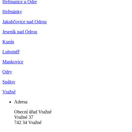
Heřmanice u Oder
Heřmánky
Jakubčovice nad Odrou
Jeseník nad Odrou
Kunín
Luboměř
Mankovice
Odry
Spálov
Vražné
Adresa
Obecní úřad Vražné
Vražné 37
742 34 Vražné