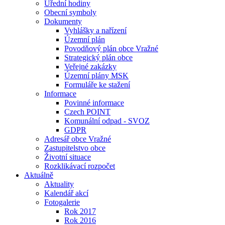
Úřední hodiny
Obecní symboly
Dokumenty
Vyhlášky a nařízení
Územní plán
Povodňový plán obce Vražné
Strategický plán obce
Veřejné zakázky
Územní plány MSK
Formuláře ke stažení
Informace
Povinné informace
Czech POINT
Komunální odpad - SVOZ
GDPR
Adresář obce Vražné
Zastupitelstvo obce
Životní situace
Rozklikávací rozpočet
Aktuálně
Aktuality
Kalendář akcí
Fotogalerie
Rok 2017
Rok 2016