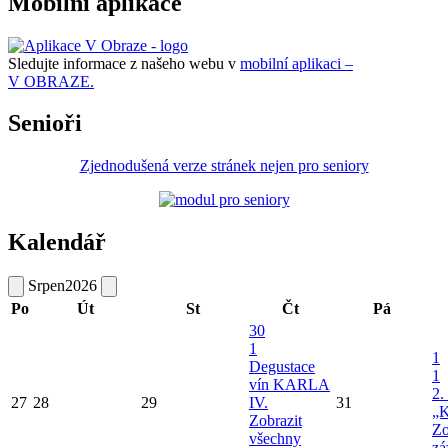
Mobilní aplikace
Sledujte informace z našeho webu v
mobilní aplikaci –
V OBRAZE.
Senioři
Zjednodušená verze stránek nejen pro seniory
Kalendář
Srpen
2026
Po
Út
St
Čt
Pá
30
1
1
Degustace
1
vín KARLA
2.
27
28
29
IV.
31
„K
Zobrazit
Zo
všechny
zá