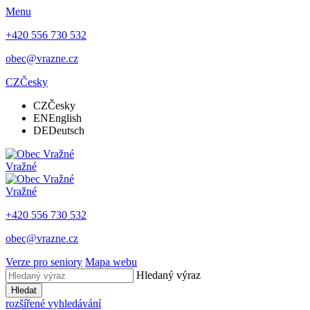
Menu
+420 556 730 532
obec@vrazne.cz
CZ
Česky
CZ
Česky
EN
English
DE
Deutsch
Vražné
Vražné
+420 556 730 532
obec@vrazne.cz
Verze pro seniory
Mapa webu
Hledaný výraz
Hledat
rozšířené vyhledávání