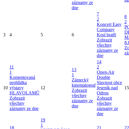
záznamy ze
dne
7
8
2
2
Koncert Easy
P
Company
D
3
4
5
6
Kosí bratři
M
Zobrazit
8.
všechny
Zo
záznamy ze
zá
dne
14
11
2
13
1
Open-Air
1
Komentovaná
Double
Zámecký
prohlídka
Slavnost obce
kinematograf
10
výstavy
12
Jeseník nad
15
Zobrazit
HLAVOLAMŮ
Odrou
všechny
Zobrazit
Zobrazit
záznamy ze
všechny
všechny
dne
záznamy ze dne
záznamy ze
dne
19
1
18
21
22