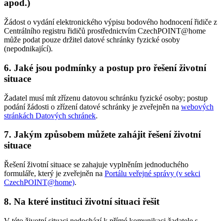
apod.)
Žádost o vydání elektronického výpisu bodového hodnocení řidiče z
Centrálního registru řidičů prostřednictvím CzechPOINT@home
může podat pouze držitel datové schránky fyzické osoby
(nepodnikající).
6. Jaké jsou podmínky a postup pro řešení životní
situace
Žadatel musí mít zřízenu datovou schránku fyzické osoby; postup
podání žádosti o zřízení datové schránky je zveřejněn na
webových
stránkách Datových schránek
.
7. Jakým způsobem můžete zahájit řešení životní
situace
Řešení životní situace se zahajuje vyplněním jednoduchého
formuláře, který je zveřejněn na
Portálu veřejné správy (v sekci
CzechPOINT@home)
.
8. Na které instituci životní situaci řešit
V této životní situaci nedochází k přímé komunikaci žadatele s