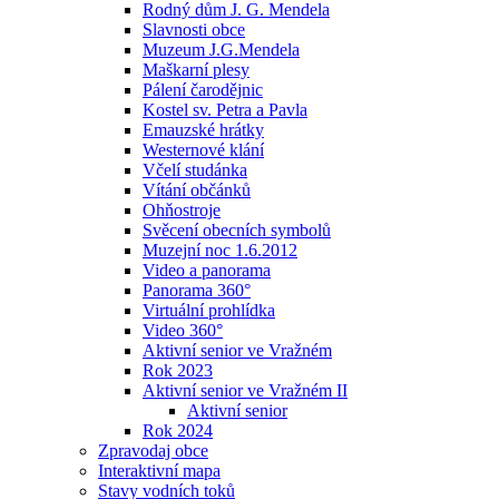
Rodný dům J. G. Mendela
Slavnosti obce
Muzeum J.G.Mendela
Maškarní plesy
Pálení čarodějnic
Kostel sv. Petra a Pavla
Emauzské hrátky
Westernové klání
Včelí studánka
Vítání občánků
Ohňostroje
Svěcení obecních symbolů
Muzejní noc 1.6.2012
Video a panorama
Panorama 360°
Virtuální prohlídka
Video 360°
Aktivní senior ve Vražném
Rok 2023
Aktivní senior ve Vražném II
Aktivní senior
Rok 2024
Zpravodaj obce
Interaktivní mapa
Stavy vodních toků