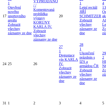
VYPRODÁNO
1
1
4
/ /
Otevření
Letní recitál
13
Komentovaná
nového
JIŘÍ
Od
prohlídka
17
sportovního
20
SCHMITZER
ak
výstavy
areálu
Zobrazit
Af
KORUNY
Zobrazit
všechny
Le
KARLA IV.
všechny
záznamy ze
Zo
Zobrazit
záznamy ze dne
dne
zá
všechny
záznamy ze dne
28
27
1
1
Ukončení
29
Degustace
prázdnin s
2
vín KARLA
IZS a
H
24
25
26
IV.
armádou ČR
N
Zobrazit
Zobrazit
Zo
všechny
všechny
zá
záznamy ze
záznamy ze
dne
dne
31
1
2
3
4
5