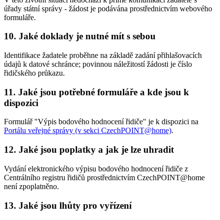
úřady státní správy - žádost je podávána prostřednictvím webového
formuláře.
10. Jaké doklady je nutné mít s sebou
Identifikace žadatele proběhne na základě zadání přihlašovacích
údajů k datové schránce; povinnou náležitostí žádosti je číslo
řidičského průkazu.
11. Jaké jsou potřebné formuláře a kde jsou k
dispozici
Formulář "Výpis bodového hodnocení řidiče" je k dispozici na
Portálu veřejné správy (v sekci CzechPOINT@home)
.
12. Jaké jsou poplatky a jak je lze uhradit
Vydání elektronického výpisu bodového hodnocení řidiče z
Centrálního registru řidičů prostřednictvím CzechPOINT@home
není zpoplatněno.
13. Jaké jsou lhůty pro vyřízení