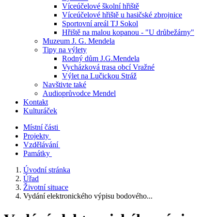
Víceúčelové školní hřiště
Víceúčelové hřiště u hasičské zbrojnice
Sportovní areál TJ Sokol
Hřiště na malou kopanou - "U drůbežárny"
Muzeum J. G. Mendela
Tipy na výlety
Rodný dům J.G.Mendela
Vycházková trasa obcí Vražné
Výlet na Lučickou Stráž
Navštivte také
Audioprůvodce Mendel
Kontakt
Kulturáček
Místní části
Projekty
Vzdělávání
Památky
Úvodní stránka
Úřad
Životní situace
Vydání elektronického výpisu bodového...