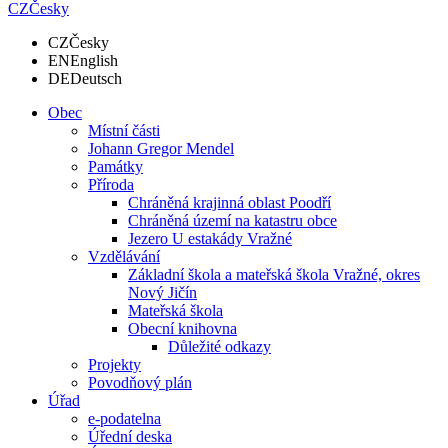
CZ
Česky
CZ
Česky
EN
English
DE
Deutsch
Obec
Místní části
Johann Gregor Mendel
Památky
Příroda
Chráněná krajinná oblast Poodří
Chráněná území na katastru obce
Jezero U estakády Vražné
Vzdělávání
Základní škola a mateřská škola Vražné, okres
Nový Jičín
Mateřská škola
Obecní knihovna
Důležité odkazy
Projekty
Povodňový plán
Úřad
e-podatelna
Úřední deska