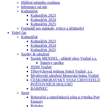
Hlášení místního rozhlasu
Informace od nás
Kulturáček
Kulturáček 2023
Kulturáček 2024
Kulturáček 2025
Formulář pro stánkaře, tvůrce a účinkující
Volný čas
Kulturáček
Kulturáček 2023
Kulturáček 2024
Kulturáček 2025
Spolky & sdružení
Spolek MENDEL - přátelé obce Vražné z.s.
Stanovy spolku
JSDH Vražné
Tělovýchovná jednota Sokol Vražné, z.s.
Myslivecké sdružení Moravská brána Vražné
ČESKOMORAVSKÝ SVAZ CHOVATELŮ
POŠTOVNÍCH HOLUBŮ
BABINEC
Sport
Rekreační a odpočinková zóna u rybníka Pod
Emauzy
Rybolov