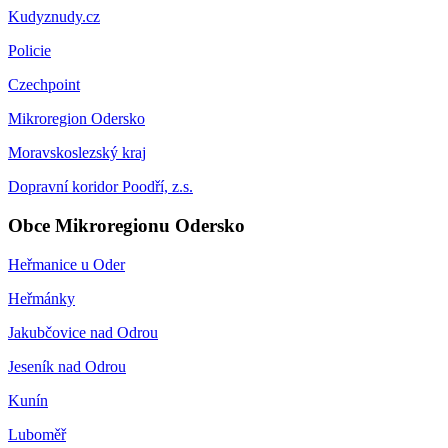
Kudyznudy.cz
Policie
Czechpoint
Mikroregion Odersko
Moravskoslezský kraj
Dopravní koridor Poodří, z.s.
Obce Mikroregionu Odersko
Heřmanice u Oder
Heřmánky
Jakubčovice nad Odrou
Jeseník nad Odrou
Kunín
Luboměř