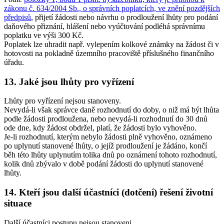
zákonu č. 634/2004 Sb., o správních poplatcích, ve znění pozdějších
předpisů
, přijetí žádosti nebo návrhu o prodloužení lhůty pro podání
daňového přiznání, hlášení nebo vyúčtování podléhá správnímu
poplatku ve výši 300 Kč.
Poplatek lze uhradit např. vylepením kolkové známky na žádost či v
hotovosti na pokladně územního pracoviště příslušného finančního
úřadu.
13. Jaké jsou lhůty pro vyřízení
Lhůty pro vyřízení nejsou stanoveny.
Nevydá-li však správce daně rozhodnutí do doby, o niž má být lhůta
podle žádosti prodloužena, nebo nevydá-li rozhodnutí do 30 dnů
ode dne, kdy žádost obdržel, platí, že žádosti bylo vyhověno.
Je-li rozhodnutí, kterým nebylo žádosti plně vyhověno, oznámeno
po uplynutí stanovené lhůty, o jejíž prodloužení je žádáno, končí
běh této lhůty uplynutím tolika dnů po oznámení tohoto rozhodnutí,
kolik dnů zbývalo v době podání žádosti do uplynutí stanovené
lhůty.
14. Kteří jsou další účastníci (dotčení) řešení životní
situace
Další účastníci postupu nejsou stanoveni.