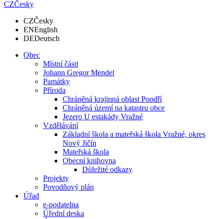
CZ
Česky
CZ
Česky
EN
English
DE
Deutsch
Obec
Místní části
Johann Gregor Mendel
Památky
Příroda
Chráněná krajinná oblast Poodří
Chráněná území na katastru obce
Jezero U estakády Vražné
Vzdělávání
Základní škola a mateřská škola Vražné, okres
Nový Jičín
Mateřská škola
Obecní knihovna
Důležité odkazy
Projekty
Povodňový plán
Úřad
e-podatelna
Úřední deska