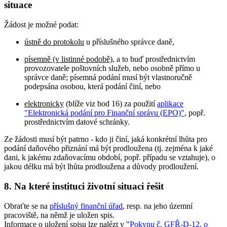
situace
Žádost je možné podat:
ústně do protokolu
u příslušného správce daně,
písemně (v listinné podobě)
, a to buď prostřednictvím
provozovatele poštovních služeb, nebo osobně přímo u
správce daně; písemná podání musí být vlastnoručně
podepsána osobou, která podání činí, nebo
elektronicky
(blíže viz bod 16) za použití
aplikace
"Elektronická podání pro Finanční správu (EPO)"
, popř.
prostřednictvím datové schránky.
Ze žádosti musí být patrno - kdo ji činí, jaká konkrétní lhůta pro
podání daňového přiznání má být prodloužena (tj. zejména k jaké
dani, k jakému zdaňovacímu období, popř. případu se vztahuje), o
jakou délku má být lhůta prodloužena a důvody prodloužení.
8. Na které instituci životní situaci řešit
Obraťte se na
příslušný finanční úřad
, resp. na jeho územní
pracoviště, na němž je uložen spis.
Informace o uložení spisu lze nalézt v "
Pokynu č. GFŘ-D-12, o