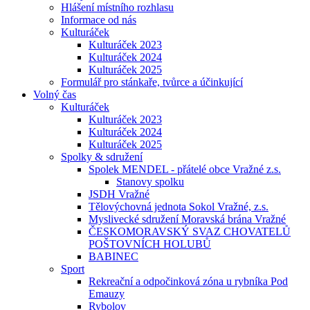
Hlášení místního rozhlasu
Informace od nás
Kulturáček
Kulturáček 2023
Kulturáček 2024
Kulturáček 2025
Formulář pro stánkaře, tvůrce a účinkující
Volný čas
Kulturáček
Kulturáček 2023
Kulturáček 2024
Kulturáček 2025
Spolky & sdružení
Spolek MENDEL - přátelé obce Vražné z.s.
Stanovy spolku
JSDH Vražné
Tělovýchovná jednota Sokol Vražné, z.s.
Myslivecké sdružení Moravská brána Vražné
ČESKOMORAVSKÝ SVAZ CHOVATELŮ
POŠTOVNÍCH HOLUBŮ
BABINEC
Sport
Rekreační a odpočinková zóna u rybníka Pod
Emauzy
Rybolov