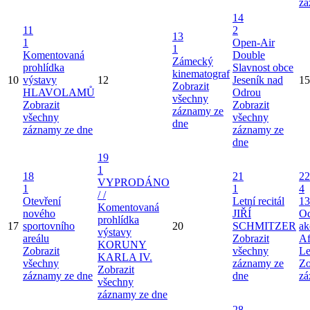
zá
14
11
2
13
1
Open-Air
1
Komentovaná
Double
Zámecký
prohlídka
Slavnost obce
kinematograf
10
výstavy
12
Jeseník nad
15
Zobrazit
HLAVOLAMŮ
Odrou
všechny
Zobrazit
Zobrazit
záznamy ze
všechny
všechny
dne
záznamy ze dne
záznamy ze
dne
19
1
18
21
22
VYPRODÁNO
1
1
4
/ /
Otevření
Letní recitál
13
Komentovaná
nového
JIŘÍ
Od
prohlídka
17
sportovního
20
SCHMITZER
ak
výstavy
areálu
Zobrazit
Af
KORUNY
Zobrazit
všechny
Le
KARLA IV.
všechny
záznamy ze
Zo
Zobrazit
záznamy ze dne
dne
zá
všechny
záznamy ze dne
28