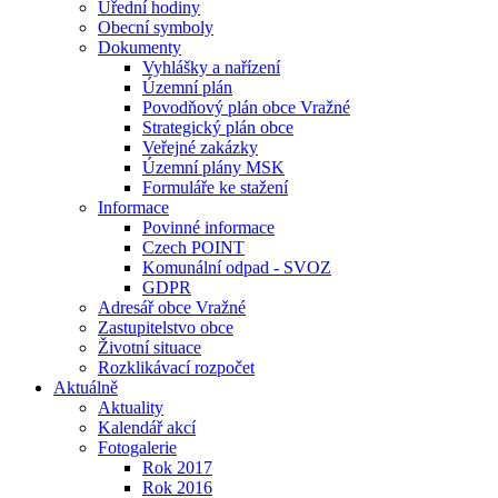
Úřední hodiny
Obecní symboly
Dokumenty
Vyhlášky a nařízení
Územní plán
Povodňový plán obce Vražné
Strategický plán obce
Veřejné zakázky
Územní plány MSK
Formuláře ke stažení
Informace
Povinné informace
Czech POINT
Komunální odpad - SVOZ
GDPR
Adresář obce Vražné
Zastupitelstvo obce
Životní situace
Rozklikávací rozpočet
Aktuálně
Aktuality
Kalendář akcí
Fotogalerie
Rok 2017
Rok 2016