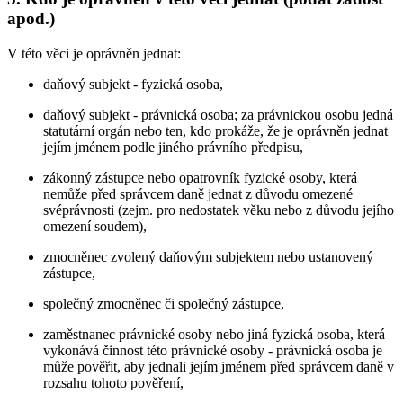
apod.)
V této věci je oprávněn jednat:
daňový subjekt - fyzická osoba,
daňový subjekt - právnická osoba; za právnickou osobu jedná
statutární orgán nebo ten, kdo prokáže, že je oprávněn jednat
jejím jménem podle jiného právního předpisu,
zákonný zástupce nebo opatrovník fyzické osoby, která
nemůže před správcem daně jednat z důvodu omezené
svéprávnosti (zejm. pro nedostatek věku nebo z důvodu jejího
omezení soudem),
zmocněnec zvolený daňovým subjektem nebo ustanovený
zástupce,
společný zmocněnec či společný zástupce,
zaměstnanec právnické osoby nebo jiná fyzická osoba, která
vykonává činnost této právnické osoby - právnická osoba je
může pověřit, aby jednali jejím jménem před správcem daně v
rozsahu tohoto pověření,