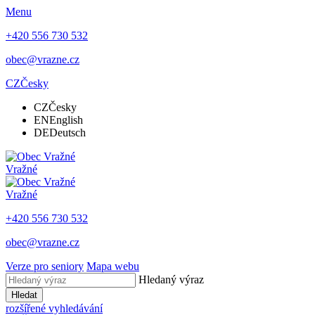
Menu
+420 556 730 532
obec@vrazne.cz
CZ
Česky
CZ
Česky
EN
English
DE
Deutsch
Vražné
Vražné
+420 556 730 532
obec@vrazne.cz
Verze pro seniory
Mapa webu
Hledaný výraz
Hledat
rozšířené vyhledávání