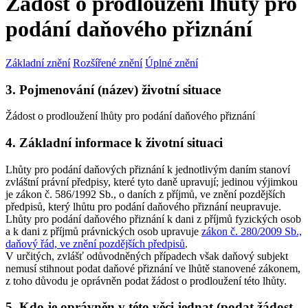
Žádost o prodloužení lhůty pro
podání daňového přiznání
Základní znění
Rozšířené znění
Úplné znění
3. Pojmenování (název) životní situace
Žádost o prodloužení lhůty pro podání daňového přiznání
4. Základní informace k životní situaci
Lhůty pro podání daňových přiznání k jednotlivým daním stanoví
zvláštní právní předpisy, které tyto daně upravují; jedinou výjimkou
je zákon č. 586/1992 Sb., o daních z příjmů, ve znění pozdějších
předpisů, který lhůtu pro podání daňového přiznání neupravuje.
Lhůty pro podání daňového přiznání k dani z příjmů fyzických osob
a k dani z příjmů právnických osob upravuje
zákon č. 280/2009 Sb.,
daňový řád, ve znění pozdějších předpisů
.
V určitých, zvlášť odůvodněných případech však daňový subjekt
nemusí stihnout podat daňové přiznání ve lhůtě stanovené zákonem,
z toho důvodu je oprávněn podat žádost o prodloužení této lhůty.
5. Kdo je oprávněn v této věci jednat (podat žádost