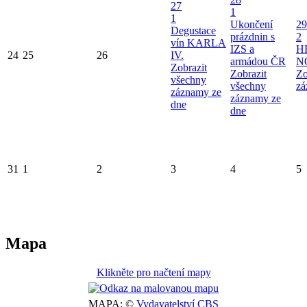
27
1
1
Ukončení
29
Degustace
prázdnin s
2
vín KARLA
IZS a
H
24
25
26
IV.
armádou ČR
N
Zobrazit
Zobrazit
Zo
všechny
všechny
zá
záznamy ze
záznamy ze
dne
dne
31
1
2
3
4
5
Mapa
Klikněte pro načtení mapy
MAPA: ©
Vydavatelství CBS