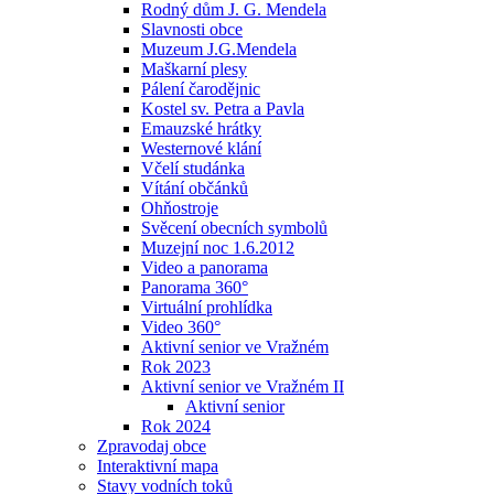
Rodný dům J. G. Mendela
Slavnosti obce
Muzeum J.G.Mendela
Maškarní plesy
Pálení čarodějnic
Kostel sv. Petra a Pavla
Emauzské hrátky
Westernové klání
Včelí studánka
Vítání občánků
Ohňostroje
Svěcení obecních symbolů
Muzejní noc 1.6.2012
Video a panorama
Panorama 360°
Virtuální prohlídka
Video 360°
Aktivní senior ve Vražném
Rok 2023
Aktivní senior ve Vražném II
Aktivní senior
Rok 2024
Zpravodaj obce
Interaktivní mapa
Stavy vodních toků