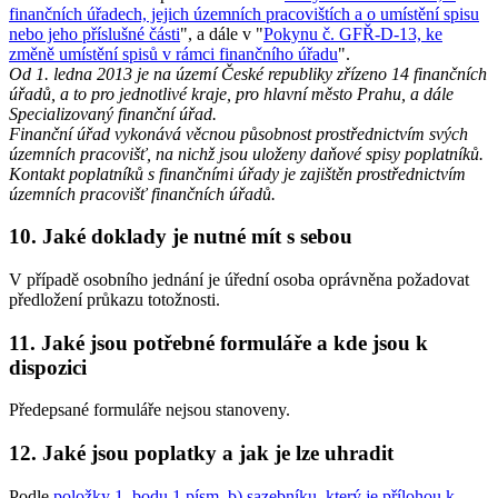
finančních úřadech, jejich územních pracovištích a o umístění spisu
nebo jeho příslušné části
", a dále v "
Pokynu č. GFŘ-D-13, ke
změně umístění spisů v rámci finančního úřadu
".
Od 1. ledna 2013 je na území České republiky zřízeno 14 finančních
úřadů, a to pro jednotlivé kraje, pro hlavní město Prahu, a dále
Specializovaný finanční úřad.
Finanční úřad vykonává věcnou působnost prostřednictvím svých
územních pracovišť, na nichž jsou uloženy daňové spisy poplatníků.
Kontakt poplatníků s finančními úřady je zajištěn prostřednictvím
územních pracovišť finančních úřadů.
10. Jaké doklady je nutné mít s sebou
V případě osobního jednání je úřední osoba oprávněna požadovat
předložení průkazu totožnosti.
11. Jaké jsou potřebné formuláře a kde jsou k
dispozici
Předepsané formuláře nejsou stanoveny.
12. Jaké jsou poplatky a jak je lze uhradit
Podle
položky 1, bodu 1 písm. b) sazebníku, který je přílohou k