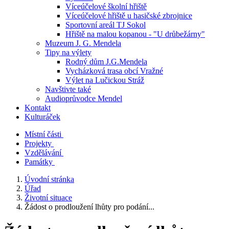
Víceúčelové školní hřiště
Víceúčelové hřiště u hasičské zbrojnice
Sportovní areál TJ Sokol
Hřiště na malou kopanou - "U drůbežárny"
Muzeum J. G. Mendela
Tipy na výlety
Rodný dům J.G.Mendela
Vycházková trasa obcí Vražné
Výlet na Lučickou Stráž
Navštivte také
Audioprůvodce Mendel
Kontakt
Kulturáček
Místní části
Projekty
Vzdělávání
Památky
Úvodní stránka
Úřad
Životní situace
Žádost o prodloužení lhůty pro podání...