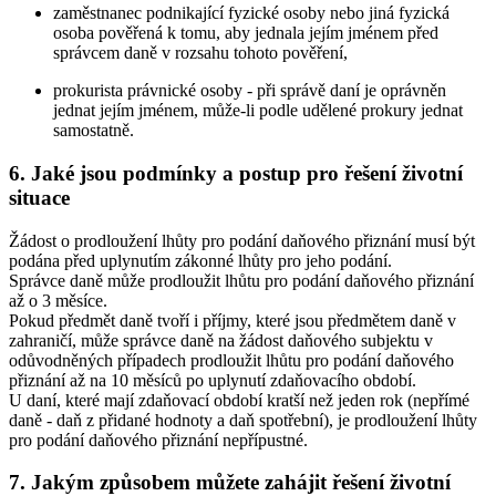
zaměstnanec podnikající fyzické osoby nebo jiná fyzická
osoba pověřená k tomu, aby jednala jejím jménem před
správcem daně v rozsahu tohoto pověření,
prokurista právnické osoby - při správě daní je oprávněn
jednat jejím jménem, může-li podle udělené prokury jednat
samostatně.
6. Jaké jsou podmínky a postup pro řešení životní
situace
Žádost o prodloužení lhůty pro podání daňového přiznání musí být
podána před uplynutím zákonné lhůty pro jeho podání.
Správce daně může prodloužit lhůtu pro podání daňového přiznání
až o 3 měsíce.
Pokud předmět daně tvoří i příjmy, které jsou předmětem daně v
zahraničí, může správce daně na žádost daňového subjektu v
odůvodněných případech prodloužit lhůtu pro podání daňového
přiznání až na 10 měsíců po uplynutí zdaňovacího období.
U daní, které mají zdaňovací období kratší než jeden rok (nepřímé
daně - daň z přidané hodnoty a daň spotřební), je prodloužení lhůty
pro podání daňového přiznání nepřípustné.
7. Jakým způsobem můžete zahájit řešení životní