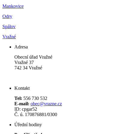
Mankovice
Odry
Spálov
Vražné
Adresa
Obecní úřad Vražné
Vražné 37
742 34 Vražné
Kontakt
Tel:
556 730 532
E-mail:
obec@vrazne.cz
ID: cpgar52
Č. ú. 170876881/0300
Úřední hodiny