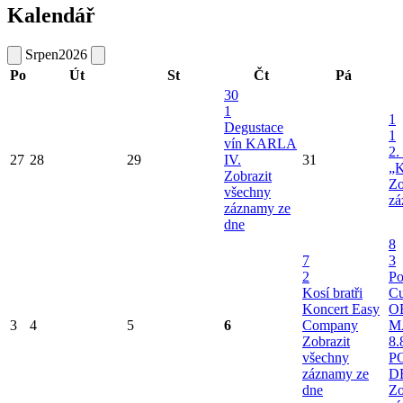
Kalendář
Srpen
2026
Po
Út
St
Čt
Pá
30
1
1
Degustace
1
vín KARLA
2.
27
28
29
IV.
31
„K
Zobrazit
Zo
všechny
zá
záznamy ze
dne
8
7
3
2
Po
Kosí bratři
Cu
Koncert Easy
O
3
4
5
6
Company
M
Zobrazit
8.
všechny
P
záznamy ze
D
dne
Zo