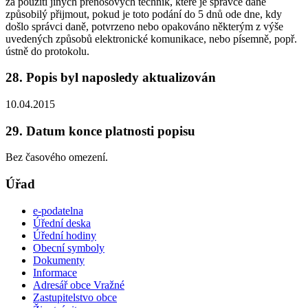
za použití jiných přenosových technik, které je správce daně
způsobilý přijmout, pokud je toto podání do 5 dnů ode dne, kdy
došlo správci daně, potvrzeno nebo opakováno některým z výše
uvedených způsobů elektronické komunikace, nebo písemně, popř.
ústně do protokolu.
28. Popis byl naposledy aktualizován
10.04.2015
29. Datum konce platnosti popisu
Bez časového omezení.
Úřad
e-podatelna
Úřední deska
Úřední hodiny
Obecní symboly
Dokumenty
Informace
Adresář obce Vražné
Zastupitelstvo obce