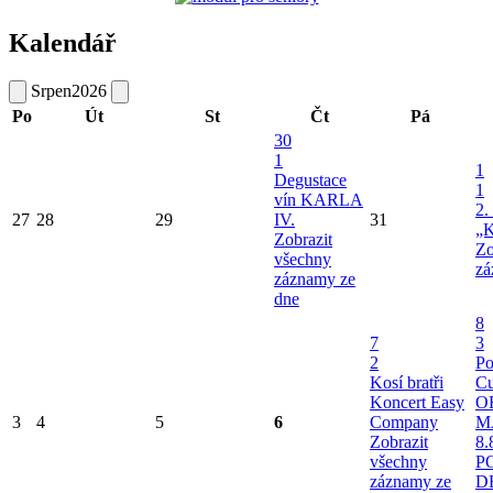
Kalendář
Srpen
2026
Po
Út
St
Čt
Pá
30
1
1
Degustace
1
vín KARLA
2.
27
28
29
IV.
31
„K
Zobrazit
Zo
všechny
zá
záznamy ze
dne
8
7
3
2
Po
Kosí bratři
Cu
Koncert Easy
O
3
4
5
6
Company
M
Zobrazit
8.
všechny
P
záznamy ze
D