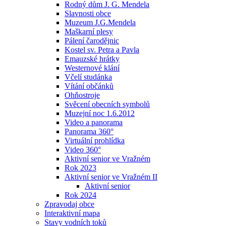
Rodný dům J. G. Mendela
Slavnosti obce
Muzeum J.G.Mendela
Maškarní plesy
Pálení čarodějnic
Kostel sv. Petra a Pavla
Emauzské hrátky
Westernové klání
Včelí studánka
Vítání občánků
Ohňostroje
Svěcení obecních symbolů
Muzejní noc 1.6.2012
Video a panorama
Panorama 360°
Virtuální prohlídka
Video 360°
Aktivní senior ve Vražném
Rok 2023
Aktivní senior ve Vražném II
Aktivní senior
Rok 2024
Zpravodaj obce
Interaktivní mapa
Stavy vodních toků