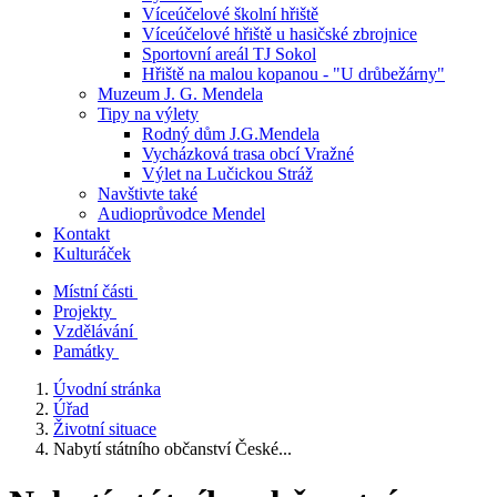
Víceúčelové školní hřiště
Víceúčelové hřiště u hasičské zbrojnice
Sportovní areál TJ Sokol
Hřiště na malou kopanou - "U drůbežárny"
Muzeum J. G. Mendela
Tipy na výlety
Rodný dům J.G.Mendela
Vycházková trasa obcí Vražné
Výlet na Lučickou Stráž
Navštivte také
Audioprůvodce Mendel
Kontakt
Kulturáček
Místní části
Projekty
Vzdělávání
Památky
Úvodní stránka
Úřad
Životní situace
Nabytí státního občanství České...