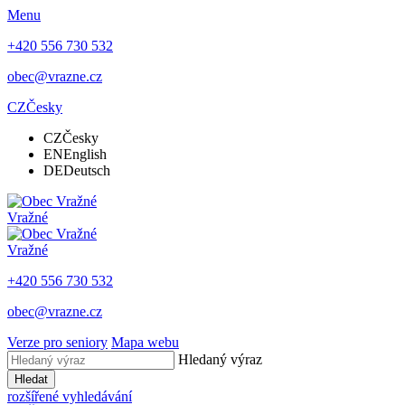
Menu
+420 556 730 532
obec@vrazne.cz
CZ
Česky
CZ
Česky
EN
English
DE
Deutsch
Vražné
Vražné
+420 556 730 532
obec@vrazne.cz
Verze pro seniory
Mapa webu
Hledaný výraz
Hledat
rozšířené vyhledávání