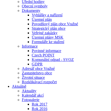
Úřední hodiny
Obecní symboly
Dokumenty
Vyhlášky a nařízení
Územní plán
Povodňový plán obce Vražné
Strategický plán obce
Veřejné zakázky
Územní plány MSK
Formuláře ke stažení
Informace
Povinné informace
Czech POINT
Komunální odpad - SVOZ
GDPR
Adresář obce Vražné
Zastupitelstvo obce
Životní situace
Rozklikávací rozpočet
Aktuálně
Aktuality
Kalendář akcí
Fotogalerie
Rok 2017
Rok 2016