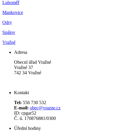
Luboměř
Mankovice
Odry
Spálov
Vražné
Adresa
Obecní úřad Vražné
Vražné 37
742 34 Vražné
Kontakt
Tel:
556 730 532
E-mail:
obec@vrazne.cz
ID: cpgar52
Č. ú. 170876881/0300
Úřední hodiny