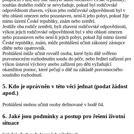
souhlas druhého rodiče se nevyžaduje, pokud byl rodičovské
odpovědnosti zbaven, výkon jeho rodičovské odpovědnosti byl v
této oblasti omezen nebo pozastaven, není-li jeho pobyt, pokud žije
mimo území České republiky, znám nebo zemřel.
Jestliže oba rodiče zemřeli, byli zbaveni rodičovské odpovědnosti,
výkon jejich rodičovské odpovědnosti byl v této oblasti omezen
nebo pozastaven nebo není-li jejich pobyt, pokud žijí mimo území
České republiky, znám, může prohlášení učinit zákonný zástupce
dítěte nebo opatrovník.
Prohlášení může učinit rovněž osoba, které bylo dítě svěřeno
pravomocným rozhodnutím soudu do péče, nebo ředitel zařízení pro
výkon ústavní výchovy anebo zařízení pro děti vyžadující
okamžitou pomoc, které pečují o dítě na základě pravomocného
soudního rozhodnutí.
5. Kdo je oprávněn v této věci jednat (podat žádost
apod.)
Prohlášení mohou učinit osoby definované v bodě 04.
6. Jaké jsou podmínky a postup pro řešení životní
situace