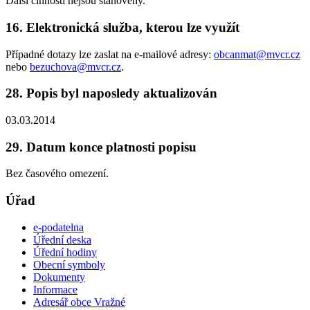
Další činnosti nejsou stanoveny.
16. Elektronická služba, kterou lze využít
Případné dotazy lze zaslat na e-mailové adresy:
obcanmat@mvcr.cz
nebo
bezuchova@mvcr.cz
.
28. Popis byl naposledy aktualizován
03.03.2014
29. Datum konce platnosti popisu
Bez časového omezení.
Úřad
e-podatelna
Úřední deska
Úřední hodiny
Obecní symboly
Dokumenty
Informace
Adresář obce Vražné