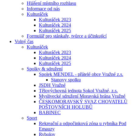
Hlášení místního rozhlasu
Informace od nás
Kulturáček
Kulturáček 2023
Kulturáček 2024
Kulturáček 2025
Formulář pro stánkaře, tvůrce a účinkující
Volný čas
Kulturáček
Kulturáček 2023
Kulturáček 2024
Kulturáček 2025
Spolky & sdružení
Spolek MENDEL - přátelé obce Vražné z.s.
Stanovy spolku
JSDH Vražné
Tělovýchovná jednota Sokol Vražné, z.s.
Myslivecké sdružení Moravská brána Vražné
ČESKOMORAVSKÝ SVAZ CHOVATELŮ
POŠTOVNÍCH HOLUBŮ
BABINEC
Sport
Rekreační a odpočinková zóna u rybníka Pod
Emauzy
Rybolov