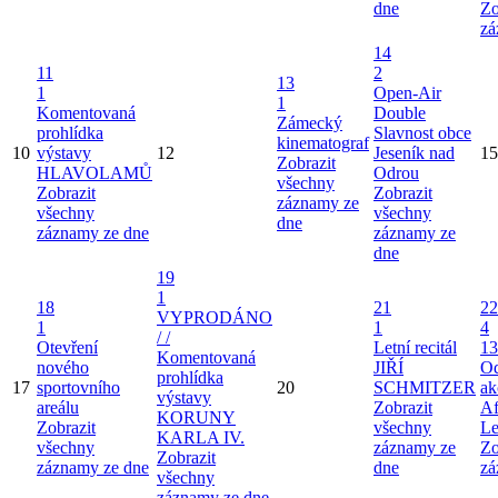
dne
Zo
zá
14
11
2
13
1
Open-Air
1
Komentovaná
Double
Zámecký
prohlídka
Slavnost obce
kinematograf
10
výstavy
12
Jeseník nad
15
Zobrazit
HLAVOLAMŮ
Odrou
všechny
Zobrazit
Zobrazit
záznamy ze
všechny
všechny
dne
záznamy ze dne
záznamy ze
dne
19
1
18
21
22
VYPRODÁNO
1
1
4
/ /
Otevření
Letní recitál
13
Komentovaná
nového
JIŘÍ
Od
prohlídka
17
sportovního
20
SCHMITZER
ak
výstavy
areálu
Zobrazit
Af
KORUNY
Zobrazit
všechny
Le
KARLA IV.
všechny
záznamy ze
Zo
Zobrazit
záznamy ze dne
dne
zá
všechny
záznamy ze dne