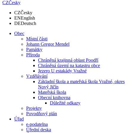
CZ
Česky
CZ
Česky
EN
English
DE
Deutsch
Obec
Místní části
Johann Gregor Mendel
Památky
Příroda
Chráněná krajinná oblast Poodří
Chráněná území na katastru obce
Jezero U estakády Vražné
Vzdělávání
Základní škola a mateřská škola Vražné, okres
Nový Jičín
Mateřská škola
Obecní knihovna
Důležité odkazy
Projekty
Povodňový plán
Úřad
e-podatelna
Úřední deska