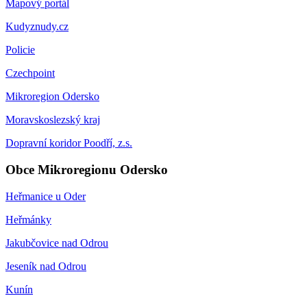
Mapový portál
Kudyznudy.cz
Policie
Czechpoint
Mikroregion Odersko
Moravskoslezský kraj
Dopravní koridor Poodří, z.s.
Obce Mikroregionu Odersko
Heřmanice u Oder
Heřmánky
Jakubčovice nad Odrou
Jeseník nad Odrou
Kunín