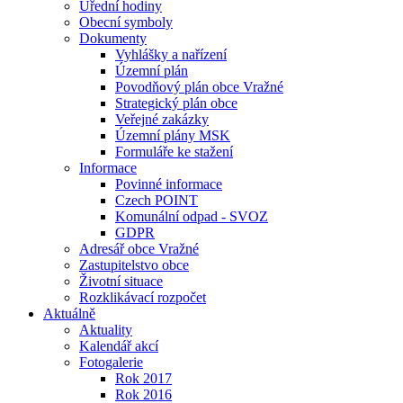
Úřední hodiny
Obecní symboly
Dokumenty
Vyhlášky a nařízení
Územní plán
Povodňový plán obce Vražné
Strategický plán obce
Veřejné zakázky
Územní plány MSK
Formuláře ke stažení
Informace
Povinné informace
Czech POINT
Komunální odpad - SVOZ
GDPR
Adresář obce Vražné
Zastupitelstvo obce
Životní situace
Rozklikávací rozpočet
Aktuálně
Aktuality
Kalendář akcí
Fotogalerie
Rok 2017
Rok 2016