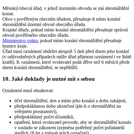
Městský/obecní úřad, v jehož územním obvodu se má shromáždění
konat.
Obce s pověřeným obecním úřadem, přesahuje-li místo konání
shromáždění územní obvod obecního úřadu.
Krajské úřady, pokud místo konání shromáždění přesahuje správní
obvod pověřeného obecního úřadu.
Ministerstvo vnitra
, pokud místo konání shromáždění přesahuje
hranice kraje.
Úřad musí oznámení obdržet alespoň 5 dnů před dnem jeho konání
(v odůvodněných případech může úřad přijmout oznámení i ve lhůtě
kratší). K oznámení, které svolavatel podá dříve než 6 měsíců přede
dnem konání shromáždění, se nepřihlíží.
10. Jaké doklady je nutné mít s sebou
Oznámení musí obsahovat:
účel shromáždění, den a místo jeho konání a dobu zahájení,
předpokládanou dobu ukončení (jde-li o shromáždění na
veřejném prostranství),
předpokládaný počet účastníků,
opatření, která svolavatel provede, aby se shromáždění konalo
v souladu se zákonem (zejména potřebný počet pořadatelů
starších 18 let a způsob jejich označení),