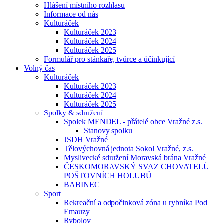
Hlášení místního rozhlasu
Informace od nás
Kulturáček
Kulturáček 2023
Kulturáček 2024
Kulturáček 2025
Formulář pro stánkaře, tvůrce a účinkující
Volný čas
Kulturáček
Kulturáček 2023
Kulturáček 2024
Kulturáček 2025
Spolky & sdružení
Spolek MENDEL - přátelé obce Vražné z.s.
Stanovy spolku
JSDH Vražné
Tělovýchovná jednota Sokol Vražné, z.s.
Myslivecké sdružení Moravská brána Vražné
ČESKOMORAVSKÝ SVAZ CHOVATELŮ
POŠTOVNÍCH HOLUBŮ
BABINEC
Sport
Rekreační a odpočinková zóna u rybníka Pod
Emauzy
Rybolov