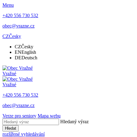
Menu
+420 556 730 532
obec@vrazne.cz
CZ
Česky
CZ
Česky
EN
English
DE
Deutsch
Vražné
Vražné
+420 556 730 532
obec@vrazne.cz
Verze pro seniory
Mapa webu
Hledaný výraz
Hledat
rozšířené vyhledávání