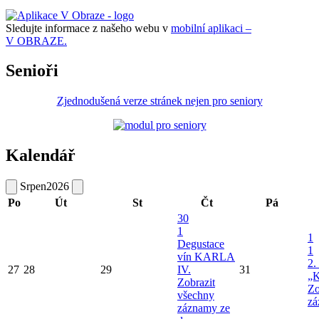
Sledujte informace z našeho webu v
mobilní aplikaci –
V OBRAZE.
Senioři
Zjednodušená verze stránek nejen pro seniory
Kalendář
Srpen
2026
Po
Út
St
Čt
Pá
30
1
1
Degustace
1
vín KARLA
2.
27
28
29
IV.
31
„K
Zobrazit
Zo
všechny
zá
záznamy ze