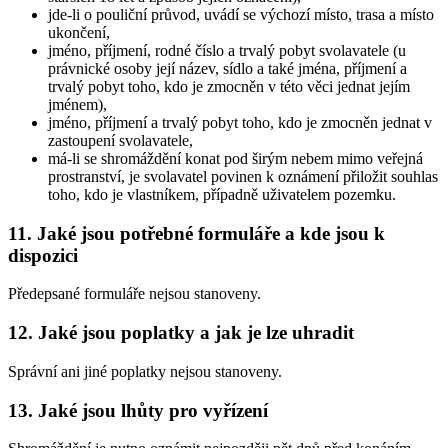
jde-li o pouliční průvod, uvádí se výchozí místo, trasa a místo
ukončení,
jméno, příjmení, rodné číslo a trvalý pobyt svolavatele (u
právnické osoby její název, sídlo a také jména, příjmení a
trvalý pobyt toho, kdo je zmocněn v této věci jednat jejím
jménem),
jméno, příjmení a trvalý pobyt toho, kdo je zmocněn jednat v
zastoupení svolavatele,
má-li se shromáždění konat pod širým nebem mimo veřejná
prostranství, je svolavatel povinen k oznámení přiložit souhlas
toho, kdo je vlastníkem, případně uživatelem pozemku.
11. Jaké jsou potřebné formuláře a kde jsou k
dispozici
Předepsané formuláře nejsou stanoveny.
12. Jaké jsou poplatky a jak je lze uhradit
Správní ani jiné poplatky nejsou stanoveny.
13. Jaké jsou lhůty pro vyřízení