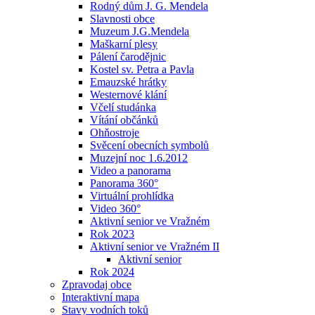
Rodný dům J. G. Mendela
Slavnosti obce
Muzeum J.G.Mendela
Maškarní plesy
Pálení čarodějnic
Kostel sv. Petra a Pavla
Emauzské hrátky
Westernové klání
Včelí studánka
Vítání občánků
Ohňostroje
Svěcení obecních symbolů
Muzejní noc 1.6.2012
Video a panorama
Panorama 360°
Virtuální prohlídka
Video 360°
Aktivní senior ve Vražném
Rok 2023
Aktivní senior ve Vražném II
Aktivní senior
Rok 2024
Zpravodaj obce
Interaktivní mapa
Stavy vodních toků