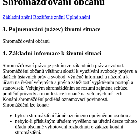
Shromažďování občanů
Základní znění
Rozšířené znění
Úplné znění
3. Pojmenování (název) životní situace
Shromažďování občanů
4. Základní informace k životní situaci
Shromažďovací právo je jedním ze základních práv a svobod.
Shromáždění občanů většinou slouží k využívání svobody projevu a
dalších ústavních práv a svobod, výměně informací a názorů a k
účasti na řešení veřejných a jiných záležitostí vyjádřením postojů a
stanovisek. Veřejným shromážděním se rozumí zejména schůze,
pouliční průvody a manifestace konané na veřejných místech.
Konání shromáždění podléhá oznamovací povinnosti.
Shromáždění lze konat:
bylo-li shromáždění řádně oznámeno oprávněnou osobou a
nebylo-li příslušným úřadem vyvěšeno na úřední desce tohoto
úřadu písemné vyhotovení rozhodnutí o zákazu konání
shromáždění.