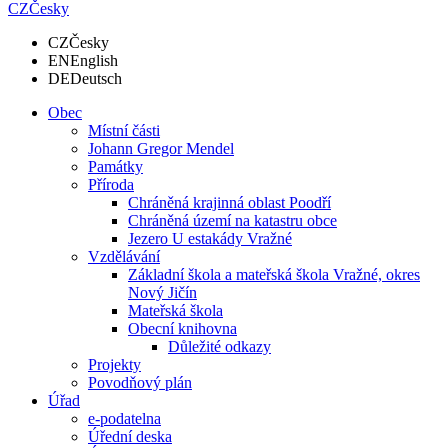
CZ
Česky
CZ
Česky
EN
English
DE
Deutsch
Obec
Místní části
Johann Gregor Mendel
Památky
Příroda
Chráněná krajinná oblast Poodří
Chráněná území na katastru obce
Jezero U estakády Vražné
Vzdělávání
Základní škola a mateřská škola Vražné, okres
Nový Jičín
Mateřská škola
Obecní knihovna
Důležité odkazy
Projekty
Povodňový plán
Úřad
e-podatelna
Úřední deska