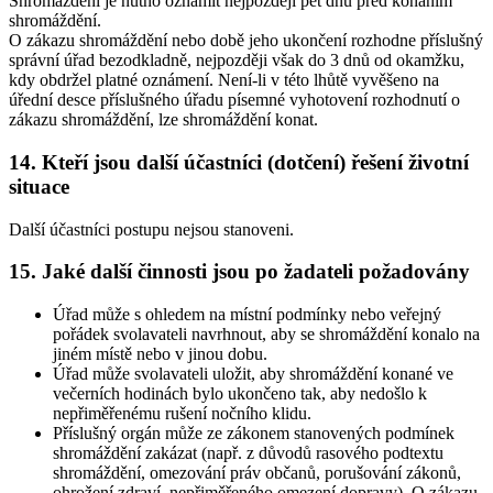
Shromáždění je nutno oznámit nejpozději pět dnů před konáním
shromáždění.
O zákazu shromáždění nebo době jeho ukončení rozhodne příslušný
správní úřad bezodkladně, nejpozději však do 3 dnů od okamžku,
kdy obdržel platné oznámení. Není-li v této lhůtě vyvěšeno na
úřední desce příslušného úřadu písemné vyhotovení rozhodnutí o
zákazu shromáždění, lze shromáždění konat.
14. Kteří jsou další účastníci (dotčení) řešení životní
situace
Další účastníci postupu nejsou stanoveni.
15. Jaké další činnosti jsou po žadateli požadovány
Úřad může s ohledem na místní podmínky nebo veřejný
pořádek svolavateli navrhnout, aby se shromáždění konalo na
jiném místě nebo v jinou dobu.
Úřad může svolavateli uložit, aby shromáždění konané ve
večerních hodinách bylo ukončeno tak, aby nedošlo k
nepřiměřenému rušení nočního klidu.
Příslušný orgán může ze zákonem stanovených podmínek
shromáždění zakázat (např. z důvodů rasového podtextu
shromáždění, omezování práv občanů, porušování zákonů,
ohrožení zdraví, nepřiměřeného omezení dopravy). O zákazu