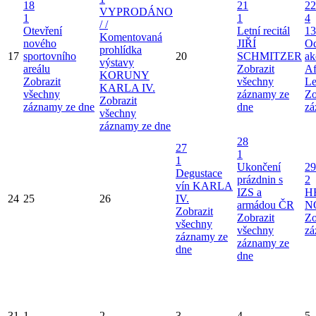
18
21
22
VYPRODÁNO
1
1
4
/ /
Otevření
Letní recitál
13
Komentovaná
nového
JIŘÍ
Od
prohlídka
17
sportovního
20
SCHMITZER
ak
výstavy
areálu
Zobrazit
Af
KORUNY
Zobrazit
všechny
Le
KARLA IV.
všechny
záznamy ze
Zo
Zobrazit
záznamy ze dne
dne
zá
všechny
záznamy ze dne
28
27
1
1
Ukončení
29
Degustace
prázdnin s
2
vín KARLA
IZS a
H
24
25
26
IV.
armádou ČR
N
Zobrazit
Zobrazit
Zo
všechny
všechny
zá
záznamy ze
záznamy ze
dne
dne
31
1
2
3
4
5