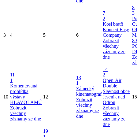
dne
8
7
3
2
Po
Kosí bratři
Cu
Koncert Easy
O
3
4
5
6
Company
M
Zobrazit
8.
všechny
P
záznamy ze
D
dne
Zo
zá
14
11
2
13
1
Open-Air
1
Komentovaná
Double
Zámecký
prohlídka
Slavnost obce
kinematograf
10
výstavy
12
Jeseník nad
15
Zobrazit
HLAVOLAMŮ
Odrou
všechny
Zobrazit
Zobrazit
záznamy ze
všechny
všechny
dne
záznamy ze dne
záznamy ze
dne
19
1