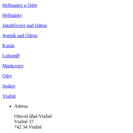
Heřmanice u Oder
Heřmánky
Jakubčovice nad Odrou
Jeseník nad Odrou
Kunín
Luboměř
Mankovice
Odry
Spálov
Vražné
Adresa
Obecní úřad Vražné
Vražné 37
742 34 Vražné