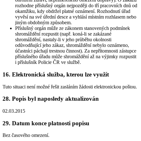
rozhodne příslušný orgán nejpozději do tří pracovních dnů od
okamžiku, kdy obdržel platné oznámení. Rozhodnutí úřad
vyvěsí na své úřední desce a vyhlásí místním rozhlasem nebo
jiným obdobným způsobem.
Příslušný orgán může ze zákonem stanovených podmínek
shromáždění rozpustit (např. koná-li se zakázané
shromáždění, nastaly-li v jeho průběhu okolnosti
odůvodňující jeho zákaz, shromáždění nebylo oznámeno,
účastníci páchají trestnou činnost). Za nepřítomnosti zástupce
příslušného úřadu může shromáždění až na výjimky rozpustit
i příslušník Policie ČR ve službě.
16. Elektronická služba, kterou lze využít
Tuto situaci není možné řešit zasláním žádosti elektronickou poštou.
28. Popis byl naposledy aktualizován
02.03.2015
29. Datum konce platnosti popisu
Bez časového omezení.