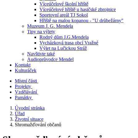
Víceúčelové školní hřiště
Víceúčelové hřiště u hasičské zbrojnice
Sportovní areál TJ Sokol
Hřiště na malou kopanou - "U drůbežárny"
Muzeum J. G. Mendela
Tipy na výlety
Rodný dům J.G.Mendela
Vycházková trasa obcí Vražné
Výlet na Lučickou Stráž
Navštivte také
Audioprůvodce Mendel
Kontakt
Kulturáček
Místní části
Projekty
Vzdělávání
Památky
Úvodní stránka
Úřad
Životní situace
Shromažďování občanů