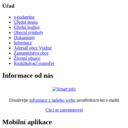
Úřad
e-podatelna
Úřední deska
Úřední hodiny
Obecní symboly
Dokumenty
Informace
Adresář obce Vražné
Zastupitelstvo obce
Životní situace
Rozklikávací rozpočet
Informace od nás
Dostávejte
informace z našeho webu
prostřednictvím e-mailů
Chci se zaregistrovat
Mobilní aplikace