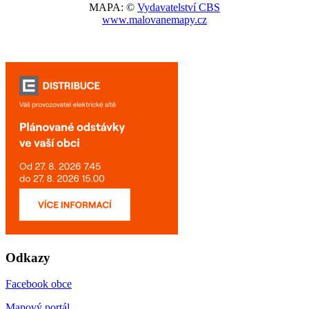
MAPA: ©
Vydavatelství CBS
www.malovanemapy.cz
Odkazy
Facebook obce
Mapový portál