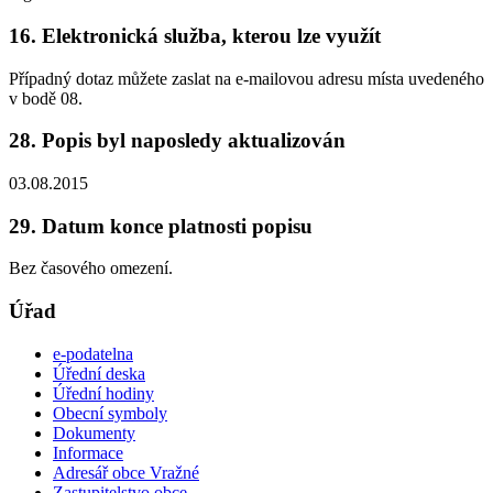
16. Elektronická služba, kterou lze využít
Případný dotaz můžete zaslat na e-mailovou adresu místa uvedeného
v bodě 08.
28. Popis byl naposledy aktualizován
03.08.2015
29. Datum konce platnosti popisu
Bez časového omezení.
Úřad
e-podatelna
Úřední deska
Úřední hodiny
Obecní symboly
Dokumenty
Informace
Adresář obce Vražné
Zastupitelstvo obce