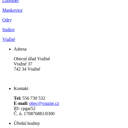
Luboměř
Mankovice
Odry
Spálov
Vražné
Adresa
Obecní úřad Vražné
Vražné 37
742 34 Vražné
Kontakt
Tel:
556 730 532
E-mail:
obec@vrazne.cz
ID: cpgar52
Č. ú. 170876881/0300
Úřední hodiny