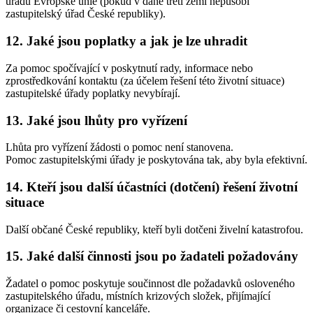
úřadu Evropské unie (pokud v dané třetí zemi nepůsobí
zastupitelský úřad České republiky).
12. Jaké jsou poplatky a jak je lze uhradit
Za pomoc spočívající v poskytnutí rady, informace nebo
zprostředkování kontaktu (za účelem řešení této životní situace)
zastupitelské úřady poplatky nevybírají.
13. Jaké jsou lhůty pro vyřízení
Lhůta pro vyřízení žádosti o pomoc není stanovena.
Pomoc zastupitelskými úřady je poskytována tak, aby byla efektivní.
14. Kteří jsou další účastníci (dotčení) řešení životní
situace
Další občané České republiky, kteří byli dotčeni živelní katastrofou.
15. Jaké další činnosti jsou po žadateli požadovány
Žadatel o pomoc poskytuje součinnost dle požadavků osloveného
zastupitelského úřadu, místních krizových složek, přijímající
organizace či cestovní kanceláře.