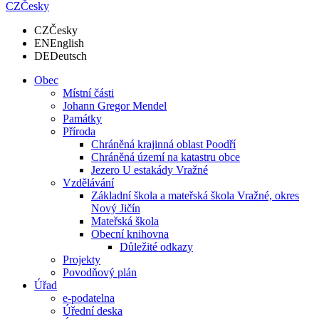
CZ
Česky
CZ
Česky
EN
English
DE
Deutsch
Obec
Místní části
Johann Gregor Mendel
Památky
Příroda
Chráněná krajinná oblast Poodří
Chráněná území na katastru obce
Jezero U estakády Vražné
Vzdělávání
Základní škola a mateřská škola Vražné, okres
Nový Jičín
Mateřská škola
Obecní knihovna
Důležité odkazy
Projekty
Povodňový plán
Úřad
e-podatelna
Úřední deska