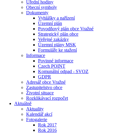
Úřední hodiny
Obecní symboly
Dokumenty
Vyhlášky a nařízení
Územní plán
Povodňový plán obce Vražné
Strategický plán obce
Veřejné zakázky
Územní plány MSK
Formuláře ke stažení
Informace
Povinné informace
Czech POINT
Komunální odpad - SVOZ
GDPR
Adresář obce Vražné
Zastupitelstvo obce
Životní situace
Rozklikávací rozpočet
Aktuálně
Aktuality
Kalendář akcí
Fotogalerie
Rok 2017
Rok 2016