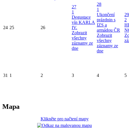
28
27
1
1
Ukončení
29
Degustace
prázdnin s
2
vín KARLA
IZS a
H
24
25
26
IV.
armádou ČR
N
Zobrazit
Zobrazit
Zo
všechny
všechny
zá
záznamy ze
záznamy ze
dne
dne
31
1
2
3
4
5
Mapa
Klikněte pro načtení mapy