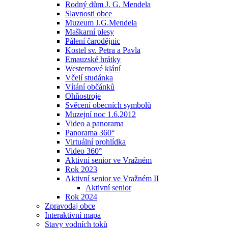
Rodný dům J. G. Mendela
Slavnosti obce
Muzeum J.G.Mendela
Maškarní plesy
Pálení čarodějnic
Kostel sv. Petra a Pavla
Emauzské hrátky
Westernové klání
Včelí studánka
Vítání občánků
Ohňostroje
Svěcení obecních symbolů
Muzejní noc 1.6.2012
Video a panorama
Panorama 360°
Virtuální prohlídka
Video 360°
Aktivní senior ve Vražném
Rok 2023
Aktivní senior ve Vražném II
Aktivní senior
Rok 2024
Zpravodaj obce
Interaktivní mapa
Stavy vodních toků