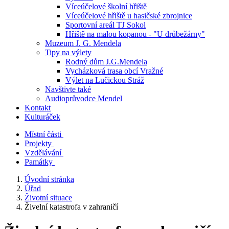
Víceúčelové školní hřiště
Víceúčelové hřiště u hasičské zbrojnice
Sportovní areál TJ Sokol
Hřiště na malou kopanou - "U drůbežárny"
Muzeum J. G. Mendela
Tipy na výlety
Rodný dům J.G.Mendela
Vycházková trasa obcí Vražné
Výlet na Lučickou Stráž
Navštivte také
Audioprůvodce Mendel
Kontakt
Kulturáček
Místní části
Projekty
Vzdělávání
Památky
Úvodní stránka
Úřad
Životní situace
Živelní katastrofa v zahraničí