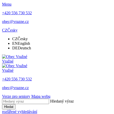
Menu
+420 556 730 532
obec@vrazne.cz
CZ
Česky
CZ
Česky
EN
English
DE
Deutsch
Vražné
Vražné
+420 556 730 532
obec@vrazne.cz
Verze pro seniory
Mapa webu
Hledaný výraz
Hledat
rozšířené vyhledávání