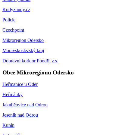
Kudyznudy.cz
Policie
Czechpoint
Mikroregion Odersko
Moravskoslezský kraj
Dopravní koridor Poodří, z.s.
Obce Mikroregionu Odersko
Heřmanice u Oder
Heřmánky
Jakubčovice nad Odrou
Jeseník nad Odrou
Kunín