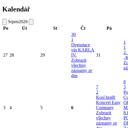
Kalendář
Srpen
2026
Po
Út
St
Čt
Pá
30
1
1
Degustace
1
vín KARLA
2.
27
28
29
IV.
31
„K
Zobrazit
Zo
všechny
zá
záznamy ze
dne
8
7
3
2
Po
Kosí bratři
Cu
Koncert Easy
O
3
4
5
6
Company
M
Zobrazit
8.
všechny
P
záznamy ze
D