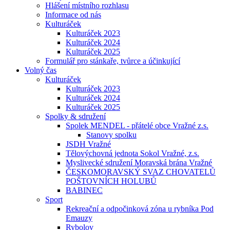
Hlášení místního rozhlasu
Informace od nás
Kulturáček
Kulturáček 2023
Kulturáček 2024
Kulturáček 2025
Formulář pro stánkaře, tvůrce a účinkující
Volný čas
Kulturáček
Kulturáček 2023
Kulturáček 2024
Kulturáček 2025
Spolky & sdružení
Spolek MENDEL - přátelé obce Vražné z.s.
Stanovy spolku
JSDH Vražné
Tělovýchovná jednota Sokol Vražné, z.s.
Myslivecké sdružení Moravská brána Vražné
ČESKOMORAVSKÝ SVAZ CHOVATELŮ
POŠTOVNÍCH HOLUBŮ
BABINEC
Sport
Rekreační a odpočinková zóna u rybníka Pod
Emauzy
Rybolov