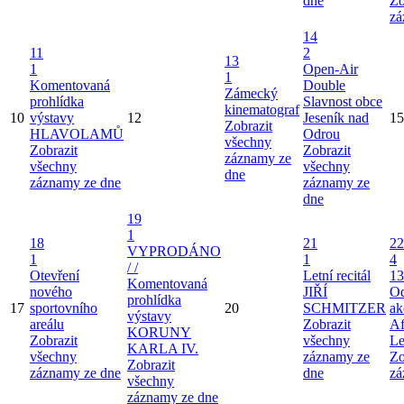
dne
Zo
zá
14
11
2
13
1
Open-Air
1
Komentovaná
Double
Zámecký
prohlídka
Slavnost obce
kinematograf
10
výstavy
12
Jeseník nad
15
Zobrazit
HLAVOLAMŮ
Odrou
všechny
Zobrazit
Zobrazit
záznamy ze
všechny
všechny
dne
záznamy ze dne
záznamy ze
dne
19
1
18
21
22
VYPRODÁNO
1
1
4
/ /
Otevření
Letní recitál
13
Komentovaná
nového
JIŘÍ
Od
prohlídka
17
sportovního
20
SCHMITZER
ak
výstavy
areálu
Zobrazit
Af
KORUNY
Zobrazit
všechny
Le
KARLA IV.
všechny
záznamy ze
Zo
Zobrazit
záznamy ze dne
dne
zá
všechny
záznamy ze dne