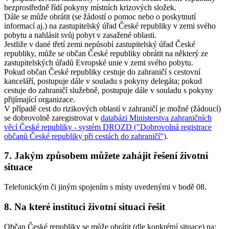
bezprostředně řídí pokyny místních krizových složek.
Dále se může obrátit (se žádostí o pomoc nebo o poskytnutí
informací aj.) na zastupitelský úřad České republiky v zemi svého
pobytu a nahlásit svůj pobyt v zasažené oblasti.
Jestliže v dané třetí zemi nepůsobí zastupitelský úřad České
republiky, může se občan České republiky obrátit na některý ze
zastupitelských úřadů Evropské unie v zemi svého pobytu.
Pokud občan České republiky cestuje do zahraničí s cestovní
kanceláří, postupuje dále v souladu s pokyny delegáta; pokud
cestuje do zahraničí služebně, postupuje dále v souladu s pokyny
přijímající organizace.
V případě cest do rizikových oblastí v zahraničí je možné (žádoucí)
se dobrovolně zaregistrovat v
databázi Ministerstva zahraničních
věcí České republiky - systém DROZD ("Dobrovolná registrace
občanů České republiky při cestách do zahraničí")
.
7. Jakým způsobem můžete zahájit řešení životní
situace
Telefonickým či jiným spojením s místy uvedenými v bodě 08.
8. Na které instituci životní situaci řešit
Občan České republiky se může obrátit (dle konkrétní situace) na: