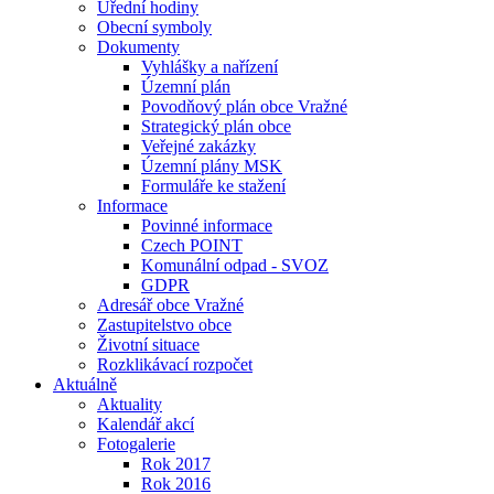
Úřední hodiny
Obecní symboly
Dokumenty
Vyhlášky a nařízení
Územní plán
Povodňový plán obce Vražné
Strategický plán obce
Veřejné zakázky
Územní plány MSK
Formuláře ke stažení
Informace
Povinné informace
Czech POINT
Komunální odpad - SVOZ
GDPR
Adresář obce Vražné
Zastupitelstvo obce
Životní situace
Rozklikávací rozpočet
Aktuálně
Aktuality
Kalendář akcí
Fotogalerie
Rok 2017
Rok 2016