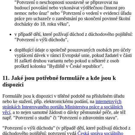
"Potvrzení o neschopnosti soustavně se připravovat na
budoucí povolání nebo vykonávat výdělečnou činnost pro
nemoc nebo úraz" nebo "Potvrzení o vedení v evidenci úřadu
práce pro uchazeče o zaměstnání po skončení povinné školní
docházky do 18. roku věku",
v případě dětí, které požívají důchod z důchodového pojištění:
"Potvrzení o výši důchodu",
doplňující údaje o společně posuzovaných osobách pro účely
vyplácení dávek v rámci Evropské unie, pokud žadatel v části
H zaškrtl druhou variantu nebo pokud u některé z osob
proškrtl kolonku "Bydliště v České republice".
11. Jaké jsou potřebné formuláře a kde jsou k
dispozici
Formuláře jsou k dispozici v tištěné podobě na příslušném úřadu
nebo ke stažení, příp. elektronickému podání, na
internetových
stránkách Integrovaného portálu Ministerstva práce a sociálních
věcí
, a to nejen samotné žádosti o dávky pěstounské péče, ale též
např. "Potvrzení o studiu" či "Potvrzení o zdravotním stavu".
"Potvrzení o výši důchodu" (v případě dětí, které požívají důchod z
důchodového pojištění; potvrzení vydá
Česká správa sociálního