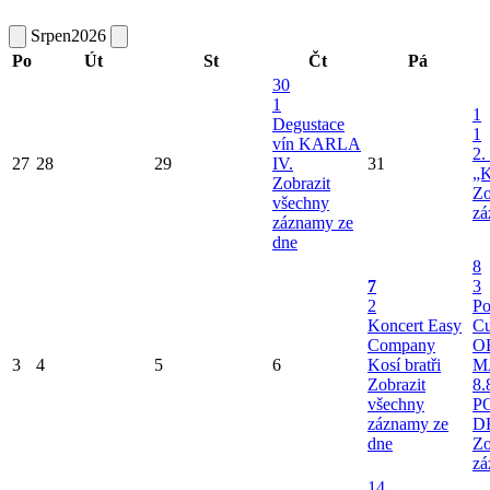
Srpen
2026
Po
Út
St
Čt
Pá
30
1
1
Degustace
1
vín KARLA
2.
27
28
29
IV.
31
„K
Zobrazit
Zo
všechny
zá
záznamy ze
dne
8
7
3
2
Po
Koncert Easy
Cu
Company
O
3
4
5
6
Kosí bratři
M
Zobrazit
8.
všechny
P
záznamy ze
D
dne
Zo
zá
14