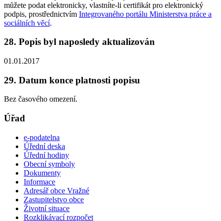
můžete podat elektronicky, vlastníte-li certifikát pro elektronický
podpis, prostřednictvím
Integrovaného portálu Ministerstva práce a
sociálních věcí
.
28. Popis byl naposledy aktualizován
01.01.2017
29. Datum konce platnosti popisu
Bez časového omezení.
Úřad
e-podatelna
Úřední deska
Úřední hodiny
Obecní symboly
Dokumenty
Informace
Adresář obce Vražné
Zastupitelstvo obce
Životní situace
Rozklikávací rozpočet