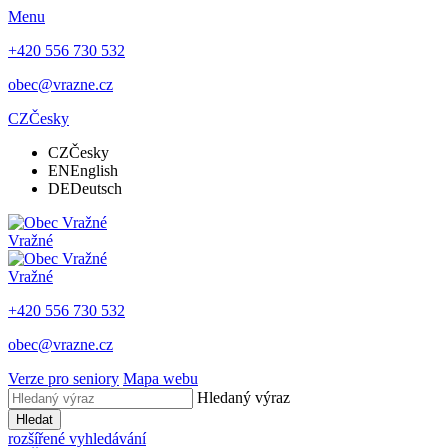
Menu
+420 556 730 532
obec@vrazne.cz
CZ
Česky
CZ
Česky
EN
English
DE
Deutsch
Vražné
Vražné
+420 556 730 532
obec@vrazne.cz
Verze pro seniory
Mapa webu
Hledaný výraz
Hledat
rozšířené vyhledávání