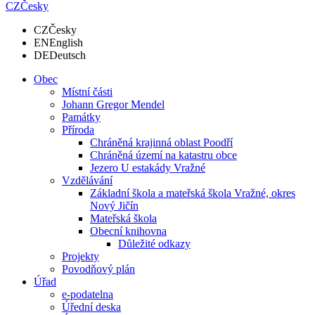
CZ
Česky
CZ
Česky
EN
English
DE
Deutsch
Obec
Místní části
Johann Gregor Mendel
Památky
Příroda
Chráněná krajinná oblast Poodří
Chráněná území na katastru obce
Jezero U estakády Vražné
Vzdělávání
Základní škola a mateřská škola Vražné, okres
Nový Jičín
Mateřská škola
Obecní knihovna
Důležité odkazy
Projekty
Povodňový plán
Úřad
e-podatelna
Úřední deska