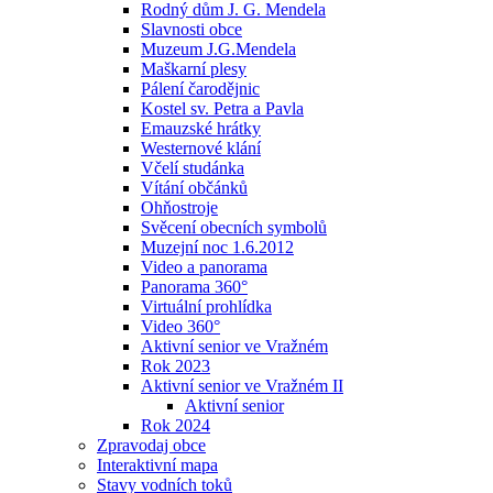
Rodný dům J. G. Mendela
Slavnosti obce
Muzeum J.G.Mendela
Maškarní plesy
Pálení čarodějnic
Kostel sv. Petra a Pavla
Emauzské hrátky
Westernové klání
Včelí studánka
Vítání občánků
Ohňostroje
Svěcení obecních symbolů
Muzejní noc 1.6.2012
Video a panorama
Panorama 360°
Virtuální prohlídka
Video 360°
Aktivní senior ve Vražném
Rok 2023
Aktivní senior ve Vražném II
Aktivní senior
Rok 2024
Zpravodaj obce
Interaktivní mapa
Stavy vodních toků