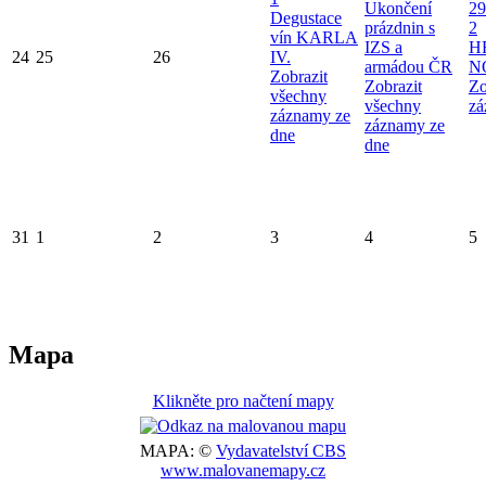
Ukončení
29
Degustace
prázdnin s
2
vín KARLA
IZS a
H
24
25
26
IV.
armádou ČR
N
Zobrazit
Zobrazit
Zo
všechny
všechny
zá
záznamy ze
záznamy ze
dne
dne
31
1
2
3
4
5
Mapa
Klikněte pro načtení mapy
MAPA: ©
Vydavatelství CBS
www.malovanemapy.cz