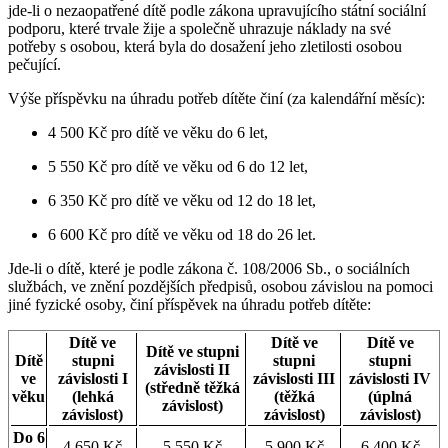
jde-li o nezaopatřené dítě podle zákona upravujícího státní sociální
podporu, které trvale žije a společně uhrazuje náklady na své
potřeby s osobou, která byla do dosažení jeho zletilosti osobou
pečující.
Výše příspěvku na úhradu potřeb dítěte činí (za kalendářní měsíc):
4 500 Kč pro dítě ve věku do 6 let,
5 550 Kč pro dítě ve věku od 6 do 12 let,
6 350 Kč pro dítě ve věku od 12 do 18 let,
6 600 Kč pro dítě ve věku od 18 do 26 let.
Jde-li o dítě, které je podle zákona č. 108/2006 Sb., o sociálních
službách, ve znění pozdějších předpisů, osobou závislou na pomoci
jiné fyzické osoby, činí příspěvek na úhradu potřeb dítěte:
Dítě ve
Dítě ve
Dítě ve
Dítě ve stupni
Dítě
stupni
stupni
stupni
závislosti II
ve
závislosti I
závislosti III
závislosti IV
(středně těžká
věku
(lehká
(těžká
(úplná
závislost)
závislost)
závislost)
závislost)
Do 6
4 650 Kč
5 550 Kč
5 900 Kč
6 400 Kč