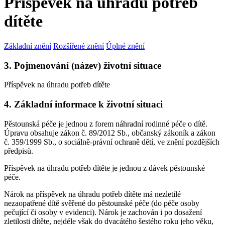
Příspěvek na úhradu potřeb
dítěte
Základní znění
Rozšířené znění
Úplné znění
3. Pojmenování (název) životní situace
Příspěvek na úhradu potřeb dítěte
4. Základní informace k životní situaci
Pěstounská péče je jednou z forem náhradní rodinné péče o dítě.
Úpravu obsahuje zákon č. 89/2012 Sb., občanský zákoník a zákon
č. 359/1999 Sb., o sociálně-právní ochraně dětí, ve znění pozdějších
předpisů.
Příspěvek na úhradu potřeb dítěte je jednou z dávek pěstounské
péče.
Nárok na příspěvek na úhradu potřeb dítěte má nezletilé
nezaopatřené dítě svěřené do pěstounské péče (do péče osoby
pečující či osoby v evidenci). Nárok je zachován i po dosažení
zletilosti dítěte, nejdéle však do dvacátého šestého roku jeho věku,