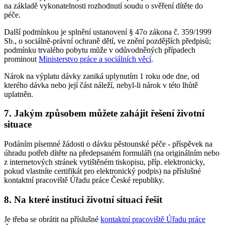
na základě vykonatelnosti rozhodnutí soudu o svěření dítěte do
péče.
Další podmínkou je splnění ustanovení § 47o zákona č. 359/1999
Sb., o sociálně-právní ochraně dětí, ve znění pozdějších předpisů;
podmínku trvalého pobytu může v odůvodněných případech
prominout
Ministerstvo práce a sociálních věcí
.
Nárok na výplatu dávky zaniká uplynutím 1 roku ode dne, od
kterého dávka nebo její část náleží, nebyl-li nárok v této lhůtě
uplatněn.
7. Jakým způsobem můžete zahájit řešení životní
situace
Podáním písemné žádosti o dávku pěstounské péče - příspěvek na
úhradu potřeb dítěte na předepsaném formuláři (na originálním nebo
z internetových stránek vytištěném tiskopisu, příp. elektronicky,
pokud vlastníte certifikát pro elektronický podpis) na příslušné
kontaktní pracoviště Úřadu práce České republiky.
8. Na které instituci životní situaci řešit
Je třeba se obrátit na příslušné
kontaktní pracoviště Úřadu práce