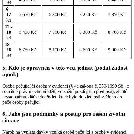
let
6 -
12
5 650 Kč
6 800 Kč
7 250 Kč
7 850 Kč
let
12 -
18
6 450 Kč
7 800 Kč
8 300 Kč
8 700 Kč
let
18 -
26
6 750 Kč
8 100 Kč
8 600 Kč
9 000 Kč
let
5. Kdo je oprávněn v této věci jednat (podat žádost
apod.)
Osoba pečující či osoba v evidenci (§ 4a zákona č. 359/1999 Sb., o
sociálně-právní ochraně dětí, ve znění pozdějších předpisů), zletilé
nezaopatřené dítěte do 26 let, které bylo do zletilosti svěřeno do
péče osoby pečující.
6. Jaké jsou podmínky a postup pro řešení životní
situace
Nárok na výplatu dávky vzniká osobě pečující a osobě v evidenci