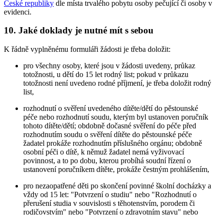
České republiky
dle místa trvalého pobytu osoby pečující či osoby v
evidenci.
10. Jaké doklady je nutné mít s sebou
K řádně vyplněnému formuláři žádosti je třeba doložit:
pro všechny osoby, které jsou v žádosti uvedeny, průkaz
totožnosti, u dětí do 15 let rodný list; pokud v průkazu
totožnosti není uvedeno rodné příjmení, je třeba doložit rodný
list,
rozhodnutí o svěření uvedeného dítěte/dětí do pěstounské
péče nebo rozhodnutí soudu, kterým byl ustanoven poručník
tohoto dítěte/dětí; obdobně dočasné svěření do péče před
rozhodnutím soudu o svěření dítěte do pěstounské péče
žadatel prokáže rozhodnutím příslušného orgánu; obdobně
osobní péči o dítě, k němuž žadatel nemá vyživovací
povinnost, a to po dobu, kterou probíhá soudní řízení o
ustanovení poručníkem dítěte, prokáže čestným prohlášením,
pro nezaopatřené děti po skončení povinné školní docházky a
vždy od 15 let: "Potvrzení o studiu" nebo "Rozhodnutí o
přerušení studia v souvislosti s těhotenstvím, porodem či
rodičovstvím" nebo "Potvrzení o zdravotním stavu" nebo