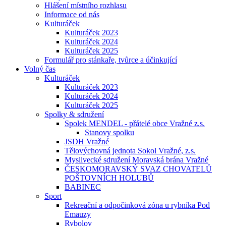
Hlášení místního rozhlasu
Informace od nás
Kulturáček
Kulturáček 2023
Kulturáček 2024
Kulturáček 2025
Formulář pro stánkaře, tvůrce a účinkující
Volný čas
Kulturáček
Kulturáček 2023
Kulturáček 2024
Kulturáček 2025
Spolky & sdružení
Spolek MENDEL - přátelé obce Vražné z.s.
Stanovy spolku
JSDH Vražné
Tělovýchovná jednota Sokol Vražné, z.s.
Myslivecké sdružení Moravská brána Vražné
ČESKOMORAVSKÝ SVAZ CHOVATELŮ
POŠTOVNÍCH HOLUBŮ
BABINEC
Sport
Rekreační a odpočinková zóna u rybníka Pod
Emauzy
Rybolov