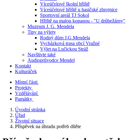
Víceúčelové školní hřiště
Víceúčelové hřiště u hasičské zbrojnice
Sportovní areál TJ Sokol
Hřiště na malou kopanou - "U drůbežárny"
Muzeum J. G. Mendela
Tipy na výlety
Rodný dům J.G.Mendela
Vycházková trasa obcí Vražné
Výlet na Lučickou Stráž
Navštivte také
Audioprůvodce Mendel
Kontakt
Kulturáček
Místní části
Projekty
Vzdělávání
Památky
Úvodní stránka
Úřad
Životní situace
Příspěvek na úhradu potřeb dítěte