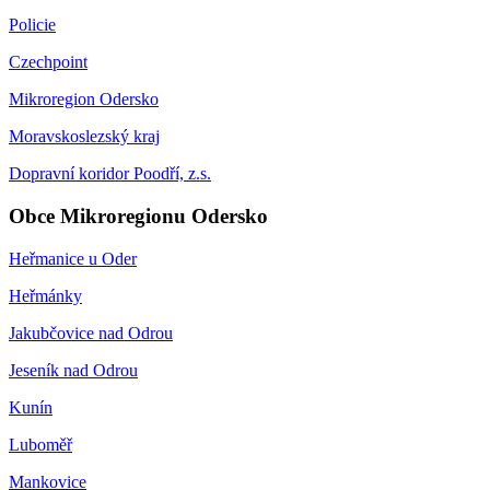
Policie
Czechpoint
Mikroregion Odersko
Moravskoslezský kraj
Dopravní koridor Poodří, z.s.
Obce Mikroregionu Odersko
Heřmanice u Oder
Heřmánky
Jakubčovice nad Odrou
Jeseník nad Odrou
Kunín
Luboměř
Mankovice