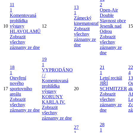
11
2
13
1
Open-Air
1
Komentovaná
Double
Zámecký
prohlídka
Slavnost obce
kinematograf
10
výstavy
12
Jeseník nad
15
Zobrazit
HLAVOLAMŮ
Odrou
všechny
Zobrazit
Zobrazit
záznamy ze
všechny
všechny
dne
záznamy ze dne
záznamy ze
dne
19
1
18
21
22
VYPRODÁNO
1
1
4
/ /
Otevření
Letní recitál
13
Komentovaná
nového
JIŘÍ
Od
prohlídka
17
sportovního
20
SCHMITZER
ak
výstavy
areálu
Zobrazit
Af
KORUNY
Zobrazit
všechny
Le
KARLA IV.
všechny
záznamy ze
Zo
Zobrazit
záznamy ze dne
dne
zá
všechny
záznamy ze dne
28
27
1
1