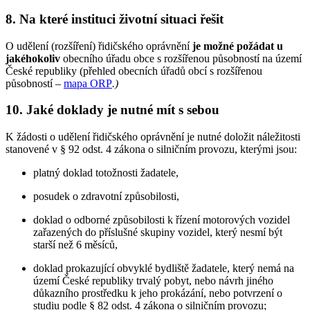
8. Na které instituci životní situaci řešit
O udělení (rozšíření) řidičského oprávnění
je možné požádat u
jakéhokoliv
obecního úřadu obce s rozšířenou působností na území
České republiky (přehled obecních úřadů obcí s rozšířenou
působností –
mapa ORP
.
)
10. Jaké doklady je nutné mít s sebou
K žádosti o udělení řidičského oprávnění je nutné doložit náležitosti
stanovené v § 92 odst. 4 zákona o silničním provozu, kterými jsou:
platný doklad totožnosti žadatele,
posudek o zdravotní způsobilosti,
doklad o odborné způsobilosti k řízení motorových vozidel
zařazených do příslušné skupiny vozidel, který nesmí být
starší než 6 měsíců,
doklad prokazující obvyklé bydliště žadatele, který nemá na
území České republiky trvalý pobyt, nebo návrh jiného
důkazního prostředku k jeho prokázání, nebo potvrzení o
studiu podle § 82 odst. 4 zákona o silničním provozu;