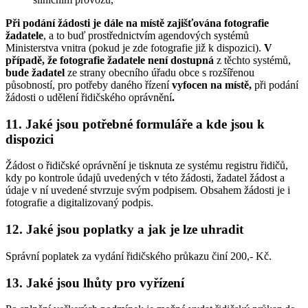
Při podání žádosti je dále na místě zajišťována fotografie
žadatele
, a to buď prostřednictvím agendových systémů
Ministerstva vnitra (pokud je zde fotografie již k dispozici).
V
případě, že fotografie žadatele není dostupná
z těchto systémů,
bude žadatel
ze strany obecního úřadu obce s rozšířenou
působností, pro potřeby daného řízení
vyfocen
na místě,
při podání
žádosti o udělení řidičského oprávnění
.
11. Jaké jsou potřebné formuláře a kde jsou k
dispozici
Žádost o řidičské oprávnění je tisknuta ze systému registru řidičů,
kdy po kontrole údajů uvedených v této žádosti, žadatel žádost a
údaje v ní uvedené stvrzuje svým podpisem. Obsahem žádosti je i
fotografie a digitalizovaný podpis.
12. Jaké jsou poplatky a jak je lze uhradit
Správní poplatek za vydání řidičského průkazu činí 200,- Kč.
13. Jaké jsou lhůty pro vyřízení