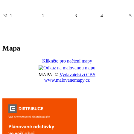
31
1
2
3
4
5
Mapa
Klikněte pro načtení mapy
MAPA: ©
Vydavatelství CBS
www.malovanemapy.cz