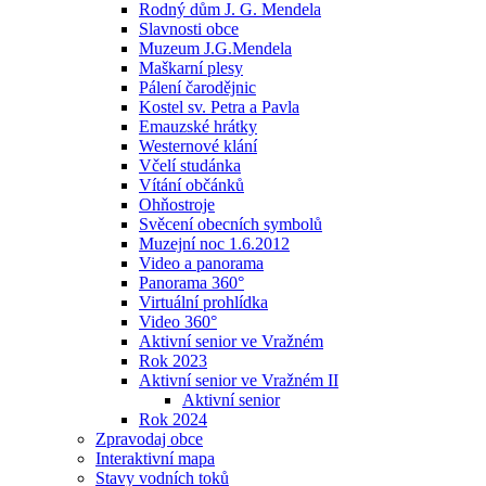
Rodný dům J. G. Mendela
Slavnosti obce
Muzeum J.G.Mendela
Maškarní plesy
Pálení čarodějnic
Kostel sv. Petra a Pavla
Emauzské hrátky
Westernové klání
Včelí studánka
Vítání občánků
Ohňostroje
Svěcení obecních symbolů
Muzejní noc 1.6.2012
Video a panorama
Panorama 360°
Virtuální prohlídka
Video 360°
Aktivní senior ve Vražném
Rok 2023
Aktivní senior ve Vražném II
Aktivní senior
Rok 2024
Zpravodaj obce
Interaktivní mapa
Stavy vodních toků