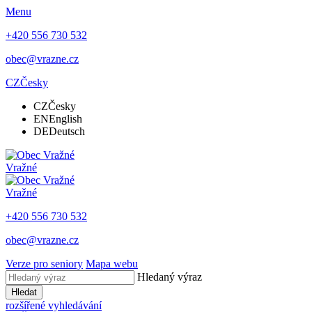
Menu
+420 556 730 532
obec@vrazne.cz
CZ
Česky
CZ
Česky
EN
English
DE
Deutsch
Vražné
Vražné
+420 556 730 532
obec@vrazne.cz
Verze pro seniory
Mapa webu
Hledaný výraz
Hledat
rozšířené vyhledávání