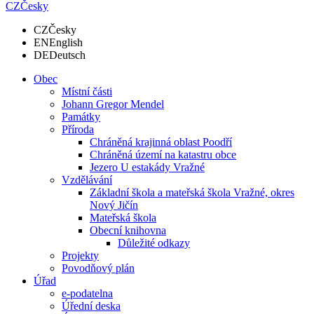
CZ
Česky
CZ
Česky
EN
English
DE
Deutsch
Obec
Místní části
Johann Gregor Mendel
Památky
Příroda
Chráněná krajinná oblast Poodří
Chráněná území na katastru obce
Jezero U estakády Vražné
Vzdělávání
Základní škola a mateřská škola Vražné, okres
Nový Jičín
Mateřská škola
Obecní knihovna
Důležité odkazy
Projekty
Povodňový plán
Úřad
e-podatelna
Úřední deska