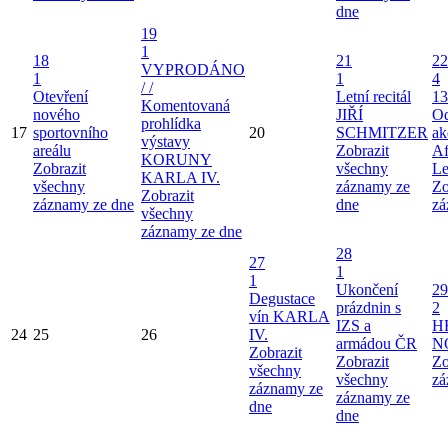
dne
19
1
18
21
22
VYPRODÁNO
1
1
4
/ /
Otevření
Letní recitál
13
Komentovaná
nového
JIŘÍ
Od
prohlídka
17
sportovního
20
SCHMITZER
ak
výstavy
areálu
Zobrazit
Af
KORUNY
Zobrazit
všechny
Le
KARLA IV.
všechny
záznamy ze
Zo
Zobrazit
záznamy ze dne
dne
zá
všechny
záznamy ze dne
28
27
1
1
Ukončení
29
Degustace
prázdnin s
2
vín KARLA
IZS a
H
24
25
26
IV.
armádou ČR
N
Zobrazit
Zobrazit
Zo
všechny
všechny
zá
záznamy ze
záznamy ze
dne
dne