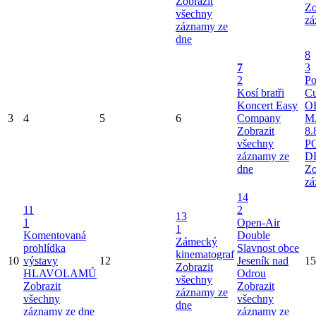
Zobrazit
Zo
všechny
zá
záznamy ze
dne
8
7
3
2
Po
Kosí bratři
Cu
Koncert Easy
O
3
4
5
6
Company
M
Zobrazit
8.
všechny
P
záznamy ze
D
dne
Zo
zá
14
11
2
13
1
Open-Air
1
Komentovaná
Double
Zámecký
prohlídka
Slavnost obce
kinematograf
10
výstavy
12
Jeseník nad
15
Zobrazit
HLAVOLAMŮ
Odrou
všechny
Zobrazit
Zobrazit
záznamy ze
všechny
všechny
dne
záznamy ze dne
záznamy ze