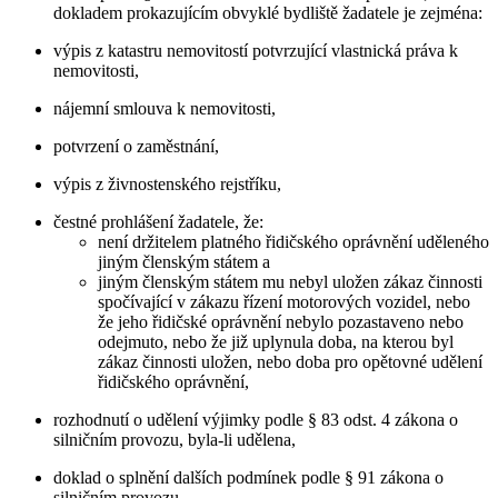
dokladem prokazujícím obvyklé bydliště žadatele je zejména:
výpis z katastru nemovitostí potvrzující vlastnická práva k
nemovitosti,
nájemní smlouva k nemovitosti,
potvrzení o zaměstnání,
výpis z živnostenského rejstříku,
čestné prohlášení žadatele, že:
není držitelem platného řidičského oprávnění uděleného
jiným členským státem a
jiným členským státem mu nebyl uložen zákaz činnosti
spočívající v zákazu řízení motorových vozidel, nebo
že jeho řidičské oprávnění nebylo pozastaveno nebo
odejmuto, nebo že již uplynula doba, na kterou byl
zákaz činnosti uložen, nebo doba pro opětovné udělení
řidičského oprávnění,
rozhodnutí o udělení výjimky podle § 83 odst. 4 zákona o
silničním provozu, byla-li udělena,
doklad o splnění dalších podmínek podle § 91 zákona o
silničním provozu,