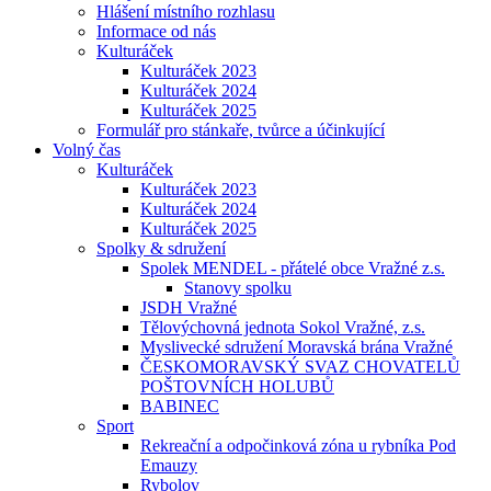
Hlášení místního rozhlasu
Informace od nás
Kulturáček
Kulturáček 2023
Kulturáček 2024
Kulturáček 2025
Formulář pro stánkaře, tvůrce a účinkující
Volný čas
Kulturáček
Kulturáček 2023
Kulturáček 2024
Kulturáček 2025
Spolky & sdružení
Spolek MENDEL - přátelé obce Vražné z.s.
Stanovy spolku
JSDH Vražné
Tělovýchovná jednota Sokol Vražné, z.s.
Myslivecké sdružení Moravská brána Vražné
ČESKOMORAVSKÝ SVAZ CHOVATELŮ
POŠTOVNÍCH HOLUBŮ
BABINEC
Sport
Rekreační a odpočinková zóna u rybníka Pod
Emauzy
Rybolov