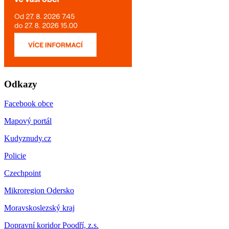
Odkazy
Facebook obce
Mapový portál
Kudyznudy.cz
Policie
Czechpoint
Mikroregion Odersko
Moravskoslezský kraj
Dopravní koridor Poodří, z.s.