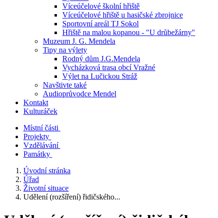
Víceúčelové školní hřiště
Víceúčelové hřiště u hasičské zbrojnice
Sportovní areál TJ Sokol
Hřiště na malou kopanou - "U drůbežárny"
Muzeum J. G. Mendela
Tipy na výlety
Rodný dům J.G.Mendela
Vycházková trasa obcí Vražné
Výlet na Lučickou Stráž
Navštivte také
Audioprůvodce Mendel
Kontakt
Kulturáček
Místní části
Projekty
Vzdělávání
Památky
Úvodní stránka
Úřad
Životní situace
Udělení (rozšíření) řidičského...