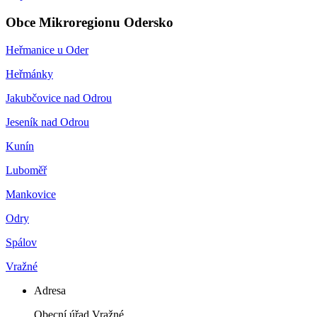
Obce Mikroregionu Odersko
Heřmanice u Oder
Heřmánky
Jakubčovice nad Odrou
Jeseník nad Odrou
Kunín
Luboměř
Mankovice
Odry
Spálov
Vražné
Adresa
Obecní úřad Vražné