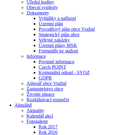
Úřední hodiny
Obecní symboly
Dokumenty
Vyhlášky a nařízení
Územní plán
Povodňový plán obce Vražné
Strategický plán obce
Veřejné zakázky
Územní plány MSK
Formuláře ke stažení
Informace
Povinné informace
Czech POINT
Komunální odpad - SVOZ
GDPR
Adresář obce Vražné
Zastupitelstvo obce
Životní situace
Rozklikávací rozpočet
Aktuálně
Aktuality
Kalendář akcí
Fotogalerie
Rok 2017
Rok 2016