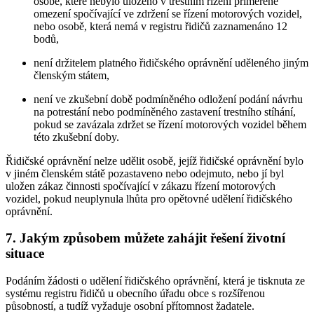
osobě, které nebylo uloženo v trestním řízení přiměřené
omezení spočívající ve zdržení se řízení motorových vozidel,
nebo osobě, která nemá v registru řidičů zaznamenáno 12
bodů,
není držitelem platného řidičského oprávnění uděleného jiným
členským státem,
není ve zkušební době podmíněného odložení podání návrhu
na potrestání nebo podmíněného zastavení trestního stíhání,
pokud se zavázala zdržet se řízení motorových vozidel během
této zkušební doby.
Řidičské oprávnění nelze udělit osobě, jejíž řidičské oprávnění bylo
v jiném členském státě pozastaveno nebo odejmuto, nebo jí byl
uložen zákaz činnosti spočívající v zákazu řízení motorových
vozidel, pokud neuplynula lhůta pro opětovné udělení řidičského
oprávnění.
7. Jakým způsobem můžete zahájit řešení životní
situace
Podáním žádosti o udělení řidičského oprávnění, která je tisknuta ze
systému registru řidičů u obecního úřadu obce s rozšířenou
působností, a tudíž vyžaduje osobní přítomnost žadatele.