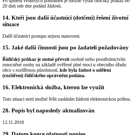
Po splnění veškerých podmínek je možné vydat řidičský průkaz do
20 dnů ode dne podání žádosti.
14. Kteří jsou další účastníci (dotčení) řešení životní
situace
Další účastníci postupu nejsou stanoveni.
15. Jaké další činnosti jsou po žadateli požadovány
Řidičský průkaz je nutné převzít
osobně nebo prostřednictvím
zmocněné osoby na základě ověřené plné moci u obecního úřadu
obce s rozšířenou působností,
kde byla žádost o udělení
(rozšíření) řidičského oprávnění podána.
16. Elektronická služba, kterou lze využít
Tuto situaci není možné řešit zasláním žádosti elektronickou poštou.
28. Popis byl naposledy aktualizován
12.11.2018
29. Datum konce platnosti popisu