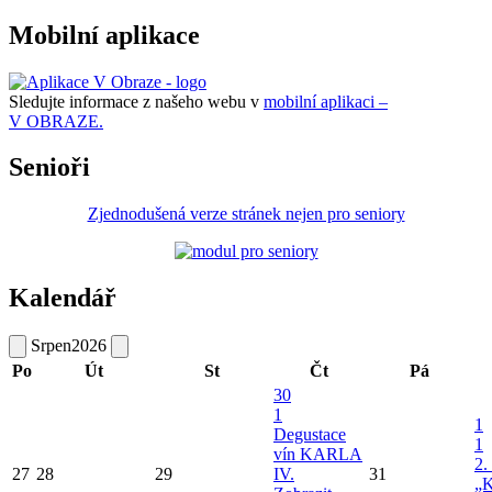
Mobilní aplikace
Sledujte informace z našeho webu v
mobilní aplikaci –
V OBRAZE.
Senioři
Zjednodušená verze stránek nejen pro seniory
Kalendář
Srpen
2026
Po
Út
St
Čt
Pá
30
1
1
Degustace
1
vín KARLA
2.
27
28
29
IV.
31
„K