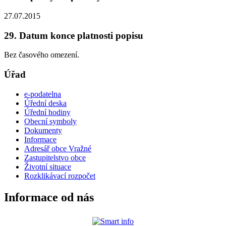
27.07.2015
29. Datum konce platnosti popisu
Bez časového omezení.
Úřad
e-podatelna
Úřední deska
Úřední hodiny
Obecní symboly
Dokumenty
Informace
Adresář obce Vražné
Zastupitelstvo obce
Životní situace
Rozklikávací rozpočet
Informace od nás