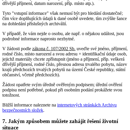
dřívější příjmení, datum narození, příp. místo atp.).
Tyto "vstupní informace" však nemusí být pro hledání dostatečné;
čím více doplňujících údajů k dané osobě uvedete, tím zvýšíte šance
na dohledání příslušných archiválií.
V případě, že vám nejde o osobu, ale např. o nějakou událost, jsou
podrobné informace naprosto nezbytné.
V žádosti podle
zákona č. 107/2002 Sb.
uveďte své jméno, příjmení,
rodné číslo, místo narození a svou adresu + identifikační údaje osob,
jejichž materiály chcete zpřístupnit (jméno a příjmení, příp. veškerá
dřívější příjmení, rodné číslo, přesnou adresu trvalého pobytu, název
krajů předchozích trvalých pobytů na území České republiky, státní
občanství, včetně předchozích).
Žádost opatřete svým úředně ověřeným podpisem; úřední ověření
podpisu není potřebné, pokud při osobním podání prokážete svou
totožnost.
Bližší informace naleznete na
internetových stránkách Archivu
bezpečnostních složek
.
7. Jakým způsobem můžete zahájit řešení životní
situace