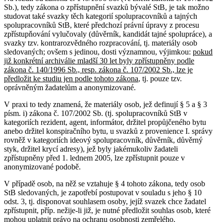
Sb.), tedy zákona o zpřístupnění svazků bývalé StB, je tak možno
studovat také svazky těch kategorií spolupracovníků a tajných
spolupracovníků StB, které předchozí právní úpravy z procesu
zpřístupňování vylučovaly (důvěrník, kandidát tajné spolupráce), a
svazky tzv. kontrarozvědného rozpracování, tj. materiály osob
sledovaných; ovšem s jedinou, dosti významnou, výjimkou:
pokud
již konkrétní archiválie mladší 30 let byly zpřístupněny podle
zákona č. 140/1996 Sb., resp. zákona č. 107/2002 Sb., lze je
předložit ke studiu jen podle tohoto zákona
, tj. pouze tzv.
oprávněným žadatelům a anonymizované.
V praxi to tedy znamená, že materiály osob, jež definují § 5 a § 3
písm. i) zákona č. 107/2002 Sb. (tj. spolupracovníků StB v
kategoriích rezident, agent, informátor, držitel propůjčeného bytu
anebo držitel konspiračního bytu, u svazků z provenience I. správy
rovněž v kategoriích ideový spolupracovník, důvěrník, důvěrný
styk, držitel krycí adresy), jež byly jakémukoliv žadateli
zpřístupněny před 1. lednem 2005, lze zpřístupnit pouze v
anonymizované podobě.
V případě osob, na něž se vztahuje § 4 tohoto zákona, tedy osob
StB sledovaných, je zapotřebí postupovat v souladu s jeho § 10
odst. 3, tj. disponovat souhlasem osoby, jejíž svazek chce žadatel
zpřístupnit, příp. nežije-li již, je nutné předložit souhlas osob, které
mohou uplatnit právo na ochranu osobnosti zemřelého.