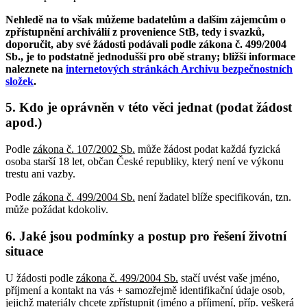
Nehledě na to však můžeme badatelům a dalším zájemcům o
zpřístupnění archiválií z provenience StB, tedy i svazků,
doporučit, aby své žádosti podávali podle zákona č. 499/2004
Sb., je to podstatně jednodušší pro obě strany; bližší informace
naleznete na
internetových stránkách Archivu bezpečnostních
složek
.
5. Kdo je oprávněn v této věci jednat (podat žádost
apod.)
Podle
zákona č. 107/2002 Sb.
může žádost podat každá fyzická
osoba starší 18 let, občan České republiky, který není ve výkonu
trestu ani vazby.
Podle
zákona č. 499/2004 Sb.
není žadatel blíže specifikován, tzn.
může požádat kdokoliv.
6. Jaké jsou podmínky a postup pro řešení životní
situace
U žádosti podle
zákona č. 499/2004 Sb.
stačí uvést vaše jméno,
příjmení a kontakt na vás + samozřejmě identifikační údaje osob,
jejichž materiály chcete zpřístupnit (jméno a příjmení, příp. veškerá