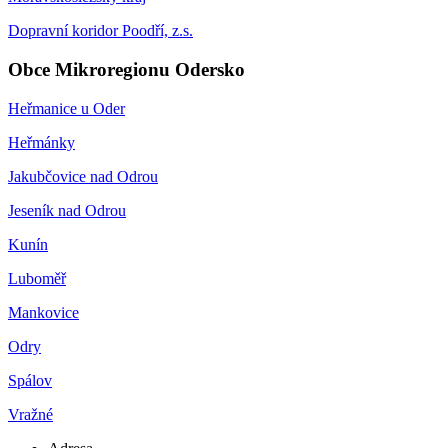
Dopravní koridor Poodří, z.s.
Obce Mikroregionu Odersko
Heřmanice u Oder
Heřmánky
Jakubčovice nad Odrou
Jeseník nad Odrou
Kunín
Luboměř
Mankovice
Odry
Spálov
Vražné