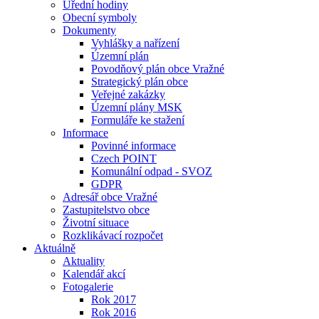
Úřední hodiny
Obecní symboly
Dokumenty
Vyhlášky a nařízení
Územní plán
Povodňový plán obce Vražné
Strategický plán obce
Veřejné zakázky
Územní plány MSK
Formuláře ke stažení
Informace
Povinné informace
Czech POINT
Komunální odpad - SVOZ
GDPR
Adresář obce Vražné
Zastupitelstvo obce
Životní situace
Rozklikávací rozpočet
Aktuálně
Aktuality
Kalendář akcí
Fotogalerie
Rok 2017
Rok 2016