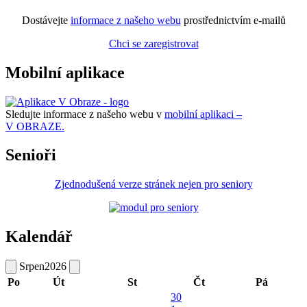
Dostávejte
informace z našeho webu
prostřednictvím e-mailů
Chci se zaregistrovat
Mobilní aplikace
Sledujte informace z našeho webu v
mobilní aplikaci –
V OBRAZE.
Senioři
Zjednodušená verze stránek nejen pro seniory
Kalendář
Srpen
2026
Po
Út
St
Čt
Pá
30