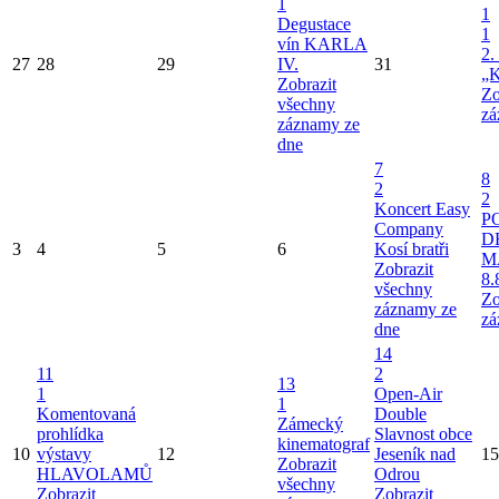
1
1
Degustace
1
vín KARLA
2.
27
28
29
IV.
31
„K
Zobrazit
Zo
všechny
zá
záznamy ze
dne
7
8
2
2
Koncert Easy
P
Company
D
3
4
5
6
Kosí bratři
M
Zobrazit
8.
všechny
Zo
záznamy ze
zá
dne
14
11
2
13
1
Open-Air
1
Komentovaná
Double
Zámecký
prohlídka
Slavnost obce
kinematograf
10
výstavy
12
Jeseník nad
15
Zobrazit
HLAVOLAMŮ
Odrou
všechny
Zobrazit
Zobrazit