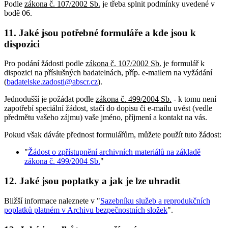
Podle
zákona č. 107/2002 Sb.
je třeba splnit podmínky uvedené v
bodě 06.
11. Jaké jsou potřebné formuláře a kde jsou k
dispozici
Pro podání žádosti podle
zákona č. 107/2002 Sb.
je formulář k
dispozici na příslušných badatelnách, příp. e-mailem na vyžádání
(
badatelske.zadosti@abscr.cz
).
Jednodušší je požádat podle
zákona č. 499/2004 Sb.
- k tomu není
zapotřebí speciální žádost, stačí do dopisu či e-mailu uvést (vedle
předmětu vašeho zájmu) vaše jméno, příjmení a kontakt na vás.
Pokud však dáváte přednost formulářům, můžete použít tuto žádost:
"
Žádost o zpřístupnění archivních materiálů na základě
zákona č. 499/2004 Sb.
"
12. Jaké jsou poplatky a jak je lze uhradit
Bližší informace naleznete v "
Sazebníku služeb a reprodukčních
poplatků platném v Archivu bezpečnostních složek
".