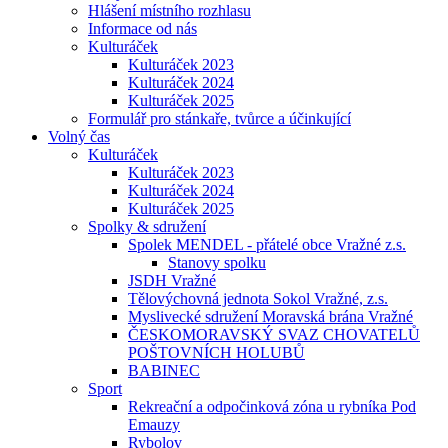
Hlášení místního rozhlasu
Informace od nás
Kulturáček
Kulturáček 2023
Kulturáček 2024
Kulturáček 2025
Formulář pro stánkaře, tvůrce a účinkující
Volný čas
Kulturáček
Kulturáček 2023
Kulturáček 2024
Kulturáček 2025
Spolky & sdružení
Spolek MENDEL - přátelé obce Vražné z.s.
Stanovy spolku
JSDH Vražné
Tělovýchovná jednota Sokol Vražné, z.s.
Myslivecké sdružení Moravská brána Vražné
ČESKOMORAVSKÝ SVAZ CHOVATELŮ
POŠTOVNÍCH HOLUBŮ
BABINEC
Sport
Rekreační a odpočinková zóna u rybníka Pod
Emauzy
Rybolov