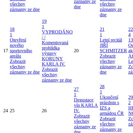
záznamy ze
všechny
všechny
dne
záznamy ze dne
záznamy ze
dne
19
1
18
21
22
VYPRODÁNO
1
1
4
/ /
Otevření
Letní recitál
13
Komentovaná
nového
JIŘÍ
Od
prohlídka
17
sportovního
20
SCHMITZER
ak
výstavy
areálu
Zobrazit
Af
KORUNY
Zobrazit
všechny
Le
KARLA IV.
všechny
záznamy ze
Zo
Zobrazit
záznamy ze dne
dne
zá
všechny
záznamy ze dne
28
27
1
1
Ukončení
29
Degustace
prázdnin s
2
vín KARLA
IZS a
H
24
25
26
IV.
armádou ČR
N
Zobrazit
Zobrazit
Zo
všechny
všechny
zá
záznamy ze
záznamy ze
dne