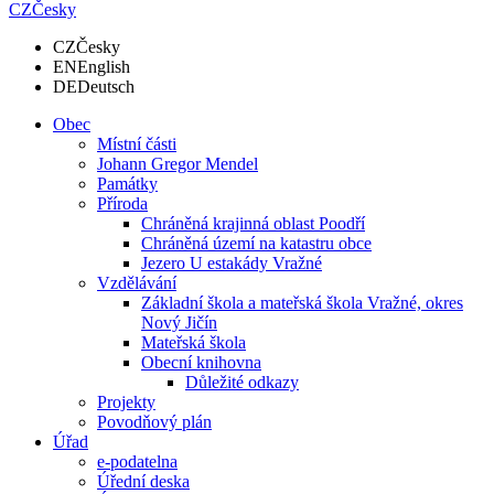
CZ
Česky
CZ
Česky
EN
English
DE
Deutsch
Obec
Místní části
Johann Gregor Mendel
Památky
Příroda
Chráněná krajinná oblast Poodří
Chráněná území na katastru obce
Jezero U estakády Vražné
Vzdělávání
Základní škola a mateřská škola Vražné, okres
Nový Jičín
Mateřská škola
Obecní knihovna
Důležité odkazy
Projekty
Povodňový plán
Úřad
e-podatelna
Úřední deska