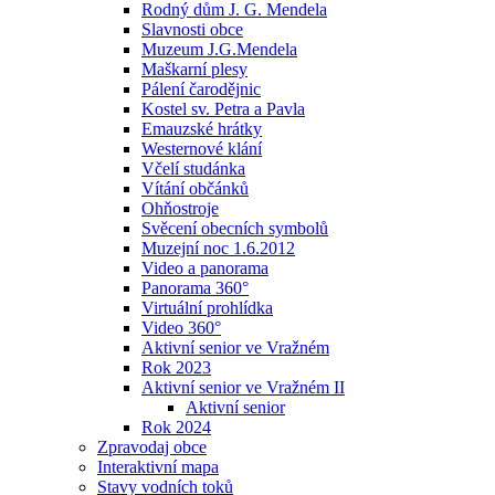
Rodný dům J. G. Mendela
Slavnosti obce
Muzeum J.G.Mendela
Maškarní plesy
Pálení čarodějnic
Kostel sv. Petra a Pavla
Emauzské hrátky
Westernové klání
Včelí studánka
Vítání občánků
Ohňostroje
Svěcení obecních symbolů
Muzejní noc 1.6.2012
Video a panorama
Panorama 360°
Virtuální prohlídka
Video 360°
Aktivní senior ve Vražném
Rok 2023
Aktivní senior ve Vražném II
Aktivní senior
Rok 2024
Zpravodaj obce
Interaktivní mapa
Stavy vodních toků