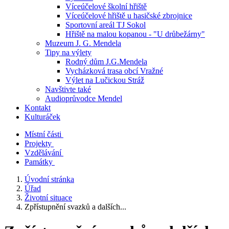
Víceúčelové školní hřiště
Víceúčelové hřiště u hasičské zbrojnice
Sportovní areál TJ Sokol
Hřiště na malou kopanou - "U drůbežárny"
Muzeum J. G. Mendela
Tipy na výlety
Rodný dům J.G.Mendela
Vycházková trasa obcí Vražné
Výlet na Lučickou Stráž
Navštivte také
Audioprůvodce Mendel
Kontakt
Kulturáček
Místní části
Projekty
Vzdělávání
Památky
Úvodní stránka
Úřad
Životní situace
Zpřístupnění svazků a dalších...