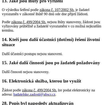
13. Jaké jsou lhůty pro vyřízení
O výsledku šetření podle
zákona č. 107/2002 Sb.
je žadatel
vyrozuměn v zákonné lhůtě 90 dnů ode dne přijetí žádosti.
Podle
zákona č. 499/2004 Sb.
nejsou lhůty stanoveny, žádosti jsou
vyřizovány průběžně a žadatelé vyrozuměni v co možná nejkratším
termínu.
14. Kteří jsou další účastníci (dotčení) řešení životní
situace
Další účastníci postupu nejsou stanoveni.
15. Jaké další činnosti jsou po žadateli požadovány
Další činnosti nejsou stanoveny.
16. Elektronická služba, kterou lze využít
Žádost podle
zákona č. 499/2004 Sb.
lze podat elektronicky na
adresu:
badatelske.zadosti@abscr.cz
.
28. Popis byl naposledy aktualizován