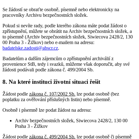
Se žádostí se obraťte osobně, písemně nebo elektronicky na
pracovníky Archivu bezpečnostních složek.
Pokud si nevíte rady, podle kterého zákona máte podat žádost o
zpřístupnění, můžete se obrátit na Archiv bezpečnostních složek, a
to písemně (Archiv bezpečnostních složek, Siwiecova 2428/2, 130
00 Praha 3 - Žižkov) nebo e-mailem na adresu:
badatelske.zadosti@abscr.cz
.
Badatelům a dalším zájemcům o zpřístupnění archiválií z
provenience StB, tedy i svazků, můžeme však doporučit, aby své
žádosti podávali podle zákona č. 499/2004 Sb.
8. Na které instituci životní situaci řešit
Žádost podle
zákona č. 107/2002 Sb.
lze podat osobně (bez
poplatku za ověřování příslušných listin) nebo písemně.
Osobně i písemně lze podat žádost na adresu:
Archiv bezpečnostních složek, Siwiecova 2428/2, 130 00
Praha 3 - Žižkov
Žádost podle
zákona č. 499/2004 Sb.
lze podat osobně či písemně