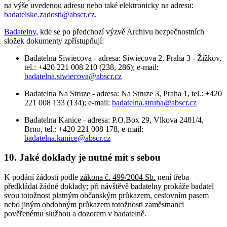
na výše uvedenou adresu nebo také elektronicky na adresu:
badatelske.zadosti@abscr.cz
.
Badatelny
, kde se po předchozí výzvě Archivu bezpečnostních
složek dokumenty zpřístupňují:
Badatelna Siwiecova - adresa: Siwiecova 2, Praha 3 - Žižkov,
tel.: +420 221 008 210 (238, 286); e-mail:
badatelna.siwiecova@abscr.cz
Badatelna Na Struze - adresa: Na Struze 3, Praha 1, tel.: +420
221 008 133 (134); e-mail:
badatelna.struha@abscr.cz
Badatelna Kanice - adresa: P.O.Box 29, Vlkova 2481/4,
Brno, tel.: +420 221 008 178, e-mail:
badatelna.kanice@abscr.cz
10. Jaké doklady je nutné mít s sebou
K podání žádosti podle
zákona č. 499/2004 Sb.
není třeba
předkládat žádné doklady; při návštěvě badatelny prokáže badatel
svou totožnost platným občanským průkazem, cestovním pasem
nebo jiným obdobným průkazem totožnosti zaměstnanci
pověřenému službou a dozorem v badatelně.