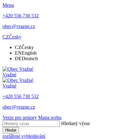
Menu
+420 556 730 532
obec@vrazne.cz
CZ
Česky
CZ
Česky
EN
English
DE
Deutsch
Vražné
Vražné
+420 556 730 532
obec@vrazne.cz
Verze pro seniory
Mapa webu
Hledaný výraz
Hledat
rozšířené vyhledávání