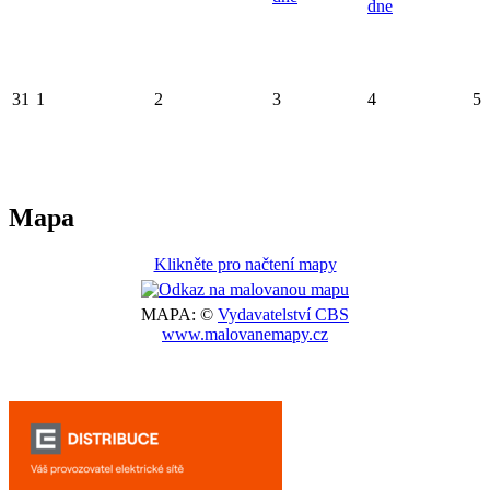
dne
31
1
2
3
4
5
Mapa
Klikněte pro načtení mapy
MAPA: ©
Vydavatelství CBS
www.malovanemapy.cz