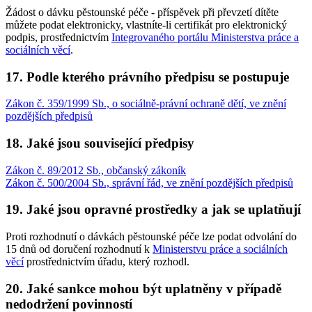
Žádost o dávku pěstounské péče - příspěvek při převzetí dítěte
můžete podat elektronicky, vlastníte-li certifikát pro elektronický
podpis, prostřednictvím
Integrovaného portálu Ministerstva práce a
sociálních věcí
.
17. Podle kterého právního předpisu se postupuje
Zákon č. 359/1999 Sb., o sociálně-právní ochraně dětí, ve znění
pozdějších předpisů
18. Jaké jsou související předpisy
Zákon č. 89/2012 Sb., občanský zákoník
Zákon č. 500/2004 Sb., správní řád, ve znění pozdějších předpisů
19. Jaké jsou opravné prostředky a jak se uplatňují
Proti rozhodnutí o dávkách pěstounské péče lze podat odvolání do
15 dnů od doručení rozhodnutí k
Ministerstvu práce a sociálních
věcí
prostřednictvím úřadu, který rozhodl.
20. Jaké sankce mohou být uplatněny v případě
nedodržení povinností