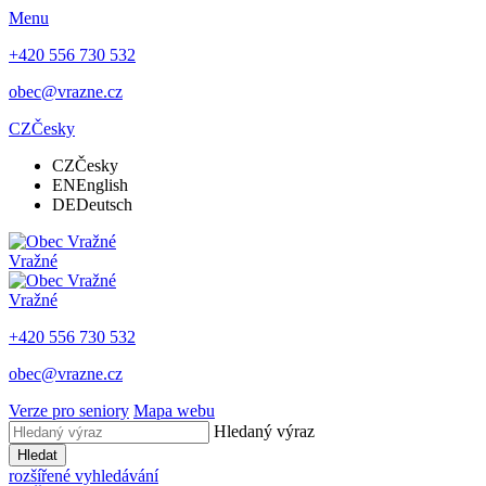
Menu
+420 556 730 532
obec@vrazne.cz
CZ
Česky
CZ
Česky
EN
English
DE
Deutsch
Vražné
Vražné
+420 556 730 532
obec@vrazne.cz
Verze pro seniory
Mapa webu
Hledaný výraz
Hledat
rozšířené vyhledávání