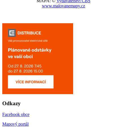
MAPA: ©
Vydavatelství CBS
www.malovanemapy.cz
Odkazy
Facebook obce
Mapový portál