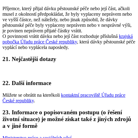
Příjemce, který přijal dávku pěstounské péče nebo její část, ačkoli
musel z okolností předpokládat, že byly vyplaceny neprávem nebo
ve vyšší částce, než náležely, nebo jinak způsobil, že dávky
pěstounské péče byly vyplaceny neprávem nebo v nesprávné výši,
je povinen neprávem přijaté částky vrátit.
O povinnosti vrátit dávku nebo její část rozhoduje příslušná
krajská
pobočka Úřadu práce České republiky
, která dávky pěstounské péče
vyplácí nebo vyplácela naposledy.
21. Nejčastější dotazy
22. Další informace
Můžete se obrátit na kterékoli
kontaktní pracoviště Úřadu práce
České republiky
.
23. Informace o popisovaném postupu (o řešení
životní situace) je možné získat také z jiných zdrojů
a v jiné formě
Ministerstvo práce a sociálních věcí