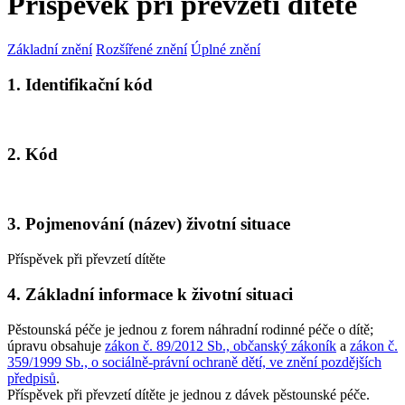
Příspěvek při převzetí dítěte
Základní znění
Rozšířené znění
Úplné znění
1. Identifikační kód
2. Kód
3. Pojmenování (název) životní situace
Příspěvek při převzetí dítěte
4. Základní informace k životní situaci
Pěstounská péče je jednou z forem náhradní rodinné péče o dítě;
úpravu obsahuje
zákon č. 89/2012 Sb., občanský zákoník
a
zákon č.
359/1999 Sb., o sociálně-právní ochraně dětí, ve znění pozdějších
předpisů
.
Příspěvek při převzetí dítěte je jednou z dávek pěstounské péče.