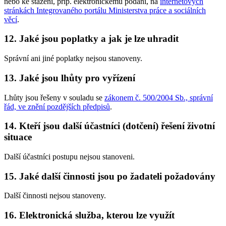
nebo ke stažení, příp. elektronickému podání, na
internetových
stránkách Integrovaného portálu Ministerstva práce a sociálních
věcí
.
12. Jaké jsou poplatky a jak je lze uhradit
Správní ani jiné poplatky nejsou stanoveny.
13. Jaké jsou lhůty pro vyřízení
Lhůty jsou řešeny v souladu se
zákonem č. 500/2004 Sb., správní
řád, ve znění pozdějších předpisů
.
14. Kteří jsou další účastníci (dotčení) řešení životní
situace
Další účastníci postupu nejsou stanoveni.
15. Jaké další činnosti jsou po žadateli požadovány
Další činnosti nejsou stanoveny.
16. Elektronická služba, kterou lze využít