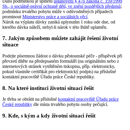
Další podmínkou je splnění
ustanovení § 47o zákona č. 359/1999
Sb., o sociálně-právní ochraně dětí, ve znění pozdějších předpisů
;
podmínku trvalého pobytu může v odůvodněných případech
prominout
Ministerstvo práce a sociálních věcí
.
Nárok na výplatu dávky zaniká uplynutím 1 roku ode dne, od
kterého dávka náleží, nebyl-li nárok v této lhůtě uplatněn.
7. Jakým způsobem můžete zahájit řešení životní
situace
Podejte písemnou žádost o dávku pěstounské péče - příspěvek při
převzetí dítěte na předepsaném formuláři (na originálním nebo z
internetových stránek vytištěném tiskopisu, příp. elektronicky,
pokud vlastníte certifikát pro elektronický podpis) na příslušné
kontaktní pracoviště Úřadu práce České republiky.
8. Na které instituci životní situaci řešit
Je třeba se obrátit na příslušné
kontaktní pracoviště Úřadu práce
České republiky
dle místa trvalého pobytu osoby pečující.
9. Kde, s kým a kdy životní situaci řešit