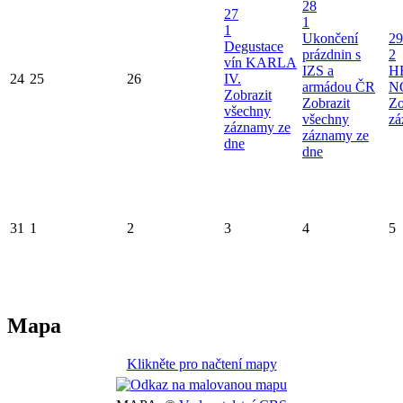
28
27
1
1
Ukončení
29
Degustace
prázdnin s
2
vín KARLA
IZS a
H
24
25
26
IV.
armádou ČR
N
Zobrazit
Zobrazit
Zo
všechny
všechny
zá
záznamy ze
záznamy ze
dne
dne
31
1
2
3
4
5
Mapa
Klikněte pro načtení mapy