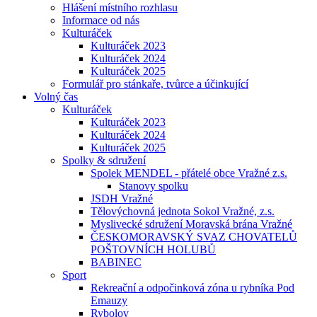
Hlášení místního rozhlasu
Informace od nás
Kulturáček
Kulturáček 2023
Kulturáček 2024
Kulturáček 2025
Formulář pro stánkaře, tvůrce a účinkující
Volný čas
Kulturáček
Kulturáček 2023
Kulturáček 2024
Kulturáček 2025
Spolky & sdružení
Spolek MENDEL - přátelé obce Vražné z.s.
Stanovy spolku
JSDH Vražné
Tělovýchovná jednota Sokol Vražné, z.s.
Myslivecké sdružení Moravská brána Vražné
ČESKOMORAVSKÝ SVAZ CHOVATELŮ
POŠTOVNÍCH HOLUBŮ
BABINEC
Sport
Rekreační a odpočinková zóna u rybníka Pod
Emauzy
Rybolov