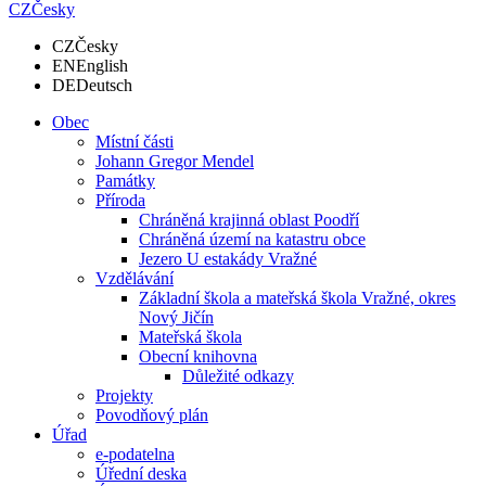
CZ
Česky
CZ
Česky
EN
English
DE
Deutsch
Obec
Místní části
Johann Gregor Mendel
Památky
Příroda
Chráněná krajinná oblast Poodří
Chráněná území na katastru obce
Jezero U estakády Vražné
Vzdělávání
Základní škola a mateřská škola Vražné, okres
Nový Jičín
Mateřská škola
Obecní knihovna
Důležité odkazy
Projekty
Povodňový plán
Úřad
e-podatelna
Úřední deska