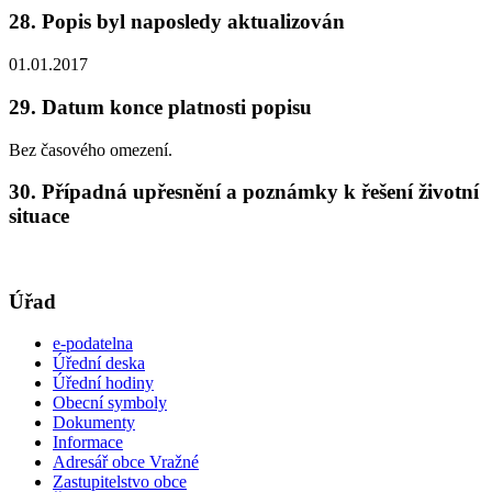
28. Popis byl naposledy aktualizován
01.01.2017
29. Datum konce platnosti popisu
Bez časového omezení.
30. Případná upřesnění a poznámky k řešení životní
situace
Úřad
e-podatelna
Úřední deska
Úřední hodiny
Obecní symboly
Dokumenty
Informace
Adresář obce Vražné
Zastupitelstvo obce