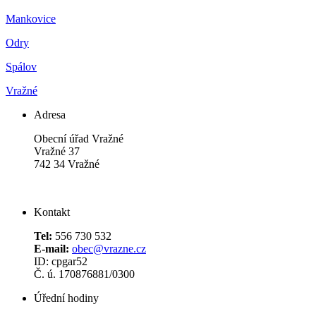
Mankovice
Odry
Spálov
Vražné
Adresa
Obecní úřad Vražné
Vražné 37
742 34 Vražné
Kontakt
Tel:
556 730 532
E-mail:
obec@vrazne.cz
ID: cpgar52
Č. ú. 170876881/0300
Úřední hodiny