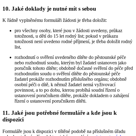
10. Jaké doklady je nutné mít s sebou
K řádně vyplněnému formuláři žádosti je třeba doložit:
pro všechny osoby, které jsou v žádosti uvedeny, průkaz
totožnosti, u dětí do 15 let rodný list; pokud v průkazu
totožnosti není uvedeno rodné příjmení, je třeba doložit rodný
list,
rozhodnutí o svěření uvedeného dítěte do pěstounské péče
nebo rozhodnutí soudu, kterým byl žadatel ustanoven jako
poručník tohoto dítěte; obdobně dočasné svěření do péče před
rozhodnutím soudu o svěření dítěte do pěstounské péče
žadatel prokáže rozhodnutím příslušného orgánu; obdobně
osobní péči o dítě, k němuž žadatel nemá vyživovací
povinnost, a to po dobu, kterou probíhá soudní řízení o
ustanovení poručníkem dítěte, prokáže dokladem o zahájení
řízení o ustanovení poručníkem dítěti.
11. Jaké jsou potřebné formuláře a kde jsou k
dispozici
Formuláře jsou k dispozici v tištěné podobě na příslušném úřadu