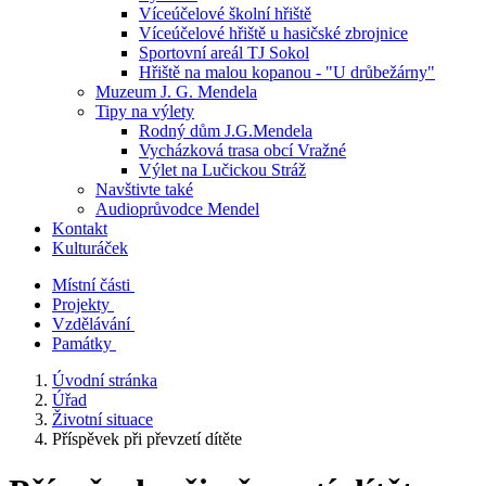
Víceúčelové školní hřiště
Víceúčelové hřiště u hasičské zbrojnice
Sportovní areál TJ Sokol
Hřiště na malou kopanou - "U drůbežárny"
Muzeum J. G. Mendela
Tipy na výlety
Rodný dům J.G.Mendela
Vycházková trasa obcí Vražné
Výlet na Lučickou Stráž
Navštivte také
Audioprůvodce Mendel
Kontakt
Kulturáček
Místní části
Projekty
Vzdělávání
Památky
Úvodní stránka
Úřad
Životní situace
Příspěvek při převzetí dítěte