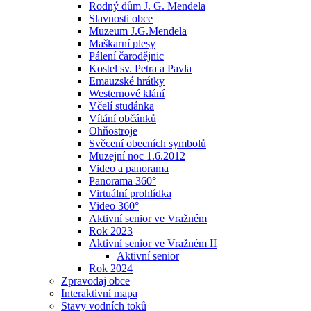
Rodný dům J. G. Mendela
Slavnosti obce
Muzeum J.G.Mendela
Maškarní plesy
Pálení čarodějnic
Kostel sv. Petra a Pavla
Emauzské hrátky
Westernové klání
Včelí studánka
Vítání občánků
Ohňostroje
Svěcení obecních symbolů
Muzejní noc 1.6.2012
Video a panorama
Panorama 360°
Virtuální prohlídka
Video 360°
Aktivní senior ve Vražném
Rok 2023
Aktivní senior ve Vražném II
Aktivní senior
Rok 2024
Zpravodaj obce
Interaktivní mapa
Stavy vodních toků