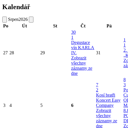
Kalendář
Srpen
2026
Po
Út
St
Čt
Pá
30
1
1
Degustace
1
vín KARLA
2.
27
28
29
IV.
31
„K
Zobrazit
Zo
všechny
zá
záznamy ze
dne
8
7
3
2
Po
Kosí bratři
Cu
Koncert Easy
O
3
4
5
6
Company
M
Zobrazit
8.
všechny
P
záznamy ze
D
dne
Zo