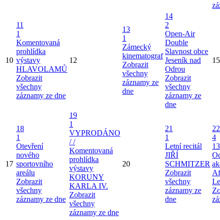
zá
14
11
2
13
1
Open-Air
1
Komentovaná
Double
Zámecký
prohlídka
Slavnost obce
kinematograf
10
výstavy
12
Jeseník nad
15
Zobrazit
HLAVOLAMŮ
Odrou
všechny
Zobrazit
Zobrazit
záznamy ze
všechny
všechny
dne
záznamy ze dne
záznamy ze
dne
19
1
18
21
22
VYPRODÁNO
1
1
4
/ /
Otevření
Letní recitál
13
Komentovaná
nového
JIŘÍ
Od
prohlídka
17
sportovního
20
SCHMITZER
ak
výstavy
areálu
Zobrazit
Af
KORUNY
Zobrazit
všechny
Le
KARLA IV.
všechny
záznamy ze
Zo
Zobrazit
záznamy ze dne
dne
zá
všechny
záznamy ze dne