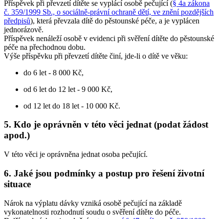
Příspěvek při převzetí dítěte se vyplácí osobě pečující (
§ 4a zákona
č. 359/1999 Sb., o sociálně-právní ochraně dětí, ve znění pozdějších
předpisů
), která převzala dítě do pěstounské péče, a je vyplácen
jednorázově.
Příspěvek nenáleží osobě v evidenci při svěření dítěte do pěstounské
péče na přechodnou dobu.
Výše příspěvku při převzetí dítěte činí, jde-li o dítě ve věku:
do 6 let - 8 000 Kč,
od 6 let do 12 let - 9 000 Kč,
od 12 let do 18 let - 10 000 Kč.
5. Kdo je oprávněn v této věci jednat (podat žádost
apod.)
V této věci je oprávněna jednat osoba pečující.
6. Jaké jsou podmínky a postup pro řešení životní
situace
Nárok na výplatu dávky vzniká osobě pečující na základě
vykonatelnosti rozhodnutí soudu o svěření dítěte do péče.