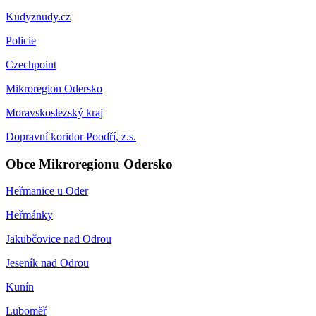
Kudyznudy.cz
Policie
Czechpoint
Mikroregion Odersko
Moravskoslezský kraj
Dopravní koridor Poodří, z.s.
Obce Mikroregionu Odersko
Heřmanice u Oder
Heřmánky
Jakubčovice nad Odrou
Jeseník nad Odrou
Kunín
Luboměř