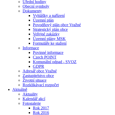
Úřední hodiny
Obecní symboly
Dokumenty
Vyhlášky a nařízení
Územní plán
Povodňový plán obce Vražné
Strategický plán obce
Veřejné zakázky
Územní plány MSK
Formuláře ke stažení
Informace
Povinné informace
Czech POINT
Komunální odpad - SVOZ
GDPR
Adresář obce Vražné
Zastupitelstvo obce
Životní situace
Rozklikávací rozpočet
Aktuálně
Aktuality
Kalendář akcí
Fotogalerie
Rok 2017
Rok 2016