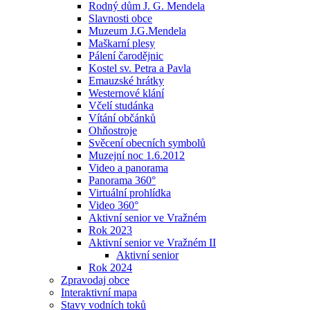
Rodný dům J. G. Mendela
Slavnosti obce
Muzeum J.G.Mendela
Maškarní plesy
Pálení čarodějnic
Kostel sv. Petra a Pavla
Emauzské hrátky
Westernové klání
Včelí studánka
Vítání občánků
Ohňostroje
Svěcení obecních symbolů
Muzejní noc 1.6.2012
Video a panorama
Panorama 360°
Virtuální prohlídka
Video 360°
Aktivní senior ve Vražném
Rok 2023
Aktivní senior ve Vražném II
Aktivní senior
Rok 2024
Zpravodaj obce
Interaktivní mapa
Stavy vodních toků