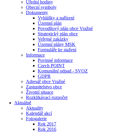
Úřední hodiny
Obecní symboly
Dokumenty
Vyhlášky a nařízení
Územní plán
Povodňový plán obce Vražné
Strategický plán obce
Veřejné zakázky
Územní plány MSK
Formuláře ke stažení
Informace
Povinné informace
Czech POINT
Komunální odpad - SVOZ
GDPR
Adresář obce Vražné
Zastupitelstvo obce
Životní situace
Rozklikávací rozpočet
Aktuálně
Aktuality
Kalendář akcí
Fotogalerie
Rok 2017
Rok 2016