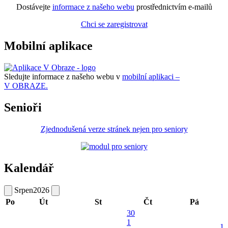
Dostávejte
informace z našeho webu
prostřednictvím e-mailů
Chci se zaregistrovat
Mobilní aplikace
Sledujte informace z našeho webu v
mobilní aplikaci –
V OBRAZE.
Senioři
Zjednodušená verze stránek nejen pro seniory
Kalendář
Srpen
2026
Po
Út
St
Čt
Pá
30
1
1