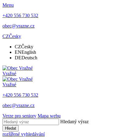
Menu
+420 556 730 532
obec@vrazne.cz
CZ
Česky
CZ
Česky
EN
English
DE
Deutsch
Vražné
Vražné
+420 556 730 532
obec@vrazne.cz
Verze pro seniory
Mapa webu
Hledaný výraz
Hledat
rozšířené vyhledávání