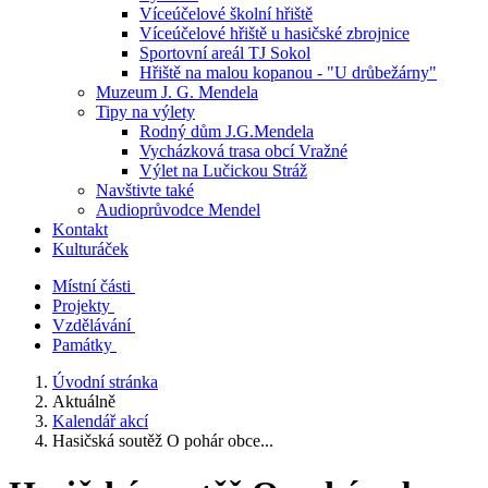
Víceúčelové školní hřiště
Víceúčelové hřiště u hasičské zbrojnice
Sportovní areál TJ Sokol
Hřiště na malou kopanou - "U drůbežárny"
Muzeum J. G. Mendela
Tipy na výlety
Rodný dům J.G.Mendela
Vycházková trasa obcí Vražné
Výlet na Lučickou Stráž
Navštivte také
Audioprůvodce Mendel
Kontakt
Kulturáček
Místní části
Projekty
Vzdělávání
Památky
Úvodní stránka
Aktuálně
Kalendář akcí
Hasičská soutěž O pohár obce...