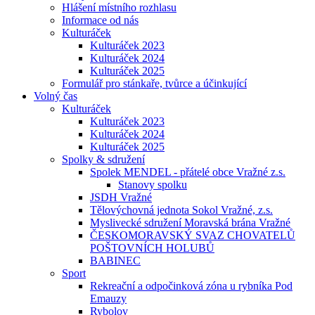
Hlášení místního rozhlasu
Informace od nás
Kulturáček
Kulturáček 2023
Kulturáček 2024
Kulturáček 2025
Formulář pro stánkaře, tvůrce a účinkující
Volný čas
Kulturáček
Kulturáček 2023
Kulturáček 2024
Kulturáček 2025
Spolky & sdružení
Spolek MENDEL - přátelé obce Vražné z.s.
Stanovy spolku
JSDH Vražné
Tělovýchovná jednota Sokol Vražné, z.s.
Myslivecké sdružení Moravská brána Vražné
ČESKOMORAVSKÝ SVAZ CHOVATELŮ
POŠTOVNÍCH HOLUBŮ
BABINEC
Sport
Rekreační a odpočinková zóna u rybníka Pod
Emauzy
Rybolov