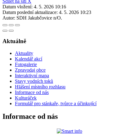
Sdílet na síti X
Datum vložení:
4. 5. 2026 10:16
Datum poslední aktualizace:
4. 5. 2026 10:23
Autor:
SDH Jakubčovice n/O.
Aktuálně
Aktuality
Kalendář akcí
Fotogalerie
Zpravodaj obce
Interaktivní mapa
Stavy vodních toků
Hlášení místního rozhlasu
Informace od nás
Kulturáček
Formulář pro stánkaře, tvůrce a účinkující
Informace od nás