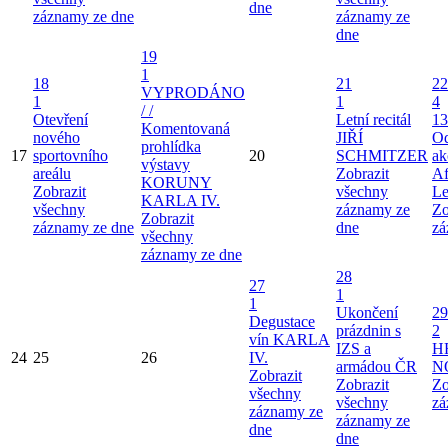
dne
záznamy ze dne
záznamy ze
dne
19
1
18
21
22
VYPRODÁNO
1
1
4
/ /
Otevření
Letní recitál
13
Komentovaná
nového
JIŘÍ
Od
prohlídka
17
sportovního
20
SCHMITZER
ak
výstavy
areálu
Zobrazit
Af
KORUNY
Zobrazit
všechny
Le
KARLA IV.
všechny
záznamy ze
Zo
Zobrazit
záznamy ze dne
dne
zá
všechny
záznamy ze dne
28
27
1
1
Ukončení
29
Degustace
prázdnin s
2
vín KARLA
IZS a
H
24
25
26
IV.
armádou ČR
N
Zobrazit
Zobrazit
Zo
všechny
všechny
zá
záznamy ze
záznamy ze
dne
dne