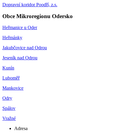
Dopravní koridor Poodří, z.s.
Obce Mikroregionu Odersko
Heřmanice u Oder
Heřmánky
Jakubčovice nad Odrou
Jeseník nad Odrou
Kunín
Luboměř
Mankovice
Odry
Spálov
Vražné
Adresa