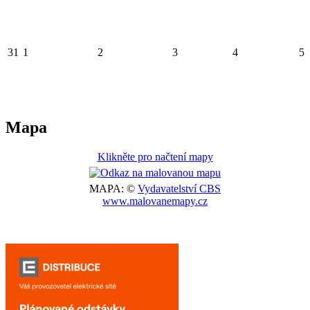
31
1
2
3
4
5
Mapa
Klikněte pro načtení mapy
MAPA: ©
Vydavatelství CBS
www.malovanemapy.cz