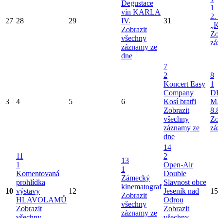
Degustace
1
vín KARLA
2.
27
28
29
IV.
31
„K
Zobrazit
Zo
všechny
zá
záznamy ze
dne
7
2
8
Koncert Easy
1
Company
D
3
4
5
6
Kosí bratři
M
Zobrazit
8.
všechny
Zo
záznamy ze
zá
dne
14
11
2
13
1
Open-Air
1
Komentovaná
Double
Zámecký
prohlídka
Slavnost obce
kinematograf
10
výstavy
12
Jeseník nad
15
Zobrazit
HLAVOLAMŮ
Odrou
všechny
Zobrazit
Zobrazit
záznamy ze
všechny
všechny