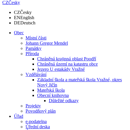
CZ
Česky
CZ
Česky
EN
English
DE
Deutsch
Obec
Místní části
Johann Gregor Mendel
Památky
Příroda
Chráněná krajinná oblast Poodří
Chráněná území na katastru obce
Jezero U estakády Vražné
Vzdělávání
Základní škola a mateřská škola Vražné, okres
Nový Jičín
Mateřská škola
Obecní knihovna
Důležité odkazy
Projekty
Povodňový plán
Úřad
e-podatelna
Úřední deska