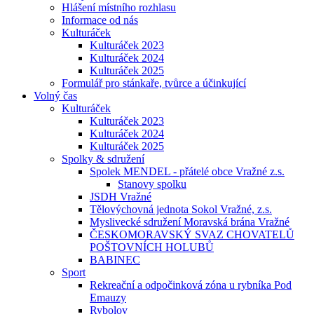
Hlášení místního rozhlasu
Informace od nás
Kulturáček
Kulturáček 2023
Kulturáček 2024
Kulturáček 2025
Formulář pro stánkaře, tvůrce a účinkující
Volný čas
Kulturáček
Kulturáček 2023
Kulturáček 2024
Kulturáček 2025
Spolky & sdružení
Spolek MENDEL - přátelé obce Vražné z.s.
Stanovy spolku
JSDH Vražné
Tělovýchovná jednota Sokol Vražné, z.s.
Myslivecké sdružení Moravská brána Vražné
ČESKOMORAVSKÝ SVAZ CHOVATELŮ
POŠTOVNÍCH HOLUBŮ
BABINEC
Sport
Rekreační a odpočinková zóna u rybníka Pod
Emauzy
Rybolov