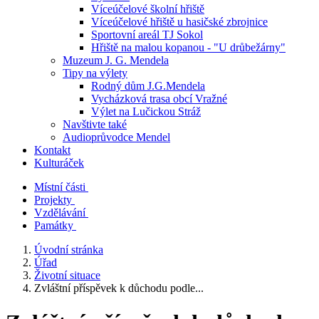
Víceúčelové školní hřiště
Víceúčelové hřiště u hasičské zbrojnice
Sportovní areál TJ Sokol
Hřiště na malou kopanou - "U drůbežárny"
Muzeum J. G. Mendela
Tipy na výlety
Rodný dům J.G.Mendela
Vycházková trasa obcí Vražné
Výlet na Lučickou Stráž
Navštivte také
Audioprůvodce Mendel
Kontakt
Kulturáček
Místní části
Projekty
Vzdělávání
Památky
Úvodní stránka
Úřad
Životní situace
Zvláštní příspěvek k důchodu podle...