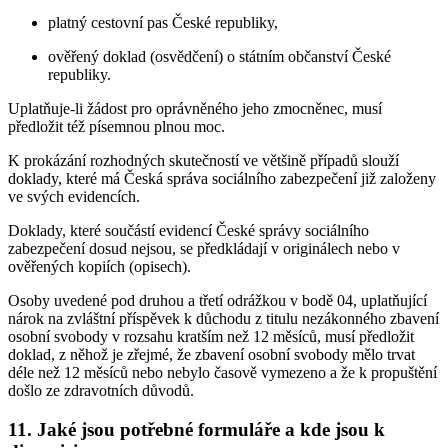
platný cestovní pas České republiky,
ověřený doklad (osvědčení) o státním občanství České
republiky.
Uplatňuje-li žádost pro oprávněného jeho zmocněnec, musí
předložit též písemnou plnou moc.
K prokázání rozhodných skutečností ve většině případů slouží
doklady, které má Česká správa sociálního zabezpečení již založeny
ve svých evidencích.
Doklady, které součástí evidencí České správy sociálního
zabezpečení dosud nejsou, se předkládají v originálech nebo v
ověřených kopiích (opisech).
Osoby uvedené pod druhou a třetí odrážkou v bodě 04, uplatňující
nárok na zvláštní příspěvek k důchodu z titulu nezákonného zbavení
osobní svobody v rozsahu kratším než 12 měsíců, musí předložit
doklad, z něhož je zřejmé, že zbavení osobní svobody mělo trvat
déle než 12 měsíců nebo nebylo časově vymezeno a že k propuštění
došlo ze zdravotních důvodů.
11. Jaké jsou potřebné formuláře a kde jsou k