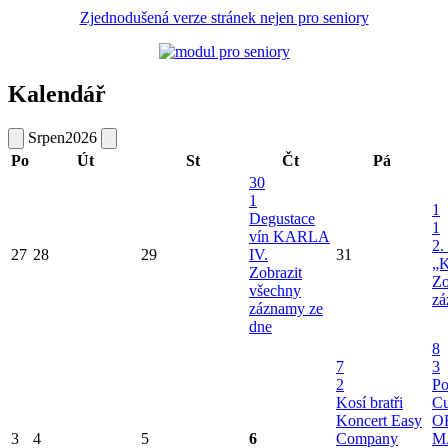
Zjednodušená verze stránek nejen pro seniory
Kalendář
Srpen
2026
Po
Út
St
Čt
Pá
30
1
1
Degustace
1
vín KARLA
2.
27
28
29
IV.
31
„K
Zobrazit
Zo
všechny
zá
záznamy ze
dne
8
7
3
2
Po
Kosí bratři
Cu
Koncert Easy
O
3
4
5
6
Company
M