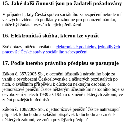
15. Jaké další činnosti jsou po žadateli požadovány
V případech, kdy Česká správa sociálního zabezpečení nebude mít
ve svých evidencích podklady rozhodné pro posouzení nároku,
může být žadatel vyzván k jejich předložení.
16. Elektronická služba, kterou lze využít
Své dotazy můžete posílat na
elektronické podatelny jednotlivých
pracovišť České správy sociálního zabezpečení
.
17. Podle kterého právního předpisu se postupuje
Zákon č. 357/2005 Sb., o ocenění účastníků národního boje za
vznik a osvobození Československa a některých pozůstalých po
nich, o zvláštním příspěvku k důchodu některým osobám, o
jednorázové peněžní částce některým účastníkům národního boje za
osvobození v letech 1939 až 1945 a o změně některých zákonů, ve
znění pozdějších předpisů
Zákon č. 108/2009 Sb., o jednorázové peněžní částce nahrazující
příplatek k důchodu a zvláštní příspěvek k důchodu a o změně
některých zákonů, ve znění pozdějších předpisů