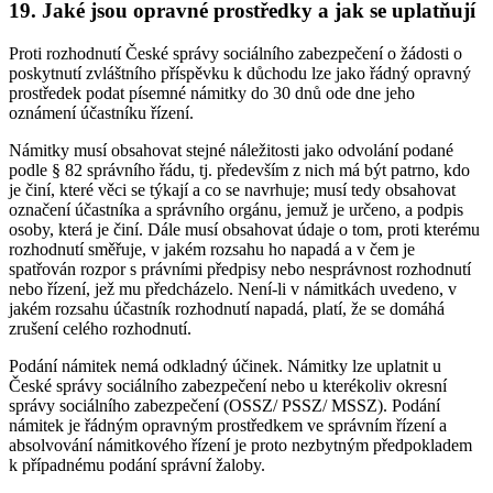
19. Jaké jsou opravné prostředky a jak se uplatňují
Proti rozhodnutí České správy sociálního zabezpečení o žádosti o
poskytnutí zvláštního příspěvku k důchodu lze jako řádný opravný
prostředek podat písemné námitky do 30 dnů ode dne jeho
oznámení účastníku řízení.
Námitky musí obsahovat stejné náležitosti jako odvolání podané
podle § 82 správního řádu, tj. především z nich má být patrno, kdo
je činí, které věci se týkají a co se navrhuje; musí tedy obsahovat
označení účastníka a správního orgánu, jemuž je určeno, a podpis
osoby, která je činí. Dále musí obsahovat údaje o tom, proti kterému
rozhodnutí směřuje, v jakém rozsahu ho napadá a v čem je
spatřován rozpor s právními předpisy nebo nesprávnost rozhodnutí
nebo řízení, jež mu předcházelo. Není-li v námitkách uvedeno, v
jakém rozsahu účastník rozhodnutí napadá, platí, že se domáhá
zrušení celého rozhodnutí.
Podání námitek nemá odkladný účinek. Námitky lze uplatnit u
České správy sociálního zabezpečení nebo u kterékoliv okresní
správy sociálního zabezpečení (OSSZ/ PSSZ/ MSSZ). Podání
námitek je řádným opravným prostředkem ve správním řízení a
absolvování námitkového řízení je proto nezbytným předpokladem
k případnému podání správní žaloby.