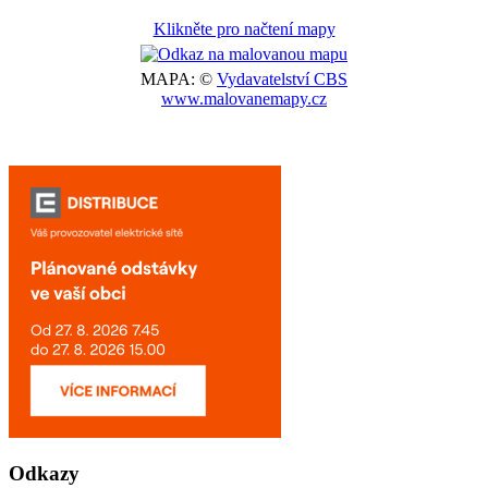
Klikněte pro načtení mapy
MAPA: ©
Vydavatelství CBS
www.malovanemapy.cz
Odkazy