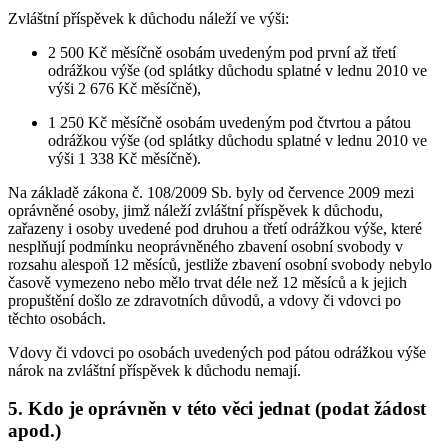
Zvláštní příspěvek k důchodu náleží ve výši:
2 500 Kč měsíčně osobám uvedeným pod první až třetí
odrážkou výše (od splátky důchodu splatné v lednu 2010 ve
výši 2 676 Kč měsíčně),
1 250 Kč měsíčně osobám uvedeným pod čtvrtou a pátou
odrážkou výše (od splátky důchodu splatné v lednu 2010 ve
výši 1 338 Kč měsíčně).
Na základě zákona č. 108/2009 Sb. byly od července 2009 mezi
oprávněné osoby, jimž náleží zvláštní příspěvek k důchodu,
zařazeny i osoby uvedené pod druhou a třetí odrážkou výše, které
nesplňují podmínku neoprávněného zbavení osobní svobody v
rozsahu alespoň 12 měsíců, jestliže zbavení osobní svobody nebylo
časově vymezeno nebo mělo trvat déle než 12 měsíců a k jejich
propuštění došlo ze zdravotních důvodů, a vdovy či vdovci po
těchto osobách.
Vdovy či vdovci po osobách uvedených pod pátou odrážkou výše
nárok na zvláštní příspěvek k důchodu nemají.
5. Kdo je oprávněn v této věci jednat (podat žádost
apod.)