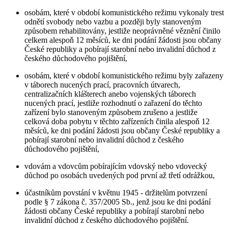
osobám, které v období komunistického režimu vykonaly trest
odnětí svobody nebo vazbu a později byly stanoveným
způsobem rehabilitovány, jestliže neoprávněné věznění činilo
celkem alespoň 12 měsíců, ke dni podání žádosti jsou občany
České republiky a pobírají starobní nebo invalidní důchod z
českého důchodového pojištění,
osobám, které v období komunistického režimu byly zařazeny
v táborech nucených prací, pracovních útvarech,
centralizačních klášterech anebo vojenských táborech
nucených prací, jestliže rozhodnutí o zařazení do těchto
zařízení bylo stanoveným způsobem zrušeno a jestliže
celková doba pobytu v těchto zařízeních činila alespoň 12
měsíců, ke dni podání žádosti jsou občany České republiky a
pobírají starobní nebo invalidní důchod z českého
důchodového pojištění,
vdovám a vdovcům pobírajícím vdovský nebo vdovecký
důchod po osobách uvedených pod první až třetí odrážkou,
účastníkům povstání v květnu 1945 - držitelům potvrzení
podle § 7 zákona č. 357/2005 Sb., jenž jsou ke dni podání
žádosti občany České republiky a pobírají starobní nebo
invalidní důchod z českého důchodového pojištění.