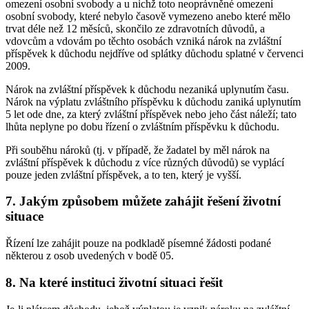
omezení osobní svobody a u nichž toto neoprávněné omezení
osobní svobody, které nebylo časově vymezeno anebo které mělo
trvat déle než 12 měsíců, skončilo ze zdravotních důvodů, a
vdovcům a vdovám po těchto osobách vzniká nárok na zvláštní
příspěvek k důchodu nejdříve od splátky důchodu splatné v červenci
2009.
Nárok na zvláštní příspěvek k důchodu nezaniká uplynutím času.
Nárok na výplatu zvláštního příspěvku k důchodu zaniká uplynutím
5 let ode dne, za který zvláštní příspěvek nebo jeho část náleží; tato
lhůta neplyne po dobu řízení o zvláštním příspěvku k důchodu.
Při souběhu nároků (tj. v případě, že žadatel by měl nárok na
zvláštní příspěvek k důchodu z více různých důvodů) se vyplácí
pouze jeden zvláštní příspěvek, a to ten, který je vyšší.
7. Jakým způsobem můžete zahájit řešení životní
situace
Řízení lze zahájit pouze na podkladě písemné žádosti podané
některou z osob uvedených v bodě 05.
8. Na které instituci životní situaci řešit