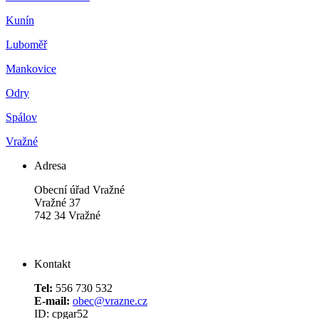
Kunín
Luboměř
Mankovice
Odry
Spálov
Vražné
Adresa
Obecní úřad Vražné
Vražné 37
742 34 Vražné
Kontakt
Tel:
556 730 532
E-mail:
obec@vrazne.cz
ID: cpgar52