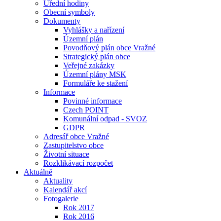
Úřední hodiny
Obecní symboly
Dokumenty
Vyhlášky a nařízení
Územní plán
Povodňový plán obce Vražné
Strategický plán obce
Veřejné zakázky
Územní plány MSK
Formuláře ke stažení
Informace
Povinné informace
Czech POINT
Komunální odpad - SVOZ
GDPR
Adresář obce Vražné
Zastupitelstvo obce
Životní situace
Rozklikávací rozpočet
Aktuálně
Aktuality
Kalendář akcí
Fotogalerie
Rok 2017
Rok 2016