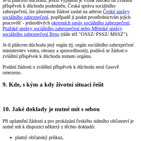
Je-li plátcem důchodu, jehož výplatou je vznik nároku na zvláštní
příspěvek k důchodu podmíněn, Česká správa sociálního
zabezpečení, lze písemnou žádost zaslat na adresu
České správy
sociálního zabezpečení
, popřípadě ji podat prostřednictvím jejích
pracovišť - jednotlivých
okresních správ sociálního zabezpečení,
Pražské správy sociálního zabezpečení nebo Městské správy
sociálního zabezpečení Brno
(dále též "OSSZ/ PSSZ/ MSSZ").
Je-li plátcem důchodu jiný orgán (tj. orgán sociálního zabezpečení
ministerstev vnitra, obrany a spravedlnosti), podává se žádost o
zvláštní příspěvek k důchodu tomuto orgánu.
Podání žádosti o zvláštní příspěvek k důchodu není časově
omezeno.
9. Kde, s kým a kdy životní situaci řešit
10. Jaké doklady je nutné mít s sebou
Při uplatnění žádosti a pro prokázání českého státního občanství je
nutné mít k dispozici některý z těchto dokladů:
platný občanský průkaz,