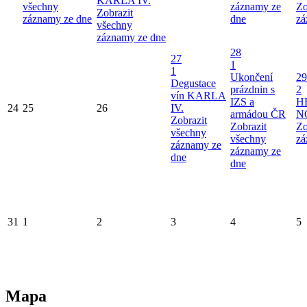
KARLA IV.
všechny
záznamy ze
Zo
Zobrazit
záznamy ze dne
dne
zá
všechny
záznamy ze dne
28
27
1
1
Ukončení
29
Degustace
prázdnin s
2
vín KARLA
IZS a
H
24
25
26
IV.
armádou ČR
N
Zobrazit
Zobrazit
Zo
všechny
všechny
zá
záznamy ze
záznamy ze
dne
dne
31
1
2
3
4
5
Mapa