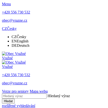
Menu
+420 556 730 532
obec@vrazne.cz
CZ
Česky
CZ
Česky
EN
English
DE
Deutsch
Vražné
Vražné
+420 556 730 532
obec@vrazne.cz
Verze pro seniory
Mapa webu
Hledaný výraz
Hledat
rozšířené vyhledávání