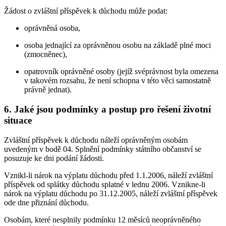
Žádost o zvláštní příspěvek k důchodu může podat:
oprávněná osoba,
osoba jednající za oprávněnou osobu na základě plné moci
(zmocněnec),
opatrovník oprávněné osoby (jejíž svéprávnost byla omezena
v takovém rozsahu, že není schopna v této věci samostatně
právně jednat).
6. Jaké jsou podmínky a postup pro řešení životní
situace
Zvláštní příspěvek k důchodu náleží oprávněným osobám
uvedeným v bodě 04. Splnění podmínky státního občanství se
posuzuje ke dni podání žádosti.
Vznikl-li nárok na výplatu důchodu před 1.1.2006, náleží zvláštní
příspěvek od splátky důchodu splatné v lednu 2006. Vznikne-li
nárok na výplatu důchodu po 31.12.2005, náleží zvláštní příspěvek
ode dne přiznání důchodu.
Osobám, které nesplnily podmínku 12 měsíců neoprávněného