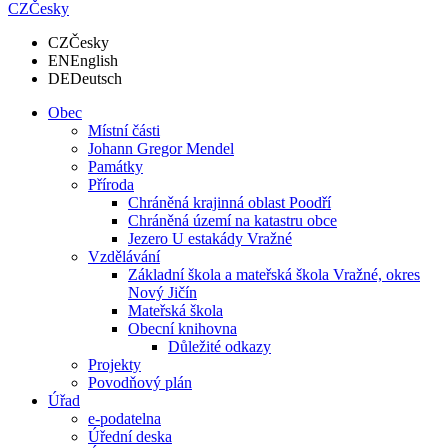
CZ
Česky
CZ
Česky
EN
English
DE
Deutsch
Obec
Místní části
Johann Gregor Mendel
Památky
Příroda
Chráněná krajinná oblast Poodří
Chráněná území na katastru obce
Jezero U estakády Vražné
Vzdělávání
Základní škola a mateřská škola Vražné, okres
Nový Jičín
Mateřská škola
Obecní knihovna
Důležité odkazy
Projekty
Povodňový plán
Úřad
e-podatelna
Úřední deska