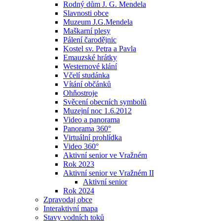
Rodný dům J. G. Mendela
Slavnosti obce
Muzeum J.G.Mendela
Maškarní plesy
Pálení čarodějnic
Kostel sv. Petra a Pavla
Emauzské hrátky
Westernové klání
Včelí studánka
Vítání občánků
Ohňostroje
Svěcení obecních symbolů
Muzejní noc 1.6.2012
Video a panorama
Panorama 360°
Virtuální prohlídka
Video 360°
Aktivní senior ve Vražném
Rok 2023
Aktivní senior ve Vražném II
Aktivní senior
Rok 2024
Zpravodaj obce
Interaktivní mapa
Stavy vodních toků