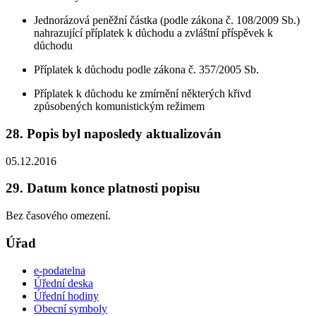
Jednorázová peněžní částka (podle zákona č. 108/2009 Sb.)
nahrazující příplatek k důchodu a zvláštní příspěvek k
důchodu
Příplatek k důchodu podle zákona č. 357/2005 Sb.
Příplatek k důchodu ke zmírnění některých křivd
způsobených komunistickým režimem
28. Popis byl naposledy aktualizován
05.12.2016
29. Datum konce platnosti popisu
Bez časového omezení.
Úřad
e-podatelna
Úřední deska
Úřední hodiny
Obecní symboly