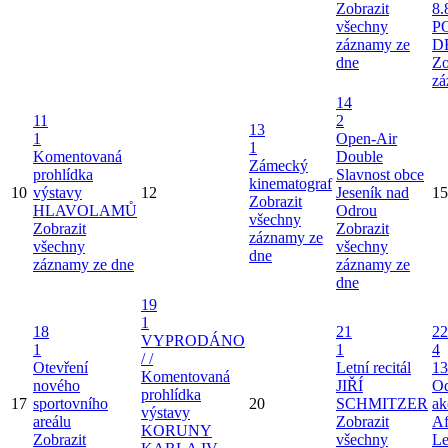
Zobrazit
8.
všechny
P
záznamy ze
D
dne
Zo
zá
14
11
2
13
1
Open-Air
1
Komentovaná
Double
Zámecký
prohlídka
Slavnost obce
kinematograf
10
výstavy
12
Jeseník nad
15
Zobrazit
HLAVOLAMŮ
Odrou
všechny
Zobrazit
Zobrazit
záznamy ze
všechny
všechny
dne
záznamy ze dne
záznamy ze
dne
19
1
18
21
22
VYPRODÁNO
1
1
4
/ /
Otevření
Letní recitál
13
Komentovaná
nového
JIŘÍ
Od
prohlídka
17
sportovního
20
SCHMITZER
ak
výstavy
areálu
Zobrazit
Af
KORUNY
Zobrazit
všechny
Le