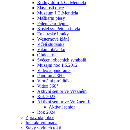
Rodný dům J. G. Mendela
Slavnosti obce
Muzeum J.G.Mendela
Maškarní plesy
Pálení čarodějnic
Kostel sv. Petra a Pavla
Emauzské hrátky
Westernové klání
Včelí studánka
Vítání občánků
Ohňostroje
Svěcení obecních symbolů
Muzejní noc 1.6.2012
Video a panorama
Panorama 360°
Virtuální prohlídka
Video 360°
Aktivní senior ve Vražném
Rok 2023
Aktivní senior ve Vražném II
Aktivní senior
Rok 2024
Zpravodaj obce
Interaktivní mapa
Stavy vodních toků