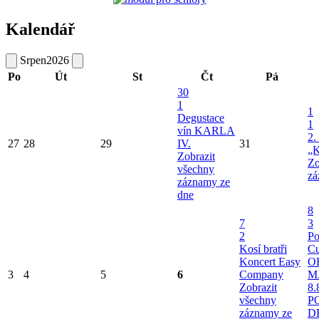
Kalendář
Srpen
2026
Po
Út
St
Čt
Pá
30
1
1
Degustace
1
vín KARLA
2.
27
28
29
IV.
31
„K
Zobrazit
Zo
všechny
zá
záznamy ze
dne
8
7
3
2
Po
Kosí bratři
Cu
Koncert Easy
O
3
4
5
6
Company
M
Zobrazit
8.
všechny
P
záznamy ze
D