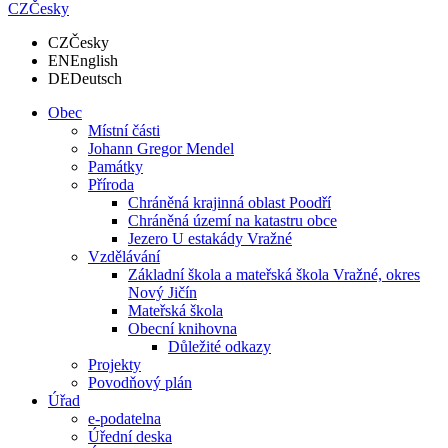
CZ
Česky
CZ
Česky
EN
English
DE
Deutsch
Obec
Místní části
Johann Gregor Mendel
Památky
Příroda
Chráněná krajinná oblast Poodří
Chráněná území na katastru obce
Jezero U estakády Vražné
Vzdělávání
Základní škola a mateřská škola Vražné, okres
Nový Jičín
Mateřská škola
Obecní knihovna
Důležité odkazy
Projekty
Povodňový plán
Úřad
e-podatelna
Úřední deska