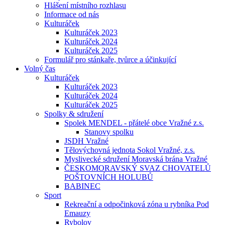
Hlášení místního rozhlasu
Informace od nás
Kulturáček
Kulturáček 2023
Kulturáček 2024
Kulturáček 2025
Formulář pro stánkaře, tvůrce a účinkující
Volný čas
Kulturáček
Kulturáček 2023
Kulturáček 2024
Kulturáček 2025
Spolky & sdružení
Spolek MENDEL - přátelé obce Vražné z.s.
Stanovy spolku
JSDH Vražné
Tělovýchovná jednota Sokol Vražné, z.s.
Myslivecké sdružení Moravská brána Vražné
ČESKOMORAVSKÝ SVAZ CHOVATELŮ
POŠTOVNÍCH HOLUBŮ
BABINEC
Sport
Rekreační a odpočinková zóna u rybníka Pod
Emauzy
Rybolov