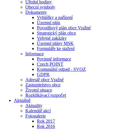
Úřední hodiny
Obecní symboly
Dokumenty
Vyhlášky a nařízení
Územní plán
Povodňový plán obce Vražné
Strategický plán obce
Veřejné zakázky
Územní plány MSK
Formuláře ke stažení
Informace
Povinné informace
Czech POINT
Komunální odpad - SVOZ
GDPR
Adresář obce Vražné
Zastupitelstvo obce
Životní situace
Rozklikávací rozpočet
Aktuálně
Aktuality
Kalendář akcí
Fotogalerie
Rok 2017
Rok 2016