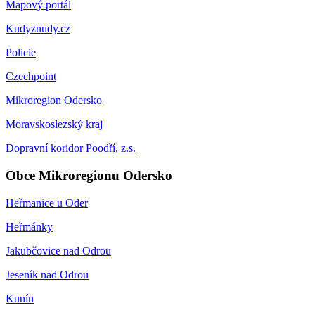
Mapový portál
Kudyznudy.cz
Policie
Czechpoint
Mikroregion Odersko
Moravskoslezský kraj
Dopravní koridor Poodří, z.s.
Obce Mikroregionu Odersko
Heřmanice u Oder
Heřmánky
Jakubčovice nad Odrou
Jeseník nad Odrou
Kunín