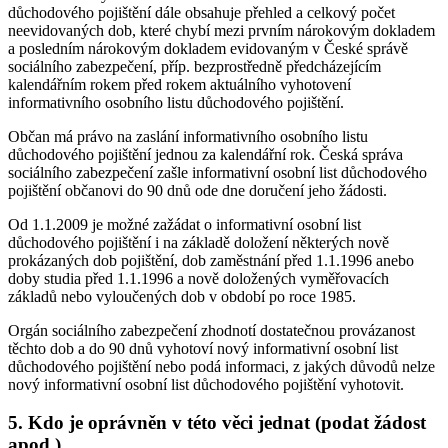
důchodového pojištění dále obsahuje přehled a celkový počet
neevidovaných dob, které chybí mezi prvním nárokovým dokladem
a posledním nárokovým dokladem evidovaným v České správě
sociálního zabezpečení, příp. bezprostředně předcházejícím
kalendářním rokem před rokem aktuálního vyhotovení
informativního osobního listu důchodového pojištění.
Občan má právo na zaslání informativního osobního listu
důchodového pojištění jednou za kalendářní rok. Česká správa
sociálního zabezpečení zašle informativní osobní list důchodového
pojištění občanovi do 90 dnů ode dne doručení jeho žádosti.
Od 1.1.2009 je možné zažádat o informativní osobní list
důchodového pojištění i na základě doložení některých nově
prokázaných dob pojištění, dob zaměstnání před 1.1.1996 anebo
doby studia před 1.1.1996 a nově doložených vyměřovacích
základů nebo vyloučených dob v období po roce 1985.
Orgán sociálního zabezpečení zhodnotí dostatečnou provázanost
těchto dob a do 90 dnů vyhotoví nový informativní osobní list
důchodového pojištění nebo podá informaci, z jakých důvodů nelze
nový informativní osobní list důchodového pojištění vyhotovit.
5. Kdo je oprávněn v této věci jednat (podat žádost
apod.)