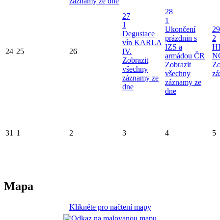
záznamy ze dne
28
27
1
1
Ukončení
29
Degustace
prázdnin s
2
vín KARLA
IZS a
H
24
25
26
IV.
armádou ČR
N
Zobrazit
Zobrazit
Zo
všechny
všechny
zá
záznamy ze
záznamy ze
dne
dne
31
1
2
3
4
5
Mapa
Klikněte pro načtení mapy