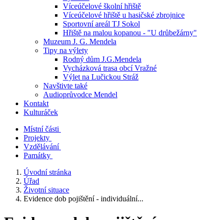
Víceúčelové školní hřiště
Víceúčelové hřiště u hasičské zbrojnice
Sportovní areál TJ Sokol
Hřiště na malou kopanou - "U drůbežárny"
Muzeum J. G. Mendela
Tipy na výlety
Rodný dům J.G.Mendela
Vycházková trasa obcí Vražné
Výlet na Lučickou Stráž
Navštivte také
Audioprůvodce Mendel
Kontakt
Kulturáček
Místní části
Projekty
Vzdělávání
Památky
Úvodní stránka
Úřad
Životní situace
Evidence dob pojištění - individuální...