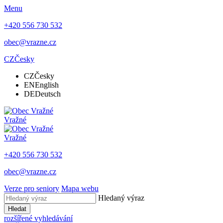
Menu
+420 556 730 532
obec@vrazne.cz
CZ
Česky
CZ
Česky
EN
English
DE
Deutsch
Vražné
Vražné
+420 556 730 532
obec@vrazne.cz
Verze pro seniory
Mapa webu
Hledaný výraz
Hledat
rozšířené vyhledávání