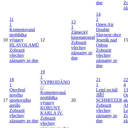
dne
Zo
zá
14
11
2
13
1
Open-Air
1
Komentovaná
Double
Zámecký
prohlídka
Slavnost obce
kinematograf
10
výstavy
12
Jeseník nad
15
Zobrazit
HLAVOLAMŮ
Odrou
všechny
Zobrazit
Zobrazit
záznamy ze
všechny
všechny
dne
záznamy ze dne
záznamy ze
dne
19
1
18
21
22
VYPRODÁNO
1
1
4
/ /
Otevření
Letní recitál
13
Komentovaná
nového
JIŘÍ
Od
prohlídka
17
sportovního
20
SCHMITZER
ak
výstavy
areálu
Zobrazit
Af
KORUNY
Zobrazit
všechny
Le
KARLA IV.
všechny
záznamy ze
Zo
Zobrazit
záznamy ze dne
dne
zá
všechny