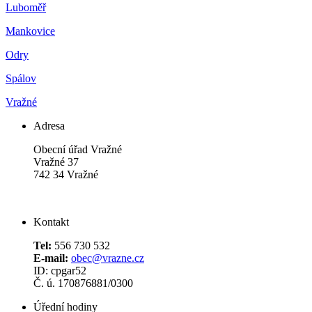
Luboměř
Mankovice
Odry
Spálov
Vražné
Adresa
Obecní úřad Vražné
Vražné 37
742 34 Vražné
Kontakt
Tel:
556 730 532
E-mail:
obec@vrazne.cz
ID: cpgar52
Č. ú. 170876881/0300
Úřední hodiny