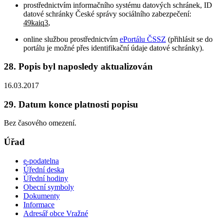
prostřednictvím informačního systému datových schránek, ID
datové schránky České správy sociálního zabezpečení:
49kaiq3
,
online službou prostřednictvím
ePortálu ČSSZ
(přihlásit se do
portálu je možné přes identifikační údaje datové schránky).
28. Popis byl naposledy aktualizován
16.03.2017
29. Datum konce platnosti popisu
Bez časového omezení.
Úřad
e-podatelna
Úřední deska
Úřední hodiny
Obecní symboly
Dokumenty
Informace
Adresář obce Vražné