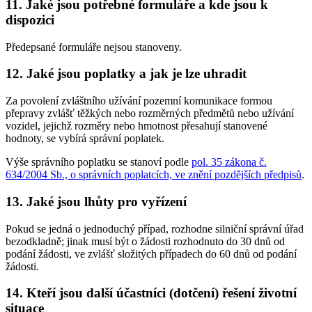
11. Jaké jsou potřebné formuláře a kde jsou k
dispozici
Předepsané formuláře nejsou stanoveny.
12. Jaké jsou poplatky a jak je lze uhradit
Za povolení zvláštního užívání pozemní komunikace formou
přepravy zvlášť těžkých nebo rozměrných předmětů nebo užívání
vozidel, jejichž rozměry nebo hmotnost přesahují stanovené
hodnoty, se vybírá správní poplatek.
Výše správního poplatku se stanoví podle
pol. 35 zákona č.
634/2004 Sb., o správních poplatcích, ve znění pozdějších předpisů
.
13. Jaké jsou lhůty pro vyřízení
Pokud se jedná o jednoduchý případ, rozhodne silniční správní úřad
bezodkladně; jinak musí být o žádosti rozhodnuto do 30 dnů od
podání žádosti, ve zvlášť složitých případech do 60 dnů od podání
žádosti.
14. Kteří jsou další účastníci (dotčení) řešení životní
situace