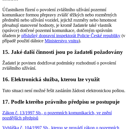
Účastníkem řízení o povolení zvláštního užívání pozemní
komunikace formou přepravy zvlášť těžkých nebo rozměrných
předmětů nebo užívání vozidel, jejichž rozměry nebo hmotnost
přesahují stanovené hodnoty, je kromě žadatele také vlastník
(správce) dotčené pozemní komunikace, dotčeným správním
úřadem je
příslušný dopravní inspektorát Policie České republiky
(v
případě použití dálnice
Ministerstvo vnitra
).
15. Jaké další činnosti jsou po žadateli požadovány
Žadatel je povinen dodržovat podmínky rozhodnutí o povolení
zvláštního užívání.
16. Elektronická služba, kterou lze využít
Tuto situaci není možné řešit zasláním žádosti elektronickou poštou.
17. Podle kterého právního předpisu se postupuje
Zákon č. 13/1997 Sb., o pozemních komunikacích, ve znění
pozdějších předpisů
Vyhláška č. 104/1997 Sb., kterou se provádí zákon o pozemních