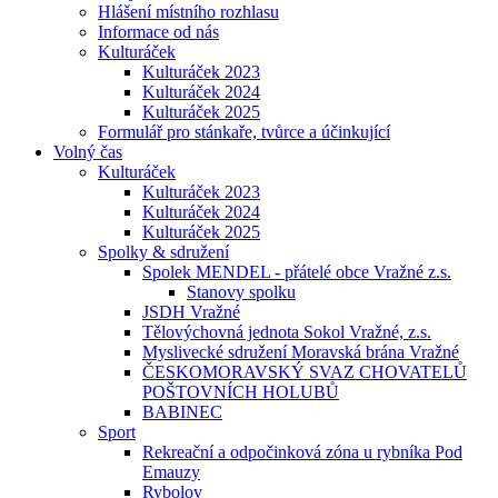
Hlášení místního rozhlasu
Informace od nás
Kulturáček
Kulturáček 2023
Kulturáček 2024
Kulturáček 2025
Formulář pro stánkaře, tvůrce a účinkující
Volný čas
Kulturáček
Kulturáček 2023
Kulturáček 2024
Kulturáček 2025
Spolky & sdružení
Spolek MENDEL - přátelé obce Vražné z.s.
Stanovy spolku
JSDH Vražné
Tělovýchovná jednota Sokol Vražné, z.s.
Myslivecké sdružení Moravská brána Vražné
ČESKOMORAVSKÝ SVAZ CHOVATELŮ
POŠTOVNÍCH HOLUBŮ
BABINEC
Sport
Rekreační a odpočinková zóna u rybníka Pod
Emauzy
Rybolov