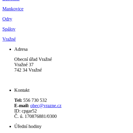
Mankovice
Odry
Spálov
Vražné
Adresa
Obecní úřad Vražné
Vražné 37
742 34 Vražné
Kontakt
Tel:
556 730 532
E-mail:
obec@vrazne.cz
ID: cpgar52
Č. ú. 170876881/0300
Úřední hodiny