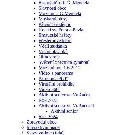
Rodný dům J. G. Mendela
Slavnosti obce
Muzeum J.G.Mendela
Maškarní plesy
Pálení čarodějnic
Kostel sv. Petra a Pavla
Emauzské hrátky
Westernové klání
Včelí studánka
Vítání občánků
Ohňostroje
Svěcení obecních symbolů
Muzejní noc 1.6.2012
Video a panorama
Panorama 360°
Virtuální prohlídka
Video 360°
Aktivní senior ve Vražném
Rok 2023
Aktivní senior ve Vražném II
Aktivní senior
Rok 2024
Zpravodaj obce
Interaktivní mapa
Stavy vodních toků