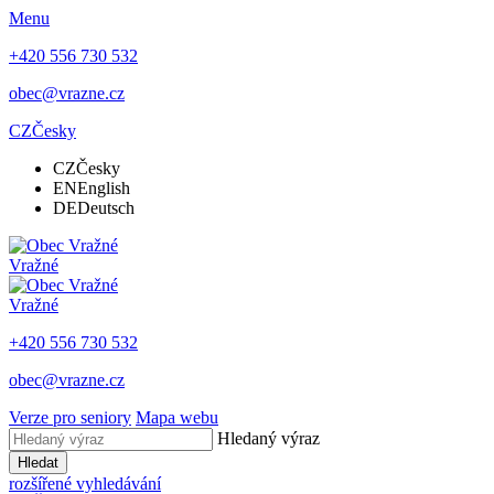
Menu
+420 556 730 532
obec@vrazne.cz
CZ
Česky
CZ
Česky
EN
English
DE
Deutsch
Vražné
Vražné
+420 556 730 532
obec@vrazne.cz
Verze pro seniory
Mapa webu
Hledaný výraz
Hledat
rozšířené vyhledávání