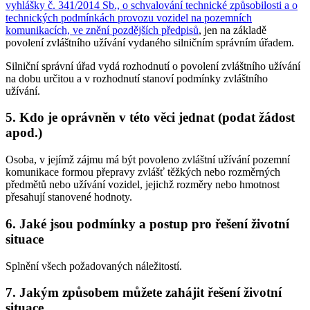
vyhlášky č. 341/2014 Sb., o schvalování technické způsobilosti a o
technických podmínkách provozu vozidel na pozemních
komunikacích, ve znění pozdějších předpisů
, jen na základě
povolení zvláštního užívání vydaného silničním správním úřadem.
Silniční správní úřad vydá rozhodnutí o povolení zvláštního užívání
na dobu určitou a v rozhodnutí stanoví podmínky zvláštního
užívání.
5. Kdo je oprávněn v této věci jednat (podat žádost
apod.)
Osoba, v jejímž zájmu má být povoleno zvláštní užívání pozemní
komunikace formou přepravy zvlášť těžkých nebo rozměrných
předmětů nebo užívání vozidel, jejichž rozměry nebo hmotnost
přesahují stanovené hodnoty.
6. Jaké jsou podmínky a postup pro řešení životní
situace
Splnění všech požadovaných náležitostí.
7. Jakým způsobem můžete zahájit řešení životní
situace