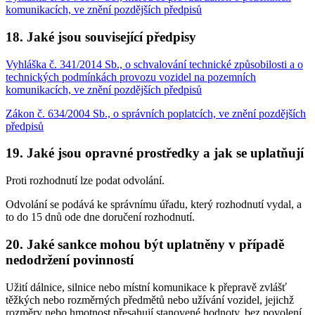
komunikacích, ve znění pozdějších předpisů
18. Jaké jsou související předpisy
Vyhláška č. 341/2014 Sb., o schvalování technické způsobilosti a o
technických podmínkách provozu vozidel na pozemních
komunikacích, ve znění pozdějších předpisů
Zákon č. 634/2004 Sb., o správních poplatcích, ve znění pozdějších
předpisů
19. Jaké jsou opravné prostředky a jak se uplatňují
Proti rozhodnutí lze podat odvolání.
Odvolání se podává ke správnímu úřadu, který rozhodnutí vydal, a
to do 15 dnů ode dne doručení rozhodnutí.
20. Jaké sankce mohou být uplatněny v případě
nedodržení povinností
Užití dálnice, silnice nebo místní komunikace k přepravě zvlášť
těžkých nebo rozměrných předmětů nebo užívání vozidel, jejichž
rozměry nebo hmotnost přesahují stanovené hodnoty, bez povolení