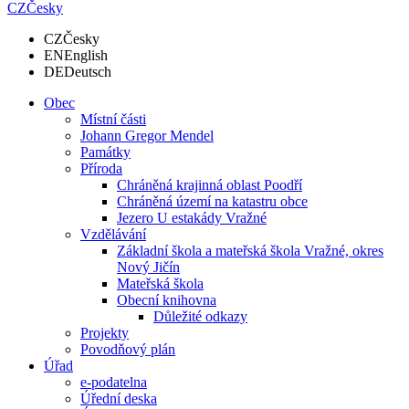
CZ
Česky
CZ
Česky
EN
English
DE
Deutsch
Obec
Místní části
Johann Gregor Mendel
Památky
Příroda
Chráněná krajinná oblast Poodří
Chráněná území na katastru obce
Jezero U estakády Vražné
Vzdělávání
Základní škola a mateřská škola Vražné, okres
Nový Jičín
Mateřská škola
Obecní knihovna
Důležité odkazy
Projekty
Povodňový plán
Úřad
e-podatelna
Úřední deska