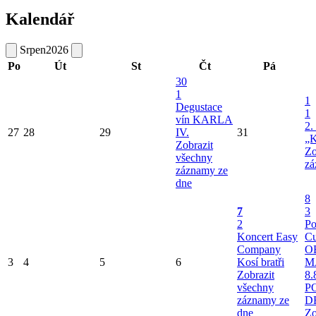
Kalendář
Srpen
2026
Po
Út
St
Čt
Pá
30
1
1
Degustace
1
vín KARLA
2.
27
28
29
IV.
31
„K
Zobrazit
Zo
všechny
zá
záznamy ze
dne
8
7
3
2
Po
Koncert Easy
Cu
Company
O
3
4
5
6
Kosí bratři
M
Zobrazit
8.
všechny
P
záznamy ze
D
dne
Zo