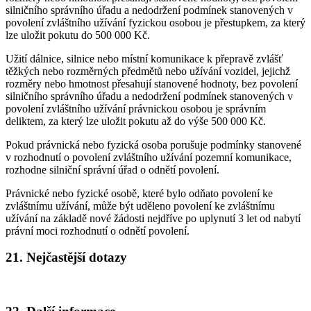
silničního správního úřadu a nedodržení podmínek stanovených v
povolení zvláštního užívání fyzickou osobou je přestupkem, za který
lze uložit pokutu do 500 000 Kč.
Užití dálnice, silnice nebo místní komunikace k přepravě zvlášť
těžkých nebo rozměrných předmětů nebo užívání vozidel, jejichž
rozměry nebo hmotnost přesahují stanovené hodnoty, bez povolení
silničního správního úřadu a nedodržení podmínek stanovených v
povolení zvláštního užívání právnickou osobou je správním
deliktem, za který lze uložit pokutu až do výše 500 000 Kč.
Pokud právnická nebo fyzická osoba porušuje podmínky stanovené
v rozhodnutí o povolení zvláštního užívání pozemní komunikace,
rozhodne silniční správní úřad o odnětí povolení.
Právnické nebo fyzické osobě, které bylo odňato povolení ke
zvláštnímu užívání, může být uděleno povolení ke zvláštnímu
užívání na základě nové žádosti nejdříve po uplynutí 3 let od nabytí
právní moci rozhodnutí o odnětí povolení.
21. Nejčastější dotazy