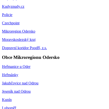
Kudyznudy.cz
Policie
Czechpoint
Mikroregion Odersko
Moravskoslezský kraj
Dopravní koridor Poodří, z.s.
Obce Mikroregionu Odersko
Heřmanice u Oder
Heřmánky
Jakubčovice nad Odrou
Jeseník nad Odrou
Kunín
Luboměř