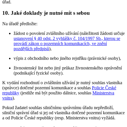
úřad.
10. Jaké doklady je nutné mít s sebou
Na úřadě předložte:
žádost o povolení zvláštního užívání (náležitosti žádosti určuje
ustanovení § 40 odst. 2 vyhlášky č. 104/1997 Sb., kterou se
provádí zákon o pozemních komunikacích, ve znění
pozdějších předpisů
),
výpis z obchodního nebo jiného rejstříku (právnické osoby),
živnostenský list nebo jiný průkaz živnostenského oprávnění
(podnikající fyzické osoby).
K vydání rozhodnutí o zvláštním užívání je nutný souhlas vlastníka
(správce) dotčené pozemní komunikace a souhlas
Policie České
republiky
(jestliže má být použito dálnice, souhlas
Ministerstva
vnitra
).
Pokud žadatel souhlas silničnímu správnímu úřadu nepředloží,
silniční správní úřad si jej od vlastníka dotčené pozemní komunikace
a od Policie České republiky (resp. Ministerstva vnitra) vyžádá.