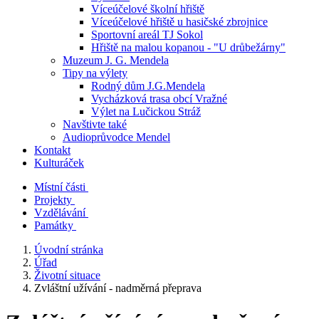
Víceúčelové školní hřiště
Víceúčelové hřiště u hasičské zbrojnice
Sportovní areál TJ Sokol
Hřiště na malou kopanou - "U drůbežárny"
Muzeum J. G. Mendela
Tipy na výlety
Rodný dům J.G.Mendela
Vycházková trasa obcí Vražné
Výlet na Lučickou Stráž
Navštivte také
Audioprůvodce Mendel
Kontakt
Kulturáček
Místní části
Projekty
Vzdělávání
Památky
Úvodní stránka
Úřad
Životní situace
Zvláštní užívání - nadměrná přeprava