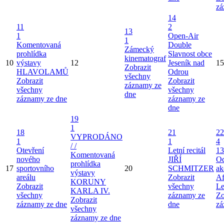
zá
14
11
2
13
1
Open-Air
1
Komentovaná
Double
Zámecký
prohlídka
Slavnost obce
kinematograf
10
výstavy
12
Jeseník nad
15
Zobrazit
HLAVOLAMŮ
Odrou
všechny
Zobrazit
Zobrazit
záznamy ze
všechny
všechny
dne
záznamy ze dne
záznamy ze
dne
19
1
18
21
22
VYPRODÁNO
1
1
4
/ /
Otevření
Letní recitál
13
Komentovaná
nového
JIŘÍ
Od
prohlídka
17
sportovního
20
SCHMITZER
ak
výstavy
areálu
Zobrazit
Af
KORUNY
Zobrazit
všechny
Le
KARLA IV.
všechny
záznamy ze
Zo
Zobrazit
záznamy ze dne
dne
zá
všechny
záznamy ze dne