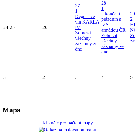
28
27
1
1
Ukončení
29
Degustace
prázdnin s
2
vín KARLA
IZS a
H
24
25
26
IV.
armádou ČR
N
Zobrazit
Zobrazit
Zo
všechny
všechny
zá
záznamy ze
záznamy ze
dne
dne
31
1
2
3
4
5
Mapa
Klikněte pro načtení mapy