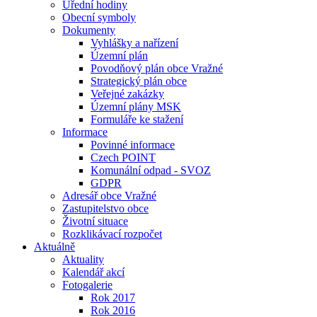
Úřední hodiny
Obecní symboly
Dokumenty
Vyhlášky a nařízení
Územní plán
Povodňový plán obce Vražné
Strategický plán obce
Veřejné zakázky
Územní plány MSK
Formuláře ke stažení
Informace
Povinné informace
Czech POINT
Komunální odpad - SVOZ
GDPR
Adresář obce Vražné
Zastupitelstvo obce
Životní situace
Rozklikávací rozpočet
Aktuálně
Aktuality
Kalendář akcí
Fotogalerie
Rok 2017
Rok 2016