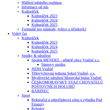
Hlášení místního rozhlasu
Informace od nás
Kulturáček
Kulturáček 2023
Kulturáček 2024
Kulturáček 2025
Formulář pro stánkaře, tvůrce a účinkující
Volný čas
Kulturáček
Kulturáček 2023
Kulturáček 2024
Kulturáček 2025
Spolky & sdružení
Spolek MENDEL - přátelé obce Vražné z.s.
Stanovy spolku
JSDH Vražné
Tělovýchovná jednota Sokol Vražné, z.s.
Myslivecké sdružení Moravská brána Vražné
ČESKOMORAVSKÝ SVAZ CHOVATELŮ
POŠTOVNÍCH HOLUBŮ
BABINEC
Sport
Rekreační a odpočinková zóna u rybníka Pod
Emauzy
Rybolov