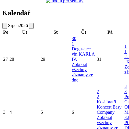
Kalendář
Srpen
2026
Po
Út
St
Čt
Pá
30
1
1
Degustace
1
vín KARLA
2.
27
28
29
IV.
31
„K
Zobrazit
Zo
všechny
zá
záznamy ze
dne
8
7
3
2
Po
Kosí bratři
Cu
Koncert Easy
O
3
4
5
6
Company
M
Zobrazit
8.
všechny
P
záznamy ze
D