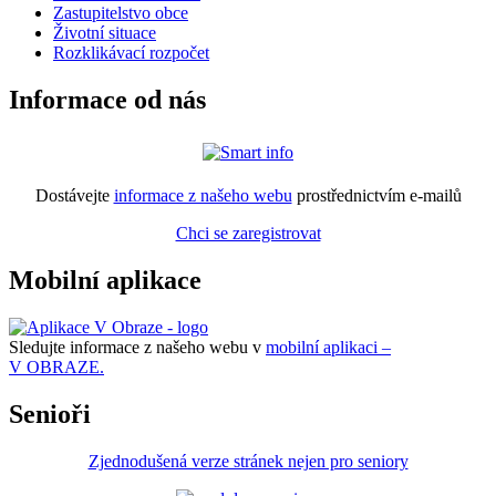
Zastupitelstvo obce
Životní situace
Rozklikávací rozpočet
Informace od nás
Dostávejte
informace z našeho webu
prostřednictvím e-mailů
Chci se zaregistrovat
Mobilní aplikace
Sledujte informace z našeho webu v
mobilní aplikaci –
V OBRAZE.
Senioři
Zjednodušená verze stránek nejen pro seniory