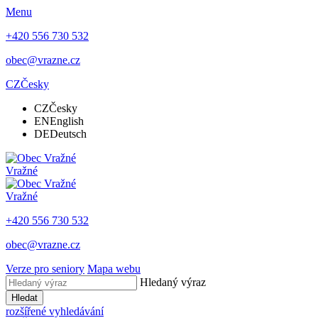
Menu
+420 556 730 532
obec@vrazne.cz
CZ
Česky
CZ
Česky
EN
English
DE
Deutsch
Vražné
Vražné
+420 556 730 532
obec@vrazne.cz
Verze pro seniory
Mapa webu
Hledaný výraz
Hledat
rozšířené vyhledávání