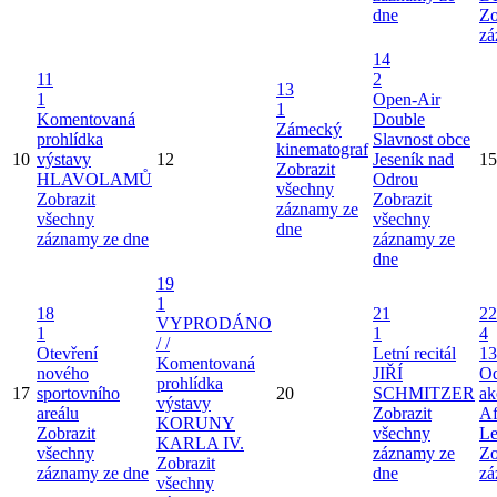
dne
Zo
zá
14
11
2
13
1
Open-Air
1
Komentovaná
Double
Zámecký
prohlídka
Slavnost obce
kinematograf
10
výstavy
12
Jeseník nad
15
Zobrazit
HLAVOLAMŮ
Odrou
všechny
Zobrazit
Zobrazit
záznamy ze
všechny
všechny
dne
záznamy ze dne
záznamy ze
dne
19
1
18
21
22
VYPRODÁNO
1
1
4
/ /
Otevření
Letní recitál
13
Komentovaná
nového
JIŘÍ
Od
prohlídka
17
sportovního
20
SCHMITZER
ak
výstavy
areálu
Zobrazit
Af
KORUNY
Zobrazit
všechny
Le
KARLA IV.
všechny
záznamy ze
Zo
Zobrazit
záznamy ze dne
dne
zá
všechny