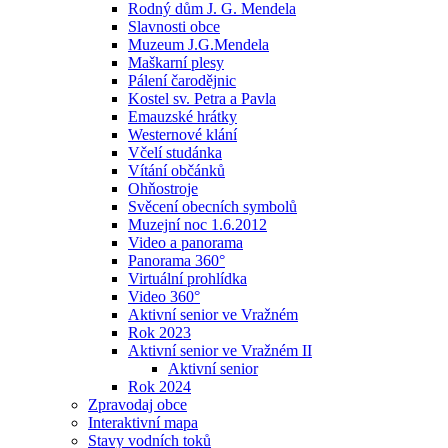
Rodný dům J. G. Mendela
Slavnosti obce
Muzeum J.G.Mendela
Maškarní plesy
Pálení čarodějnic
Kostel sv. Petra a Pavla
Emauzské hrátky
Westernové klání
Včelí studánka
Vítání občánků
Ohňostroje
Svěcení obecních symbolů
Muzejní noc 1.6.2012
Video a panorama
Panorama 360°
Virtuální prohlídka
Video 360°
Aktivní senior ve Vražném
Rok 2023
Aktivní senior ve Vražném II
Aktivní senior
Rok 2024
Zpravodaj obce
Interaktivní mapa
Stavy vodních toků