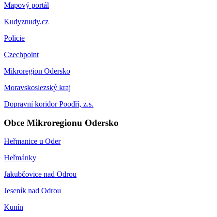
Mapový portál
Kudyznudy.cz
Policie
Czechpoint
Mikroregion Odersko
Moravskoslezský kraj
Dopravní koridor Poodří, z.s.
Obce Mikroregionu Odersko
Heřmanice u Oder
Heřmánky
Jakubčovice nad Odrou
Jeseník nad Odrou
Kunín