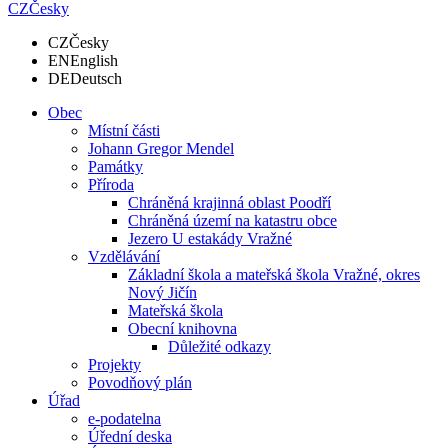
CZ
Česky
CZ
Česky
EN
English
DE
Deutsch
Obec
Místní části
Johann Gregor Mendel
Památky
Příroda
Chráněná krajinná oblast Poodří
Chráněná území na katastru obce
Jezero U estakády Vražné
Vzdělávání
Základní škola a mateřská škola Vražné, okres
Nový Jičín
Mateřská škola
Obecní knihovna
Důležité odkazy
Projekty
Povodňový plán
Úřad
e-podatelna
Úřední deska