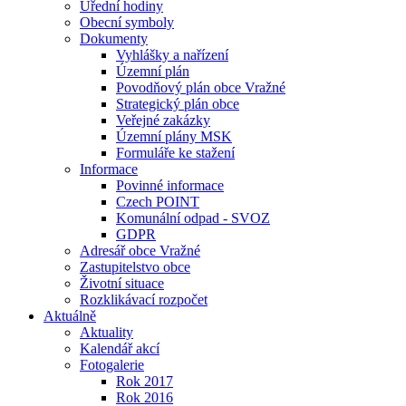
Úřední hodiny
Obecní symboly
Dokumenty
Vyhlášky a nařízení
Územní plán
Povodňový plán obce Vražné
Strategický plán obce
Veřejné zakázky
Územní plány MSK
Formuláře ke stažení
Informace
Povinné informace
Czech POINT
Komunální odpad - SVOZ
GDPR
Adresář obce Vražné
Zastupitelstvo obce
Životní situace
Rozklikávací rozpočet
Aktuálně
Aktuality
Kalendář akcí
Fotogalerie
Rok 2017
Rok 2016