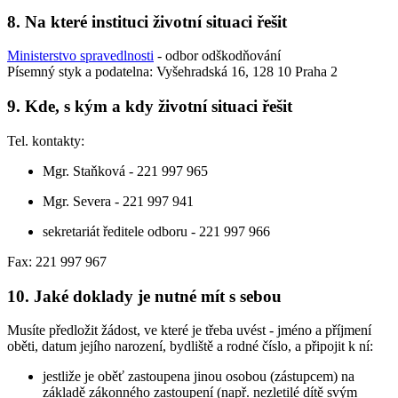
8. Na které instituci životní situaci řešit
Ministerstvo spravedlnosti
- odbor odškodňování
Písemný styk a podatelna: Vyšehradská 16, 128 10 Praha 2
9. Kde, s kým a kdy životní situaci řešit
Tel. kontakty:
Mgr. Staňková - 221 997 965
Mgr. Severa - 221 997 941
sekretariát ředitele odboru - 221 997 966
Fax: 221 997 967
10. Jaké doklady je nutné mít s sebou
Musíte předložit žádost, ve které je třeba uvést - jméno a příjmení
oběti, datum jejího narození, bydliště a rodné číslo, a připojit k ní:
jestliže je oběť zastoupena jinou osobou (zástupcem) na
základě zákonného zastoupení (např. nezletilé dítě svým