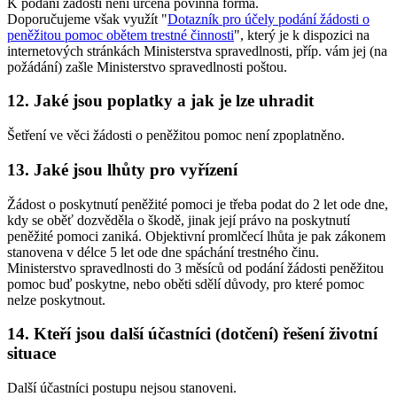
K podání žádosti není určena povinná forma.
Doporučujeme však využít "
Dotazník pro účely podání žádosti o
peněžitou pomoc obětem trestné činnosti
", který je k dispozici na
internetových stránkách Ministerstva spravedlnosti, příp. vám jej (na
požádání) zašle Ministerstvo spravedlnosti poštou.
12. Jaké jsou poplatky a jak je lze uhradit
Šetření ve věci žádosti o peněžitou pomoc není zpoplatněno.
13. Jaké jsou lhůty pro vyřízení
Žádost o poskytnutí peněžité pomoci je třeba podat do 2 let ode dne,
kdy se oběť dozvěděla o škodě, jinak její právo na poskytnutí
peněžité pomoci zaniká. Objektivní promlčecí lhůta je pak zákonem
stanovena v délce 5 let ode dne spáchání trestného činu.
Ministerstvo spravedlnosti do 3 měsíců od podání žádosti peněžitou
pomoc buď poskytne, nebo oběti sdělí důvody, pro které pomoc
nelze poskytnout.
14. Kteří jsou další účastníci (dotčení) řešení životní
situace
Další účastníci postupu nejsou stanoveni.