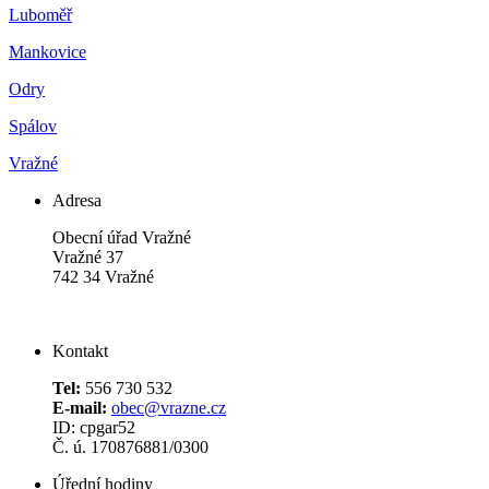
Luboměř
Mankovice
Odry
Spálov
Vražné
Adresa
Obecní úřad Vražné
Vražné 37
742 34 Vražné
Kontakt
Tel:
556 730 532
E-mail:
obec@vrazne.cz
ID: cpgar52
Č. ú. 170876881/0300
Úřední hodiny