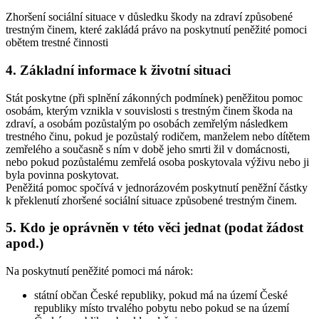
Zhoršení sociální situace v důsledku škody na zdraví způsobené
trestným činem, které zakládá právo na poskytnutí peněžité pomoci
obětem trestné činnosti
4. Základní informace k životní situaci
Stát poskytne (při splnění zákonných podmínek) peněžitou pomoc
osobám, kterým vznikla v souvislosti s trestným činem škoda na
zdraví, a osobám pozůstalým po osobách zemřelým následkem
trestného činu, pokud je pozůstalý rodičem, manželem nebo dítětem
zemřelého a současně s ním v době jeho smrti žil v domácnosti,
nebo pokud pozůstalému zemřelá osoba poskytovala výživu nebo ji
byla povinna poskytovat.
Peněžitá pomoc spočívá v jednorázovém poskytnutí peněžní částky
k překlenutí zhoršené sociální situace způsobené trestným činem.
5. Kdo je oprávněn v této věci jednat (podat žádost
apod.)
Na poskytnutí peněžité pomoci má nárok:
státní občan České republiky, pokud má na území České
republiky místo trvalého pobytu nebo pokud se na území