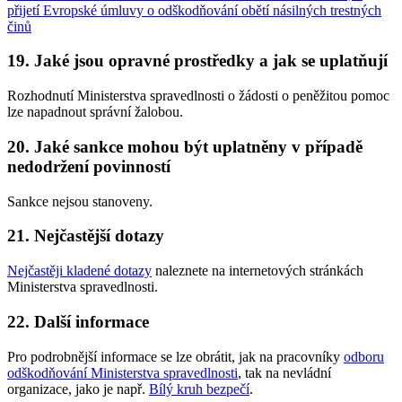
přijetí Evropské úmluvy o odškodňování obětí násilných trestných
činů
19. Jaké jsou opravné prostředky a jak se uplatňují
Rozhodnutí Ministerstva spravedlnosti o žádosti o peněžitou pomoc
lze napadnout správní žalobou.
20. Jaké sankce mohou být uplatněny v případě
nedodržení povinností
Sankce nejsou stanoveny.
21. Nejčastější dotazy
Nejčastěji kladené dotazy
naleznete na internetových stránkách
Ministerstva spravedlnosti.
22. Další informace
Pro podrobnější informace se lze obrátit, jak na pracovníky
odboru
odškodňování Ministerstva spravedlnosti
, tak na nevládní
organizace, jako je např.
Bílý kruh bezpečí
.