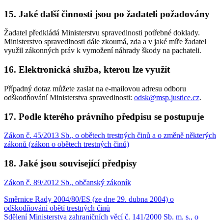
15. Jaké další činnosti jsou po žadateli požadovány
Žadatel předkládá Ministerstvu spravedlnosti potřebné doklady.
Ministerstvo spravedlnosti dále zkoumá, zda a v jaké míře žadatel
využil zákonných práv k vymožení náhrady škody na pachateli.
16. Elektronická služba, kterou lze využít
Případný dotaz můžete zaslat na e-mailovou adresu odboru
odškodňování Ministerstva spravedlnosti:
odsk@msp.justice.cz
.
17. Podle kterého právního předpisu se postupuje
Zákon č. 45/2013 Sb., o obětech trestných činů a o změně některých
zákonů (zákon o obětech trestných činů)
18. Jaké jsou související předpisy
Zákon č. 89/2012 Sb., občanský zákoník
Směrnice Rady 2004/80/ES (ze dne 29. dubna 2004) o
odškodňování obětí trestných činů
Sdělení Ministerstva zahraničních věcí č. 141/2000 Sb. m. s., o