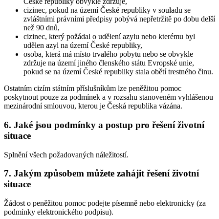
České republiky obvykle zdržuje,
cizinec, pokud na území České republiky v souladu se
zvláštními právními předpisy pobývá nepřetržitě po dobu delší
než 90 dnů,
cizinec, který požádal o udělení azylu nebo kterému byl
udělen azyl na území České republiky,
osoba, která má místo trvalého pobytu nebo se obvykle
zdržuje na území jiného členského státu Evropské unie,
pokud se na území České republiky stala obětí trestného činu.
Ostatním cizím státním příslušníkům lze peněžitou pomoc
poskytnout pouze za podmínek a v rozsahu stanoveném vyhlášenou
mezinárodní smlouvou, kterou je Česká republika vázána.
6. Jaké jsou podmínky a postup pro řešení životní
situace
Splnění všech požadovaných náležitostí.
7. Jakým způsobem můžete zahájit řešení životní
situace
Žádost o peněžitou pomoc podejte písemně nebo elektronicky (za
podmínky elektronického podpisu).