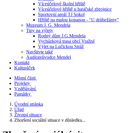
Víceúčelové školní hřiště
Víceúčelové hřiště u hasičské zbrojnice
Sportovní areál TJ Sokol
Hřiště na malou kopanou - "U drůbežárny"
Muzeum J. G. Mendela
Tipy na výlety
Rodný dům J.G.Mendela
Vycházková trasa obcí Vražné
Výlet na Lučickou Stráž
Navštivte také
Audioprůvodce Mendel
Kontakt
Kulturáček
Místní části
Projekty
Vzdělávání
Památky
Úvodní stránka
Úřad
Životní situace
Zhoršení sociální situace v důsledku...