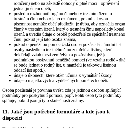
rodičem) nebo na základě dohody o plné moci - oprávnění
jednat jménem oběti,
poslední rozhodnutí orgánu činného v trestním řízení o
trestném činu nebo o jeho oznámení, pokud takovou
písemnost nemůže oběť předložit, je třeba, aby označila orgán
činný v trestním řízení, který o trestném činu naposledy konal
řízení, a uvedla údaje o osobě podezřelé ze spáchání trestného
činu, pokud je jí tato osoba známa,
pokud o peněžitou pomoc žádá osoba pozůstalá - úmrtní list
osoby následkem trestného činu zemřelé a listiny, které
dokládají vztah mezi zemřelým a pozůstalým, jež je
podmínkou poskytnutí peněžité pomoci (ve vztahu rodič - dítě
se bude jednat o rodný list, u manželů je takovou listinou
oddací list apod.),
údaje o úkonech, které oběť učinila k vymáhání škody,
údaje o majetkových a výdělečných poměrech oběti.
Osoba pozůstalá je povinna uvést, zda je jedinou osobou splňující
podmínky pro poskytnutí pomoci, popř. kolik osob tyto podmínky
splňuje, pokud jsou jí tyto skutečnosti známy.
11. Jaké jsou potřebné formuláře a kde jsou k
dispozici