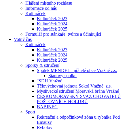
Hlášení místního rozhlasu
Informace od nás
Kulturáček
Kulturáček 2023
Kulturáček 2024
Kulturáček 2025
Formulář pro stánkaře, tvůrce a účinkující
Volný čas
Kulturáček
Kulturáček 2023
Kulturáček 2024
Kulturáček 2025
Spolky & sdružení
Spolek MENDEL - přátelé obce Vražné z.s.
Stanovy spolku
JSDH Vražné
Tělovýchovná jednota Sokol Vražné, z.s.
Myslivecké sdružení Moravská brána Vražné
ČESKOMORAVSKÝ SVAZ CHOVATELŮ
POŠTOVNÍCH HOLUBŮ
BABINEC
Sport
Rekreační a odpočinková zóna u rybníka Pod
Emauzy
Rybolov