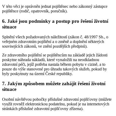
V této věci je oprávněn jednat pojištěnec nebo zákonný zástupce
pojištěnce (rodič, opatrovník, poručník).
6. Jaké jsou podmínky a postup pro řešení životní
situace
Splnění všech požadovaných náležitostí (zákon č. 48/1997 Sb., o
veřejném zdravotním pojištění a o změně a doplnění některých
souvisejících zákonů, ve znění pozdějších předpisů).
Ze zdravotního pojištění se pojištěncům na základě jejich žádosti
poskytne náhrada nákladů, které vynaložili na neodkladnou
zdravotní péči, jejíž potřeba nastala během pobytu v cizině, a to
pouze do výše stanovené pro úhradu takových služeb, pokud by
byly poskytnuty na území České republiky.
7. Jakým způsobem můžete zahájit řešení životní
situace
Osobní návštěvou pobočky příslušné zdravotní pojišťovny (můžete
využít rovněž elektronickou podatelnu, pokud je na internetových
stránkách příslušné zdravotní pojišťovny zřízena).