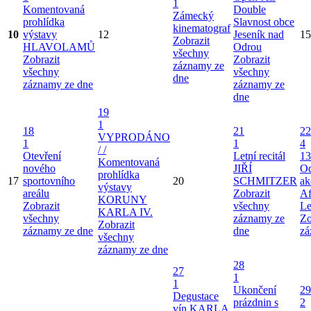
1
Komentovaná
Double
Zámecký
prohlídka
Slavnost obce
kinematograf
10
výstavy
12
Jeseník nad
15
Zobrazit
HLAVOLAMŮ
Odrou
všechny
Zobrazit
Zobrazit
záznamy ze
všechny
všechny
dne
záznamy ze dne
záznamy ze
dne
19
1
18
21
22
VYPRODÁNO
1
1
4
/ /
Otevření
Letní recitál
13
Komentovaná
nového
JIŘÍ
Od
prohlídka
17
sportovního
20
SCHMITZER
ak
výstavy
areálu
Zobrazit
Af
KORUNY
Zobrazit
všechny
Le
KARLA IV.
všechny
záznamy ze
Zo
Zobrazit
záznamy ze dne
dne
zá
všechny
záznamy ze dne
28
27
1
1
Ukončení
29
Degustace
prázdnin s
2
vín KARLA