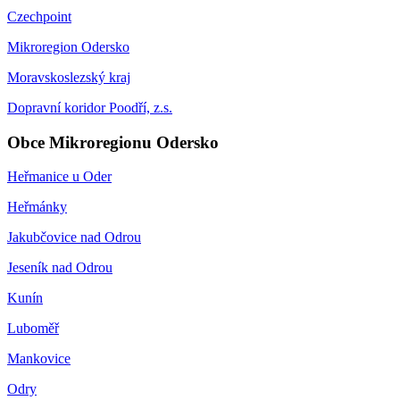
Czechpoint
Mikroregion Odersko
Moravskoslezský kraj
Dopravní koridor Poodří, z.s.
Obce Mikroregionu Odersko
Heřmanice u Oder
Heřmánky
Jakubčovice nad Odrou
Jeseník nad Odrou
Kunín
Luboměř
Mankovice
Odry