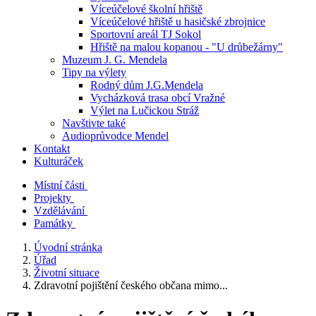
Víceúčelové školní hřiště
Víceúčelové hřiště u hasičské zbrojnice
Sportovní areál TJ Sokol
Hřiště na malou kopanou - "U drůbežárny"
Muzeum J. G. Mendela
Tipy na výlety
Rodný dům J.G.Mendela
Vycházková trasa obcí Vražné
Výlet na Lučickou Stráž
Navštivte také
Audioprůvodce Mendel
Kontakt
Kulturáček
Místní části
Projekty
Vzdělávání
Památky
Úvodní stránka
Úřad
Životní situace
Zdravotní pojištění českého občana mimo...