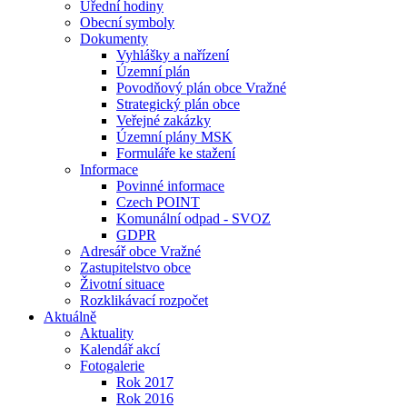
Úřední hodiny
Obecní symboly
Dokumenty
Vyhlášky a nařízení
Územní plán
Povodňový plán obce Vražné
Strategický plán obce
Veřejné zakázky
Územní plány MSK
Formuláře ke stažení
Informace
Povinné informace
Czech POINT
Komunální odpad - SVOZ
GDPR
Adresář obce Vražné
Zastupitelstvo obce
Životní situace
Rozklikávací rozpočet
Aktuálně
Aktuality
Kalendář akcí
Fotogalerie
Rok 2017
Rok 2016