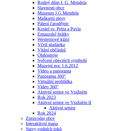
Rodný dům J. G. Mendela
Slavnosti obce
Muzeum J.G.Mendela
Maškarní plesy
Pálení čarodějnic
Kostel sv. Petra a Pavla
Emauzské hrátky
Westernové klání
Včelí studánka
Vítání občánků
Ohňostroje
Svěcení obecních symbolů
Muzejní noc 1.6.2012
Video a panorama
Panorama 360°
Virtuální prohlídka
Video 360°
Aktivní senior ve Vražném
Rok 2023
Aktivní senior ve Vražném II
Aktivní senior
Rok 2024
Zpravodaj obce
Interaktivní mapa
Stavy vodních toků