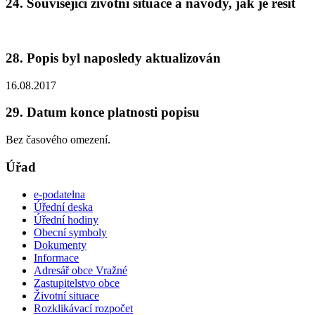
24. Související životní situace a návody, jak je řešit
28. Popis byl naposledy aktualizován
16.08.2017
29. Datum konce platnosti popisu
Bez časového omezení.
Úřad
e-podatelna
Úřední deska
Úřední hodiny
Obecní symboly
Dokumenty
Informace
Adresář obce Vražné
Zastupitelstvo obce
Životní situace
Rozklikávací rozpočet