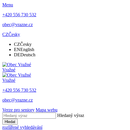
Menu
+420 556 730 532
obec@vrazne.cz
CZ
Česky
CZ
Česky
EN
English
DE
Deutsch
Vražné
Vražné
+420 556 730 532
obec@vrazne.cz
Verze pro seniory
Mapa webu
Hledaný výraz
Hledat
rozšířené vyhledávání