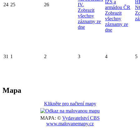
IZS a
H
24
25
26
IV.
armádou ČR
N
Zobrazit
Zobrazit
Zo
všechny
všechny
zá
záznamy ze
záznamy ze
dne
dne
31
1
2
3
4
5
Mapa
Klikněte pro načtení mapy
MAPA: ©
Vydavatelství CBS
www.malovanemapy.cz