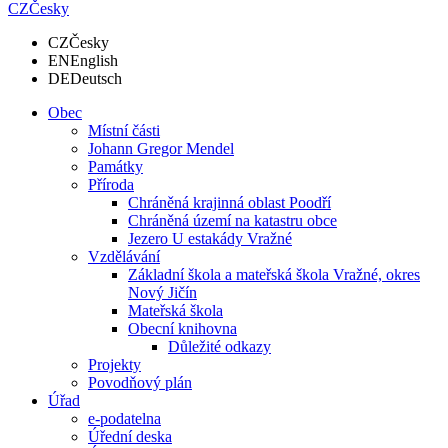
CZ
Česky
CZ
Česky
EN
English
DE
Deutsch
Obec
Místní části
Johann Gregor Mendel
Památky
Příroda
Chráněná krajinná oblast Poodří
Chráněná území na katastru obce
Jezero U estakády Vražné
Vzdělávání
Základní škola a mateřská škola Vražné, okres
Nový Jičín
Mateřská škola
Obecní knihovna
Důležité odkazy
Projekty
Povodňový plán
Úřad
e-podatelna
Úřední deska