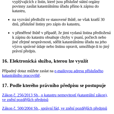
vyplývajících z listin, které jsou příslušné státní orgány
povinny zasílat katastrálnímu úřadu přímo k zápisu do
katastru,
na vyzvání předložit ve stanovené lhůtě, ne však kratší 30
dnů, příslušné listiny pro zápis do katastru,
v přiměřené lhůtě v případě, že jimi vydaná listina předložená
k zápisu do katastru obsahuje chyby v psaní, počtech nebo
jiné zřejmé nesprávnosti, sdělit katastrálnímu úřadu na jeho
výzvu správné údaje nebo listinu opravit, umožňuje-li to jiný
právní předpis.
16. Elektronická služba, kterou lze využít
Případný dotaz můžete zaslat na
e-mailovou adresu příslušného
katastrálního pracoviště
.
17. Podle kterého právního předpisu se postupuje
Zákon č. 256/2013 Sb., o katastru nemovitostí (katastrální zákon),
ve znění pozdějších předpisů
Zákon č. 500/2004 Sb., správní řád, ve znění pozdějších předpisů