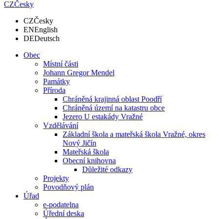
CZ
Česky
CZ
Česky
EN
English
DE
Deutsch
Obec
Místní části
Johann Gregor Mendel
Památky
Příroda
Chráněná krajinná oblast Poodří
Chráněná území na katastru obce
Jezero U estakády Vražné
Vzdělávání
Základní škola a mateřská škola Vražné, okres
Nový Jičín
Mateřská škola
Obecní knihovna
Důležité odkazy
Projekty
Povodňový plán
Úřad
e-podatelna
Úřední deska