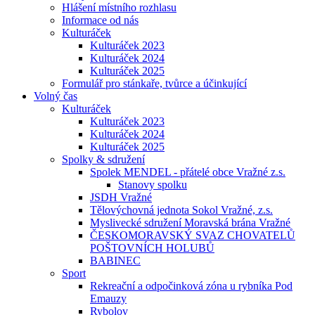
Hlášení místního rozhlasu
Informace od nás
Kulturáček
Kulturáček 2023
Kulturáček 2024
Kulturáček 2025
Formulář pro stánkaře, tvůrce a účinkující
Volný čas
Kulturáček
Kulturáček 2023
Kulturáček 2024
Kulturáček 2025
Spolky & sdružení
Spolek MENDEL - přátelé obce Vražné z.s.
Stanovy spolku
JSDH Vražné
Tělovýchovná jednota Sokol Vražné, z.s.
Myslivecké sdružení Moravská brána Vražné
ČESKOMORAVSKÝ SVAZ CHOVATELŮ
POŠTOVNÍCH HOLUBŮ
BABINEC
Sport
Rekreační a odpočinková zóna u rybníka Pod
Emauzy
Rybolov