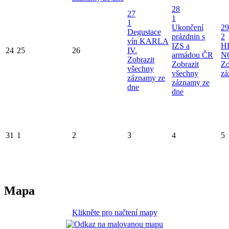
28
27
1
1
Ukončení
29
Degustace
prázdnin s
2
vín KARLA
IZS a
H
24
25
26
IV.
armádou ČR
N
Zobrazit
Zobrazit
Zo
všechny
všechny
zá
záznamy ze
záznamy ze
dne
dne
31
1
2
3
4
5
Mapa
Klikněte pro načtení mapy