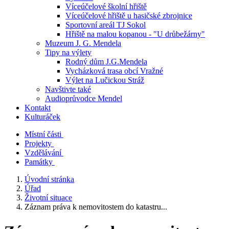
Víceúčelové školní hřiště
Víceúčelové hřiště u hasičské zbrojnice
Sportovní areál TJ Sokol
Hřiště na malou kopanou - "U drůbežárny"
Muzeum J. G. Mendela
Tipy na výlety
Rodný dům J.G.Mendela
Vycházková trasa obcí Vražné
Výlet na Lučickou Stráž
Navštivte také
Audioprůvodce Mendel
Kontakt
Kulturáček
Místní části
Projekty
Vzdělávání
Památky
Úvodní stránka
Úřad
Životní situace
Záznam práva k nemovitostem do katastru...