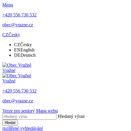
Menu
+420 556 730 532
obec@vrazne.cz
CZ
Česky
CZ
Česky
EN
English
DE
Deutsch
Vražné
Vražné
+420 556 730 532
obec@vrazne.cz
Verze pro seniory
Mapa webu
Hledaný výraz
Hledat
rozšířené vyhledávání