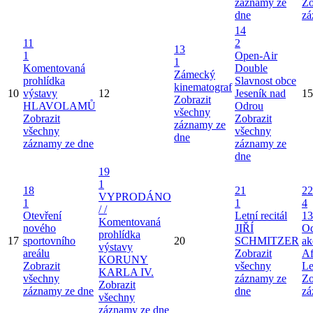
záznamy ze
Zo
dne
zá
14
11
2
13
1
Open-Air
1
Komentovaná
Double
Zámecký
prohlídka
Slavnost obce
kinematograf
10
výstavy
12
Jeseník nad
15
Zobrazit
HLAVOLAMŮ
Odrou
všechny
Zobrazit
Zobrazit
záznamy ze
všechny
všechny
dne
záznamy ze dne
záznamy ze
dne
19
1
18
21
22
VYPRODÁNO
1
1
4
/ /
Otevření
Letní recitál
13
Komentovaná
nového
JIŘÍ
Od
prohlídka
17
sportovního
20
SCHMITZER
ak
výstavy
areálu
Zobrazit
Af
KORUNY
Zobrazit
všechny
Le
KARLA IV.
všechny
záznamy ze
Zo
Zobrazit
záznamy ze dne
dne
zá
všechny
záznamy ze dne