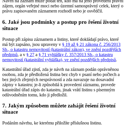
Návrh na záznam může podat ten, kdo má na jeho provedení právní
zájem, orgán veřejné moci nebo územní samosprávný celek, který o
právu zapisovaném záznamem rozhodl nebo je osvědčil.
6. Jaké jsou podmínky a postup pro řešení životní
situace
Postup při zápisu záznamem a listiny, které dokládají právo, které
má být zapsáno, jsou upraveny v
§ 19 až § 21 zákona č. 256/2013
Sb., o katastru nemovitostí (katastrální zákon), ve znění pozdějších
předpisů
, a v
§ 27
a
§ 71 vyhlášky č. 357/2013 Sb., o katastru
nemovitostí (katastrální vyhláška), ve znění pozdějších předpisů
.
Katastrální úřad zjistí, zda je návrh na záznam podán oprávněnou
osobou, zda je předložená listina bez chyb v psaní nebo počtech a
bez jiných zřejmých nesprávností a zda navazuje na dosavadní
zápisy v katastru; je-li způsobilá k provedení záznamu, provede
katastrální úřad zápis do katastru, jinak vrátí listinu s písemným
odůvodněním tomu, kdo ji předložil.
7. Jakým způsobem můžete zahájit řešení životní
situace
Podáním návrhu, ke kterému přiložíte příslušnou listinu.