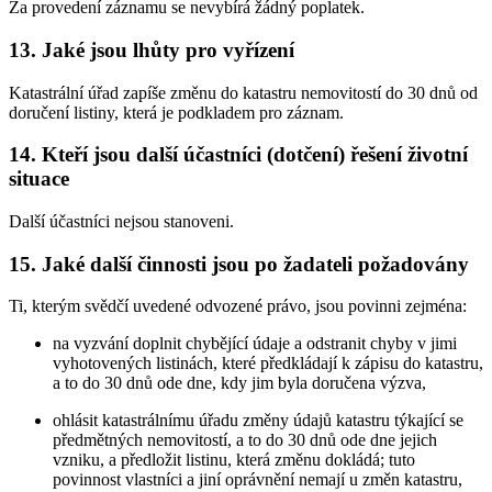
Za provedení záznamu se nevybírá žádný poplatek.
13. Jaké jsou lhůty pro vyřízení
Katastrální úřad zapíše změnu do katastru nemovitostí do 30 dnů od
doručení listiny, která je podkladem pro záznam.
14. Kteří jsou další účastníci (dotčení) řešení životní
situace
Další účastníci nejsou stanoveni.
15. Jaké další činnosti jsou po žadateli požadovány
Ti, kterým svědčí uvedené odvozené právo, jsou povinni zejména:
na vyzvání doplnit chybějící údaje a odstranit chyby v jimi
vyhotovených listinách, které předkládají k zápisu do katastru,
a to do 30 dnů ode dne, kdy jim byla doručena výzva,
ohlásit katastrálnímu úřadu změny údajů katastru týkající se
předmětných nemovitostí, a to do 30 dnů ode dne jejich
vzniku, a předložit listinu, která změnu dokládá; tuto
povinnost vlastníci a jiní oprávnění nemají u změn katastru,