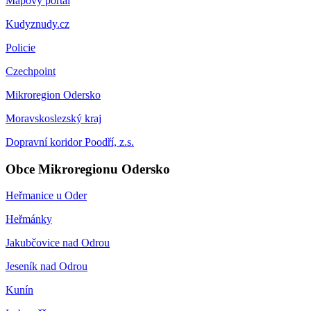
Mapový portál
Kudyznudy.cz
Policie
Czechpoint
Mikroregion Odersko
Moravskoslezský kraj
Dopravní koridor Poodří, z.s.
Obce Mikroregionu Odersko
Heřmanice u Oder
Heřmánky
Jakubčovice nad Odrou
Jeseník nad Odrou
Kunín