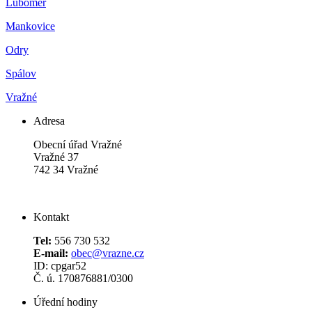
Luboměř
Mankovice
Odry
Spálov
Vražné
Adresa
Obecní úřad Vražné
Vražné 37
742 34 Vražné
Kontakt
Tel:
556 730 532
E-mail:
obec@vrazne.cz
ID: cpgar52
Č. ú. 170876881/0300
Úřední hodiny