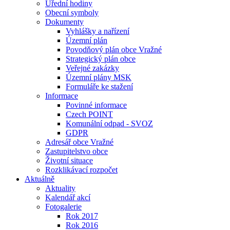
Úřední hodiny
Obecní symboly
Dokumenty
Vyhlášky a nařízení
Územní plán
Povodňový plán obce Vražné
Strategický plán obce
Veřejné zakázky
Územní plány MSK
Formuláře ke stažení
Informace
Povinné informace
Czech POINT
Komunální odpad - SVOZ
GDPR
Adresář obce Vražné
Zastupitelstvo obce
Životní situace
Rozklikávací rozpočet
Aktuálně
Aktuality
Kalendář akcí
Fotogalerie
Rok 2017
Rok 2016