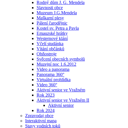
Rodný dům J. G. Mendela
Slavnosti obce
Muzeum J.G.Mendela
Maškarní plesy
Pálení čarodějnic
Kostel sv. Petra a Pavla
Emauzské hrátky
Westernové klání
Včelí studánka
Vítání občánků
Ohňostroje
Svěcení obecních symbolů
Muzejní noc 1.6.2012
Video a panorama
Panorama 360°
Virtuální prohlídka
Video 360°
Aktivní senior ve Vražném
Rok 2023
Aktivní senior ve Vražném II
Aktivní senior
Rok 2024
Zpravodaj obce
Interaktivní mapa
Stavy vodních toků