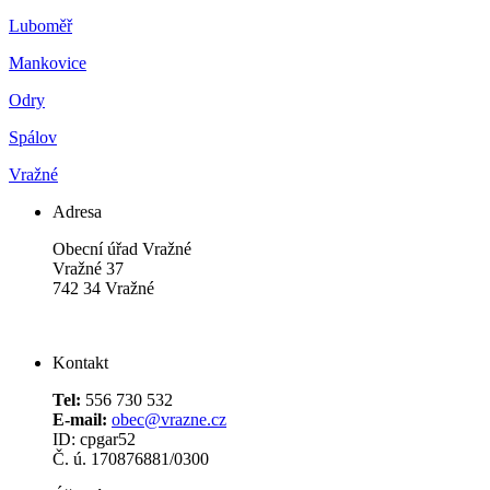
Luboměř
Mankovice
Odry
Spálov
Vražné
Adresa
Obecní úřad Vražné
Vražné 37
742 34 Vražné
Kontakt
Tel:
556 730 532
E-mail:
obec@vrazne.cz
ID: cpgar52
Č. ú. 170876881/0300