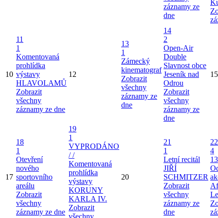
Ku
záznamy ze
Zo
dne
zá
14
11
2
13
1
Open-Air
1
Komentovaná
Double
Zámecký
prohlídka
Slavnost obce
kinematograf
10
výstavy
12
Jeseník nad
15
Zobrazit
HLAVOLAMŮ
Odrou
všechny
Zobrazit
Zobrazit
záznamy ze
všechny
všechny
dne
záznamy ze dne
záznamy ze
dne
19
1
18
21
22
VYPRODÁNO
1
1
4
/ /
Otevření
Letní recitál
13
Komentovaná
nového
JIŘÍ
Od
prohlídka
17
sportovního
20
SCHMITZER
ak
výstavy
areálu
Zobrazit
Af
KORUNY
Zobrazit
všechny
Le
KARLA IV.
všechny
záznamy ze
Zo
Zobrazit
záznamy ze dne
dne
zá
všechny