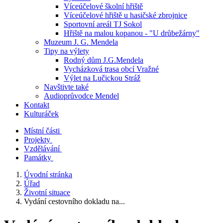
Víceúčelové školní hřiště
Víceúčelové hřiště u hasičské zbrojnice
Sportovní areál TJ Sokol
Hřiště na malou kopanou - "U drůbežárny"
Muzeum J. G. Mendela
Tipy na výlety
Rodný dům J.G.Mendela
Vycházková trasa obcí Vražné
Výlet na Lučickou Stráž
Navštivte také
Audioprůvodce Mendel
Kontakt
Kulturáček
Místní části
Projekty
Vzdělávání
Památky
Úvodní stránka
Úřad
Životní situace
Vydání cestovního dokladu na...