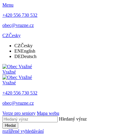
Menu
+420 556 730 532
obec@vrazne.cz
CZ
Česky
CZ
Česky
EN
English
DE
Deutsch
Vražné
Vražné
+420 556 730 532
obec@vrazne.cz
Verze pro seniory
Mapa webu
Hledaný výraz
Hledat
rozšířené vyhledávání