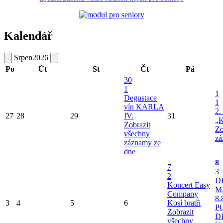
Kalendář
Srpen
2026
Po
Út
St
Čt
Pá
30
1
1
Degustace
1
vín KARLA
2.
27
28
29
IV.
31
„K
Zobrazit
Zo
všechny
zá
záznamy ze
dne
8
7
3
2
D
Koncert Easy
M
Company
8.
3
4
5
6
Kosí bratři
P
Zobrazit
D
všechny