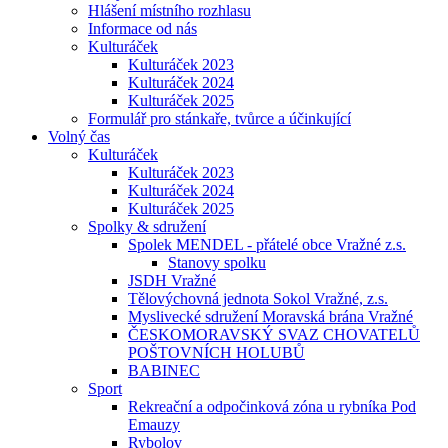
Hlášení místního rozhlasu
Informace od nás
Kulturáček
Kulturáček 2023
Kulturáček 2024
Kulturáček 2025
Formulář pro stánkaře, tvůrce a účinkující
Volný čas
Kulturáček
Kulturáček 2023
Kulturáček 2024
Kulturáček 2025
Spolky & sdružení
Spolek MENDEL - přátelé obce Vražné z.s.
Stanovy spolku
JSDH Vražné
Tělovýchovná jednota Sokol Vražné, z.s.
Myslivecké sdružení Moravská brána Vražné
ČESKOMORAVSKÝ SVAZ CHOVATELŮ
POŠTOVNÍCH HOLUBŮ
BABINEC
Sport
Rekreační a odpočinková zóna u rybníka Pod
Emauzy
Rybolov