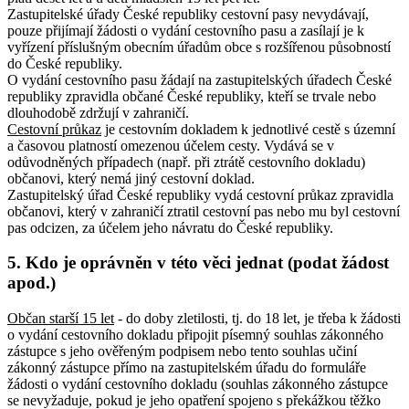
Zastupitelské úřady České republiky cestovní pasy nevydávají,
pouze přijímají žádosti o vydání cestovního pasu a zasílají je k
vyřízení příslušným obecním úřadům obce s rozšířenou působností
do České republiky.
O vydání cestovního pasu žádají na zastupitelských úřadech České
republiky zpravidla občané České republiky, kteří se trvale nebo
dlouhodobě zdržují v zahraničí.
Cestovní průkaz
je cestovním dokladem k jednotlivé cestě s územní
a časovou platností omezenou účelem cesty. Vydává se v
odůvodněných případech (např. při ztrátě cestovního dokladu)
občanovi, který nemá jiný cestovní doklad.
Zastupitelský úřad České republiky vydá cestovní průkaz zpravidla
občanovi, který v zahraničí ztratil cestovní pas nebo mu byl cestovní
pas odcizen, za účelem jeho návratu do České republiky.
5. Kdo je oprávněn v této věci jednat (podat žádost
apod.)
Občan starší 15 let
- do doby zletilosti, tj. do 18 let, je třeba k žádosti
o vydání cestovního dokladu připojit písemný souhlas zákonného
zástupce s jeho ověřeným podpisem nebo tento souhlas učiní
zákonný zástupce přímo na zastupitelském úřadu do formuláře
žádosti o vydání cestovního dokladu (souhlas zákonného zástupce
se nevyžaduje, pokud je jeho opatření spojeno s překážkou těžko