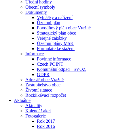
Úřední hodiny
Obecní symboly
Dokumenty
Vyhlášky a nařízení
Územní plán
Povodňový plán obce Vražné
Strategický plán obce
Veřejné zakázky
Územní plány MSK
Formuláře ke stažení
Informace
Povinné informace
Czech POINT
Komunální odpad - SVOZ
GDPR
Adresář obce Vražné
Zastupitelstvo obce
Životní situace
Rozklikávací rozpočet
Aktuálně
Aktuality
Kalendář akcí
Fotogalerie
Rok 2017
Rok 2016