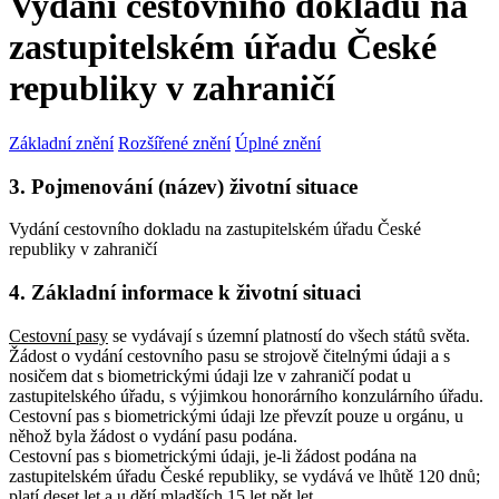
Vydání cestovního dokladu na
zastupitelském úřadu České
republiky v zahraničí
Základní znění
Rozšířené znění
Úplné znění
3. Pojmenování (název) životní situace
Vydání cestovního dokladu na zastupitelském úřadu České
republiky v zahraničí
4. Základní informace k životní situaci
Cestovní pasy
se vydávají s územní platností do všech států světa.
Žádost o vydání cestovního pasu se strojově čitelnými údaji a s
nosičem dat s biometrickými údaji lze v zahraničí podat u
zastupitelského úřadu, s výjimkou honorárního konzulárního úřadu.
Cestovní pas s biometrickými údaji lze převzít pouze u orgánu, u
něhož byla žádost o vydání pasu podána.
Cestovní pas s biometrickými údaji, je-li žádost podána na
zastupitelském úřadu České republiky, se vydává ve lhůtě 120 dnů;
platí deset let a u dětí mladších 15 let pět let.