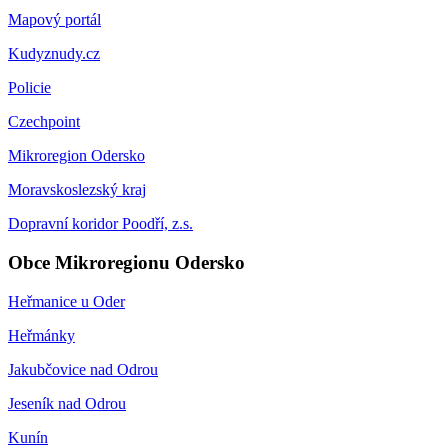
Mapový portál
Kudyznudy.cz
Policie
Czechpoint
Mikroregion Odersko
Moravskoslezský kraj
Dopravní koridor Poodří, z.s.
Obce Mikroregionu Odersko
Heřmanice u Oder
Heřmánky
Jakubčovice nad Odrou
Jeseník nad Odrou
Kunín