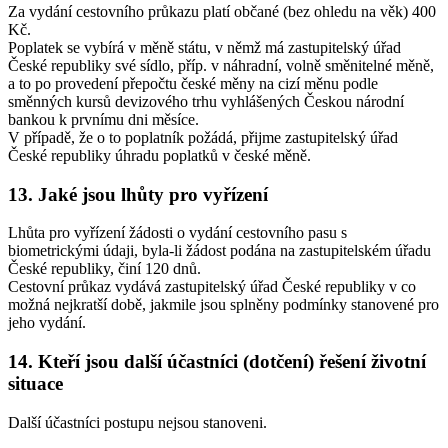
Za vydání cestovního průkazu platí občané (bez ohledu na věk) 400
Kč.
Poplatek se vybírá v měně státu, v němž má zastupitelský úřad
České republiky své sídlo, příp. v náhradní, volně směnitelné měně,
a to po provedení přepočtu české měny na cizí měnu podle
směnných kursů devizového trhu vyhlášených Českou národní
bankou k prvnímu dni měsíce.
V případě, že o to poplatník požádá, přijme zastupitelský úřad
České republiky úhradu poplatků v české měně.
13. Jaké jsou lhůty pro vyřízení
Lhůta pro vyřízení žádosti o vydání cestovního pasu s
biometrickými údaji, byla-li žádost podána na zastupitelském úřadu
České republiky, činí 120 dnů.
Cestovní průkaz vydává zastupitelský úřad České republiky v co
možná nejkratší době, jakmile jsou splněny podmínky stanovené pro
jeho vydání.
14. Kteří jsou další účastníci (dotčení) řešení životní
situace
Další účastníci postupu nejsou stanoveni.