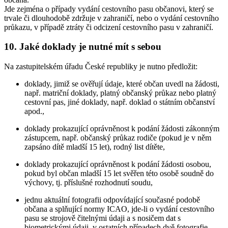
Jde zejména o případy vydání cestovního pasu občanovi, který se
trvale či dlouhodobě zdržuje v zahraničí, nebo o vydání cestovního
průkazu, v případě ztráty či odcizení cestovního pasu v zahraničí.
10. Jaké doklady je nutné mít s sebou
Na zastupitelském úřadu České republiky je nutno předložit:
doklady, jimiž se ověřují údaje, které občan uvedl na žádosti,
např. matriční doklady, platný občanský průkaz nebo platný
cestovní pas, jiné doklady, např. doklad o státním občanství
apod.,
doklady prokazující oprávněnost k podání žádosti zákonným
zástupcem, např. občanský průkaz rodiče (pokud je v něm
zapsáno dítě mladší 15 let), rodný list dítěte,
doklady prokazující oprávněnost k podání žádosti osobou,
pokud byl občan mladší 15 let svěřen této osobě soudně do
výchovy, tj. příslušné rozhodnutí soudu,
jednu aktuální fotografii odpovídající současné podobě
občana a splňující normy ICAO, jde-li o vydání cestovního
pasu se strojově čitelnými údaji a s nosičem dat s
biometrickými údaji, v ostatních případech dvě fotografie