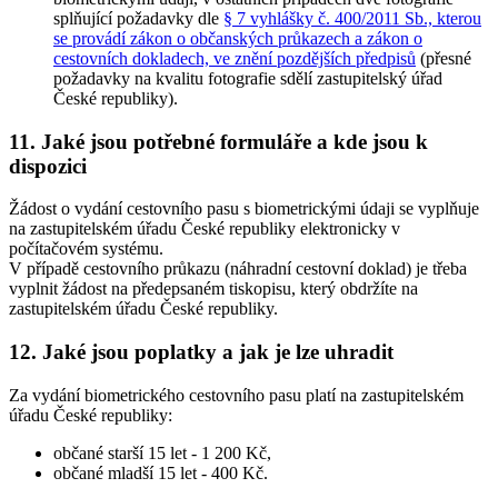
splňující požadavky dle
§ 7 vyhlášky č. 400/2011 Sb., kterou
se provádí zákon o občanských průkazech a zákon o
cestovních dokladech, ve znění pozdějších předpisů
(přesné
požadavky na kvalitu fotografie sdělí zastupitelský úřad
České republiky).
11. Jaké jsou potřebné formuláře a kde jsou k
dispozici
Žádost o vydání cestovního pasu s biometrickými údaji se vyplňuje
na zastupitelském úřadu České republiky elektronicky v
počítačovém systému.
V případě cestovního průkazu (náhradní cestovní doklad) je třeba
vyplnit žádost na předepsaném tiskopisu, který obdržíte na
zastupitelském úřadu České republiky.
12. Jaké jsou poplatky a jak je lze uhradit
Za vydání biometrického cestovního pasu platí na zastupitelském
úřadu České republiky:
občané starší 15 let - 1 200 Kč,
občané mladší 15 let - 400 Kč.