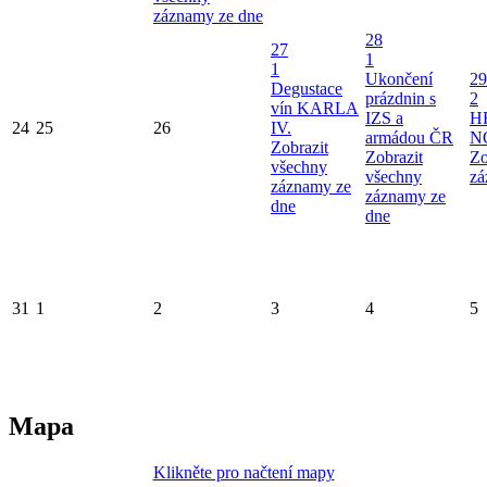
záznamy ze dne
28
27
1
1
Ukončení
29
Degustace
prázdnin s
2
vín KARLA
IZS a
H
24
25
26
IV.
armádou ČR
N
Zobrazit
Zobrazit
Zo
všechny
všechny
zá
záznamy ze
záznamy ze
dne
dne
31
1
2
3
4
5
Mapa
Klikněte pro načtení mapy