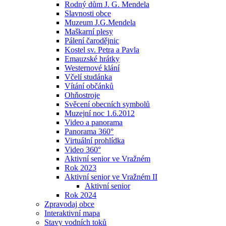
Rodný dům J. G. Mendela
Slavnosti obce
Muzeum J.G.Mendela
Maškarní plesy
Pálení čarodějnic
Kostel sv. Petra a Pavla
Emauzské hrátky
Westernové klání
Včelí studánka
Vítání občánků
Ohňostroje
Svěcení obecních symbolů
Muzejní noc 1.6.2012
Video a panorama
Panorama 360°
Virtuální prohlídka
Video 360°
Aktivní senior ve Vražném
Rok 2023
Aktivní senior ve Vražném II
Aktivní senior
Rok 2024
Zpravodaj obce
Interaktivní mapa
Stavy vodních toků