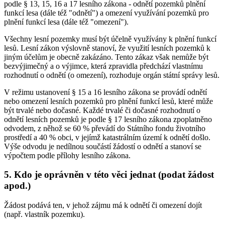
podle § 13, 15, 16 a 17 lesního zákona - odnětí pozemků plnění
funkcí lesa (dále též "odnětí") a omezení využívání pozemků pro
plnění funkcí lesa (dále též "omezení").
Všechny lesní pozemky musí být účelně využívány k plnění funkcí
lesů. Lesní zákon výslovně stanoví, že využití lesních pozemků k
jiným účelům je obecně zakázáno. Tento zákaz však nemůže být
bezvýjimečný a o výjimce, která zpravidla předchází vlastnímu
rozhodnutí o odnětí (o omezení), rozhoduje orgán státní správy lesů.
V režimu ustanovení § 15 a 16 lesního zákona se provádí odnětí
nebo omezení lesních pozemků pro plnění funkcí lesů, které může
být trvalé nebo dočasné. Každé trvalé či dočasné rozhodnutí o
odnětí lesních pozemků je podle § 17 lesního zákona zpoplatněno
odvodem, z něhož se 60 % převádí do Státního fondu životního
prostředí a 40 % obci, v jejímž katastrálním území k odnětí došlo.
Výše odvodu je nedílnou součástí žádostí o odnětí a stanoví se
výpočtem podle přílohy lesního zákona.
5. Kdo je oprávněn v této věci jednat (podat žádost
apod.)
Žádost podává ten, v jehož zájmu má k odnětí či omezení dojít
(např. vlastník pozemku).