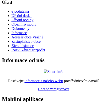
Úřad
e-podatelna
Úřední deska
Úřední hodiny
Obecní symboly
Dokumenty
Informace
Adresář obce Vražné
Zastupitelstvo obce
Životní situace
Rozklikávací rozpočet
Informace od nás
Dostávejte
informace z našeho webu
prostřednictvím e-mailů
Chci se zaregistrovat
Mobilní aplikace