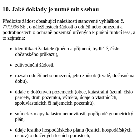
10. Jaké doklady je nutné mít s sebou
Předložte žádost obsahující náležitosti stanovené vyhláškou č.
77/1996 Sb., o náležitostech žádosti o odnětí nebo omezení a
podrobnostech o ochraně pozemků určených k plnění funkcí lesa, a
to zejména:
identifikaci žadatele (jméno a příjmení, bydliště, číslo
občanského průkazu),
zdůvodnění žádosti,
rozsah odnětí nebo omezení, jeho způsob (trvalé, dočasné na
dobu),
údaje o dotčených pozemcích (obec, katastrální území, číslo
parcely, druh pozemku, výměra, údaje o vlastnících,
spoluvlastnících či nájemcích pozemků),
snímek z mapy katastru nemovitostí, popřípadě geometrický
plán,
údaje lesního hospodářského plánu (lesních hospodářských
osnov) o dotčených lesních porostech,