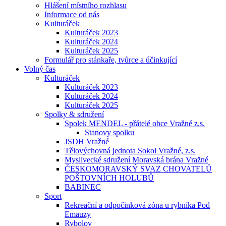
Hlášení místního rozhlasu
Informace od nás
Kulturáček
Kulturáček 2023
Kulturáček 2024
Kulturáček 2025
Formulář pro stánkaře, tvůrce a účinkující
Volný čas
Kulturáček
Kulturáček 2023
Kulturáček 2024
Kulturáček 2025
Spolky & sdružení
Spolek MENDEL - přátelé obce Vražné z.s.
Stanovy spolku
JSDH Vražné
Tělovýchovná jednota Sokol Vražné, z.s.
Myslivecké sdružení Moravská brána Vražné
ČESKOMORAVSKÝ SVAZ CHOVATELŮ
POŠTOVNÍCH HOLUBŮ
BABINEC
Sport
Rekreační a odpočinková zóna u rybníka Pod
Emauzy
Rybolov