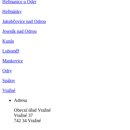
Heřmanice u Oder
Heřmánky
Jakubčovice nad Odrou
Jeseník nad Odrou
Kunín
Luboměř
Mankovice
Odry
Spálov
Vražné
Adresa
Obecní úřad Vražné
Vražné 37
742 34 Vražné