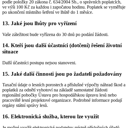
podle položky 20 zákona č. 634/2004 Sb., o správních poplatcích,
ve výši 100 Kč za každou i započatou hodinu. Poplatek se vyměřuje
po ukončení místního šetření ve lhůtě do 1 měsíce.
13. Jaké jsou lhůty pro vyřízení
Vaše záležitost bude vyřízena do 30 dnů po podání žádosti.
14. Kteří jsou další účastníci (dotčení) řešení životní
situace
Další účastníci postupu nejsou stanoveni.
15. Jaké další činnosti jsou po žadateli požadovány
Taxační údaje o lesních porostech a příslušné výpočty náhrad škod a
poplatků za odnětí vyhotoví na základě samostatné žádosti
regionální pobočky Ústavu pro hospodářskou úpravu lesů nebo
pracoviště lesní projektové organizace. Podrobné informace podají
orgány státní správy lesů.
16. Elektronická služba, kterou lze využít
Je možné využít elektronické podatelny místně příslušných úřadů