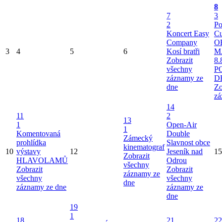
8
7
3
2
Po
Koncert Easy
Cu
Company
O
3
4
5
6
Kosí bratři
M
Zobrazit
8.
všechny
P
záznamy ze
D
dne
Zo
zá
14
11
2
13
1
Open-Air
1
Komentovaná
Double
Zámecký
prohlídka
Slavnost obce
kinematograf
10
výstavy
12
Jeseník nad
15
Zobrazit
HLAVOLAMŮ
Odrou
všechny
Zobrazit
Zobrazit
záznamy ze
všechny
všechny
dne
záznamy ze dne
záznamy ze
dne
19
1
18
21
22