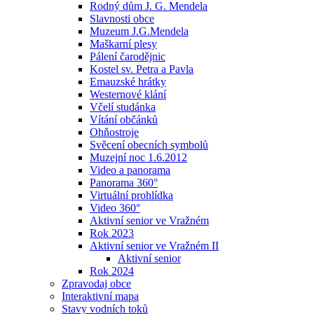
Rodný dům J. G. Mendela
Slavnosti obce
Muzeum J.G.Mendela
Maškarní plesy
Pálení čarodějnic
Kostel sv. Petra a Pavla
Emauzské hrátky
Westernové klání
Včelí studánka
Vítání občánků
Ohňostroje
Svěcení obecních symbolů
Muzejní noc 1.6.2012
Video a panorama
Panorama 360°
Virtuální prohlídka
Video 360°
Aktivní senior ve Vražném
Rok 2023
Aktivní senior ve Vražném II
Aktivní senior
Rok 2024
Zpravodaj obce
Interaktivní mapa
Stavy vodních toků