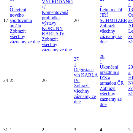
VYPRODÁNO
1
1
4
/ /
Otevření
Letní recitál
13
Komentovaná
nového
JIŘÍ
Od
prohlídka
17
sportovního
20
SCHMITZER
ak
výstavy
areálu
Zobrazit
Af
KORUNY
Zobrazit
všechny
Le
KARLA IV.
všechny
záznamy ze
Zo
Zobrazit
záznamy ze dne
dne
zá
všechny
záznamy ze dne
28
27
1
1
Ukončení
29
Degustace
prázdnin s
2
vín KARLA
IZS a
H
24
25
26
IV.
armádou ČR
N
Zobrazit
Zobrazit
Zo
všechny
všechny
zá
záznamy ze
záznamy ze
dne
dne
31
1
2
3
4
5