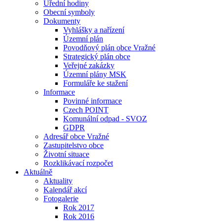
Úřední hodiny
Obecní symboly
Dokumenty
Vyhlášky a nařízení
Územní plán
Povodňový plán obce Vražné
Strategický plán obce
Veřejné zakázky
Územní plány MSK
Formuláře ke stažení
Informace
Povinné informace
Czech POINT
Komunální odpad - SVOZ
GDPR
Adresář obce Vražné
Zastupitelstvo obce
Životní situace
Rozklikávací rozpočet
Aktuálně
Aktuality
Kalendář akcí
Fotogalerie
Rok 2017
Rok 2016