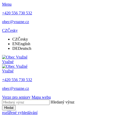
Menu
+420 556 730 532
obec@vrazne.cz
CZ
Česky
CZ
Česky
EN
English
DE
Deutsch
Vražné
Vražné
+420 556 730 532
obec@vrazne.cz
Verze pro seniory
Mapa webu
Hledaný výraz
Hledat
rozšířené vyhledávání