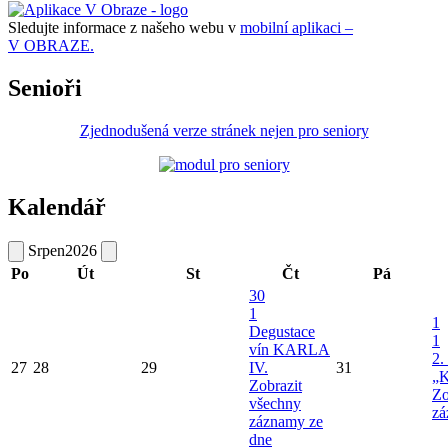
Sledujte informace z našeho webu v
mobilní aplikaci –
V OBRAZE.
Senioři
Zjednodušená verze stránek nejen pro seniory
Kalendář
Srpen
2026
Po
Út
St
Čt
Pá
30
1
1
Degustace
1
vín KARLA
2.
27
28
29
IV.
31
„K
Zobrazit
Zo
všechny
zá
záznamy ze
dne