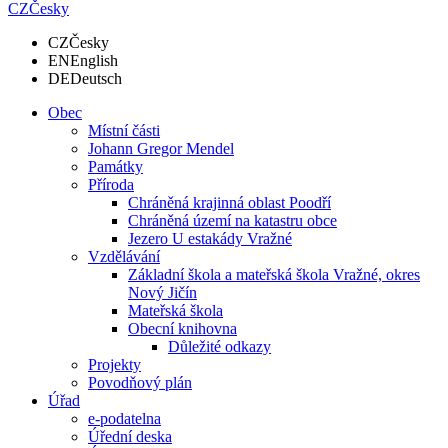
CZ
Česky
CZ
Česky
EN
English
DE
Deutsch
Obec
Místní části
Johann Gregor Mendel
Památky
Příroda
Chráněná krajinná oblast Poodří
Chráněná území na katastru obce
Jezero U estakády Vražné
Vzdělávání
Základní škola a mateřská škola Vražné, okres
Nový Jičín
Mateřská škola
Obecní knihovna
Důležité odkazy
Projekty
Povodňový plán
Úřad
e-podatelna
Úřední deska