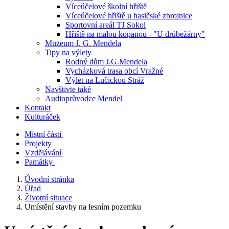
Víceúčelové školní hřiště
Víceúčelové hřiště u hasičské zbrojnice
Sportovní areál TJ Sokol
Hřiště na malou kopanou - "U drůbežárny"
Muzeum J. G. Mendela
Tipy na výlety
Rodný dům J.G.Mendela
Vycházková trasa obcí Vražné
Výlet na Lučickou Stráž
Navštivte také
Audioprůvodce Mendel
Kontakt
Kulturáček
Místní části
Projekty
Vzdělávání
Památky
Úvodní stránka
Úřad
Životní situace
Umístění stavby na lesním pozemku