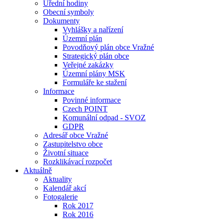
Úřední hodiny
Obecní symboly
Dokumenty
Vyhlášky a nařízení
Územní plán
Povodňový plán obce Vražné
Strategický plán obce
Veřejné zakázky
Územní plány MSK
Formuláře ke stažení
Informace
Povinné informace
Czech POINT
Komunální odpad - SVOZ
GDPR
Adresář obce Vražné
Zastupitelstvo obce
Životní situace
Rozklikávací rozpočet
Aktuálně
Aktuality
Kalendář akcí
Fotogalerie
Rok 2017
Rok 2016