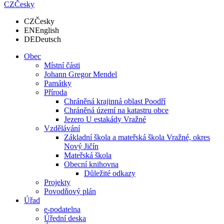
CZ
Česky
CZ
Česky
EN
English
DE
Deutsch
Obec
Místní části
Johann Gregor Mendel
Památky
Příroda
Chráněná krajinná oblast Poodří
Chráněná území na katastru obce
Jezero U estakády Vražné
Vzdělávání
Základní škola a mateřská škola Vražné, okres
Nový Jičín
Mateřská škola
Obecní knihovna
Důležité odkazy
Projekty
Povodňový plán
Úřad
e-podatelna
Úřední deska