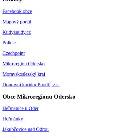
Facebook obce
Mapový portál
Kudyznudy.cz
Policie
Czechpoint
Mikroregion Odersko
Moravskoslezský kraj
Dopravní koridor Poodří, z.s.
Obce Mikroregionu Odersko
Heřmanice u Oder
Heřmánky
Jakubčovice nad Odrou