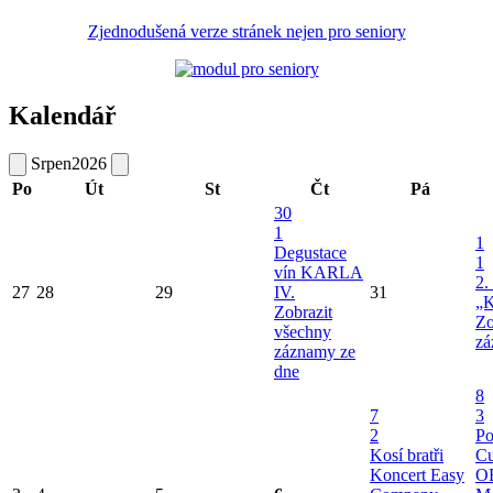
Zjednodušená verze stránek nejen pro seniory
Kalendář
Srpen
2026
Po
Út
St
Čt
Pá
30
1
1
Degustace
1
vín KARLA
2.
27
28
29
IV.
31
„K
Zobrazit
Zo
všechny
zá
záznamy ze
dne
8
7
3
2
Po
Kosí bratři
Cu
Koncert Easy
O