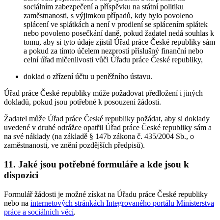
sociálním zabezpečení a příspěvku na státní politiku
zaměstnanosti, s výjimkou případů, kdy bylo povoleno
splácení ve splátkách a není v prodlení se splácením splátek
nebo povoleno posečkání daně, pokud žadatel nedá souhlas k
tomu, aby si tyto údaje zjistil Úřad práce České republiky sám
a pokud za tímto účelem nezprostí příslušný finanční nebo
celní úřad mlčenlivosti vůči Úřadu práce České republiky,
doklad o zřízení účtu u peněžního ústavu.
Úřad práce České republiky může požadovat předložení i jiných
dokladů, pokud jsou potřebné k posouzení žádosti.
Žadatel může Úřad práce České republiky požádat, aby si doklady
uvedené v druhé odrážce opatřil Úřad práce České republiky sám a
na své náklady (na základě § 147b zákona č. 435/2004 Sb., o
zaměstnanosti, ve znění pozdějších předpisů).
11. Jaké jsou potřebné formuláře a kde jsou k
dispozici
Formulář žádosti je možné získat na Úřadu práce České republiky
nebo na
internetových stránkách Integrovaného portálu Ministerstva
práce a sociálních věcí
.