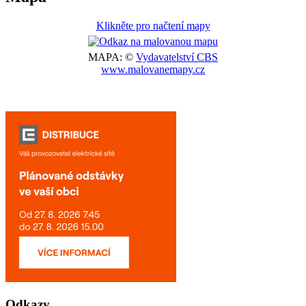
Klikněte pro načtení mapy
MAPA: ©
Vydavatelství CBS
www.malovanemapy.cz
Odkazy