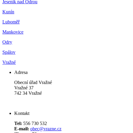
Jeseník nad Odrou
Kunín
Luboměř
Mankovice
Odry
Spálov
Vražné
Adresa
Obecní úřad Vražné
Vražné 37
742 34 Vražné
Kontakt
Tel:
556 730 532
E-mail:
obec@vrazne.cz