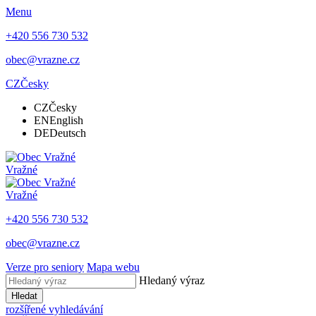
Menu
+420 556 730 532
obec@vrazne.cz
CZ
Česky
CZ
Česky
EN
English
DE
Deutsch
Vražné
Vražné
+420 556 730 532
obec@vrazne.cz
Verze pro seniory
Mapa webu
Hledaný výraz
Hledat
rozšířené vyhledávání