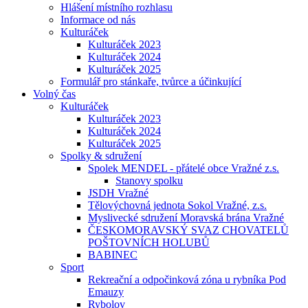
Hlášení místního rozhlasu
Informace od nás
Kulturáček
Kulturáček 2023
Kulturáček 2024
Kulturáček 2025
Formulář pro stánkaře, tvůrce a účinkující
Volný čas
Kulturáček
Kulturáček 2023
Kulturáček 2024
Kulturáček 2025
Spolky & sdružení
Spolek MENDEL - přátelé obce Vražné z.s.
Stanovy spolku
JSDH Vražné
Tělovýchovná jednota Sokol Vražné, z.s.
Myslivecké sdružení Moravská brána Vražné
ČESKOMORAVSKÝ SVAZ CHOVATELŮ
POŠTOVNÍCH HOLUBŮ
BABINEC
Sport
Rekreační a odpočinková zóna u rybníka Pod
Emauzy
Rybolov