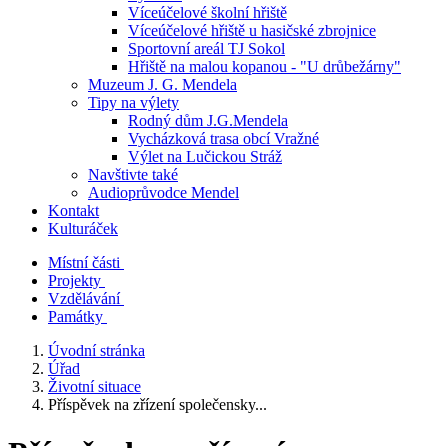
Víceúčelové školní hřiště
Víceúčelové hřiště u hasičské zbrojnice
Sportovní areál TJ Sokol
Hřiště na malou kopanou - "U drůbežárny"
Muzeum J. G. Mendela
Tipy na výlety
Rodný dům J.G.Mendela
Vycházková trasa obcí Vražné
Výlet na Lučickou Stráž
Navštivte také
Audioprůvodce Mendel
Kontakt
Kulturáček
Místní části
Projekty
Vzdělávání
Památky
Úvodní stránka
Úřad
Životní situace
Příspěvek na zřízení společensky...