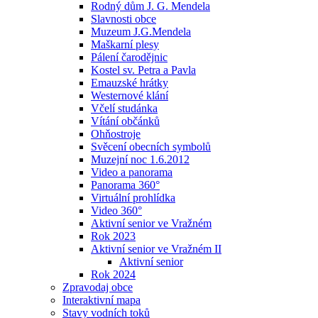
Rodný dům J. G. Mendela
Slavnosti obce
Muzeum J.G.Mendela
Maškarní plesy
Pálení čarodějnic
Kostel sv. Petra a Pavla
Emauzské hrátky
Westernové klání
Včelí studánka
Vítání občánků
Ohňostroje
Svěcení obecních symbolů
Muzejní noc 1.6.2012
Video a panorama
Panorama 360°
Virtuální prohlídka
Video 360°
Aktivní senior ve Vražném
Rok 2023
Aktivní senior ve Vražném II
Aktivní senior
Rok 2024
Zpravodaj obce
Interaktivní mapa
Stavy vodních toků