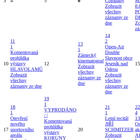
3
4
5
6
Company
M
Zobrazit
8.
všechny
P
záznamy ze
D
dne
Zo
zá
14
11
2
13
1
Open-Air
1
Komentovaná
Double
Zámecký
prohlídka
Slavnost obce
kinematograf
10
výstavy
12
Jeseník nad
15
Zobrazit
HLAVOLAMŮ
Odrou
všechny
Zobrazit
Zobrazit
záznamy ze
všechny
všechny
dne
záznamy ze dne
záznamy ze
dne
19
1
18
21
22
VYPRODÁNO
1
1
4
/ /
Otevření
Letní recitál
13
Komentovaná
nového
JIŘÍ
Od
prohlídka
17
sportovního
20
SCHMITZER
ak
výstavy
areálu
Zobrazit
Af
KORUNY