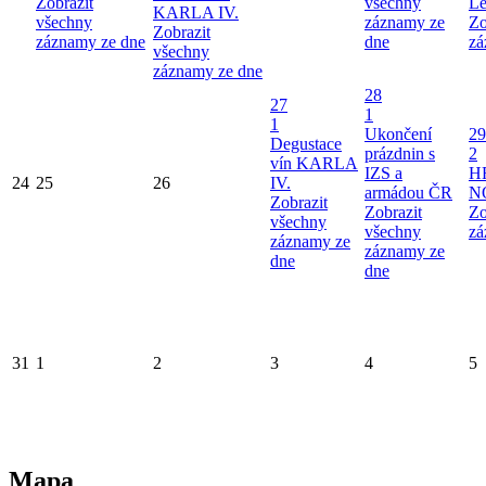
Zobrazit
všechny
Le
KARLA IV.
všechny
záznamy ze
Zo
Zobrazit
záznamy ze dne
dne
zá
všechny
záznamy ze dne
28
27
1
1
Ukončení
29
Degustace
prázdnin s
2
vín KARLA
IZS a
H
24
25
26
IV.
armádou ČR
N
Zobrazit
Zobrazit
Zo
všechny
všechny
zá
záznamy ze
záznamy ze
dne
dne
31
1
2
3
4
5
Mapa