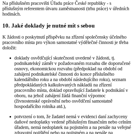
Na příslušném pracovišti Úřadu práce České republiky - s
příslušným referentem útvaru zaměstnanosti (trhu práce) v úředních
hodinách.
10. Jaké doklady je nutné mít s sebou
K žádosti o poskytnutí příspěvku na zřízení společensky účelného
pracovního místa pro výkon samostatné výdělečné činnosti je třeba
doložit:
doklady osvědčující skutečnosti uvedené v žádosti, tj.
podnikatelský záměr v požadovaném rozsahu dle doporučené
osnovy, ekonomickou rozvahu (předpoklad na období od
zahájení podnikatelské činnosti do konce příslušného
kalendářního roku a na období následujícího roku), seznam
předpokládaných kalkulovaných nákladů na zřízení
pracovního místa, doklad opravňující žadatele k podnikání v
oboru, na jehož zahájení žádá finanční výpomoc
(živnostenské oprávnění nebo osvědčení samostatně
hospodařícího rolníka atd.),
potvrzení o tom, že žadatel nemá v evidenci daní zachyceny
daňové nedoplatky vedené příslušným finančním nebo celním
úřadem, nemá nedoplatek na pojistném a na penále na veřejné
zdravotní pojištění nebo na pojistném a na penále na