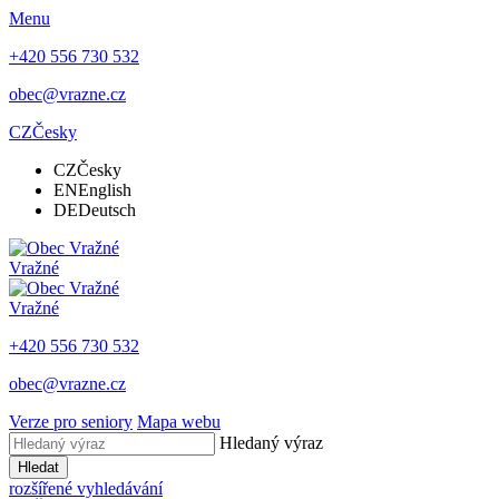
Menu
+420 556 730 532
obec@vrazne.cz
CZ
Česky
CZ
Česky
EN
English
DE
Deutsch
Vražné
Vražné
+420 556 730 532
obec@vrazne.cz
Verze pro seniory
Mapa webu
Hledaný výraz
Hledat
rozšířené vyhledávání