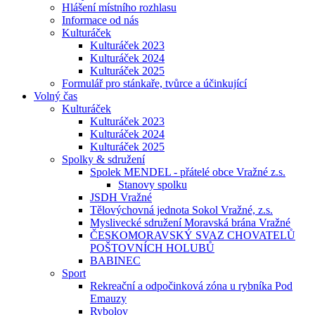
Hlášení místního rozhlasu
Informace od nás
Kulturáček
Kulturáček 2023
Kulturáček 2024
Kulturáček 2025
Formulář pro stánkaře, tvůrce a účinkující
Volný čas
Kulturáček
Kulturáček 2023
Kulturáček 2024
Kulturáček 2025
Spolky & sdružení
Spolek MENDEL - přátelé obce Vražné z.s.
Stanovy spolku
JSDH Vražné
Tělovýchovná jednota Sokol Vražné, z.s.
Myslivecké sdružení Moravská brána Vražné
ČESKOMORAVSKÝ SVAZ CHOVATELŮ
POŠTOVNÍCH HOLUBŮ
BABINEC
Sport
Rekreační a odpočinková zóna u rybníka Pod
Emauzy
Rybolov