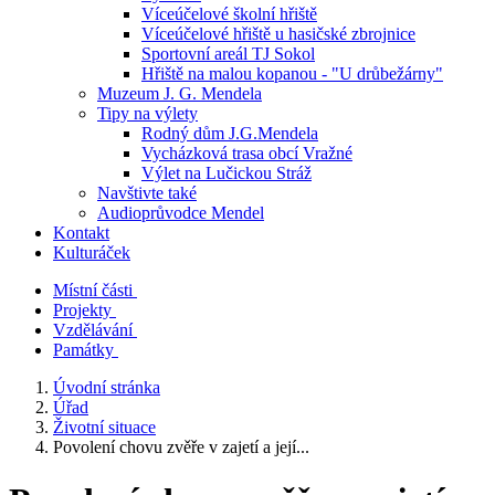
Víceúčelové školní hřiště
Víceúčelové hřiště u hasičské zbrojnice
Sportovní areál TJ Sokol
Hřiště na malou kopanou - "U drůbežárny"
Muzeum J. G. Mendela
Tipy na výlety
Rodný dům J.G.Mendela
Vycházková trasa obcí Vražné
Výlet na Lučickou Stráž
Navštivte také
Audioprůvodce Mendel
Kontakt
Kulturáček
Místní části
Projekty
Vzdělávání
Památky
Úvodní stránka
Úřad
Životní situace
Povolení chovu zvěře v zajetí a její...