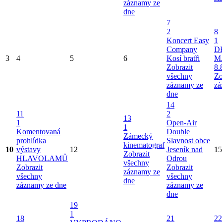
záznamy ze
dne
7
2
8
Koncert Easy
1
Company
D
3
4
5
6
Kosí bratři
M
Zobrazit
8.
všechny
Zo
záznamy ze
zá
dne
14
11
2
13
1
Open-Air
1
Komentovaná
Double
Zámecký
prohlídka
Slavnost obce
kinematograf
10
výstavy
12
Jeseník nad
15
Zobrazit
HLAVOLAMŮ
Odrou
všechny
Zobrazit
Zobrazit
záznamy ze
všechny
všechny
dne
záznamy ze dne
záznamy ze
dne
19
1
18
21
22