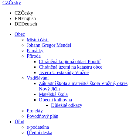
CZ
Česky
CZ
Česky
EN
English
DE
Deutsch
Obec
Místní části
Johann Gregor Mendel
Památky
Příroda
Chráněná krajinná oblast Poodří
Chráněná území na katastru obce
Jezero U estakády Vražné
Vzdělávání
Základní škola a mateřská škola Vražné, okres
Nový Jičín
Mateřská škola
Obecní knihovna
Důležité odkazy
Projekty
Povodňový plán
Úřad
e-podatelna
Úřední deska