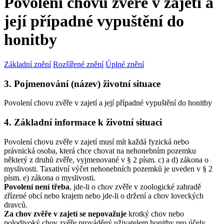
Povolení chovu zvěře v zajetí a
její případné vypuštění do
honitby
Základní znění
Rozšířené znění
Úplné znění
3. Pojmenování (název) životní situace
Povolení chovu zvěře v zajetí a její případné vypuštění do honitby
4. Základní informace k životní situaci
Povolení chovu zvěře v zajetí musí mít každá fyzická nebo
právnická osoba, která chce chovat na nehonebním pozemku
některý z druhů zvěře, vyjmenované v § 2 písm. c) a d) zákona o
myslivosti. Taxativní výčet nehonebních pozemků je uveden v § 2
písm. e) zákona o myslivosti.
Povolení není třeba
, jde-li o chov zvěře v zoologické zahradě
zřízené obcí nebo krajem nebo jde-li o držení a chov loveckých
dravců.
Za chov zvěře v zajetí se nepovažuje
krotký chov nebo
polodivoký chov zvěře prováděný uživatelem honitby pro účely