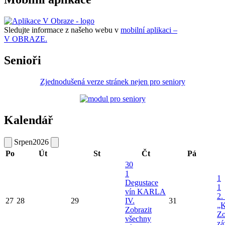
Sledujte informace z našeho webu v
mobilní aplikaci –
V OBRAZE.
Senioři
Zjednodušená verze stránek nejen pro seniory
Kalendář
Srpen
2026
Po
Út
St
Čt
Pá
30
1
1
Degustace
1
vín KARLA
2.
27
28
29
IV.
31
„K
Zobrazit
Zo
všechny
zá