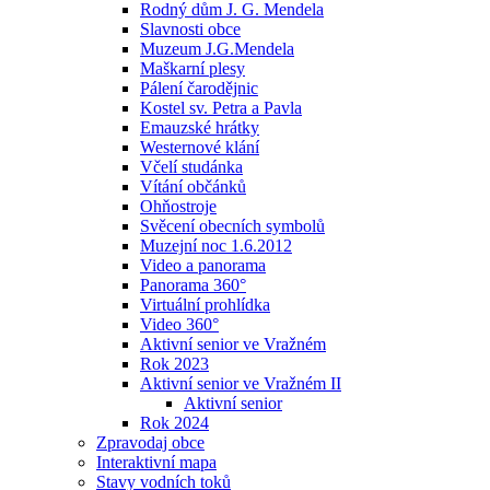
Rodný dům J. G. Mendela
Slavnosti obce
Muzeum J.G.Mendela
Maškarní plesy
Pálení čarodějnic
Kostel sv. Petra a Pavla
Emauzské hrátky
Westernové klání
Včelí studánka
Vítání občánků
Ohňostroje
Svěcení obecních symbolů
Muzejní noc 1.6.2012
Video a panorama
Panorama 360°
Virtuální prohlídka
Video 360°
Aktivní senior ve Vražném
Rok 2023
Aktivní senior ve Vražném II
Aktivní senior
Rok 2024
Zpravodaj obce
Interaktivní mapa
Stavy vodních toků