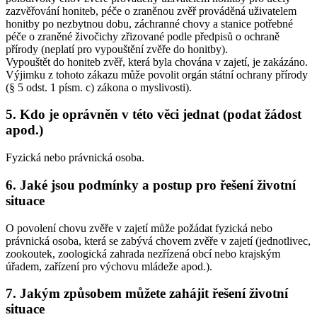
zazvěřování honiteb, péče o zraněnou zvěř prováděná uživatelem
honitby po nezbytnou dobu, záchranné chovy a stanice potřebné
péče o zraněné živočichy zřizované podle předpisů o ochraně
přírody (neplatí pro vypouštění zvěře do honitby).
Vypouštět do honiteb zvěř, která byla chována v zajetí, je zakázáno.
Výjimku z tohoto zákazu může povolit orgán státní ochrany přírody
(§ 5 odst. 1 písm. c) zákona o myslivosti).
5. Kdo je oprávněn v této věci jednat (podat žádost
apod.)
Fyzická nebo právnická osoba.
6. Jaké jsou podmínky a postup pro řešení životní
situace
O povolení chovu zvěře v zajetí může požádat fyzická nebo
právnická osoba, která se zabývá chovem zvěře v zajetí (jednotlivec,
zookoutek, zoologická zahrada nezřízená obcí nebo krajským
úřadem, zařízení pro výchovu mládeže apod.).
7. Jakým způsobem můžete zahájit řešení životní
situace