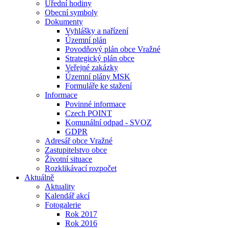
Úřední hodiny
Obecní symboly
Dokumenty
Vyhlášky a nařízení
Územní plán
Povodňový plán obce Vražné
Strategický plán obce
Veřejné zakázky
Územní plány MSK
Formuláře ke stažení
Informace
Povinné informace
Czech POINT
Komunální odpad - SVOZ
GDPR
Adresář obce Vražné
Zastupitelstvo obce
Životní situace
Rozklikávací rozpočet
Aktuálně
Aktuality
Kalendář akcí
Fotogalerie
Rok 2017
Rok 2016