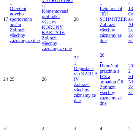
VYPRODÁNO
1
1
4
/ /
Otevření
Letní recitál
13
Komentovaná
nového
JIŘÍ
Od
prohlídka
17
sportovního
20
SCHMITZER
ak
výstavy
areálu
Zobrazit
Af
KORUNY
Zobrazit
všechny
Le
KARLA IV.
všechny
záznamy ze
Zo
Zobrazit
záznamy ze dne
dne
zá
všechny
záznamy ze dne
28
27
1
1
Ukončení
29
Degustace
prázdnin s
2
vín KARLA
IZS a
H
24
25
26
IV.
armádou ČR
N
Zobrazit
Zobrazit
Zo
všechny
všechny
zá
záznamy ze
záznamy ze
dne
dne
31
1
2
3
4
5