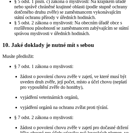
§ 5 odst. 1 písm. c) zákona o myslivosti: Na krajském úřadě
nebo správě chráněné krajinné oblasti (podle stupně ochrany
dotčeného druhu zvěře) se zaměstnancem vykonávajícím
státní ochranu přírody v úředních hodinách.
§ 5 odst. 2 zákona o myslivosti: Na obecním úřadě obce s
rozšířenou působností se zaměstnancem zabývajícím se státní
správou myslivosti v úředních hodinách.
10. Jaké doklady je nutné mít s sebou
Musíte předložit:
§ 7 odst. 1 zákona o myslivosti:
žádost o povolení chovu zvěře v zajetí, ve které musí být
uveden druh zvěře, její počet, místo a účel chovu (neplatí
pro vypouštění zvěře do honitby),
vyjádření veterinárních orgánů,
vyjádření orgánů na ochranu zvířat proti týrání.
§ 7 odst. 2 zákona o myslivosti:
žádost o povolení chovu zvěře v zajetí pro dočasné držení
lišky obecné pro účely výcviku psů loveckých plemen, ve