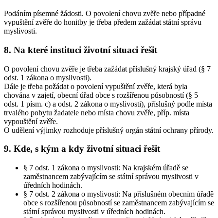
Podáním písemné žádosti. O povolení chovu zvěře nebo případné
vypuštění zvěře do honitby je třeba předem zažádat státní správu
myslivosti.
8. Na které instituci životní situaci řešit
O povolení chovu zvěře je třeba zažádat příslušný krajský úřad (§ 7
odst. 1 zákona o myslivosti).
Dále je třeba požádat o povolení vypuštění zvěře, která byla
chována v zajetí, obecní úřad obce s rozšířenou působností (§ 5
odst. 1 písm. c) a odst. 2 zákona o myslivosti), příslušný podle místa
trvalého pobytu žadatele nebo místa chovu zvěře, příp. místa
vypouštění zvěře.
O udělení výjimky rozhoduje příslušný orgán státní ochrany přírody.
9. Kde, s kým a kdy životní situaci řešit
§ 7 odst. 1 zákona o myslivosti: Na krajském úřadě se
zaměstnancem zabývajícím se státní správou myslivosti v
úředních hodinách.
§ 7 odst. 2 zákona o myslivosti: Na příslušném obecním úřadě
obce s rozšířenou působností se zaměstnancem zabývajícím se
státní správou myslivosti v úředních hodinách.