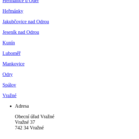
Heřmanice u Oder
Heřmánky
Jakubčovice nad Odrou
Jeseník nad Odrou
Kunín
Luboměř
Mankovice
Odry
Spálov
Vražné
Adresa
Obecní úřad Vražné
Vražné 37
742 34 Vražné