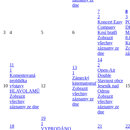
dne
7
8
2
3
Koncert Easy
P
Company
D
3
4
5
6
Kosí bratři
M
Zobrazit
8.
všechny
Ku
záznamy ze
Zo
dne
zá
14
11
2
13
1
Open-Air
1
Komentovaná
Double
Zámecký
prohlídka
Slavnost obce
kinematograf
10
výstavy
12
Jeseník nad
15
Zobrazit
HLAVOLAMŮ
Odrou
všechny
Zobrazit
Zobrazit
záznamy ze
všechny
všechny
dne
záznamy ze dne
záznamy ze
dne
19
1
18
21
22
VYPRODÁNO