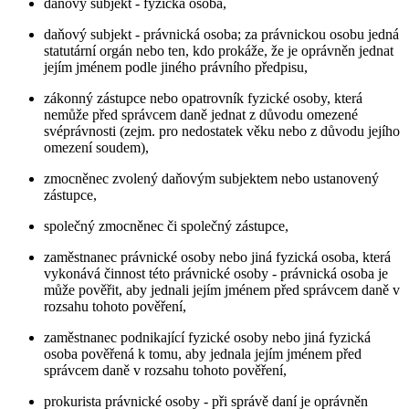
daňový subjekt - fyzická osoba,
daňový subjekt - právnická osoba; za právnickou osobu jedná
statutární orgán nebo ten, kdo prokáže, že je oprávněn jednat
jejím jménem podle jiného právního předpisu,
zákonný zástupce nebo opatrovník fyzické osoby, která
nemůže před správcem daně jednat z důvodu omezené
svéprávnosti (zejm. pro nedostatek věku nebo z důvodu jejího
omezení soudem),
zmocněnec zvolený daňovým subjektem nebo ustanovený
zástupce,
společný zmocněnec či společný zástupce,
zaměstnanec právnické osoby nebo jiná fyzická osoba, která
vykonává činnost této právnické osoby - právnická osoba je
může pověřit, aby jednali jejím jménem před správcem daně v
rozsahu tohoto pověření,
zaměstnanec podnikající fyzické osoby nebo jiná fyzická
osoba pověřená k tomu, aby jednala jejím jménem před
správcem daně v rozsahu tohoto pověření,
prokurista právnické osoby - při správě daní je oprávněn