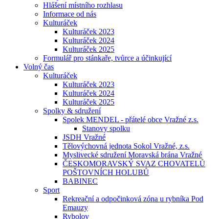
Hlášení místního rozhlasu
Informace od nás
Kulturáček
Kulturáček 2023
Kulturáček 2024
Kulturáček 2025
Formulář pro stánkaře, tvůrce a účinkující
Volný čas
Kulturáček
Kulturáček 2023
Kulturáček 2024
Kulturáček 2025
Spolky & sdružení
Spolek MENDEL - přátelé obce Vražné z.s.
Stanovy spolku
JSDH Vražné
Tělovýchovná jednota Sokol Vražné, z.s.
Myslivecké sdružení Moravská brána Vražné
ČESKOMORAVSKÝ SVAZ CHOVATELŮ
POŠTOVNÍCH HOLUBŮ
BABINEC
Sport
Rekreační a odpočinková zóna u rybníka Pod
Emauzy
Rybolov