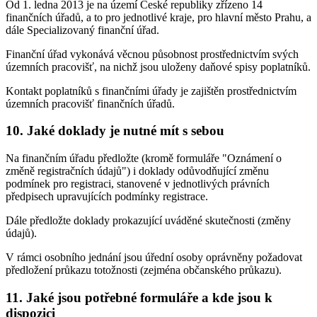
Od 1. ledna 2013 je na území České republiky zřízeno 14
finančních úřadů, a to pro jednotlivé kraje, pro hlavní město Prahu, a
dále Specializovaný finanční úřad.
Finanční úřad vykonává věcnou působnost prostřednictvím svých
územních pracovišť, na nichž jsou uloženy daňové spisy poplatníků.
Kontakt poplatníků s finančními úřady je zajištěn prostřednictvím
územních pracovišť finančních úřadů.
10. Jaké doklady je nutné mít s sebou
Na finančním úřadu předložte (kromě formuláře "Oznámení o
změně registračních údajů") i doklady odůvodňující změnu
podmínek pro registraci, stanovené v jednotlivých právních
předpisech upravujících podmínky registrace.
Dále předložte doklady prokazující uváděné skutečnosti (změny
údajů).
V rámci osobního jednání jsou úřední osoby oprávněny požadovat
předložení průkazu totožnosti (zejména občanského průkazu).
11. Jaké jsou potřebné formuláře a kde jsou k
dispozici