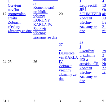
1
1
4
/ /
Otevření
Letní recitál
13
Komentovaná
nového
JIŘÍ
Od
prohlídka
17
sportovního
20
SCHMITZER
ak
výstavy
areálu
Zobrazit
Af
KORUNY
Zobrazit
všechny
Le
KARLA IV.
všechny
záznamy ze
Zo
Zobrazit
záznamy ze dne
dne
zá
všechny
záznamy ze dne
28
27
1
1
Ukončení
29
Degustace
prázdnin s
2
vín KARLA
IZS a
H
24
25
26
IV.
armádou ČR
N
Zobrazit
Zobrazit
Zo
všechny
všechny
zá
záznamy ze
záznamy ze
dne
dne
31
1
2
3
4
5