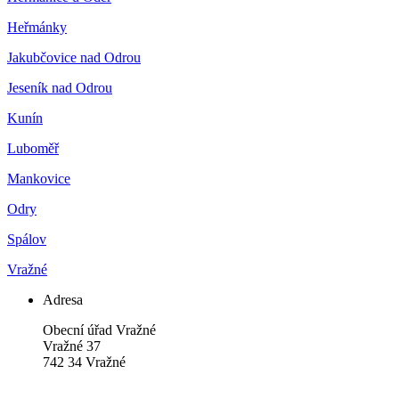
Heřmánky
Jakubčovice nad Odrou
Jeseník nad Odrou
Kunín
Luboměř
Mankovice
Odry
Spálov
Vražné
Adresa
Obecní úřad Vražné
Vražné 37
742 34 Vražné