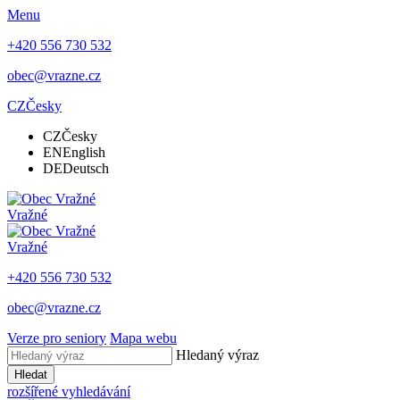
Menu
+420 556 730 532
obec@vrazne.cz
CZ
Česky
CZ
Česky
EN
English
DE
Deutsch
Vražné
Vražné
+420 556 730 532
obec@vrazne.cz
Verze pro seniory
Mapa webu
Hledaný výraz
Hledat
rozšířené vyhledávání