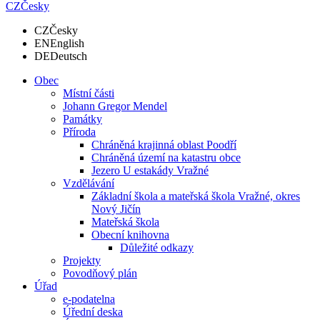
CZ
Česky
CZ
Česky
EN
English
DE
Deutsch
Obec
Místní části
Johann Gregor Mendel
Památky
Příroda
Chráněná krajinná oblast Poodří
Chráněná území na katastru obce
Jezero U estakády Vražné
Vzdělávání
Základní škola a mateřská škola Vražné, okres
Nový Jičín
Mateřská škola
Obecní knihovna
Důležité odkazy
Projekty
Povodňový plán
Úřad
e-podatelna
Úřední deska