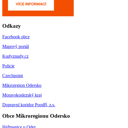
Odkazy
Facebook obce
Mapový portál
Kudyznudy.cz
Policie
Czechpoint
Mikroregion Odersko
Moravskoslezský kraj
Dopravní koridor Poodří, z.s.
Obce Mikroregionu Odersko
Heřmanice u Oder