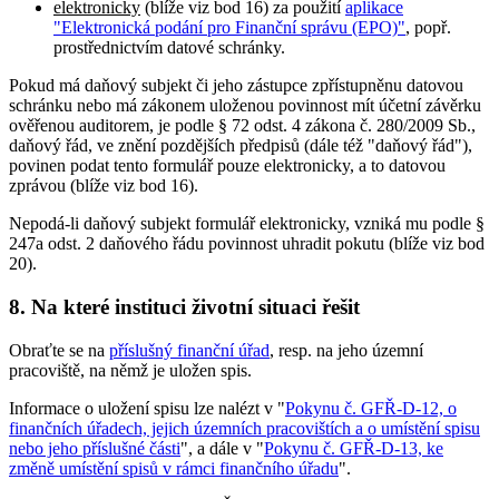
elektronicky
(blíže viz bod 16) za použití
aplikace
"Elektronická podání pro Finanční správu (EPO)"
, popř.
prostřednictvím datové schránky.
Pokud má daňový subjekt či jeho zástupce zpřístupněnu datovou
schránku nebo má zákonem uloženou povinnost mít účetní závěrku
ověřenou auditorem, je podle § 72 odst. 4 zákona č. 280/2009 Sb.,
daňový řád, ve znění pozdějších předpisů (dále též "daňový řád"),
povinen podat tento formulář pouze elektronicky, a to datovou
zprávou (blíže viz bod 16).
Nepodá-li daňový subjekt formulář elektronicky, vzniká mu podle §
247a odst. 2 daňového řádu povinnost uhradit pokutu (blíže viz bod
20).
8. Na které instituci životní situaci řešit
Obraťte se na
příslušný finanční úřad
, resp. na jeho územní
pracoviště, na němž je uložen spis.
Informace o uložení spisu lze nalézt v "
Pokynu č. GFŘ-D-12, o
finančních úřadech, jejich územních pracovištích a o umístění spisu
nebo jeho příslušné části
", a dále v "
Pokynu č. GFŘ-D-13, ke
změně umístění spisů v rámci finančního úřadu
".