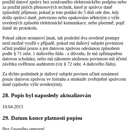
použití datové zprávy bez uznávaného elektronického podpisu nebo
za použití jiných přenosových technik, které je správce daně
způsobilý přijmout, pokud je toto podání do 5 dnů ode dne, kdy
došlo správci daně, potvrzeno nebo opakováno některým z výše
uvedených způsobů elektronické komunikace, nebo písemně, popř.
ústně do protokolu.
Pokud zákon nestanoví jinak, tak poslední dva uvedené postupy
není možné využít v případě, pokud má daňový subjekt povinnost
učinit podání pouze a jen datovou zprávou odeslanou způsobem
podle § 71 odst. 1 daňového řádu - z důvodu, že má zpřístupněnu
datovou schránku, nebo má zákonem uloženou povinnost mít účetní
závěrku ověřenou auditorem (viz § 72 odst. 4 daňového řádu).
Za těchto podmínek je daňový subjekt povinen učinit oznámení
pouze datovou zprávou ve formátu a struktuře zveřejněné správcem
daně (způsoby výše uvedenými).
28. Popis byl naposledy aktualizován
10.04.2015
29. Datum konce platnosti popisu
Bez časového omezení.