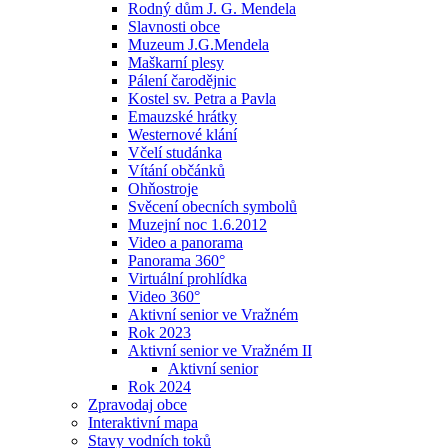
Rodný dům J. G. Mendela
Slavnosti obce
Muzeum J.G.Mendela
Maškarní plesy
Pálení čarodějnic
Kostel sv. Petra a Pavla
Emauzské hrátky
Westernové klání
Včelí studánka
Vítání občánků
Ohňostroje
Svěcení obecních symbolů
Muzejní noc 1.6.2012
Video a panorama
Panorama 360°
Virtuální prohlídka
Video 360°
Aktivní senior ve Vražném
Rok 2023
Aktivní senior ve Vražném II
Aktivní senior
Rok 2024
Zpravodaj obce
Interaktivní mapa
Stavy vodních toků