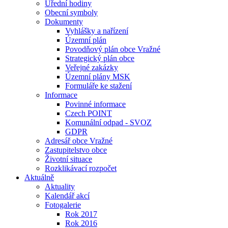
Úřední hodiny
Obecní symboly
Dokumenty
Vyhlášky a nařízení
Územní plán
Povodňový plán obce Vražné
Strategický plán obce
Veřejné zakázky
Územní plány MSK
Formuláře ke stažení
Informace
Povinné informace
Czech POINT
Komunální odpad - SVOZ
GDPR
Adresář obce Vražné
Zastupitelstvo obce
Životní situace
Rozklikávací rozpočet
Aktuálně
Aktuality
Kalendář akcí
Fotogalerie
Rok 2017
Rok 2016