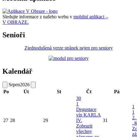
Sledujte informace z našeho webu v
mobilní aplikaci –
V OBRAZE.
Senioři
Zjednodušená verze stránek nejen pro seniory
Kalendář
Srpen
2026
Po
Út
St
Čt
Pá
30
1
1
Degustace
1
vín KARLA
2.
27
28
29
IV.
31
„K
Zobrazit
Zo
všechny
zá
záznamy ze