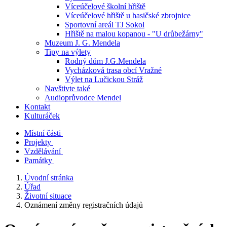
Víceúčelové školní hřiště
Víceúčelové hřiště u hasičské zbrojnice
Sportovní areál TJ Sokol
Hřiště na malou kopanou - "U drůbežárny"
Muzeum J. G. Mendela
Tipy na výlety
Rodný dům J.G.Mendela
Vycházková trasa obcí Vražné
Výlet na Lučickou Stráž
Navštivte také
Audioprůvodce Mendel
Kontakt
Kulturáček
Místní části
Projekty
Vzdělávání
Památky
Úvodní stránka
Úřad
Životní situace
Oznámení změny registračních údajů