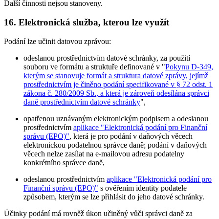
Další činnosti nejsou stanoveny.
16. Elektronická služba, kterou lze využít
Podání lze učinit datovou zprávou:
odeslanou prostřednictvím datové schránky, za použití
souboru ve formátu a struktuře definované v "
Pokynu D-349,
kterým se stanovuje formát a struktura datové zprávy, jejímž
prostřednictvím je činěno podání specifikované v § 72 odst. 1
zákona č. 280/2009 Sb., a která je zároveň odesílána správci
daně prostřednictvím datové schránky
",
opatřenou uznávaným elektronickým podpisem a odeslanou
prostřednictvím
aplikace "Elektronická podání pro Finanční
správu (EPO)"
, která je pro podání v daňových věcech
elektronickou podatelnou správce daně; podání v daňových
věcech nelze zasílat na e-mailovou adresu podatelny
konkrétního správce daně,
odeslanou prostřednictvím
aplikace "Elektronická podání pro
Finanční správu (EPO)"
s ověřením identity podatele
způsobem, kterým se lze přihlásit do jeho datové schránky.
Účinky podání má rovněž úkon učiněný vůči správci daně za