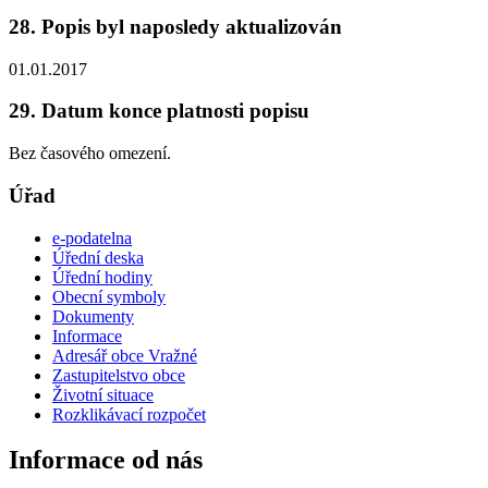
28. Popis byl naposledy aktualizován
01.01.2017
29. Datum konce platnosti popisu
Bez časového omezení.
Úřad
e-podatelna
Úřední deska
Úřední hodiny
Obecní symboly
Dokumenty
Informace
Adresář obce Vražné
Zastupitelstvo obce
Životní situace
Rozklikávací rozpočet
Informace od nás