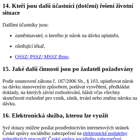
14. Kteří jsou další účastníci (dotčení) řešení životní
situace
Dalšími účastníky jsou:
zaměstnavatel, u kterého je nárok na dávku uplatněn,
ošetřující lékař,
OSSZ/ PSSZ/ MSSZ Brno
.
15. Jaké další činnosti jsou po žadateli požadovány
Podle ustanovení zákona č. 187/2006 Sb., § 103, uplatňovat nárok
na dávku stanoveným způsobem, podávat vysvětlení, předkládat
doklady, na kterých závisí rozhodování, hlásit včas všechny
skutečnosti rozhodné pro vznik, zánik, trvání nebo změnu nároku na
dávku.
16. Elektronická služba, kterou lze využít
Své dotazy můžete posílat prostřednictvím internetových stránek
České správy sociálního zabezpečení na
elektronické podatelny
jednotlivých pracovišť České správy sociálního zabezpečení
.