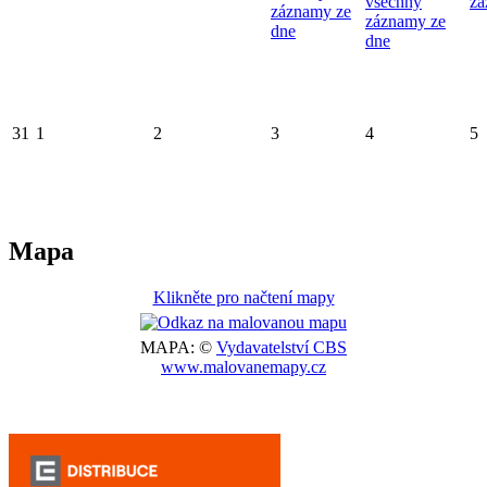
všechny
zá
záznamy ze
záznamy ze
dne
dne
31
1
2
3
4
5
Mapa
Klikněte pro načtení mapy
MAPA: ©
Vydavatelství CBS
www.malovanemapy.cz