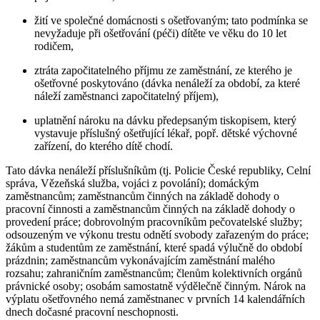
žití ve společné domácnosti s ošetřovaným; tato podmínka se
nevyžaduje při ošetřování (péči) dítěte ve věku do 10 let
rodičem,
ztráta započitatelného příjmu ze zaměstnání, ze kterého je
ošetřovné poskytováno (dávka nenáleží za období, za které
náleží zaměstnanci započitatelný příjem),
uplatnění nároku na dávku předepsaným tiskopisem, který
vystavuje příslušný ošetřující lékař, popř. dětské výchovné
zařízení, do kterého dítě chodí.
Tato dávka nenáleží příslušníkům (tj. Policie České republiky, Celní
správa, Vězeňská služba, vojáci z povolání); domáckým
zaměstnancům; zaměstnancům činných na základě dohody o
pracovní činnosti a zaměstnancům činných na základě dohody o
provedení práce; dobrovolným pracovníkům pečovatelské služby;
odsouzeným ve výkonu trestu odnětí svobody zařazeným do práce;
žákům a studentům ze zaměstnání, které spadá výlučně do období
prázdnin; zaměstnancům vykonávajícím zaměstnání malého
rozsahu; zahraničním zaměstnancům; členům kolektivních orgánů
právnické osoby; osobám samostatně výdělečně činným. Nárok na
výplatu ošetřovného nemá zaměstnanec v prvních 14 kalendářních
dnech dočasné pracovní neschopnosti.