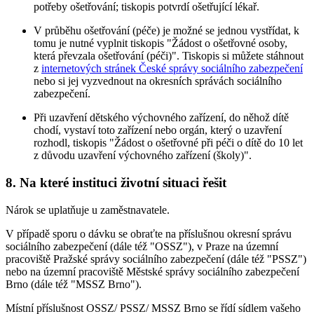
potřeby ošetřování; tiskopis potvrdí ošetřující lékař.
V průběhu ošetřování (péče) je možné se jednou vystřídat, k
tomu je nutné vyplnit tiskopis "Žádost o ošetřovné osoby,
která převzala ošetřování (péči)". Tiskopis si můžete stáhnout
z
internetových stránek České správy sociálního zabezpečení
nebo si jej vyzvednout na okresních správách sociálního
zabezpečení.
Při uzavření dětského výchovného zařízení, do něhož dítě
chodí, vystaví toto zařízení nebo orgán, který o uzavření
rozhodl, tiskopis "Žádost o ošetřovné při péči o dítě do 10 let
z důvodu uzavření výchovného zařízení (školy)".
8. Na které instituci životní situaci řešit
Nárok se uplatňuje u zaměstnavatele.
V případě sporu o dávku se obraťte na příslušnou okresní správu
sociálního zabezpečení (dále též "OSSZ"), v Praze na územní
pracoviště Pražské správy sociálního zabezpečení (dále též "PSSZ")
nebo na územní pracoviště Městské správy sociálního zabezpečení
Brno (dále též "MSSZ Brno").
Místní příslušnost OSSZ/ PSSZ/ MSSZ Brno se řídí sídlem vašeho