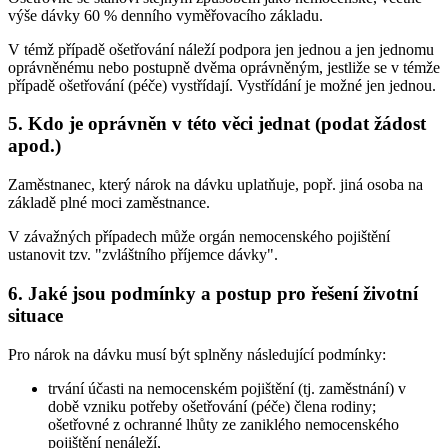
výše dávky 60 % denního vyměřovacího základu.
V témž případě ošetřování náleží podpora jen jednou a jen jednomu
oprávněnému nebo postupně dvěma oprávněným, jestliže se v témže
případě ošetřování (péče) vystřídají. Vystřídání je možné jen jednou.
5. Kdo je oprávněn v této věci jednat (podat žádost
apod.)
Zaměstnanec, který nárok na dávku uplatňuje, popř. jiná osoba na
základě plné moci zaměstnance.
V závažných případech může orgán nemocenského pojištění
ustanovit tzv. "zvláštního příjemce dávky".
6. Jaké jsou podmínky a postup pro řešení životní
situace
Pro nárok na dávku musí být splněny následující podmínky:
trvání účasti na nemocenském pojištění (tj. zaměstnání) v
době vzniku potřeby ošetřování (péče) člena rodiny;
ošetřovné z ochranné lhůty ze zaniklého nemocenského
pojištění nenáleží,