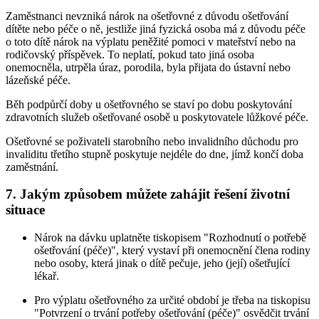
Zaměstnanci nevzniká nárok na ošetřovné z důvodu ošetřování
dítěte nebo péče o ně, jestliže jiná fyzická osoba má z důvodu péče
o toto dítě nárok na výplatu peněžité pomoci v mateřství nebo na
rodičovský příspěvek. To neplatí, pokud tato jiná osoba
onemocněla, utrpěla úraz, porodila, byla přijata do ústavní nebo
lázeňské péče.
Běh podpůrčí doby u ošetřovného se staví po dobu poskytování
zdravotních služeb ošetřované osobě u poskytovatele lůžkové péče.
Ošetřovné se poživateli starobního nebo invalidního důchodu pro
invaliditu třetího stupně poskytuje nejdéle do dne, jímž končí doba
zaměstnání.
7. Jakým způsobem můžete zahájit řešení životní
situace
Nárok na dávku uplatněte tiskopisem "Rozhodnutí o potřebě
ošetřování (péče)", který vystaví při onemocnění člena rodiny
nebo osoby, která jinak o dítě pečuje, jeho (její) ošetřující
lékař.
Pro výplatu ošetřovného za určité období je třeba na tiskopisu
"Potvrzení o trvání potřeby ošetřování (péče)" osvědčit trvání