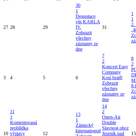
30
1
1
Degustace
1
vín KARLA
2.
27
28
29
IV.
31
„K
Zobrazit
Zo
všechny
zá
záznamy ze
dne
7
8
2
2
Koncert Easy
P
Company
D
3
4
5
6
Kosí bratři
M
Zobrazit
8.
všechny
Zo
záznamy ze
zá
dne
14
11
2
13
1
Open-Air
1
Komentovaná
Double
Zámecký
prohlídka
Slavnost obce
kinematograf
10
výstavy
12
Jeseník nad
15