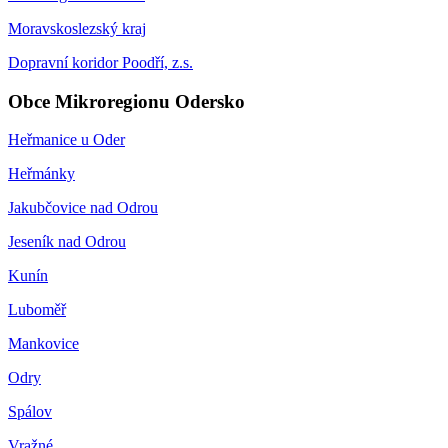
Moravskoslezský kraj
Dopravní koridor Poodří, z.s.
Obce Mikroregionu Odersko
Heřmanice u Oder
Heřmánky
Jakubčovice nad Odrou
Jeseník nad Odrou
Kunín
Luboměř
Mankovice
Odry
Spálov
Vražné