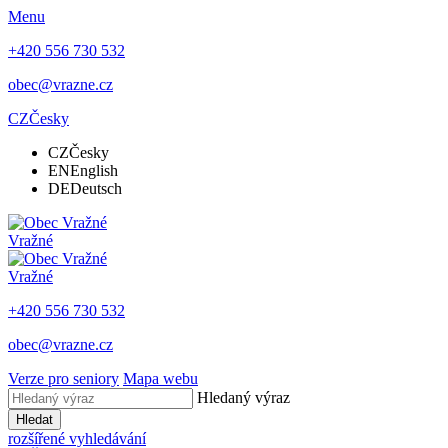
Menu
+420 556 730 532
obec@vrazne.cz
CZ
Česky
CZ
Česky
EN
English
DE
Deutsch
Vražné
Vražné
+420 556 730 532
obec@vrazne.cz
Verze pro seniory
Mapa webu
Hledaný výraz
Hledat
rozšířené vyhledávání