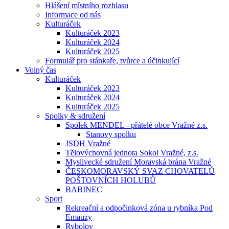
Hlášení místního rozhlasu
Informace od nás
Kulturáček
Kulturáček 2023
Kulturáček 2024
Kulturáček 2025
Formulář pro stánkaře, tvůrce a účinkující
Volný čas
Kulturáček
Kulturáček 2023
Kulturáček 2024
Kulturáček 2025
Spolky & sdružení
Spolek MENDEL - přátelé obce Vražné z.s.
Stanovy spolku
JSDH Vražné
Tělovýchovná jednota Sokol Vražné, z.s.
Myslivecké sdružení Moravská brána Vražné
ČESKOMORAVSKÝ SVAZ CHOVATELŮ
POŠTOVNÍCH HOLUBŮ
BABINEC
Sport
Rekreační a odpočinková zóna u rybníka Pod
Emauzy
Rybolov