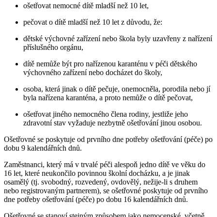
ošetřovat nemocné dítě mladší než 10 let,
pečovat o dítě mladší než 10 let z důvodu, že:
dětské výchovné zařízení nebo škola byly uzavřeny z nařízení
příslušného orgánu,
dítě nemůže být pro nařízenou karanténu v péči dětského
výchovného zařízení nebo docházet do školy,
osoba, která jinak o dítě pečuje, onemocněla, porodila nebo jí
byla nařízena karanténa, a proto nemůže o dítě pečovat,
ošetřovat jiného nemocného člena rodiny, jestliže jeho
zdravotní stav vyžaduje nezbytně ošetřování jinou osobou.
Ošetřovné se poskytuje od prvního dne potřeby ošetřování (péče) po
dobu 9 kalendářních dnů.
Zaměstnanci, který má v trvalé péči alespoň jedno dítě ve věku do
16 let, které neukončilo povinnou školní docházku, a je jinak
osamělý (tj. svobodný, rozvedený, ovdovělý, nežije-li s druhem
nebo registrovaným partnerem), se ošetřovné poskytuje od prvního
dne potřeby ošetřování (péče) po dobu 16 kalendářních dnů.
Ošetřovné se stanoví stejným způsobem jako nemocenské, včetně