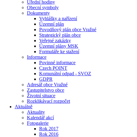
Úřední hodiny
Obecní symboly
Dokumenty
Vyhlášky a nařízení
Územní plán
Povodňový plán obce Vražné
Strategický plán obce
Veřejné zakázky
Územní plány MSK
Formuláře ke stažení
Informace
Povinné informace
Czech POINT
Komunální odpad - SVOZ
GDPR
Adresář obce Vražné
Zastupitelstvo obce
Životní situace
Rozklikávací rozpočet
Aktuálně
Aktuality
Kalendář akcí
Fotogalerie
Rok 2017
Rok 2016