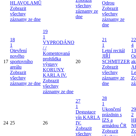
Zobrazit
HLAVOLAMŮ
Odrou
všechny
Zobrazit
Zobrazit
záznamy ze
všechny
všechny
dne
záznamy ze dne
záznamy ze
dne
19
1
18
21
22
VYPRODÁNO
1
1
4
/ /
Otevření
Letní recitál
13
Komentovaná
nového
JIŘÍ
Od
prohlídka
17
sportovního
20
SCHMITZER
ak
výstavy
areálu
Zobrazit
Af
KORUNY
Zobrazit
všechny
Le
KARLA IV.
všechny
záznamy ze
Zo
Zobrazit
záznamy ze dne
dne
zá
všechny
záznamy ze dne
28
27
1
1
Ukončení
29
Degustace
prázdnin s
2
vín KARLA
IZS a
H
24
25
26
IV.
armádou ČR
N
Zobrazit
Zobrazit
Zo
všechny