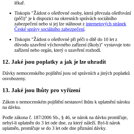
lékař.
Tiskopis "Žádost o ošetřovné osoby, která převzala ošetřování
(péči)" je k dispozici na okresních správách sociálního
zabezpečení nebo si jej lze stáhnout z
internetových stránek
České správy sociálního zabezpečení
.
Tiskopis "Žádost o ošetřovné při péči o dítě do 10 let z
důvodu uzavření výchovného zařízení (školy)" vystavuje toto
zařízení nebo orgán, který o uzavření rozhodl.
12. Jaké jsou poplatky a jak je lze uhradit
Dávky nemocenského pojištění jsou od správních a jiných poplatků
osvobozeny.
13. Jaké jsou lhůty pro vyřízení
Zákon o nemocenském pojištění nestanoví lhůtu k uplatnění nároku
na dávku.
Podle zákona č. 187/2006 Sb., § 46, se nárok na dávku promlčuje,
nebyl-li uplatněn do 3 let ode dne, za který náleží. Byl-li nárok
uplatněn, promlčuje se do 3 let ode dne přiznání dávky.