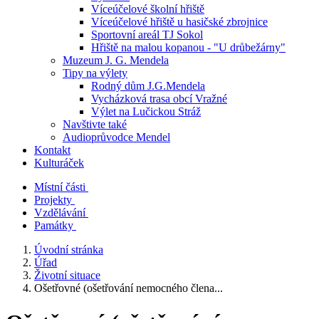
Víceúčelové školní hřiště
Víceúčelové hřiště u hasičské zbrojnice
Sportovní areál TJ Sokol
Hřiště na malou kopanou - "U drůbežárny"
Muzeum J. G. Mendela
Tipy na výlety
Rodný dům J.G.Mendela
Vycházková trasa obcí Vražné
Výlet na Lučickou Stráž
Navštivte také
Audioprůvodce Mendel
Kontakt
Kulturáček
Místní části
Projekty
Vzdělávání
Památky
Úvodní stránka
Úřad
Životní situace
Ošetřovné (ošetřování nemocného člena...