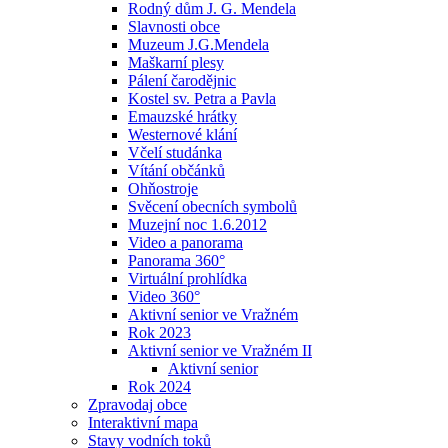
Rodný dům J. G. Mendela
Slavnosti obce
Muzeum J.G.Mendela
Maškarní plesy
Pálení čarodějnic
Kostel sv. Petra a Pavla
Emauzské hrátky
Westernové klání
Včelí studánka
Vítání občánků
Ohňostroje
Svěcení obecních symbolů
Muzejní noc 1.6.2012
Video a panorama
Panorama 360°
Virtuální prohlídka
Video 360°
Aktivní senior ve Vražném
Rok 2023
Aktivní senior ve Vražném II
Aktivní senior
Rok 2024
Zpravodaj obce
Interaktivní mapa
Stavy vodních toků