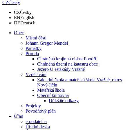
CZ
Česky
CZ
Česky
EN
English
DE
Deutsch
Obec
Místní části
Johann Gregor Mendel
Památky
Příroda
Chráněná krajinná oblast Poodří
Chráněná území na katastru obce
Jezero U estakády Vražné
Vzdělávání
Základní škola a mateřská škola Vražné, okres
Nový Jičín
Mateřská škola
Obecní knihovna
Důležité odkazy
Projekty
Povodňový plán
Úřad
e-podatelna
Úřední deska