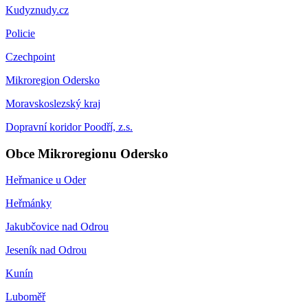
Kudyznudy.cz
Policie
Czechpoint
Mikroregion Odersko
Moravskoslezský kraj
Dopravní koridor Poodří, z.s.
Obce Mikroregionu Odersko
Heřmanice u Oder
Heřmánky
Jakubčovice nad Odrou
Jeseník nad Odrou
Kunín
Luboměř