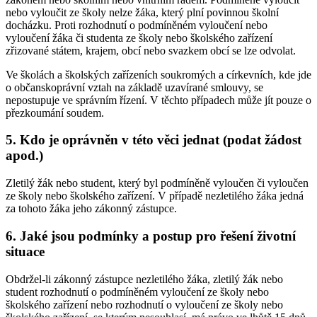
nebo vyloučit ze školy nelze žáka, který plní povinnou školní
docházku. Proti rozhodnutí o podmíněném vyloučení nebo
vyloučení žáka či studenta ze školy nebo školského zařízení
zřizované státem, krajem, obcí nebo svazkem obcí se lze odvolat.
Ve školách a školských zařízeních soukromých a církevních, kde jde
o občanskoprávní vztah na základě uzavírané smlouvy, se
nepostupuje ve správním řízení. V těchto případech může jít pouze o
přezkoumání soudem.
5. Kdo je oprávněn v této věci jednat (podat žádost
apod.)
Zletilý žák nebo student, který byl podmíněně vyloučen či vyloučen
ze školy nebo školského zařízení. V případě nezletilého žáka jedná
za tohoto žáka jeho zákonný zástupce.
6. Jaké jsou podmínky a postup pro řešení životní
situace
Obdržel-li zákonný zástupce nezletilého žáka, zletilý žák nebo
student rozhodnutí o podmíněném vyloučení ze školy nebo
školského zařízení nebo rozhodnutí o vyloučení ze školy nebo