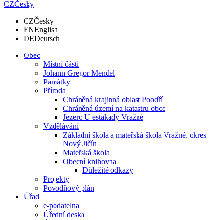
CZ
Česky
CZ
Česky
EN
English
DE
Deutsch
Obec
Místní části
Johann Gregor Mendel
Památky
Příroda
Chráněná krajinná oblast Poodří
Chráněná území na katastru obce
Jezero U estakády Vražné
Vzdělávání
Základní škola a mateřská škola Vražné, okres
Nový Jičín
Mateřská škola
Obecní knihovna
Důležité odkazy
Projekty
Povodňový plán
Úřad
e-podatelna
Úřední deska