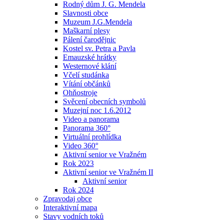
Rodný dům J. G. Mendela
Slavnosti obce
Muzeum J.G.Mendela
Maškarní plesy
Pálení čarodějnic
Kostel sv. Petra a Pavla
Emauzské hrátky
Westernové klání
Včelí studánka
Vítání občánků
Ohňostroje
Svěcení obecních symbolů
Muzejní noc 1.6.2012
Video a panorama
Panorama 360°
Virtuální prohlídka
Video 360°
Aktivní senior ve Vražném
Rok 2023
Aktivní senior ve Vražném II
Aktivní senior
Rok 2024
Zpravodaj obce
Interaktivní mapa
Stavy vodních toků