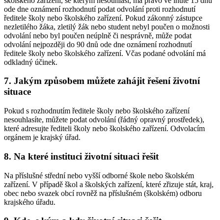
školského zařízení, se kterým nesouhlasí, má právo ve lhůtě 15 dnů
ode dne oznámení rozhodnutí podat odvolání proti rozhodnutí
ředitele školy nebo školského zařízení. Pokud zákonný zástupce
nezletilého žáka, zletilý žák nebo student nebyl poučen o možnosti
odvolání nebo byl poučen neúplně či nesprávně, může podat
odvolání nejpozději do 90 dnů ode dne oznámení rozhodnutí
ředitele školy nebo školského zařízení. Včas podané odvolání má
odkladný účinek.
7. Jakým způsobem můžete zahájit řešení životní
situace
Pokud s rozhodnutím ředitele školy nebo školského zařízení
nesouhlasíte, můžete podat odvolání (řádný opravný prostředek),
které adresujte řediteli školy nebo školského zařízení. Odvolacím
orgánem je krajský úřad.
8. Na které instituci životní situaci řešit
Na příslušné střední nebo vyšší odborné škole nebo školském
zařízení. V případě škol a školských zařízení, které zřizuje stát, kraj,
obec nebo svazek obcí rovněž na příslušném (školském) odboru
krajského úřadu.