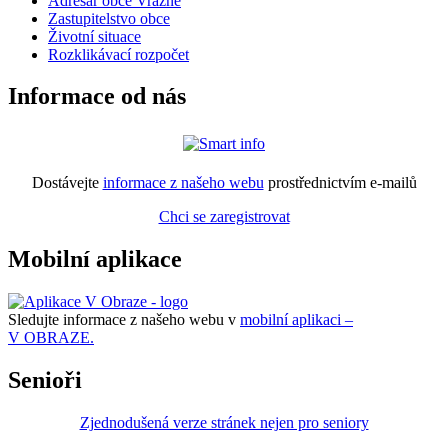
Adresář obce Vražné
Zastupitelstvo obce
Životní situace
Rozklikávací rozpočet
Informace od nás
Dostávejte
informace z našeho webu
prostřednictvím e-mailů
Chci se zaregistrovat
Mobilní aplikace
Sledujte informace z našeho webu v
mobilní aplikaci –
V OBRAZE.
Senioři
Zjednodušená verze stránek nejen pro seniory