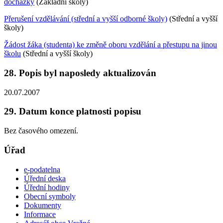
docházky
(Základní školy)
Přerušení vzdělávání (střední a vyšší odborné školy)
(Střední a vyšší
školy)
Žádost žáka (studenta) ke změně oboru vzdělání a přestupu na jinou
školu
(Střední a vyšší školy)
28. Popis byl naposledy aktualizován
20.07.2007
29. Datum konce platnosti popisu
Bez časového omezení.
Úřad
e-podatelna
Úřední deska
Úřední hodiny
Obecní symboly
Dokumenty
Informace