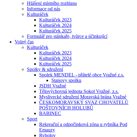
Hlášení místního rozhlasu
Informace od nás
Kulturáček
Kulturáček 2023
Kulturáček 2024
Kulturáček 2025
Formulář pro stánkaře, tvůrce a účinkující
Volný čas
Kulturáček
Kulturáček 2023
Kulturáček 2024
Kulturáček 2025
Spolky & sdružení
Spolek MENDEL - přátelé obce Vražné z.s.
Stanovy spolku
JSDH Vražné
Tělovýchovná jednota Sokol Vražné, z.s.
Myslivecké sdružení Moravská brána Vražné
ČESKOMORAVSKÝ SVAZ CHOVATELŮ
POŠTOVNÍCH HOLUBŮ
BABINEC
Sport
Rekreační a odpočinková zóna u rybníka Pod
Emauzy
Rybolov