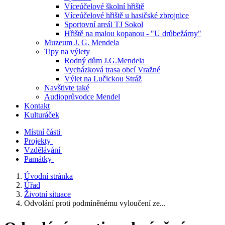
Víceúčelové školní hřiště
Víceúčelové hřiště u hasičské zbrojnice
Sportovní areál TJ Sokol
Hřiště na malou kopanou - "U drůbežárny"
Muzeum J. G. Mendela
Tipy na výlety
Rodný dům J.G.Mendela
Vycházková trasa obcí Vražné
Výlet na Lučickou Stráž
Navštivte také
Audioprůvodce Mendel
Kontakt
Kulturáček
Místní části
Projekty
Vzdělávání
Památky
Úvodní stránka
Úřad
Životní situace
Odvolání proti podmíněnému vyloučení ze...