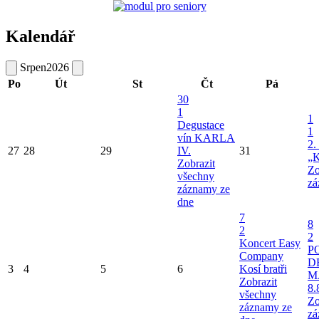
Kalendář
Srpen
2026
Po
Út
St
Čt
Pá
30
1
1
Degustace
1
vín KARLA
2.
27
28
29
IV.
31
„K
Zobrazit
Zo
všechny
zá
záznamy ze
dne
7
8
2
2
Koncert Easy
P
Company
D
3
4
5
6
Kosí bratři
M
Zobrazit
8.
všechny
Zo
záznamy ze
zá