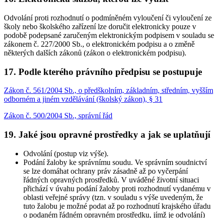
Odvolání proti rozhodnutí o podmíněném vyloučení či vyloučení ze
školy nebo školského zařízení lze doručit elektronicky pouze v
podobě podepsané zaručeným elektronickým podpisem v souladu se
zákonem č. 227/2000 Sb., o elektronickém podpisu a o změně
některých dalších zákonů (zákon o elektronickém podpisu).
17. Podle kterého právního předpisu se postupuje
Zákon č. 561/2004 Sb., o předškolním, základním, středním, vyšším
odborném a jiném vzdělávání (školský zákon), § 31
Zákon č. 500/2004 Sb., správní řád
19. Jaké jsou opravné prostředky a jak se uplatňují
Odvolání (postup viz výše).
Podání žaloby ke správnímu soudu. Ve správním soudnictví
se lze domáhat ochrany práv zásadně až po vyčerpání
řádných opravných prostředků. V uváděné životní situaci
přichází v úvahu podání žaloby proti rozhodnutí vydanému v
oblasti veřejné správy (tzn. v souladu s výše uvedeným, že
tuto žalobu je možné podat až po rozhodnutí krajského úřadu
o podaném řádném opravném prostředku, jímž je odvolání)