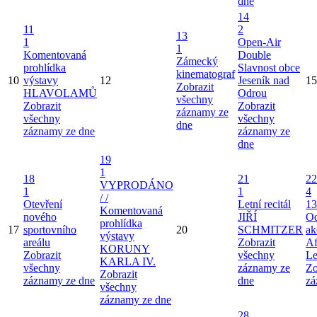
dne
14
11
2
13
1
Open-Air
1
Komentovaná
Double
Zámecký
prohlídka
Slavnost obce
kinematograf
10
výstavy
12
Jeseník nad
15
Zobrazit
HLAVOLAMŮ
Odrou
všechny
Zobrazit
Zobrazit
záznamy ze
všechny
všechny
dne
záznamy ze dne
záznamy ze
dne
19
1
18
21
22
VYPRODÁNO
1
1
4
/ /
Otevření
Letní recitál
13
Komentovaná
nového
JIŘÍ
Od
prohlídka
17
sportovního
20
SCHMITZER
ak
výstavy
areálu
Zobrazit
Af
KORUNY
Zobrazit
všechny
Le
KARLA IV.
všechny
záznamy ze
Zo
Zobrazit
záznamy ze dne
dne
zá
všechny
záznamy ze dne
28