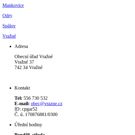
Mankovice
Odry
Spálov
Vražné
Adresa
Obecní úřad Vražné
Vražné 37
742 34 Vražné
Kontakt
Tel:
556 730 532
E-mail:
obec@vrazne.cz
ID: cpgar52
Č. ú. 170876881/0300
Úřední hodiny
Pondělí, středa