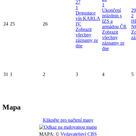
27
1
1
Ukončení
29
Degustace
prázdnin s
2
vín KARLA
IZS a
H
24
25
26
IV.
armádou ČR
N
Zobrazit
Zobrazit
Zo
všechny
všechny
zá
záznamy ze
záznamy ze
dne
dne
31
1
2
3
4
5
Mapa
Klikněte pro načtení mapy
MAPA: ©
Vydavatelství CBS