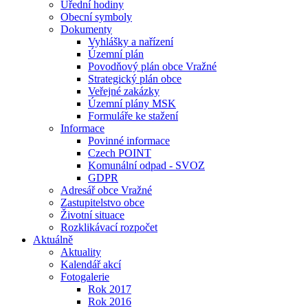
Úřední hodiny
Obecní symboly
Dokumenty
Vyhlášky a nařízení
Územní plán
Povodňový plán obce Vražné
Strategický plán obce
Veřejné zakázky
Územní plány MSK
Formuláře ke stažení
Informace
Povinné informace
Czech POINT
Komunální odpad - SVOZ
GDPR
Adresář obce Vražné
Zastupitelstvo obce
Životní situace
Rozklikávací rozpočet
Aktuálně
Aktuality
Kalendář akcí
Fotogalerie
Rok 2017
Rok 2016