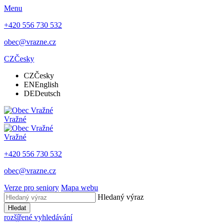
Menu
+420 556 730 532
obec@vrazne.cz
CZ
Česky
CZ
Česky
EN
English
DE
Deutsch
Vražné
Vražné
+420 556 730 532
obec@vrazne.cz
Verze pro seniory
Mapa webu
Hledaný výraz
Hledat
rozšířené vyhledávání