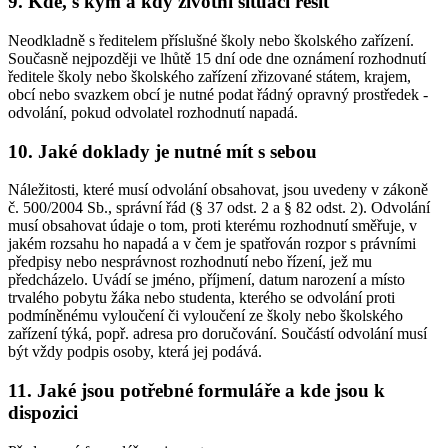
9. Kde, s kým a kdy životní situaci řešit
Neodkladně s ředitelem příslušné školy nebo školského zařízení.
Současně nejpozději ve lhůtě 15 dní ode dne oznámení rozhodnutí
ředitele školy nebo školského zařízení zřizované státem, krajem,
obcí nebo svazkem obcí je nutné podat řádný opravný prostředek -
odvolání, pokud odvolatel rozhodnutí napadá.
10. Jaké doklady je nutné mít s sebou
Náležitosti, které musí odvolání obsahovat, jsou uvedeny v zákoně
č. 500/2004 Sb., správní řád (§ 37 odst. 2 a § 82 odst. 2). Odvolání
musí obsahovat údaje o tom, proti kterému rozhodnutí směřuje, v
jakém rozsahu ho napadá a v čem je spatřován rozpor s právními
předpisy nebo nesprávnost rozhodnutí nebo řízení, jež mu
předcházelo. Uvádí se jméno, příjmení, datum narození a místo
trvalého pobytu žáka nebo studenta, kterého se odvolání proti
podmíněnému vyloučení či vyloučení ze školy nebo školského
zařízení týká, popř. adresa pro doručování. Součástí odvolání musí
být vždy podpis osoby, která jej podává.
11. Jaké jsou potřebné formuláře a kde jsou k
dispozici