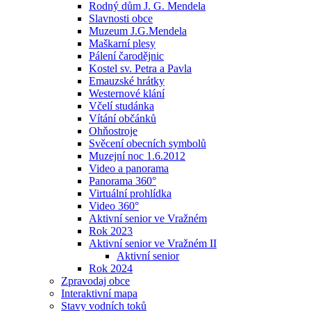
Rodný dům J. G. Mendela
Slavnosti obce
Muzeum J.G.Mendela
Maškarní plesy
Pálení čarodějnic
Kostel sv. Petra a Pavla
Emauzské hrátky
Westernové klání
Včelí studánka
Vítání občánků
Ohňostroje
Svěcení obecních symbolů
Muzejní noc 1.6.2012
Video a panorama
Panorama 360°
Virtuální prohlídka
Video 360°
Aktivní senior ve Vražném
Rok 2023
Aktivní senior ve Vražném II
Aktivní senior
Rok 2024
Zpravodaj obce
Interaktivní mapa
Stavy vodních toků