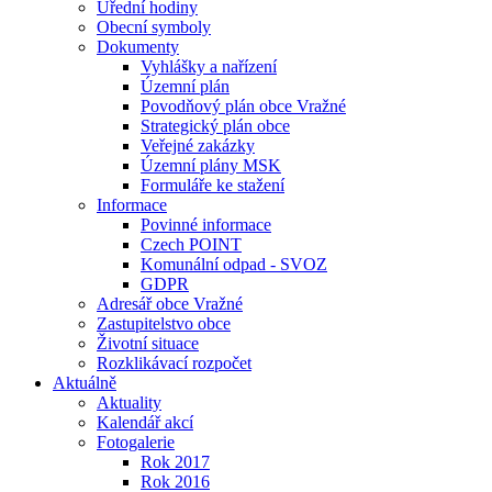
Úřední hodiny
Obecní symboly
Dokumenty
Vyhlášky a nařízení
Územní plán
Povodňový plán obce Vražné
Strategický plán obce
Veřejné zakázky
Územní plány MSK
Formuláře ke stažení
Informace
Povinné informace
Czech POINT
Komunální odpad - SVOZ
GDPR
Adresář obce Vražné
Zastupitelstvo obce
Životní situace
Rozklikávací rozpočet
Aktuálně
Aktuality
Kalendář akcí
Fotogalerie
Rok 2017
Rok 2016