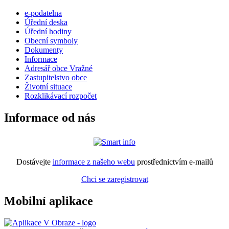
e-podatelna
Úřední deska
Úřední hodiny
Obecní symboly
Dokumenty
Informace
Adresář obce Vražné
Zastupitelstvo obce
Životní situace
Rozklikávací rozpočet
Informace od nás
Dostávejte
informace z našeho webu
prostřednictvím e-mailů
Chci se zaregistrovat
Mobilní aplikace