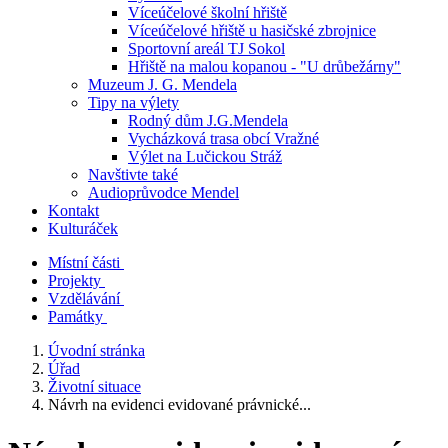
Víceúčelové školní hřiště
Víceúčelové hřiště u hasičské zbrojnice
Sportovní areál TJ Sokol
Hřiště na malou kopanou - "U drůbežárny"
Muzeum J. G. Mendela
Tipy na výlety
Rodný dům J.G.Mendela
Vycházková trasa obcí Vražné
Výlet na Lučickou Stráž
Navštivte také
Audioprůvodce Mendel
Kontakt
Kulturáček
Místní části
Projekty
Vzdělávání
Památky
Úvodní stránka
Úřad
Životní situace
Návrh na evidenci evidované právnické...