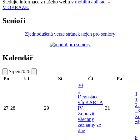
Sledujte informace z našeho webu v
mobilní aplikaci –
V OBRAZE.
Senioři
Zjednodušená verze stránek nejen pro seniory
Kalendář
Srpen
2026
Po
Út
St
Čt
Pá
30
1
1
Degustace
1
vín KARLA
2.
27
28
29
IV.
31
„K
Zobrazit
Zo
všechny
zá
záznamy ze
dne
8