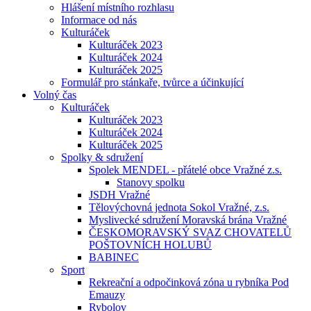
Hlášení místního rozhlasu
Informace od nás
Kulturáček
Kulturáček 2023
Kulturáček 2024
Kulturáček 2025
Formulář pro stánkaře, tvůrce a účinkující
Volný čas
Kulturáček
Kulturáček 2023
Kulturáček 2024
Kulturáček 2025
Spolky & sdružení
Spolek MENDEL - přátelé obce Vražné z.s.
Stanovy spolku
JSDH Vražné
Tělovýchovná jednota Sokol Vražné, z.s.
Myslivecké sdružení Moravská brána Vražné
ČESKOMORAVSKÝ SVAZ CHOVATELŮ
POŠTOVNÍCH HOLUBŮ
BABINEC
Sport
Rekreační a odpočinková zóna u rybníka Pod
Emauzy
Rybolov