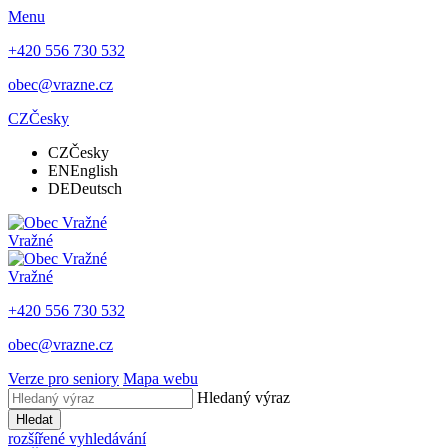
Menu
+420 556 730 532
obec@vrazne.cz
CZ
Česky
CZ
Česky
EN
English
DE
Deutsch
Vražné
Vražné
+420 556 730 532
obec@vrazne.cz
Verze pro seniory
Mapa webu
Hledaný výraz
Hledat
rozšířené vyhledávání