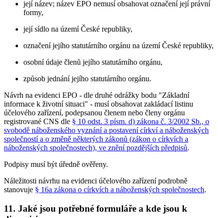
její název; název EPO nemusí obsahovat označení její právní
formy,
její sídlo na území České republiky,
označení jejího statutárního orgánu na území České republiky,
osobní údaje členů jejího statutárního orgánu,
způsob jednání jejího statutárního orgánu.
Návrh na evidenci EPO - dle druhé odrážky bodu "Základní
informace k životní situaci" - musí obsahovat zakládací listinu
účelového zařízení, podepsanou členem nebo členy orgánu
registrované CNS dle
§ 10 odst. 3 písm. d) zákona č. 3/2002 Sb., o
svobodě náboženského vyznání a postavení církví a náboženských
společností a o změně některých zákonů (zákon o církvích a
náboženských společnostech), ve znění pozdějších předpisů
.
Podpisy musí být úředně ověřeny.
Náležitosti návrhu na evidenci účelového zařízení podrobně
stanovuje
§ 16a zákona o církvích a náboženských společnostech
.
11. Jaké jsou potřebné formuláře a kde jsou k