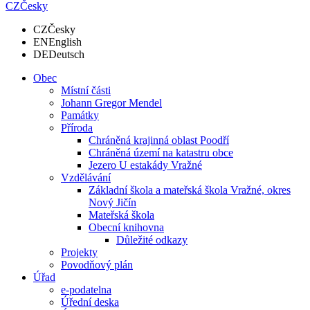
CZ
Česky
CZ
Česky
EN
English
DE
Deutsch
Obec
Místní části
Johann Gregor Mendel
Památky
Příroda
Chráněná krajinná oblast Poodří
Chráněná území na katastru obce
Jezero U estakády Vražné
Vzdělávání
Základní škola a mateřská škola Vražné, okres
Nový Jičín
Mateřská škola
Obecní knihovna
Důležité odkazy
Projekty
Povodňový plán
Úřad
e-podatelna
Úřední deska