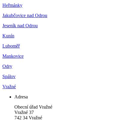
Heřmánky
Jakubčovice nad Odrou
Jeseník nad Odrou
Kunín
Luboměř
Mankovice
Odry
Spálov
Vražné
Adresa
Obecní úřad Vražné
Vražné 37
742 34 Vražné