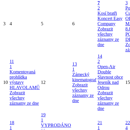
7
3
2
Po
Kosí bratři
Cu
Koncert Easy
O
3
4
5
6
Company
M
Zobrazit
8.
všechny
P
záznamy ze
D
dne
Zo
zá
14
11
2
13
1
Open-Air
1
Komentovaná
Double
Zámecký
prohlídka
Slavnost obce
kinematograf
10
výstavy
12
Jeseník nad
15
Zobrazit
HLAVOLAMŮ
Odrou
všechny
Zobrazit
Zobrazit
záznamy ze
všechny
všechny
dne
záznamy ze dne
záznamy ze
dne
19
1
18
21
22
VYPRODÁNO
1
1
4