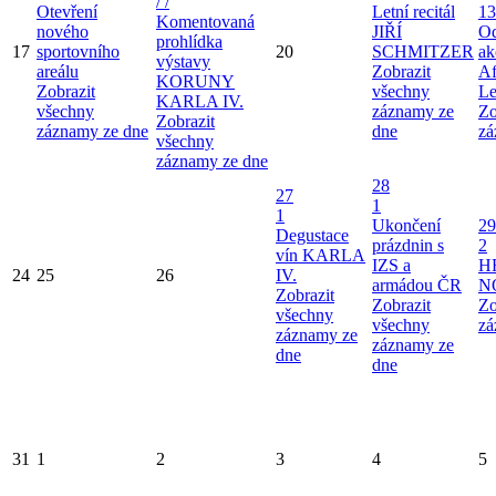
/ /
Otevření
Letní recitál
13
Komentovaná
nového
JIŘÍ
Od
prohlídka
17
sportovního
20
SCHMITZER
ak
výstavy
areálu
Zobrazit
Af
KORUNY
Zobrazit
všechny
Le
KARLA IV.
všechny
záznamy ze
Zo
Zobrazit
záznamy ze dne
dne
zá
všechny
záznamy ze dne
28
27
1
1
Ukončení
29
Degustace
prázdnin s
2
vín KARLA
IZS a
H
24
25
26
IV.
armádou ČR
N
Zobrazit
Zobrazit
Zo
všechny
všechny
zá
záznamy ze
záznamy ze
dne
dne
31
1
2
3
4
5