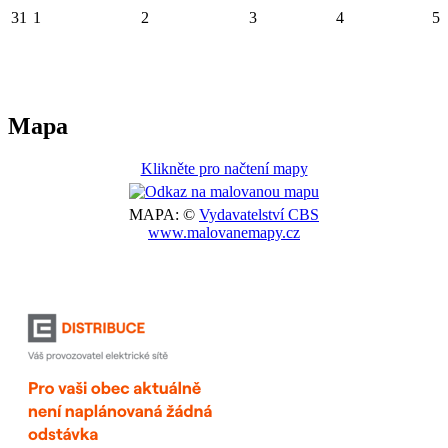
31
1
2
3
4
5
Mapa
Klikněte pro načtení mapy
MAPA: ©
Vydavatelství CBS
www.malovanemapy.cz