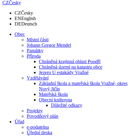
CZ
Česky
CZ
Česky
EN
English
DE
Deutsch
Obec
Místní části
Johann Gregor Mendel
Památky
Příroda
Chráněná krajinná oblast Poodří
Chráněná území na katastru obce
Jezero U estakády Vražné
Vzdělávání
Základní škola a mateřská škola Vražné, okres
Nový Jičín
Mateřská škola
Obecní knihovna
Důležité odkazy
Projekty
Povodňový plán
Úřad
e-podatelna
Úřední deska