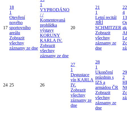
1
18
21
22
VYPRODÁNO
1
1
4
/ /
Otevření
Letní recitál
13
Komentovaná
nového
JIŘÍ
Od
prohlídka
17
sportovního
20
SCHMITZER
ak
výstavy
areálu
Zobrazit
Af
KORUNY
Zobrazit
všechny
Le
KARLA IV.
všechny
záznamy ze
Zo
Zobrazit
záznamy ze dne
dne
zá
všechny
záznamy ze dne
28
27
1
1
Ukončení
29
Degustace
prázdnin s
2
vín KARLA
IZS a
H
24
25
26
IV.
armádou ČR
N
Zobrazit
Zobrazit
Zo
všechny
všechny
zá
záznamy ze
záznamy ze
dne
dne