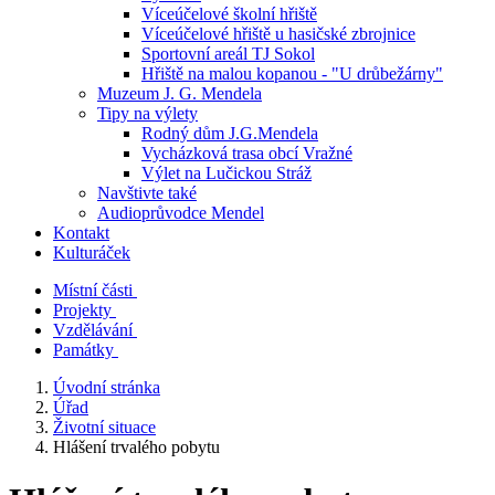
Víceúčelové školní hřiště
Víceúčelové hřiště u hasičské zbrojnice
Sportovní areál TJ Sokol
Hřiště na malou kopanou - "U drůbežárny"
Muzeum J. G. Mendela
Tipy na výlety
Rodný dům J.G.Mendela
Vycházková trasa obcí Vražné
Výlet na Lučickou Stráž
Navštivte také
Audioprůvodce Mendel
Kontakt
Kulturáček
Místní části
Projekty
Vzdělávání
Památky
Úvodní stránka
Úřad
Životní situace
Hlášení trvalého pobytu