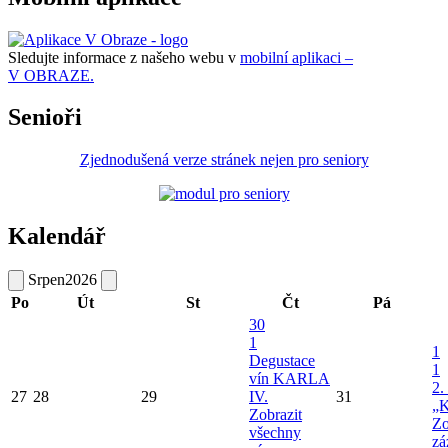
Sledujte informace z našeho webu v
mobilní aplikaci –
V OBRAZE.
Senioři
Zjednodušená verze stránek nejen pro seniory
Kalendář
Srpen
2026
Po
Út
St
Čt
Pá
30
1
1
Degustace
1
vín KARLA
2.
27
28
29
IV.
31
„K
Zobrazit
Zo
všechny
zá