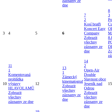
záznamy ze
dne
8
7
3
2
Po
Kosí bratři
Cu
Koncert Easy
O
3
4
5
6
Company
M
Zobrazit
8.
všechny
P
záznamy ze
D
dne
Zo
zá
14
11
2
13
1
Open-Air
1
Komentovaná
Double
Zámecký
prohlídka
Slavnost obce
kinematograf
10
výstavy
12
Jeseník nad
15
Zobrazit
HLAVOLAMŮ
Odrou
všechny
Zobrazit
Zobrazit
záznamy ze
všechny
všechny
dne
záznamy ze dne
záznamy ze
dne
19