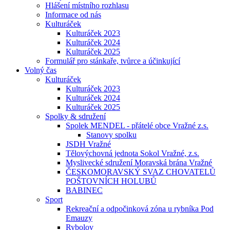
Hlášení místního rozhlasu
Informace od nás
Kulturáček
Kulturáček 2023
Kulturáček 2024
Kulturáček 2025
Formulář pro stánkaře, tvůrce a účinkující
Volný čas
Kulturáček
Kulturáček 2023
Kulturáček 2024
Kulturáček 2025
Spolky & sdružení
Spolek MENDEL - přátelé obce Vražné z.s.
Stanovy spolku
JSDH Vražné
Tělovýchovná jednota Sokol Vražné, z.s.
Myslivecké sdružení Moravská brána Vražné
ČESKOMORAVSKÝ SVAZ CHOVATELŮ
POŠTOVNÍCH HOLUBŮ
BABINEC
Sport
Rekreační a odpočinková zóna u rybníka Pod
Emauzy
Rybolov