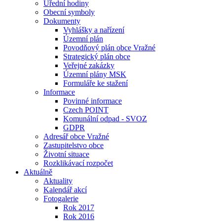
Úřední hodiny
Obecní symboly
Dokumenty
Vyhlášky a nařízení
Územní plán
Povodňový plán obce Vražné
Strategický plán obce
Veřejné zakázky
Územní plány MSK
Formuláře ke stažení
Informace
Povinné informace
Czech POINT
Komunální odpad - SVOZ
GDPR
Adresář obce Vražné
Zastupitelstvo obce
Životní situace
Rozklikávací rozpočet
Aktuálně
Aktuality
Kalendář akcí
Fotogalerie
Rok 2017
Rok 2016