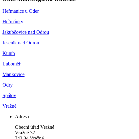
Heřmanice u Oder
Heřmánky
Jakubčovice nad Odrou
Jeseník nad Odrou
Kunín
Luboměř
Mankovice
Odry
Spálov
Vražné
Adresa
Obecní úřad Vražné
Vražné 37
742 34 Vražné