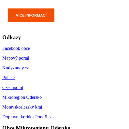
Odkazy
Facebook obce
Mapový portál
Kudyznudy.cz
Policie
Czechpoint
Mikroregion Odersko
Moravskoslezský kraj
Dopravní koridor Poodří, z.s.
Obce Mikroregionu Odersko