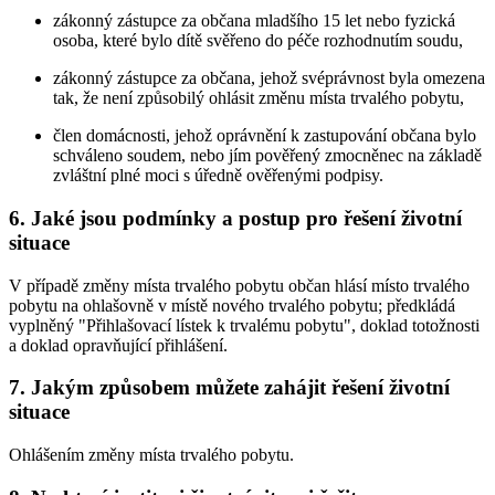
zákonný zástupce za občana mladšího 15 let nebo fyzická
osoba, které bylo dítě svěřeno do péče rozhodnutím soudu,
zákonný zástupce za občana, jehož svéprávnost byla omezena
tak, že není způsobilý ohlásit změnu místa trvalého pobytu,
člen domácnosti, jehož oprávnění k zastupování občana bylo
schváleno soudem, nebo jím pověřený zmocněnec na základě
zvláštní plné moci s úředně ověřenými podpisy.
6. Jaké jsou podmínky a postup pro řešení životní
situace
V případě změny místa trvalého pobytu občan hlásí místo trvalého
pobytu na ohlašovně v místě nového trvalého pobytu; předkládá
vyplněný "Přihlašovací lístek k trvalému pobytu", doklad totožnosti
a doklad opravňující přihlášení.
7. Jakým způsobem můžete zahájit řešení životní
situace
Ohlášením změny místa trvalého pobytu.