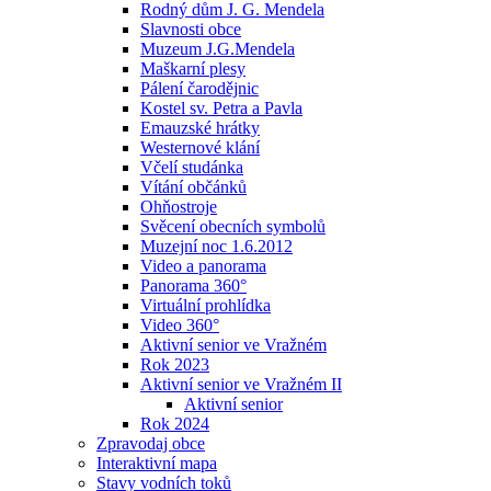
Rodný dům J. G. Mendela
Slavnosti obce
Muzeum J.G.Mendela
Maškarní plesy
Pálení čarodějnic
Kostel sv. Petra a Pavla
Emauzské hrátky
Westernové klání
Včelí studánka
Vítání občánků
Ohňostroje
Svěcení obecních symbolů
Muzejní noc 1.6.2012
Video a panorama
Panorama 360°
Virtuální prohlídka
Video 360°
Aktivní senior ve Vražném
Rok 2023
Aktivní senior ve Vražném II
Aktivní senior
Rok 2024
Zpravodaj obce
Interaktivní mapa
Stavy vodních toků