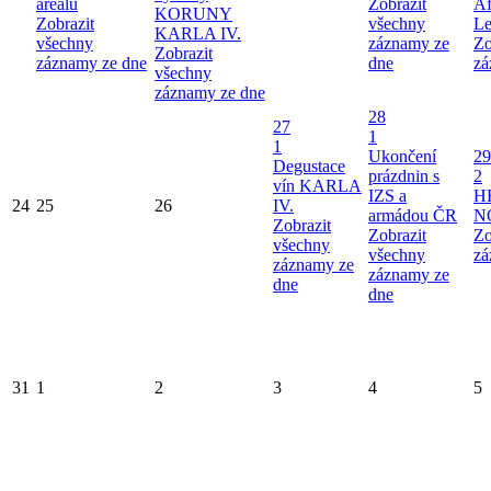
areálu
Zobrazit
Af
KORUNY
Zobrazit
všechny
Le
KARLA IV.
všechny
záznamy ze
Zo
Zobrazit
záznamy ze dne
dne
zá
všechny
záznamy ze dne
28
27
1
1
Ukončení
29
Degustace
prázdnin s
2
vín KARLA
IZS a
H
24
25
26
IV.
armádou ČR
N
Zobrazit
Zobrazit
Zo
všechny
všechny
zá
záznamy ze
záznamy ze
dne
dne
31
1
2
3
4
5