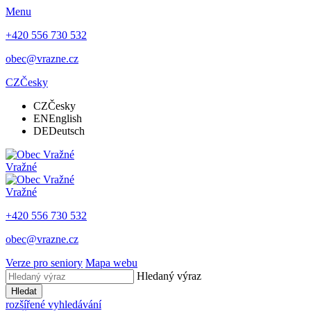
Menu
+420 556 730 532
obec@vrazne.cz
CZ
Česky
CZ
Česky
EN
English
DE
Deutsch
Vražné
Vražné
+420 556 730 532
obec@vrazne.cz
Verze pro seniory
Mapa webu
Hledaný výraz
Hledat
rozšířené vyhledávání