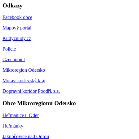
Odkazy
Facebook obce
Mapový portál
Kudyznudy.cz
Policie
Czechpoint
Mikroregion Odersko
Moravskoslezský kraj
Dopravní koridor Poodří, z.s.
Obce Mikroregionu Odersko
Heřmanice u Oder
Heřmánky
Jakubčovice nad Odrou