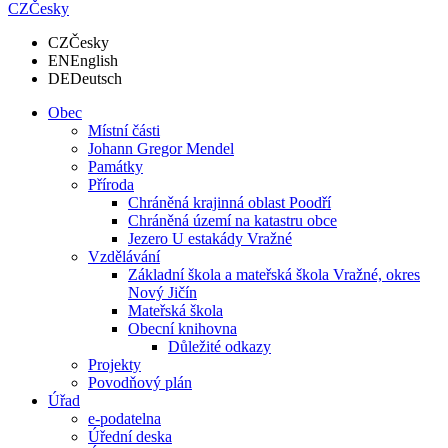
CZ
Česky
CZ
Česky
EN
English
DE
Deutsch
Obec
Místní části
Johann Gregor Mendel
Památky
Příroda
Chráněná krajinná oblast Poodří
Chráněná území na katastru obce
Jezero U estakády Vražné
Vzdělávání
Základní škola a mateřská škola Vražné, okres
Nový Jičín
Mateřská škola
Obecní knihovna
Důležité odkazy
Projekty
Povodňový plán
Úřad
e-podatelna
Úřední deska