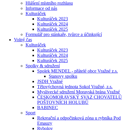
Hlášení místního rozhlasu
Informace od nás
Kulturáček
Kulturáček 2023
Kulturáček 2024
Kulturáček 2025
Formulář pro stánkaře, tvůrce a účinkující
Volný čas
Kulturáček
Kulturáček 2023
Kulturáček 2024
Kulturáček 2025
Spolky & sdružení
Spolek MENDEL - přátelé obce Vražné z.s.
Stanovy spolku
JSDH Vražné
Tělovýchovná jednota Sokol Vražné, z.s.
Myslivecké sdružení Moravská brána Vražné
ČESKOMORAVSKÝ SVAZ CHOVATELŮ
POŠTOVNÍCH HOLUBŮ
BABINEC
Sport
Rekreační a odpočinková zóna u rybníka Pod
Emauzy
Rybolov