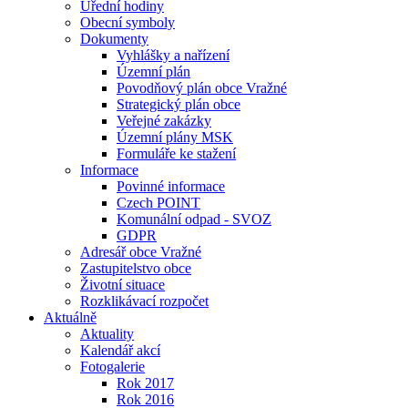
Úřední hodiny
Obecní symboly
Dokumenty
Vyhlášky a nařízení
Územní plán
Povodňový plán obce Vražné
Strategický plán obce
Veřejné zakázky
Územní plány MSK
Formuláře ke stažení
Informace
Povinné informace
Czech POINT
Komunální odpad - SVOZ
GDPR
Adresář obce Vražné
Zastupitelstvo obce
Životní situace
Rozklikávací rozpočet
Aktuálně
Aktuality
Kalendář akcí
Fotogalerie
Rok 2017
Rok 2016