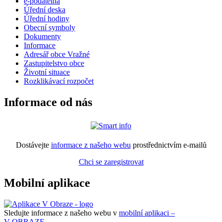
e-podatelna
Úřední deska
Úřední hodiny
Obecní symboly
Dokumenty
Informace
Adresář obce Vražné
Zastupitelstvo obce
Životní situace
Rozklikávací rozpočet
Informace od nás
Dostávejte
informace z našeho webu
prostřednictvím e-mailů
Chci se zaregistrovat
Mobilní aplikace
Sledujte informace z našeho webu v
mobilní aplikaci –
V OBRAZE.