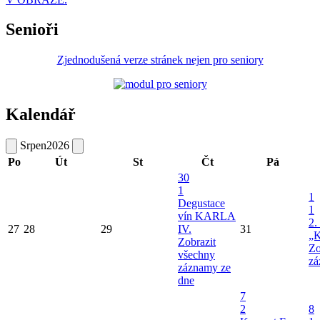
Senioři
Zjednodušená verze stránek nejen pro seniory
Kalendář
Srpen
2026
Po
Út
St
Čt
Pá
30
1
1
Degustace
1
vín KARLA
2.
27
28
29
IV.
31
„K
Zobrazit
Zo
všechny
zá
záznamy ze
dne
7
2
8