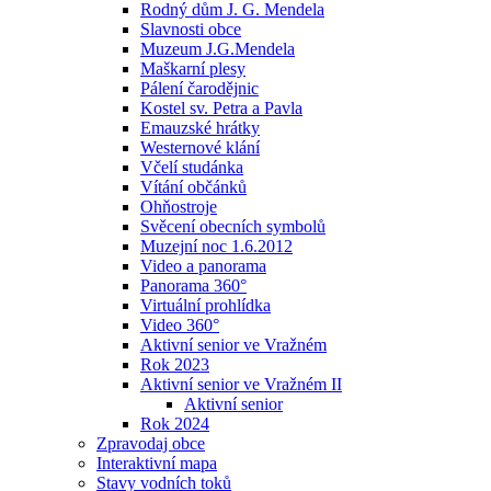
Rodný dům J. G. Mendela
Slavnosti obce
Muzeum J.G.Mendela
Maškarní plesy
Pálení čarodějnic
Kostel sv. Petra a Pavla
Emauzské hrátky
Westernové klání
Včelí studánka
Vítání občánků
Ohňostroje
Svěcení obecních symbolů
Muzejní noc 1.6.2012
Video a panorama
Panorama 360°
Virtuální prohlídka
Video 360°
Aktivní senior ve Vražném
Rok 2023
Aktivní senior ve Vražném II
Aktivní senior
Rok 2024
Zpravodaj obce
Interaktivní mapa
Stavy vodních toků