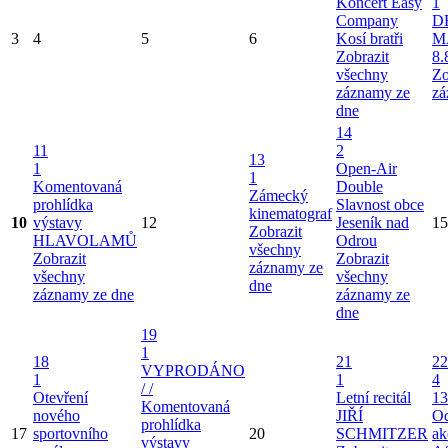
Koncert Easy
1
Company
D
3
4
5
6
Kosí bratři
M
Zobrazit
8.
všechny
Zo
záznamy ze
zá
dne
14
11
2
13
1
Open-Air
1
Komentovaná
Double
Zámecký
prohlídka
Slavnost obce
kinematograf
10
výstavy
12
Jeseník nad
15
Zobrazit
HLAVOLAMŮ
Odrou
všechny
Zobrazit
Zobrazit
záznamy ze
všechny
všechny
dne
záznamy ze dne
záznamy ze
dne
19
1
18
21
22
VYPRODÁNO
1
1
4
/ /
Otevření
Letní recitál
13
Komentovaná
nového
JIŘÍ
Od
prohlídka
17
sportovního
20
SCHMITZER
ak
výstavy