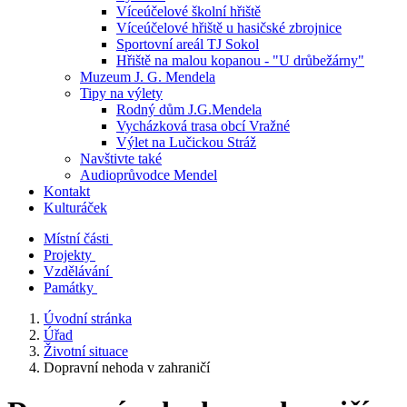
Víceúčelové školní hřiště
Víceúčelové hřiště u hasičské zbrojnice
Sportovní areál TJ Sokol
Hřiště na malou kopanou - "U drůbežárny"
Muzeum J. G. Mendela
Tipy na výlety
Rodný dům J.G.Mendela
Vycházková trasa obcí Vražné
Výlet na Lučickou Stráž
Navštivte také
Audioprůvodce Mendel
Kontakt
Kulturáček
Místní části
Projekty
Vzdělávání
Památky
Úvodní stránka
Úřad
Životní situace
Dopravní nehoda v zahraničí