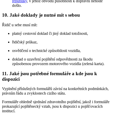
republiky
, v jehož obvodu působnosti k dopravní nehodě
došlo.
10. Jaké doklady je nutné mít s sebou
Řidič u sebe musí mít:
platný cestovní doklad či jiný doklad totožnosti,
řidičský průkaz,
osvědčení o technické způsobilosti vozidla,
doklad o uzavření pojištění odpovědnosti za škodu
způsobenou provozem motorového vozidla (zelená karta).
11. Jaké jsou potřebné formuláře a kde jsou k
dispozici
Vyplnění příslušných formulářů závisí na konkrétních podmínkách,
právním řádu a zvyklostech cizího státu.
Formuláře ohledně sjednání zdravotního pojištění, jakož i formuláře
prokazující pojištěnecký vztah, jsou k dispozici u pojišťovacích
institucí.