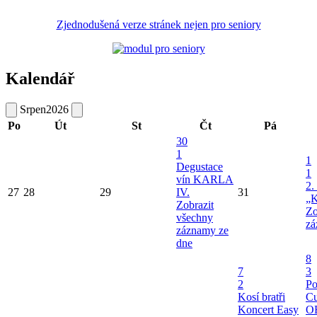
Zjednodušená verze stránek nejen pro seniory
Kalendář
Srpen
2026
Po
Út
St
Čt
Pá
30
1
1
Degustace
1
vín KARLA
2.
27
28
29
IV.
31
„K
Zobrazit
Zo
všechny
zá
záznamy ze
dne
8
7
3
2
Po
Kosí bratři
Cu
Koncert Easy
O