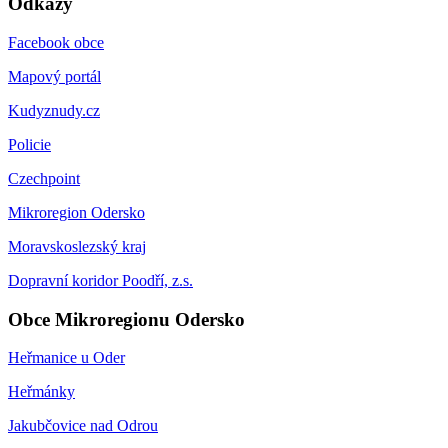
Odkazy
Facebook obce
Mapový portál
Kudyznudy.cz
Policie
Czechpoint
Mikroregion Odersko
Moravskoslezský kraj
Dopravní koridor Poodří, z.s.
Obce Mikroregionu Odersko
Heřmanice u Oder
Heřmánky
Jakubčovice nad Odrou