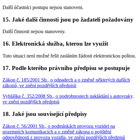
Další účastníci postupu nejsou stanoveni.
15. Jaké další činnosti jsou po žadateli požadovány
Další činnosti nejsou stanoveny.
16. Elektronická služba, kterou lze využít
Tuto situaci není možné řešit zasláním žádosti elektronickou poštou.
17. Podle kterého právního předpisu se postupuje
Zákon č. 185/2001 Sb., o odpadech a o změně některých dalších
zákonů, ve znění pozdějších předpisů
Vyhláška č. 352/2008 Sb., o podrobnostech nakládání s autovraky,
ve znění pozdějších předpisů
18. Jaké jsou související předpisy
Zákon č. 56/2001 Sb., o podmínkách provozu vozidel na
pozemních komunikacích a o změně zákona o pojištění
odpovědnosti z provozu vozidla, ve znění pozdějších předpisů