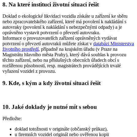
8. Na které instituci životní situaci řešit
Doklad o ekologické likvidaci vozidla získáte u zařízení ke sběru
nebo zpracovatelského zařízení, které má povolení k nakládání s
autovraky (povolení k nakládání s nebezpečnými odpady) a je
oprávněno vystavit potvrzení o převzetí autovraku.
Informace o provozovatelích zařízení oprávněných vydávat
potvrzení o převzetí autovraků můžete získat v
databázi Ministerstva
životního prostředí
, případně na krajském úřadu (v Praze na
Magistrátu hlavního města Prahy), který dává souhlas k provozu
těchto zařízení, nebo na příslušných obecních úřadech obcí s
rozšířenou působností, resp. magistrátech provádějících trvalé
vyřazení vozidel z provozu.
9. Kde, s kým a kdy životní situaci řešit
10. Jaké doklady je nutné mít s sebou
Předložte:
doklad totožnosti v originále (občanský průkaz),
u firemních vozidel originál nebo ověřenou kopii