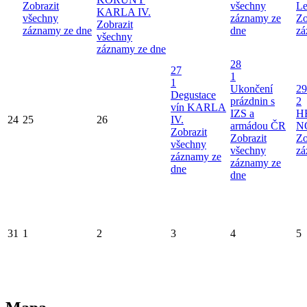
Zobrazit
všechny
Le
KARLA IV.
všechny
záznamy ze
Zo
Zobrazit
záznamy ze dne
dne
zá
všechny
záznamy ze dne
28
27
1
1
Ukončení
29
Degustace
prázdnin s
2
vín KARLA
IZS a
H
24
25
26
IV.
armádou ČR
N
Zobrazit
Zobrazit
Zo
všechny
všechny
zá
záznamy ze
záznamy ze
dne
dne
31
1
2
3
4
5