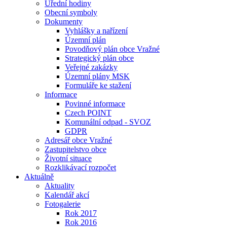
Úřední hodiny
Obecní symboly
Dokumenty
Vyhlášky a nařízení
Územní plán
Povodňový plán obce Vražné
Strategický plán obce
Veřejné zakázky
Územní plány MSK
Formuláře ke stažení
Informace
Povinné informace
Czech POINT
Komunální odpad - SVOZ
GDPR
Adresář obce Vražné
Zastupitelstvo obce
Životní situace
Rozklikávací rozpočet
Aktuálně
Aktuality
Kalendář akcí
Fotogalerie
Rok 2017
Rok 2016