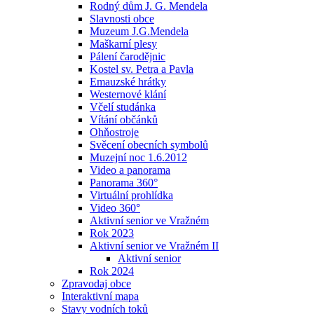
Rodný dům J. G. Mendela
Slavnosti obce
Muzeum J.G.Mendela
Maškarní plesy
Pálení čarodějnic
Kostel sv. Petra a Pavla
Emauzské hrátky
Westernové klání
Včelí studánka
Vítání občánků
Ohňostroje
Svěcení obecních symbolů
Muzejní noc 1.6.2012
Video a panorama
Panorama 360°
Virtuální prohlídka
Video 360°
Aktivní senior ve Vražném
Rok 2023
Aktivní senior ve Vražném II
Aktivní senior
Rok 2024
Zpravodaj obce
Interaktivní mapa
Stavy vodních toků