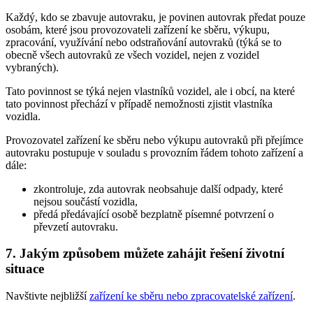
Každý, kdo se zbavuje autovraku, je povinen autovrak předat pouze
osobám, které jsou provozovateli zařízení ke sběru, výkupu,
zpracování, využívání nebo odstraňování autovraků (týká se to
obecně všech autovraků ze všech vozidel, nejen z vozidel
vybraných).
Tato povinnost se týká nejen vlastníků vozidel, ale i obcí, na které
tato povinnost přechází v případě nemožnosti zjistit vlastníka
vozidla.
Provozovatel zařízení ke sběru nebo výkupu autovraků při přejímce
autovraku postupuje v souladu s provozním řádem tohoto zařízení a
dále:
zkontroluje, zda autovrak neobsahuje další odpady, které
nejsou součástí vozidla,
předá předávající osobě bezplatně písemné potvrzení o
převzetí autovraku.
7. Jakým způsobem můžete zahájit řešení životní
situace
Navštivte nejbližší
zařízení ke sběru nebo zpracovatelské zařízení
.