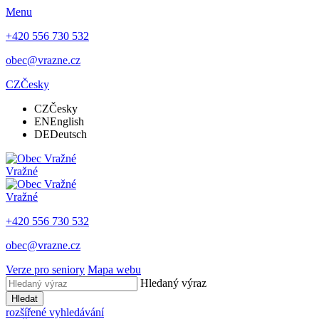
Menu
+420 556 730 532
obec@vrazne.cz
CZ
Česky
CZ
Česky
EN
English
DE
Deutsch
Vražné
Vražné
+420 556 730 532
obec@vrazne.cz
Verze pro seniory
Mapa webu
Hledaný výraz
Hledat
rozšířené vyhledávání