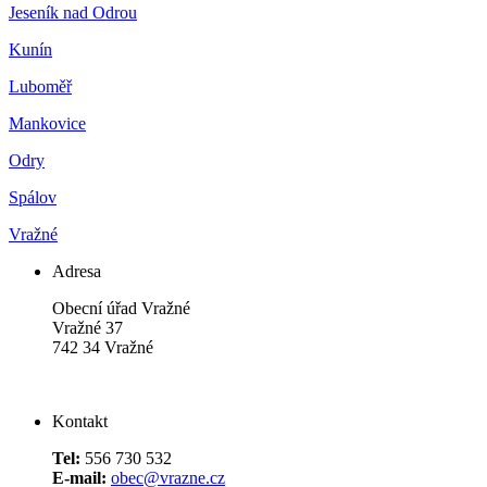
Jeseník nad Odrou
Kunín
Luboměř
Mankovice
Odry
Spálov
Vražné
Adresa
Obecní úřad Vražné
Vražné 37
742 34 Vražné
Kontakt
Tel:
556 730 532
E-mail:
obec@vrazne.cz