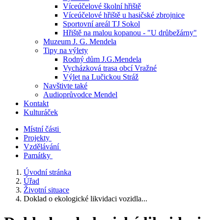
Víceúčelové školní hřiště
Víceúčelové hřiště u hasičské zbrojnice
Sportovní areál TJ Sokol
Hřiště na malou kopanou - "U drůbežárny"
Muzeum J. G. Mendela
Tipy na výlety
Rodný dům J.G.Mendela
Vycházková trasa obcí Vražné
Výlet na Lučickou Stráž
Navštivte také
Audioprůvodce Mendel
Kontakt
Kulturáček
Místní části
Projekty
Vzdělávání
Památky
Úvodní stránka
Úřad
Životní situace
Doklad o ekologické likvidaci vozidla...