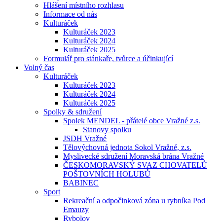
Hlášení místního rozhlasu
Informace od nás
Kulturáček
Kulturáček 2023
Kulturáček 2024
Kulturáček 2025
Formulář pro stánkaře, tvůrce a účinkující
Volný čas
Kulturáček
Kulturáček 2023
Kulturáček 2024
Kulturáček 2025
Spolky & sdružení
Spolek MENDEL - přátelé obce Vražné z.s.
Stanovy spolku
JSDH Vražné
Tělovýchovná jednota Sokol Vražné, z.s.
Myslivecké sdružení Moravská brána Vražné
ČESKOMORAVSKÝ SVAZ CHOVATELŮ
POŠTOVNÍCH HOLUBŮ
BABINEC
Sport
Rekreační a odpočinková zóna u rybníka Pod
Emauzy
Rybolov