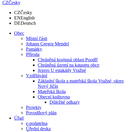
CZ
Česky
CZ
Česky
EN
English
DE
Deutsch
Obec
Místní části
Johann Gregor Mendel
Památky
Příroda
Chráněná krajinná oblast Poodří
Chráněná území na katastru obce
Jezero U estakády Vražné
Vzdělávání
Základní škola a mateřská škola Vražné, okres
Nový Jičín
Mateřská škola
Obecní knihovna
Důležité odkazy
Projekty
Povodňový plán
Úřad
e-podatelna
Úřední deska